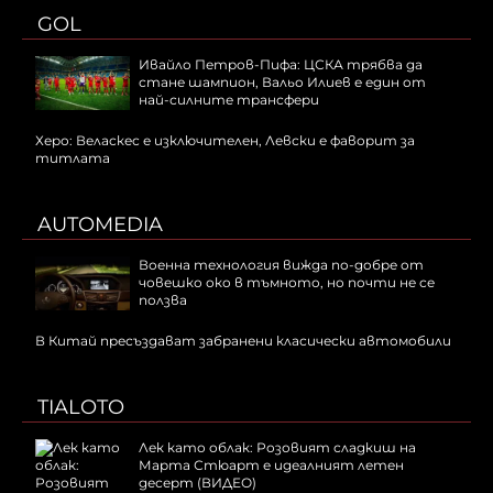
GOL
Ивайло Петров-Пифа: ЦСКА трябва да
стане шампион, Вальо Илиев е един от
най-силните трансфери
Херо: Веласкес е изключителен, Левски е фаворит за
титлата
AUTOMEDIA
Военна технология вижда по-добре от
човешко око в тъмното, но почти не се
ползва
В Китай пресъздават забранени класически автомобили
TIALOTO
Лек като облак: Розовият сладкиш на
Марта Стюарт е идеалният летен
десерт (ВИДЕО)