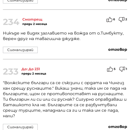
Сигнализирай
234
Смотрящ
6
2
преди 2 месеца
Никъде не видях заглавието на вожда от о.Тимбукту,
верен друг на тавагишча джудже.
отговор
Сигнализирай
233
До: До 231
5
1
преди 2 месеца
"Волжските българи са се съюзили с ордата на Чингиз
хан срещу руснаците." Викаш значи, така им се пада на
българите, щом се противопоставят на руснаците.
Ти българин ли си или си руснак? Сигурно оправдаваш и
Баташкото кла не. Българите са се разбунтували
срещу турците, нападнали са ги и така им се пада,
нали?
отговор
Сигнализирай