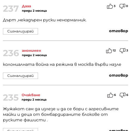
237
Дааа
3
0
преди 2 месеца
Дърт ,некадърен руски ненормалник.
отговор
Сигнализирай
236
анонимен
12
3
преди 2 месеца
колониалната война на режима в москва върви назле
отговор
Сигнализирай
235
Очакване
6
6
преди 2 месеца
Жужакот сам да излезе и да се бори с агресивните
майки и деца от бомбардираните блокове от
руските фашисти .
отговор