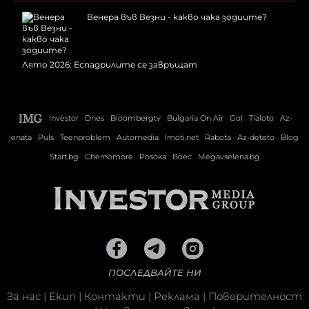
Венера във Везни - какво чака зодиите?
Лято 2026: Еспадрилите се завръщат
Investor
Dnes
Bloombergtv
Bulgaria On Air
Gol
Tialoto
Az-
jenata
Puls
Teenproblem
Automedia
Imoti.net
Rabota
Az-deteto
Blog
Start.bg
Chernomore
Posoka
Boec
Megavselena.bg
ПОСЛЕДВАЙТЕ НИ
За нас
|
Екип
|
Контакти
|
Реклама
|
Поверителност