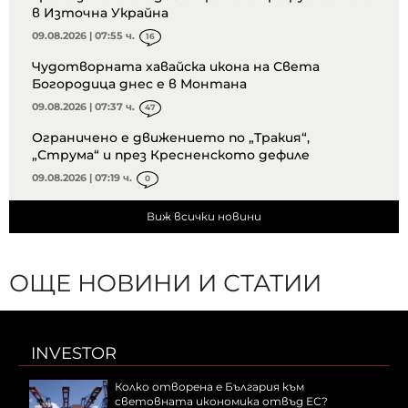
в Източна Украйна
09.08.2026 | 07:55 ч.
16
Чудотворната хавайска икона на Света
Богородица днес е в Монтана
09.08.2026 | 07:37 ч.
47
Ограничено е движението по „Тракия“,
„Струма“ и през Кресненското дефиле
09.08.2026 | 07:19 ч.
0
Виж всички новини
ОЩЕ НОВИНИ И СТАТИИ
INVESTOR
Колко отворена е България към
световната икономика отвъд ЕС?