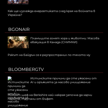
Как ще изглежда енергетиката след края на войната в
Украйна?
BGONAIR
Пламъците гонят хора и животни: Масова
евакуация в Канада (СНИМКИ)
Ракът на Байдън се е разпространил по тялото му
BLOOMBERGTV
Истинските причини да сте ужасени от
AI и оръжията за масово унищожение
Новият шеф на Berkshire най-накрая започна да харчи
парите, трупани от Бъфет