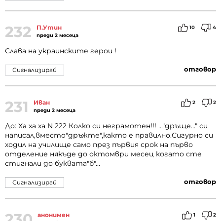
232
П.Утин
10
4
преди 2 месеца
Слава на украинските герои !
отговор
Сигнализирай
231
Иван
2
2
преди 2 месеца
До: Ха ха ха N 222 Колко си неграмотен!!! ..."дръще..." си
написал,вместо"дръжте",както е правилно.Сигурно си
ходил на училище само през първия срок на първо
отделение някъде до октомври месец когато сте
стигнали до буквата"б"...
отговор
Сигнализирай
230
анонимен
1
2