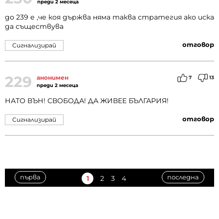
преди 2 месеца
до 239 е ,че коя държва няма таква стратегия ако иска
да съществува
отговор
Сигнализирай
229
анонимен
7
13
преди 2 месеца
НАТО ВЪН! СВОБОДА! ДА ЖИВЕЕ БЪЛГАРИЯ!
отговор
Сигнализирай
първа
последна
1
2
3
4