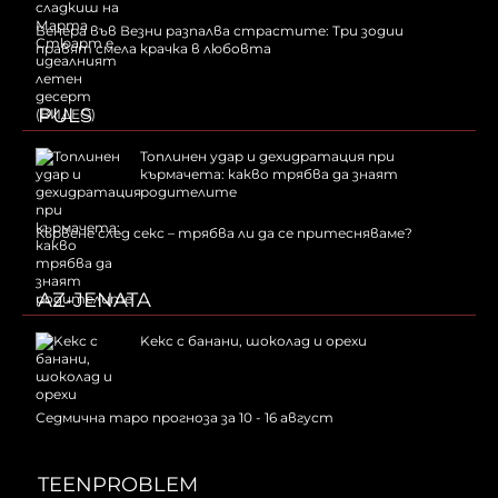
Венера във Везни разпалва страстите: Три зодии
правят смела крачка в любовта
PULS
Топлинен удар и дехидратация при
кърмачета: какво трябва да знаят
родителите
Кървене след секс – трябва ли да се притесняваме?
AZ-JENATA
Kекс с банани, шоколад и орехи
Седмична таро прогноза за 10 - 16 август
TEENPROBLEM