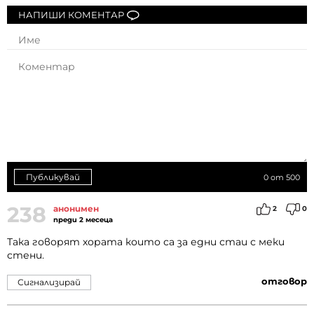
НАПИШИ КОМЕНТАР
Публикувай
0
от 500
238
анонимен
2
0
преди 2 месеца
Така говорят хората които са за едни стаи с меки
стени.
отговор
Сигнализирай