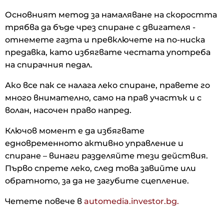
Основният метод за намаляване на скоростта
трябва да бъде чрез спиране с двигателя -
отнемете газта и превключете на по-ниска
предавка, като избягвате честата употреба
на спирачния педал.
Ако все пак се налага леко спиране, правете го
много внимателно, само на прав участък и с
волан, насочен право напред.
Ключов момент е да избягвате
едновременното активно управление и
спиране – винаги разделяйте тези действия.
Първо спрете леко, след това завийте или
обратното, за да не загубите сцепление.
Четете повече в
automedia.investor.bg.