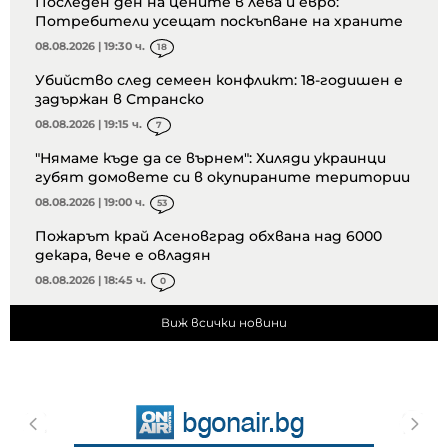
Последен ден на цените в лева и евро:
Потребители усещат поскъпване на храните
08.08.2026 | 19:30 ч.
18
Убийство след семеен конфликт: 18-годишен е
задържан в Странско
08.08.2026 | 19:15 ч.
7
"Нямаме къде да се върнем": Хиляди украинци
губят домовете си в окупираните територии
08.08.2026 | 19:00 ч.
53
Пожарът край Асеновград обхвана над 6000
декара, вече е овладян
08.08.2026 | 18:45 ч.
0
Виж всички новини