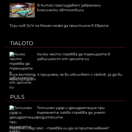
В Китай пресъздават забранени
класически автомобили
Този нов SUV на Nissan може да пристигне в Европа
TIALOTO
Колко често трябва да тренирате в
зависимост от целите си
Love bombing: 4 признака, че ви обсипват с любов, за да ви
манипулират
PULS
Топлинен удар и дехидратация при
кърмачета: какво трябва да знаят
родителите
Кървене след секс – трябва ли да се притесняваме?