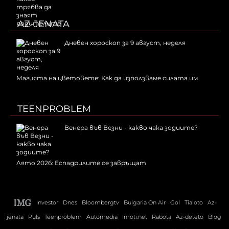
AZ-JENATA
Дневен хороскоп за 9 август, неделя
Магията на цветовете: Как да използваме силата им
TEENPROBLEM
Венера във Везни - какво чака зодиите?
Лято 2026: Еспадрилите се завръщат
Investor
Dnes
Bloombergtv
Bulgaria On Air
Gol
Tialoto
Az-
jenata
Puls
Teenproblem
Automedia
Imoti.net
Rabota
Az-deteto
Blog