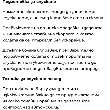
Подготовка за спускане
Намалете скоростта преди да започнете
спускането, а не след като вече сте на склона.
Превключете на по-ниска предавка и задайте
минималната стабилна скорост, с която
колата да се "търкаля" без ускорение.
Дръжте волана изправен, предварително
подравнете колата с траекторията на
спускането и увеличете разстоянието до
превозните средства, движещи се отпред.
Техника за спускане по лед
При шофиране върху заледен път е
изключително важно да се придържате към
няколко основни правила, за да запазите
контрол над автомобила.