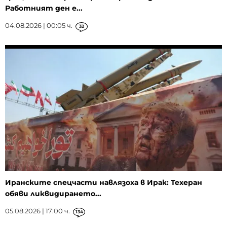
Работният ден е...
04.08.2026 | 00:05 ч.
32
Иранските спецчасти навлязоха в Ирак: Техеран
обяви ликвидирането...
05.08.2026 | 17:00 ч.
134