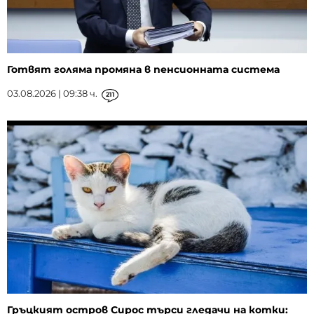
Готвят голяма промяна в пенсионната система
03.08.2026 | 09:38 ч.
211
Гръцкият остров Сирос търси гледачи на котки: