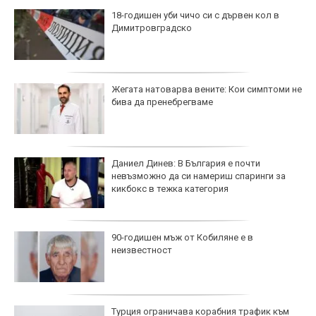
18-годишен уби чичо си с дървен кол в
Димитровградско
Жегата натоварва вените: Кои симптоми не
бива да пренебрегваме
Даниел Динев: В България е почти
невъзможно да си намериш спаринги за
кикбокс в тежка категория
90-годишен мъж от Кобиляне е в
неизвестност
Турция ограничава корабния трафик към