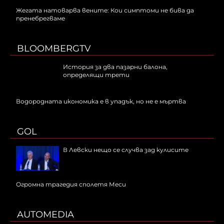
Жегата натоварва вените: Кои симптоми не бива да
пренебрегваме
BLOOMBERGTV
История за два пазарни балона,
определящи трети
Водородната икономика е в упадък, но не е мъртва
GOL
В Левски нещо се случва зад кулисите
Огромна трагедия сполетя Меси
AUTOMEDIA