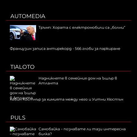
AUTOMEDIA
Тръмп: Хората с електромобили са „болни“
Французин записа антирекорд - 566 глоби за паркиране
TIALOTO
Надникнете в семейния дом на Ъшър в
Атланта
Кевин Костнър за химията между него и Уитни Хюстън
PULS
Самобайка – познавате ли тази интересна
билка?