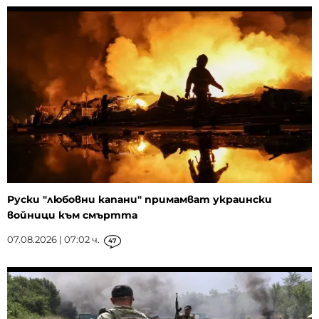
Руски "любовни капани" примамват украински
войници към смъртта
07.08.2026 | 07:02 ч.
47