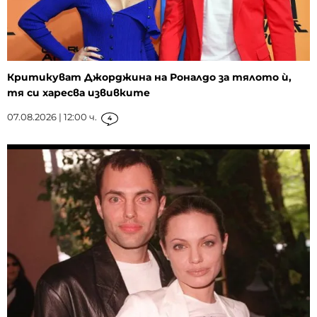
Критикуват Джорджина на Роналдо за тялото ѝ,
тя си харесва извивките
07.08.2026 | 12:00 ч.
4