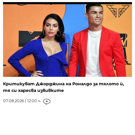
Критикуват Джорджина на Роналдо за тялото ѝ,
тя си харесва извивките
07.08.2026 | 12:00 ч.
4