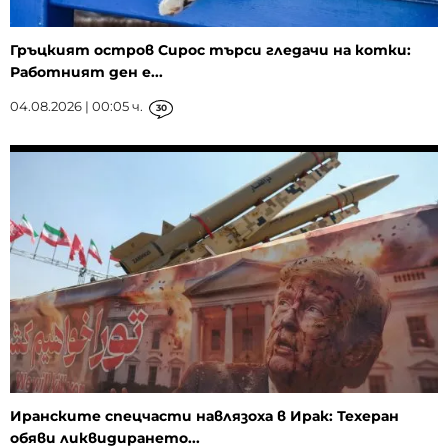
Гръцкият остров Сирос търси гледачи на котки:
Работният ден е...
04.08.2026 | 00:05 ч.
30
Иранските спецчасти навлязоха в Ирак: Техеран
обяви ликвидирането...