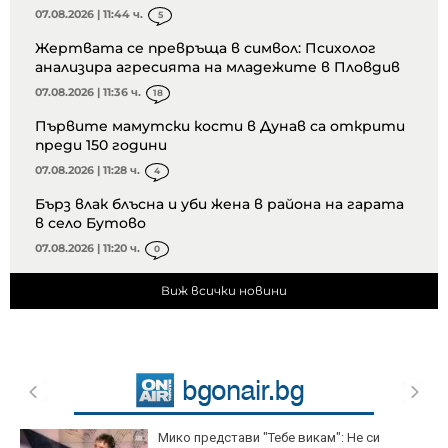
07.08.2026 | 11:44 ч.
5
Жертвата се превръща в символ: Психолог
анализира агресията на младежите в Пловдив
07.08.2026 | 11:36 ч.
18
Първите мамутски кости в Дунав са открити
преди 150 години
07.08.2026 | 11:28 ч.
4
Бърз влак блъсна и уби жена в района на гарата
в село Бутово
07.08.2026 | 11:20 ч.
0
Виж всички новини
Мико представи "Тебе викам": Не си