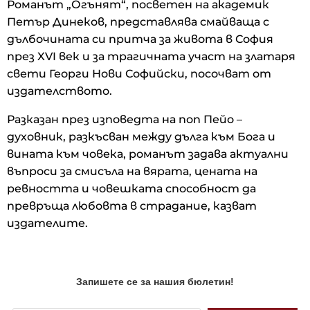
Романът „Огънят“, посветен на академик
Петър Динеков, представлява смайваща с
дълбочината си притча за живота в София
през XVI век и за трагичната участ на златаря
свети Георги Нови Софийски, посочват от
издателството.
Разказан през изповедта на поп Пейо –
духовник, разкъсван между дълга към Бога и
вината към човека, романът задава актуални
въпроси за смисъла на вярата, цената на
ревността и човешката способност да
превръща любовта в страдание, казват
издателите.