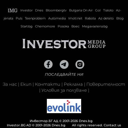
Investor
Dnes
Bloombergtv
Bulgaria On Air
Gol
Tialoto
Az-
jenata
Puls
Teenproblem
Automedia
Imoti.net
Rabota
Az-deteto
Blog
Start.bg
Chernomore
Posoka
Boec
Megavselena.bg
ПОСЛЕДВАЙТЕ НИ
За нас
|
Екип
|
Контакти
|
Реклама
|
Поверителност
|
Условия за ползване
|
Инвестор.БГ АД © 2001-2026 Dnes.bg
Investor.BG AD © 2001-2026 Dnes.bg
All rights reserved.
Contact us