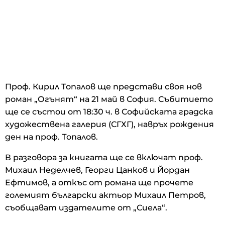
Проф. Кирил Топалов ще представи своя нов
роман „Огънят“ на 21 май в София. Събитието
ще се състои от 18:30 ч. в Софийската градска
художествена галерия (СГХГ), навръх рождения
ден на проф. Топалов.
В разговора за книгата ще се включат проф.
Михаил Неделчев, Георги Цанков и Йордан
Ефтимов, а откъс от романа ще прочете
големият български актьор Михаил Петров,
съобщават издателите от „Сиела“.