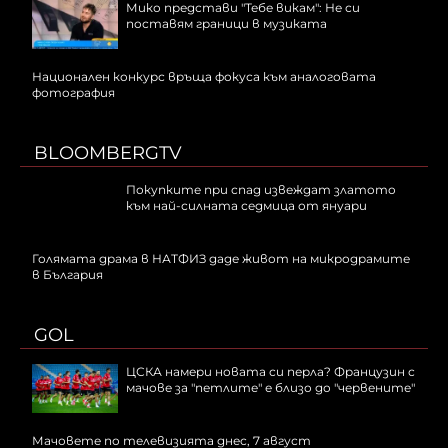
Мико представи "Тебе викам": Не си
поставям граници в музиката
Национален конкурс връща фокуса към аналоговата
фотография
BLOOMBERGTV
Покупките при спад извеждат златото
към най-силната седмица от януари
Голямата драма в НАТФИЗ даде живот на микродрамите
в България
GOL
ЦСКА намери новата си перла? Французин с
мачове за "петлите" е близо до "червените"
Мачовете по телевизията днес, 7 август