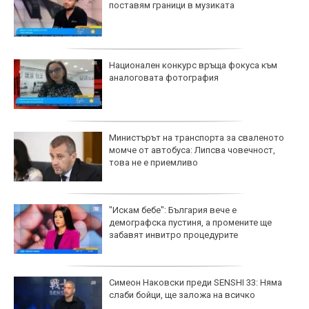
поставям граници в музиката
Национален конкурс връща фокуса към
аналоговата фотография
Министърът на транспорта за сваленото
момче от автобуса: Липсва човечност,
това не е приемливо
"Искам бебе": България вече е
демографска пустиня, а промените ще
забавят инвитро процедурите
Симеон Наковски преди SENSHI 33: Няма
слаби бойци, ще заложа на всичко