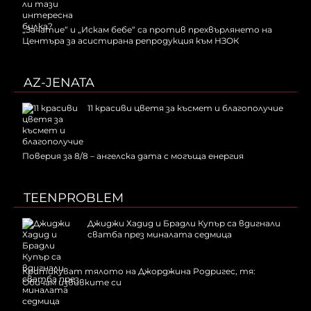
„Зачатие“ и „Искам бебе“ са против прехвърлянето на
Центъра за асистирана репродукция към НЗОК
AZ-JENATA
11 красиви цветя за късмет и благополучие
Поверия за 8/8 – ангелска дата с могъща енергия
TEENPROBLEM
Джиджи Хадид и Брадли Купър са вдигнали
сватба през миналата седмица
Критикуват тялото на Джорджина Родригес, тя:
Обичам извивките си