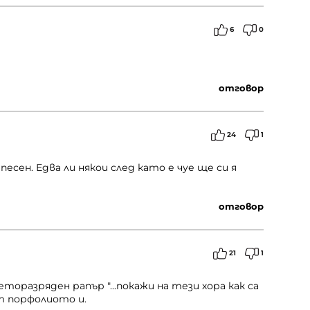
6
0
отговор
24
1
песен. Едва ли някои след като е чуе ще си я
отговор
21
1
торазряден рапър "...покажи на тези хора как са
от порфолиото и.