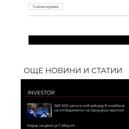
Сигнализирай
ОЩЕ НОВИНИ И СТАТИИ
INVESTOR
S&P 500 записа нов рекорд в очакване
на отварянето на Ормузкия проток
Кадър на деня за 7 август