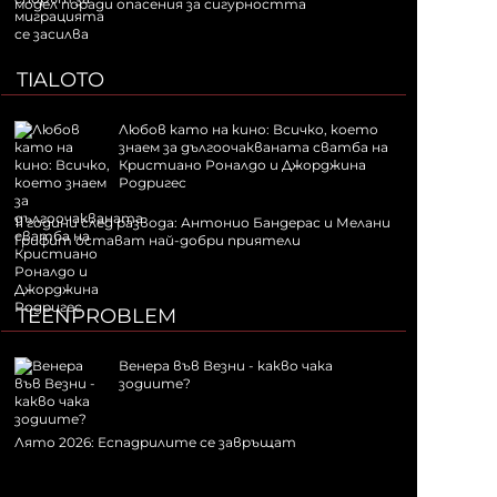
модел поради опасения за сигурността
TIALOTO
Любов като на кино: Всичко, което
знаем за дългоочакваната сватба на
Кристиано Роналдо и Джорджина
Родригес
11 години след развода: Антонио Бандерас и Мелани
Грифит остават най-добри приятели
TEENPROBLEM
Венера във Везни - какво чака
зодиите?
Лято 2026: Еспадрилите се завръщат