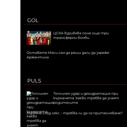
GOL
ЦСКА взривява поне още три
трансферни бомби
Оставете Меси сам да реши дали да зареже
Аржентина
PULS
Топлинен удар и дехидратация при
кърмачета: какво трябва да знаят
родителите
Кървене след секс – трябва ли да се притесняваме?