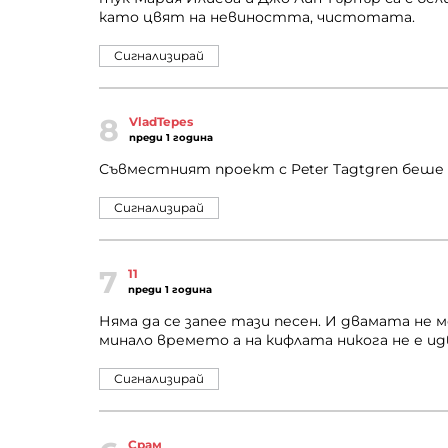
като цвят на невиността, чистотата.
Сигнализирай
8
VladTepes
преди 1 година
Съвместният проект с Peter Tagtgren беше 
Сигнализирай
7
11
преди 1 година
Няма да се запее тази песен. И двамата не 
минало времето а на кифлата никога не е ид
Сигнализирай
Срам