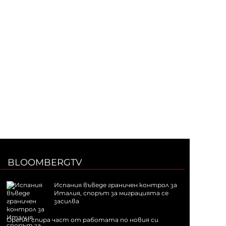
BLOOMBERGTV
Испания въведе граничен контрол за
Италия, спорът за миграцията се
засилва
OpenAI спира част от работата по новия си