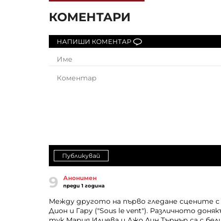
КОМЕНТАРИ
НАПИШИ КОМЕНТАР
Публикувай
9
Анонимен
преди 1 година
Между другото на първо гледане сцените с 
Дион и Гару ("Sous le vent"). Различното доня
тук Мария Илиева и Джо Лин Търнър са с бел