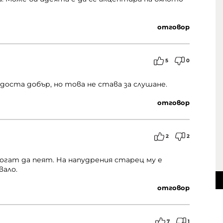
отговор
5
0
доста добър, но това не става за слушане.
отговор
2
2
могат да пеят. На напудрения старец му е
вало.
отговор
7
1