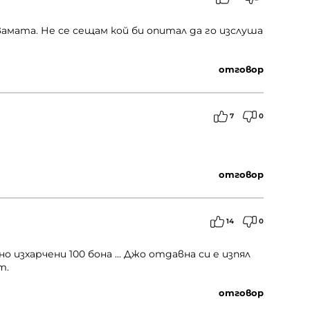
двамата. Не се сещам кой би опитал да го изслуша
отговор
7
0
отговор
14
0
о изхарчени 100 бона ... Джо отдавна си е изпял
т.
отговор