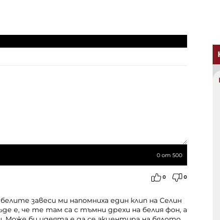
0
от 500
0
0
белите завеси ми напомниха един клип на Селин
къде е, че те там са с тъмни дрехи на белия фон, а
и. Може би идеята е да се акцентира на бялото