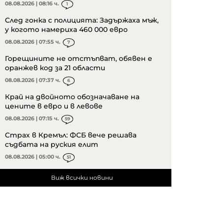
08.08.2026 | 08:16 ч.
1
След гонка с полицията: Задържаха мъж,
у когото намериха 460 000 евро
08.08.2026 | 07:55 ч.
7
Горещините не отстъпват, обявен е
оранжев код за 21 области
08.08.2026 | 07:37 ч.
6
Край на двойното обозначаване на
цените в евро и в левове
08.08.2026 | 07:15 ч.
59
Страх в Кремъл: ФСБ вече решава
съдбата на руския елит
08.08.2026 | 05:00 ч.
51
Виж всички новини