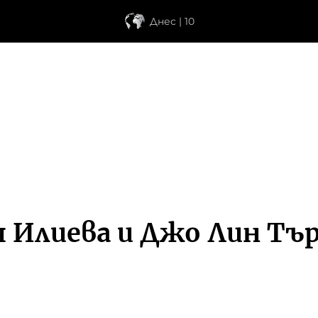
Днес | 10
 Илиева и Джо Лин Тър