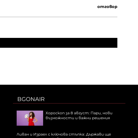
отговор
BGONAIR
Хороскоп за 8 август: Пари, нови
възможности и важни решения
Ливан и Израел с ключова стъпка: Държави ще