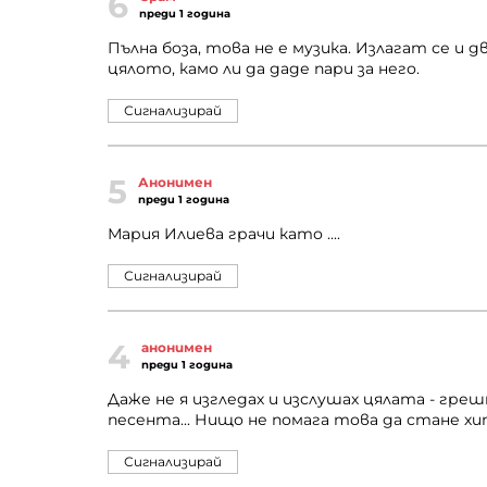
6
преди 1 година
Пълна боза, това не е музика. Излагат се и 
цялото, камо ли да даде пари за него.
Сигнализирай
5
Анонимен
преди 1 година
Мария Илиева грачи като ....
Сигнализирай
4
анонимен
преди 1 година
Даже не я изгледах и изслушах цялата - грешн
песента... Нищо не помага това да стане хи
Сигнализирай