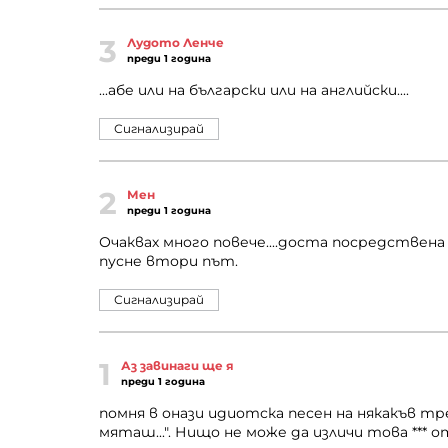
3
Лудото Ленче
преди 1 година
...абе или на български или на английски....
Сигнализирай
2
Мен
преди 1 година
Очаквах много повече....доста посредствена 
пусне втори път.
Сигнализирай
1
Аз завинаги ще я
преди 1 година
помня в онази uдuотска песен на някакъв тре
мяташ...". Нищо не може да изличи това *** 