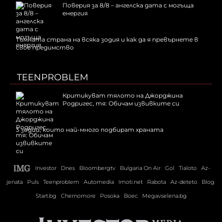
Поверия за 8/8 – ангелска дата с могъща
енергия
Тъмната страна на всяка зодия и как да я превърнете в
свое предимство
TEENPROBLEM
Критикуват тялото на Джорджина
Родригес, тя: Обичам извивките си
3 зодии, които най-много подбират храната
Investor
Dnes
Bloombergtv
Bulgaria On Air
Gol
Tialoto
Az-
jenata
Puls
Teenproblem
Automedia
Imoti.net
Rabota
Az-deteto
Blog
Start.bg
Chernomore
Posoka
Boec
Megavselena.bg