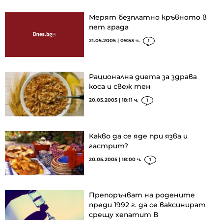
Мерят безплатно кръвното в
пет града
21.05.2005 | 09:53 ч.
1
Рационална диета за здрава
коса и свеж тен
20.05.2005 | 18:11 ч.
1
Какво да се яде при язва и
гастрит?
20.05.2005 | 18:00 ч.
1
Препоръчват на родените
преди 1992 г. да се ваксинират
срещу хепатит В