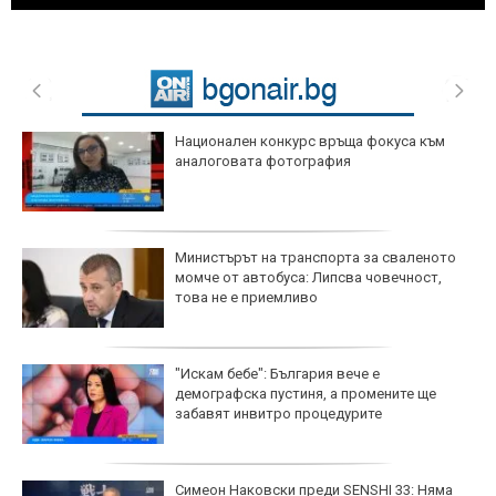
Национален конкурс връща фокуса към
аналоговата фотография
Министърът на транспорта за сваленото
момче от автобуса: Липсва човечност,
това не е приемливо
"Искам бебе": България вече е
демографска пустиня, а промените ще
забавят инвитро процедурите
Симеон Наковски преди SENSHI 33: Няма