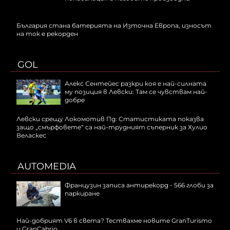
България стана батерията на Източна Европа, износът
на ток е рекорден
GOL
Алекс Сентейес разкри коя е най-силната
му позиция в Левски: Там се чувствам най-
добре
Левски срещу Локомотив Пд: Статистиката показва
защо „смърфовете“ са най-трудният съперник за Хулио
Веласкес
AUTOMEDIA
Французин записа антирекорд - 566 глоби за
паркиране
Най-добрият V6 в света? Тествахме новите GranTurismo
и GranCabrio