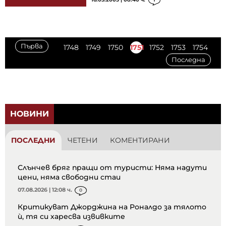
Първа
1748
1749
1750
1751
1752
1753
1754
Последна
НОВИНИ
ПОСЛЕДНИ
ЧЕТЕНИ
КОМЕНТИРАНИ
Слънчев бряг пращи от туристи: Няма надути
цени, няма свободни стаи
07.08.2026 | 12:08 ч.
0
Критикуват Джорджина на Роналдо за тялото
ѝ, тя си харесва извивките