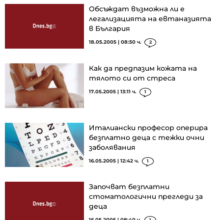
Oбсъждат възможна ли е
легализацията на евтаназията
в България
18.05.2005 | 08:50 ч.
2
Как да предпазим кожата на
тялото си от стреса
17.05.2005 | 13:11 ч.
1
Италиански професор оперира
безплатно деца с тежки очни
заболявания
16.05.2005 | 12:42 ч.
1
Започват безплатни
стоматологични прегледи за
деца
16.05.2005 | 08:40 ч.
1