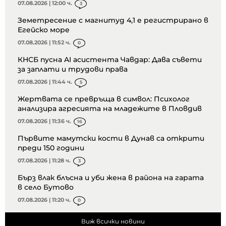
07.08.2026 | 12:00 ч.
3
Земетресение с магнитуд 4,1 е регистрирано в
Егейско море
07.08.2026 | 11:52 ч.
0
КНСБ пусна AI асистента Чавдар: Дава съвети
за заплати и трудови права
07.08.2026 | 11:44 ч.
5
Жертвата се превръща в символ: Психолог
анализира агресията на младежите в Пловдив
07.08.2026 | 11:36 ч.
16
Първите мамутски кости в Дунав са открити
преди 150 години
07.08.2026 | 11:28 ч.
3
Бърз влак блъсна и уби жена в района на гарата
в село Бутово
07.08.2026 | 11:20 ч.
0
Виж всички новини