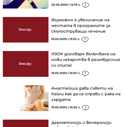
20.05.2005 | 14:19 ч.
1
Възможно е увеличение на
местата в програмите за
скъпоструващо лечение
19.05.2005 | 13:23 ч.
1
НЗОК договаря включване на
нови лекарства в реимбурсния
си списък
19.05.2005 | 13:20 ч.
1
Анастейша дава съвети на
Кайли как да се справи с рака на
гърдата
19.05.2005 | 10:20 ч.
1
Дерматолози и венеролози