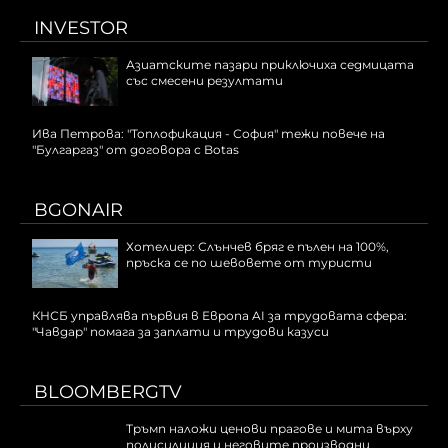
INVESTOR
Азиатските пазари приключиха седмицата
със смесени резултати
Ива Петрова: "Топлофикация - София" тежи повече на
"Булгаргаз" от договора с Botas
BGONAIR
Хотелиер: Слънчев бряг е пълен на 100%,
пръска се по шевовете от туристи
КНСБ управлява първия в Европа AI за трудовата сфера:
"Чавдар" помага за заплати и трудови казуси
BLOOMBERGTV
Тръмп наложи ценови прагове и мита върху
полисилиция и неговите производни