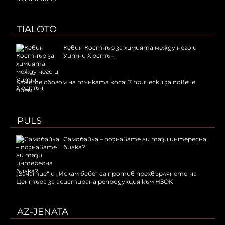
TIALOTO
Кевин Костнър за химията между него и
Уитни Хюстън
Кажете сбогом на тънката коса: 7 прически за повече
обем
PULS
Самобайка – познавате ли тази интересна
билка?
„Зачатие“ и „Искам бебе“ са против прехвърлянето на
Центъра за асистирана репродукция към НЗОК
AZ-JENATA