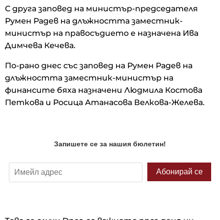
С друга заповед на министър-председателя
Румен Радев на длъжността заместник-
министър на правосъдието е назначена Ива
Димчева Кечева.
По-рано днес със заповед на Румен Радев на
длъжността заместник-министър на
финансите бяха назначени Людмила Костова
Петкова и Росица Атанасова Велкова-Желева.