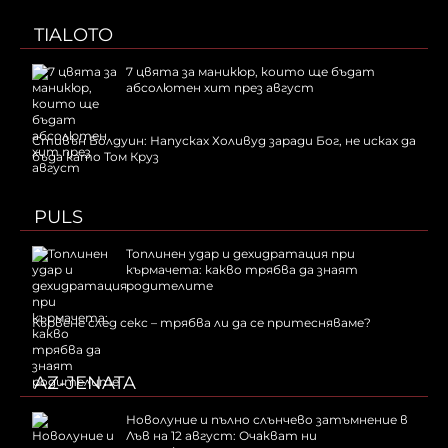
TIALOTO
7 цвята за маникюр, които ще бъдат
абсолютен хит през август
Стивън Болдуин: Напусках Холивуд заради Бог, не исках да
бъда като Том Круз
PULS
Топлинен удар и дехидратация при
кърмачета: какво трябва да знаят
родителите
Кървене след секс – трябва ли да се притесняваме?
AZ-JENATA
Новолуние и пълно слънчево затъмнение в
Лъв на 12 август: Очакват ни