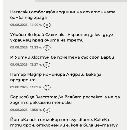
Нагасаки отбелязва годишнина от атомната
бомба над града
09.08.2026 | 14:02 ч.
0
Убийство край Слънчака: Украинец закла друг
украинец пред очите на трети
09.08.2026 | 13:33 ч.
61
И Уитни Хюстън бе почетена със своя Барби
09.08.2026 | 13:27 ч.
1
Петер Мадяр номинира Андраш Бака за
президент
09.08.2026 | 13:09 ч.
1
Борисов за властта: Да всяват респект, а не да
ходят с рекламни тениски
09.08.2026 | 12:50 ч.
51
Йотова иска отговор от службите: Какъв е
този дрон, отклонен ли е, коя е била целта му?