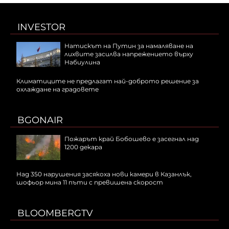
INVESTOR
Натискът на Путин за намаляване на
лихвите засилва напрежението върху
Набиулина
Климатиците не предлагат най-доброто решение за
охлаждане на градовете
BGONAIR
Пожарът край Бобошево е засегнал над
1200 декара
Над 350 нарушения засякоха нови камери в Казанлък,
шофьор мина 11 пъти с превишена скорост
BLOOMBERGTV