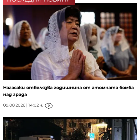
Нагасаки отбелязва годишнина от атомната бомба
над града
09.08.2026 | 14:02 ч.
0