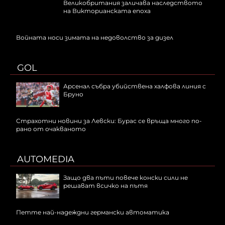
Великобритания заличава наследството
на Викторианската епоха
Войната носи зимата на недоволство за дизел
GOL
Арсенал събра убийствена халфова линия с
Бруно
Страхотни новини за Левски: Бурас се връща много по-
рано от очакваното
AUTOMEDIA
Защо два пъти повече конски сили не
решават всичко на пътя
Петте най-надеждни германски автоматика