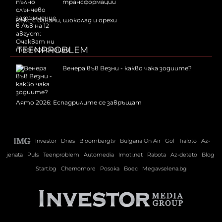
трансформации
Kекс с банани, шоколад и орехи
TEENPROBLEM
Венера във Везни - какво чака зодиите?
Лято 2026: Еспадрилите се завръщат
Investor
Dnes
Bloombergtv
Bulgaria On Air
Gol
Tialoto
Az-
jenata
Puls
Teenproblem
Automedia
Imoti.net
Rabota
Az-deteto
Blog
Start.bg
Chernomore
Posoka
Boec
Megavselena.bg