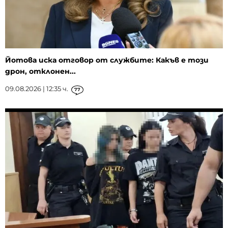
Йотова иска отговор от службите: Какъв е този
дрон, отклонен...
09.08.2026 | 12:35 ч.
77