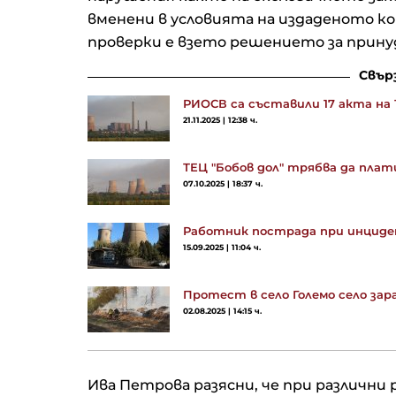
вменени в условията на издаденото к
проверки е взето решението за прин
Свър
РИОСВ са съставили 17 акта на Т
21.11.2025 | 12:38 ч.
ТЕЦ "Бобов дол" трябва да плати
07.10.2025 | 18:37 ч.
Работник пострада при инциден
15.09.2025 | 11:04 ч.
Протест в село Големо село зар
02.08.2025 | 14:15 ч.
Ива Петрова разясни, че при различни 