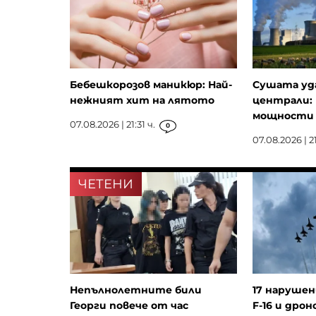
Бебешкорозов маникюр: Най-
Сушата уд
нежният хит на лятото
централи: 
мощности з
07.08.2026 | 21:31 ч.
0
07.08.2026 | 21
ЧЕТЕНИ
Непълнолетните били
17 нарушен
Георги повече от час
F-16 и дрон