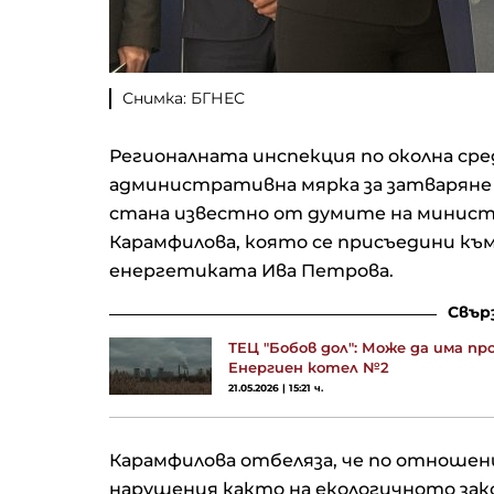
Снимка: БГНЕС
Регионалната инспекция по околна сре
административна мярка за затваряне на
стана известно от думите на министъ
Карамфилова, която се присъедини къ
енергетиката Ива Петрова.
Свър
ТЕЦ "Бобов дол": Може да има п
Енергиен котел №2
21.05.2026 | 15:21 ч.
Карамфилова отбеляза, че по отношение
нарушения както на екологичното зак