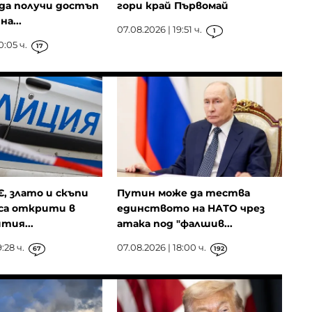
да получи достъп
гори край Първомай
а...
07.08.2026 | 19:51 ч.
1
0:05 ч.
17
€, злато и скъпи
Путин може да тества
са открити в
единството на НАТО чрез
тия...
атака под "фалшив...
:28 ч.
07.08.2026 | 18:00 ч.
67
192