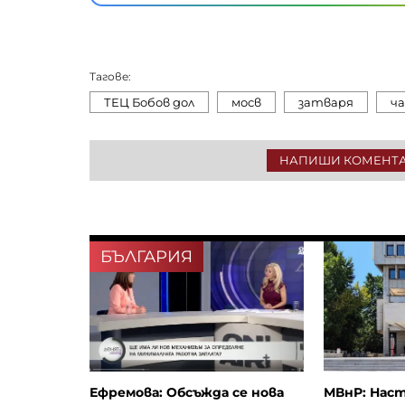
Тагове:
ТЕЦ Бобов дол
мосв
затваря
ч
НАПИШИ КОМЕНТ
БЪЛГАРИЯ
Ефремова: Обсъжда се нова
МВнР: Наст