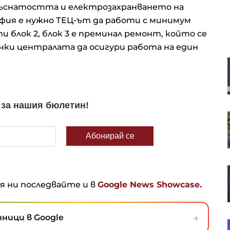
къснатостта и електрозахранването на
фия е нужно ТЕЦ-ът да работи с минимум
 блок 2, блок 3 е преминал ремонт, който се
ечки централата да осигури работа на един
Анализатор: За Тръмп ще е по-
лесно да прехвърли войната
срещу Иран на следващия
президент
Русия иззе 10 млрд. долара от
бизнеса, а Путин разчита ФСБ да
държи елита под контрол
SOFIX затвори седмицата с ръст
от 1% до 1 311 пункта
ня ни последвайте и в
Google News Showcase.
→
ници в Google
В. Нейков: Технологиите с двойна