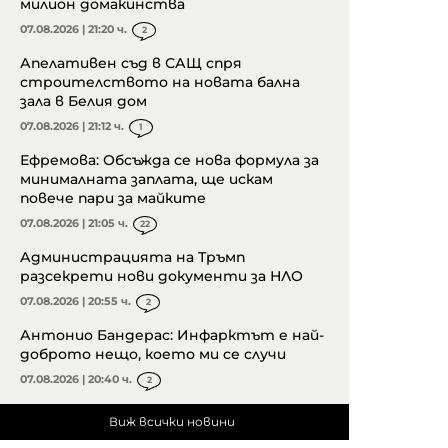
милион домакинства
07.08.2026 | 21:20 ч.
2
Апелативен съд в САЩ спря
строителството на новата бална
зала в Белия дом
07.08.2026 | 21:12 ч.
1
Ефремова: Обсъжда се нова формула за
минималната заплата, ще искам
повече пари за майките
07.08.2026 | 21:05 ч.
22
Администрацията на Тръмп
разсекрети нови документи за НЛО
07.08.2026 | 20:55 ч.
2
Антонио Бандерас: Инфарктът е най-
доброто нещо, което ми се случи
07.08.2026 | 20:40 ч.
2
Виж всички новини