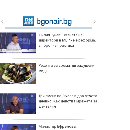
Филип Гунев: Смяната на
директори в МВР не е реформа,
а порочна практика
Рецепта за ароматни задушени
миди
Три смени по 8 часа и два отчета
дневно: Как действа мрежата за
фентанил
Министър Ефремова: