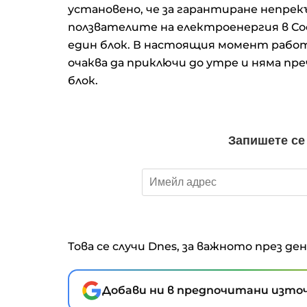
установено, че за гарантиране непре
ползвателите на електроенергия в Со
един блок. В настоящия момент работи
очаква да приключи до утре и няма пр
блок.
Това се случи Dnes, за важното през де
Добави ни в предпочитани източ