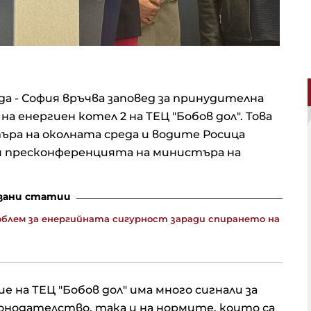
да - София връчва заповед за принудителна
 енергиен котел 2 на ТЕЦ "Бобов дол". Това
ра на околната среда и водите Росица
м пресконференцията на министъра на
зани статии
роблем за енергийната сигурност заради спирането на
 на ТЕЦ "Бобов дол" има много сигнали за
онодателство, така и на нормите, които са