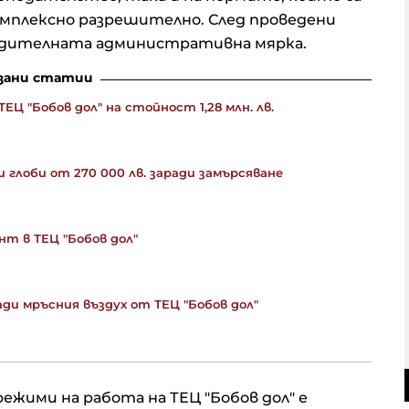
омплексно разрешително. След проведени
удителната административна мярка.
зани статии
ЕЦ "Бобов дол" на стойност 1,28 млн. лв.
 глоби от 270 000 лв. заради замърсяване
т в ТЕЦ "Бобов дол"
ади мръсния въздух от ТЕЦ "Бобов дол"
режими на работа на ТЕЦ "Бобов дол" е