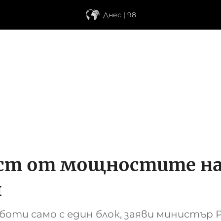
Днес | 98
ст от мощностите на 
я
боти само с един блок, заяви министър 