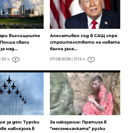
ари въглищните
Апелативен съд в САЩ спря
Полша свали
строителството на новата
а над...
бална зала...
:20 ч.
07.08.2026 | 21:12 ч.
2
1
ия за ден: Турски
За наказание: Пратиха в
ове навлязоха в
“месомелачката” руски