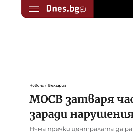
Новини
България
МОСВ затваря ча
заради нарушени
Няма пречки централата да ра