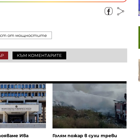
употреба сближават
гражданския и военния сектор
Европейските акции
продължават успешната си
аст от мощностите
серия пети пореден ден
АР
КЪМ КОМЕНТАРИТЕ
Пазарът на труда у нас се
охлажда: Къде са най-големи
спадовете?
ояваме Ива
Голям пожар в сухи треви