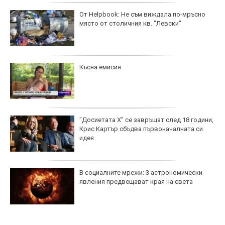
От Helpbook: Не съм виждала по-мръсно
място от столичния кв. "Левски"
Късна емисия
"Досиетата Х" се завръщат след 18 години,
Крис Картър сбъдва първоначалната си
идея
В социалните мрежи: 3 астрономически
явления предвещават края на света