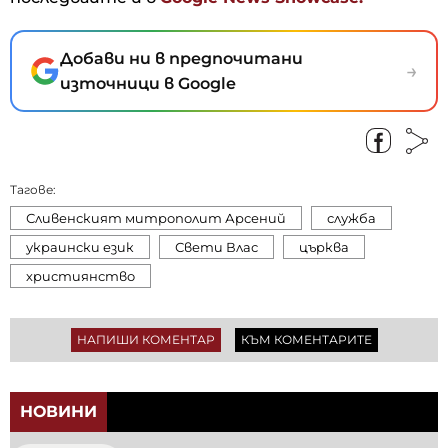
Добави ни в предпочитани
→
източници в Google
Тагове:
Сливенският митрополит Арсений
служба
украински език
Свети Влас
църква
християнство
НАПИШИ КОМЕНТАР
КЪМ КОМЕНТАРИТЕ
НОВИНИ