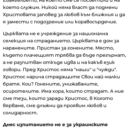
Евангелието, на което сме се посветили и на
което служим. Никой няма власт да подмени
Христовата заповед за любов към ближния и да
я замести с подозрение или коравосърдечие.
Църквата не е учреждение за национална
селекция на страданието. Църквата е дом за
наранените. Пристан за гонените. Място,
където плачещият трябва да бъде прегърнат,
а не разпитван откъде идва и на какъв език
говори. Пред Христос няма "наши" и "чужди".
Христос нарича страдащите Свои най-малки
братя. Кои? Гонените, унижаваните,
осиротелите. Има хора, които страдат. А ние
сме тези, които заради Христос, в Когото
вярваме, сме длъжни да проявим любов и
солидарност.
Днес изпитанието не е за украинските