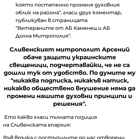
която постепенно променя духовния
облик на района", гласи друг коментар,
публикуван в страницата
"Ветераните от АБ Каменец и АБ
Долна Митрополия".
Сливенският митрополит Арсений
обаче защити украинските
свещеници, подчертавайки, че не са
дошли тук от удобство. По думите му
"никаква подписка, никакъв натиск,
никакво обществено внушение няма да
промени нашите духовни принципи и
решения
".
Ето какво гласи пълната позиция
на Сливенската епархия:
Във връзка с постъпилите до нас отворени