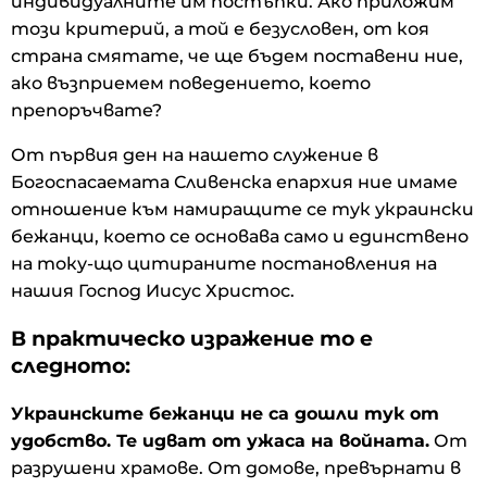
индивидуалните им постъпки. Ако приложим
този критерий, а той е безусловен, от коя
страна смятате, че ще бъдем поставени ние,
ако възприемем поведението, което
препоръчвате?
От първия ден на нашето служение в
Богоспасаемата Сливенска епархия ние имаме
отношение към намиращите се тук украински
бежанци, което се основава само и единствено
на току-що цитираните постановления на
нашия Господ Иисус Христос.
В практическо изражение то е
следното:
Украинските бежанци не са дошли тук от
удобство. Те идват от ужаса на войната.
От
разрушени храмове. От домове, превърнати в