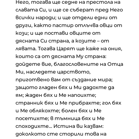
Него, тогава ще седне на престола на
славата Си, и ще се съберат пред Него
всички народи; и ще отдели едни от
други, както пастир отлъчва овци от
кози; и ще постави овците от
дясната Си страна, а козите – от
лявата. Тогава Царят ще каже на ония,
които са от дясната Му страна:
дойдете вие, благословените на Отца
Ми, наследете царството,
приготвено вам от създание мира;
защото гладен бях и Ми дадохте да
ям; жаден бях и Ме напоихте;
странник бях и Ме прибрахте; гол бях
и Ме облякохте; болен бях и Ме
посетихте; в тъмница бях и Ме
споходихте… Истина ви казвам:
доколкото сте сторили това на