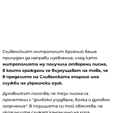
Сливенският митрополит Арсений беше
принуден да направи изявление, след като
митрополията му получила отворени писма,
в които граждани се възмущават на това, че
в пределите на Сливенската епархия има
служби на украински език.
Духовникът посочва, че тези писма са
прочетени с "дълбоко учудване, болка и духовно
огорчение". В позицията си той обяснява, че
украинците служат канонично на хора,