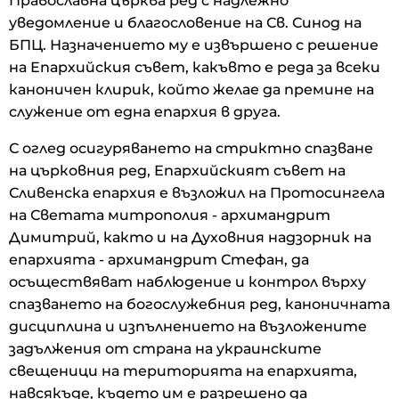
Православна църква ред с надлежно
уведомление и благословение на Св. Синод на
БПЦ. Назначението му е извършено с решение
на Епархийския съвет, какъвто е реда за всеки
каноничен клирик, който желае да премине на
служение от една епархия в друга.
С оглед осигуряването на стриктно спазване
на църковния ред, Епархийският съвет на
Сливенска епархия е възложил на Протосингела
на Светата митрополия - архимандрит
Димитрий, както и на Духовния надзорник на
епархията - архимандрит Стефан, да
осъществяват наблюдение и контрол върху
спазването на богослужебния ред, каноничната
дисциплина и изпълнението на възложените
задължения от страна на украинските
свещеници на територията на епархията,
навсякъде, където им е разрешено да