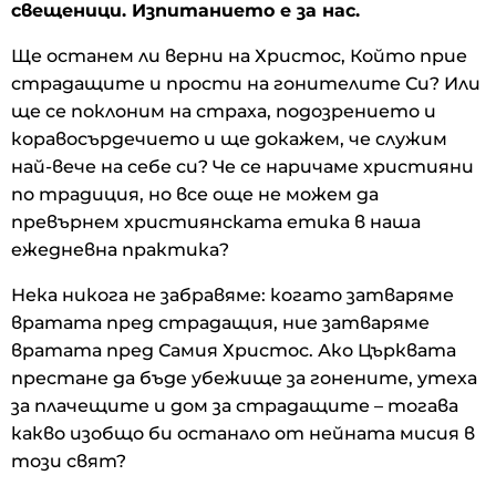
свещеници. Изпитанието е за нас.
Ще останем ли верни на Христос, Който прие
страдащите и прости на гонителите Си? Или
ще се поклоним на страха, подозрението и
коравосърдечието и ще докажем, че служим
най-вече на себе си? Че се наричаме християни
по традиция, но все още не можем да
превърнем християнската етика в наша
ежедневна практика?
Нека никога не забравяме: когато затваряме
вратата пред страдащия, ние затваряме
вратата пред Самия Христос. Ако Църквата
престане да бъде убежище за гонените, утеха
за плачещите и дом за страдащите – тогава
какво изобщо би останало от нейната мисия в
този свят?