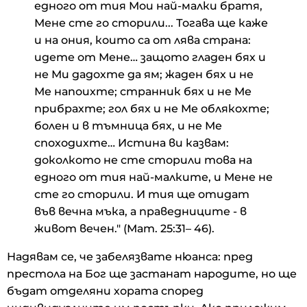
едного от тия Мои най-малки братя,
Мене сте го сторили... Тогава ще каже
и на ония, които са от лява страна:
идете от Мене… защото гладен бях и
не Ми дадохте да ям; жаден бях и не
Ме напоихте; странник бях и не Ме
прибрахте; гол бях и не Ме облякохте;
болен и в тъмница бях, и не Ме
споходихте… Истина ви казвам:
доколкото не сте сторили това на
едного от тия най-малките, и Мене не
сте го сторили. И тия ще отидат
във вечна мъка, а праведниците - в
живот вечен." (Мат. 25:31– 46).
Надявам се, че забелязвате нюанса: пред
престола на Бог ще застанат народите, но ще
бъдат отделяни хората според