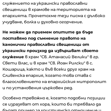
служението на украински православни
свещеници в храмове на територията на
епархията. Прочетохме тези писма с дълбоко
учудване, болка и духовно огорчение.
Не можем да приемем опитите да бъде
поставяно под съмнение правото на
канонични православни свещеници от
украински произход да извършват своето
служение
в храм "Св. Атанасий Велики" в гр.
Свети Влас, и в храм "Св. Йоан Рилски" в с.
Кошарица, както и във всеки друг храм на
Сливенска епархия, когато това става с
благословението на епархийския митрополит
и по установения църковен ред.
Особено тревожно е, когато подобни позиции
се изразяват от хора, които би трябвало да
бъдат пример за християнско отношение и