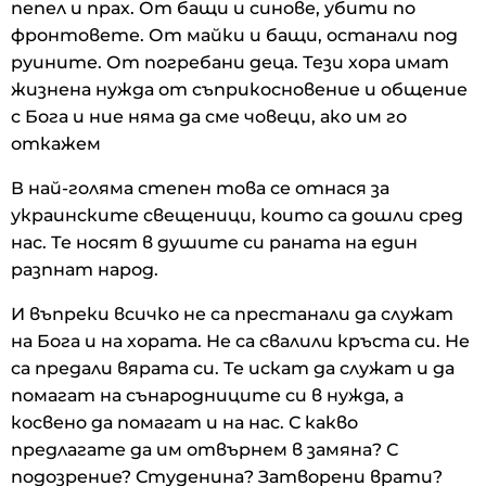
пепел и прах. От бащи и синове, убити по
фронтовете. От майки и бащи, останали под
руините. От погребани деца. Тези хора имат
жизнена нужда от съприкосновение и общение
с Бога и ние няма да сме човеци, ако им го
откажем
В най-голяма степен това се отнася за
украинските свещеници, които са дошли сред
нас. Те носят в душите си раната на един
разпнат народ.
И въпреки всичко не са престанали да служат
на Бога и на хората. Не са свалили кръста си. Не
са предали вярата си. Те искат да служат и да
помагат на сънародниците си в нужда, а
косвено да помагат и на нас. С какво
предлагате да им отвърнем в замяна? С
подозрение? Студенина? Затворени врати?