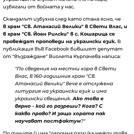
избягали от войната у нас.
Скандалът избухна след като стана ясно, че
в храм "Св. Атанасий Велики" в Свети Влас, и
в храм "Св. Йоан Рилски" в с. Кошарица се
провеждат проповеди на украински език.
В
публикация във Facebook бившият депутат
от "Възраждане" Виолета Кърпачева написа:
"По сведения на местни хора в Свети
Влас, в 160-годишния храм "Св.
Атанасий Велики" вече е отслужена
литургия на украински език и има
украински свещеник.
Ако това е
вярно - кой го разреши? Кога? С
какво право? И защо хората пак
научават постфактум
?"
По думите й има "огромна разлика между това