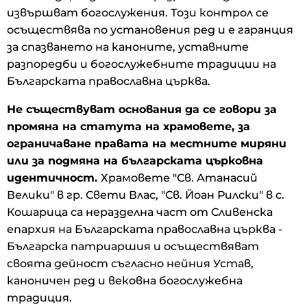
извършват богослужения. Този контрол се
осъществява по установения ред и е гаранция
за спазването на каноните, уставните
разпоредби и богослужебните традиции на
Българската православна църква.
Не съществуват основания да се говори за
промяна на статута на храмовете, за
ограничаване правата на местните миряни
или за подмяна на българската църковна
идентичност.
Храмовете "Св. Атанасий
Велики" в гр. Свети Влас, "Св. Йоан Рилски" в с.
Кошарица са неразделна част от Сливенска
епархия на Българската православна църква -
Българска патриаршия и осъществяват
своята дейност съгласно нейния Устав,
каноничен ред и вековна богослужебна
традиция.