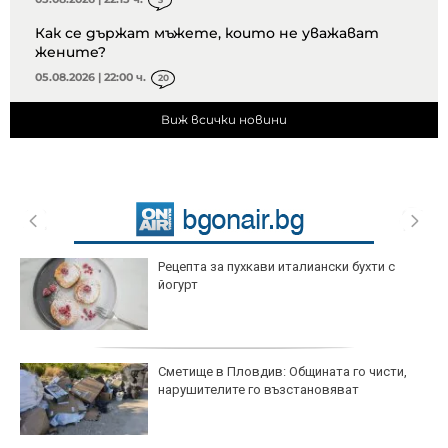
Как се държат мъжете, които не уважават
жените?
05.08.2026 | 22:00 ч.
20
Виж всички новини
Рецепта за пухкави италиански бухти с
йогурт
Сметище в Пловдив: Общината го чисти,
нарушителите го възстановяват