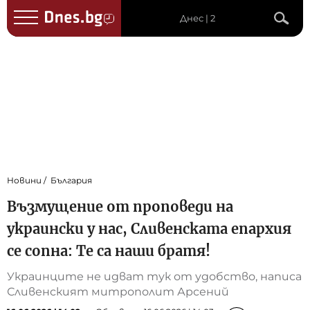
Днес | 2
Новини
България
Възмущение от проповеди на
украински у нас, Сливенската епархия
се сопна: Те са наши братя!
Украинците не идват тук от удобство, написа
Сливенският митрополит Арсений