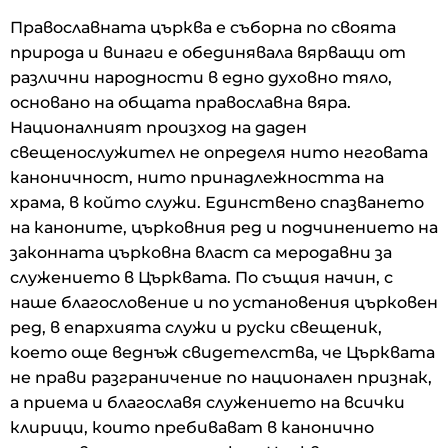
Православната църква е съборна по своята
природа и винаги е обединявала вярващи от
различни народности в едно духовно тяло,
основано на общата православна вяра.
Националният произход на даден
свещенослужител не определя нито неговата
каноничност, нито принадлежността на
храма, в който служи. Единствено спазването
на каноните, църковния ред и подчинението на
законната църковна власт са меродавни за
служението в Църквата. По същия начин, с
наше благословение и по установения църковен
ред, в епархията служи и руски свещеник,
което още веднъж свидетелства, че Църквата
не прави разграничение по национален признак,
а приема и благославя служението на всички
клирици, които пребивават в канонично