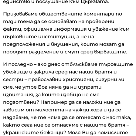
единство и послушание към Църквата.
Призоваваме обществените коментари по
тази тема да се основават на проверени
факти, официална информация и уважение към
църковните институции, а не на
предположения и внушения, които могат да
породят разделение и смут сред вярващите.
И последно – ако днес отблъскваме търсещите
убежище и закрила сред нас наши братя и
сестри – православни християни, сигурни ли
сме, че утре Бог няма да ни изпрати
изпитания, за които изобщо не сме
подготвени? Например да се наложи ние да
зависим от милостта на чужди хора и да се
надяваме, че те няма да се отнесат с нас така,
както сега ние се отнасяме с нашите братя –
украинските бежанци? Моля Ви да помислите