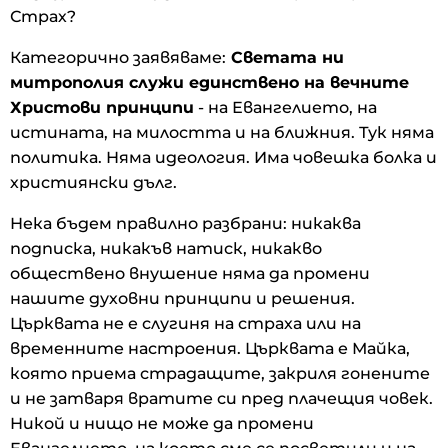
Страх?
Категорично заявяваме:
Светата ни
митрополия служи единствено на вечните
Христови принципи
- на Евангелието, на
истината, на милостта и на ближния. Тук няма
политика. Няма идеология. Има човешка болка и
християнски дълг.
Нека бъдем правилно разбрани: никаква
подписка, никакъв натиск, никакво
обществено внушение няма да промени
нашите духовни принципи и решения.
Църквата не е слугиня на страха или на
временните настроения. Църквата е Майка,
която приема страдащите, закриля гонените
и не затваря вратите си пред плачещия човек.
Никой и нищо не може да промени