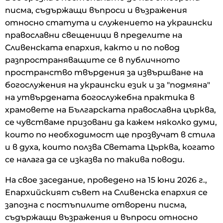
писма, съдържащи въпроси и възражения
относно статута и служението на украински
православни свещеници в пределите на
Сливенската епархия, както и по повод
разпространяващите се в публичното
пространство твърдения за извършване на
богослужения на украински език и за "подмяна"
на утвърдената богослужебна практика в
храмовете на Българската православна църква,
се чувстваме призовани да кажем няколко думи,
които по необходимост ще прозвучат в стила
и в духа, които ползва Светата Църква, когато
се налага да се изказва по такива поводи.
На свое заседание, проведено на 15 юни 2026 г.,
Епархийският съвет на Сливенска епархия се
запозна с постъпилите отворени писма,
съдържащи възражения и въпроси относно