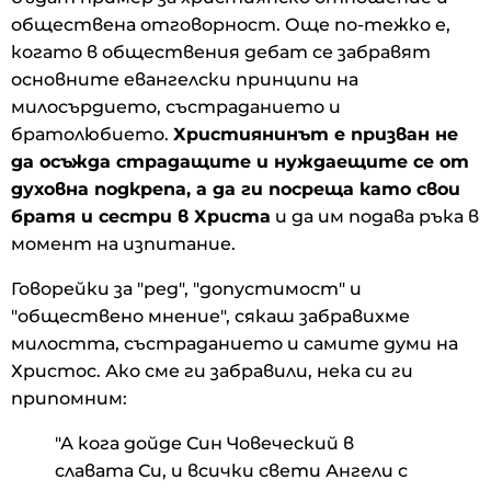
обществена отговорност. Още по-тежко е,
когато в обществения дебат се забравят
основните евангелски принципи на
милосърдието, състраданието и
братолюбието.
Християнинът е призван не
да осъжда страдащите и нуждаещите се от
духовна подкрепа, а да ги посреща като свои
братя и сестри в Христа
и да им подава ръка в
момент на изпитание.
Говорейки за "ред", "допустимост" и
"обществено мнение", сякаш забравихме
милостта, състраданието и самите думи на
Христос. Ако сме ги забравили, нека си ги
припомним:
"А кога дойде Син Човеческий в
славата Си, и всички свети Ангели с