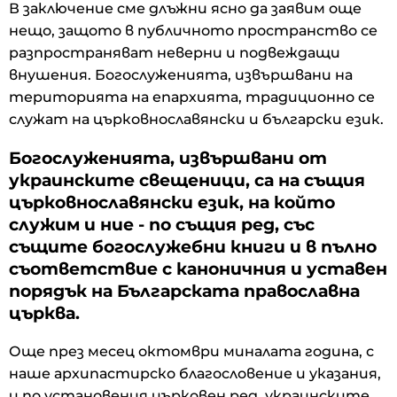
В заключение сме длъжни ясно да заявим още
нещо, защото в публичното пространство се
разпространяват неверни и подвеждащи
внушения. Богослуженията, извършвани на
територията на епархията, традиционно се
служат на църковнославянски и български език.
Богослуженията, извършвани от
украинските свещеници, са на същия
църковнославянски език, на който
служим и ние - по същия ред, със
същите богослужебни книги и в пълно
съответствие с каноничния и уставен
порядък на Българската православна
църква.
Още през месец октомври миналата година, с
наше архипастирско благословение и указания,
и по установения църковен ред, украинските