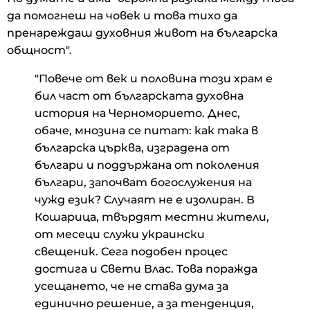
да помогнеш на човек и това тихо да
пренареждаш духовния живот на българска
общност".
"Повече от век и половина този храм е
бил част от българската духовна
история на Черноморието. Днес,
обаче, мнозина се питат: как така в
българска църква, изградена от
българи и поддържана от поколения
българи, започват богослужения на
чужд език? Случаят не е изолиран. В
Кошарица, твърдят местни жители,
от месеци служи украински
свещеник. Сега подобен процес
достига и Свети Влас. Това поражда
усещането, че не става дума за
единично решение, а за тенденция,