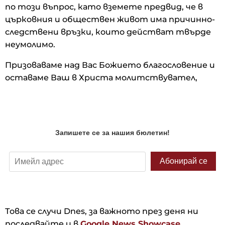
по този въпрос, като вземете предвид, че в
църковния и обществен живот има причинно-
следствени връзки, които действат твърде
неумолимо.
Призоваваме над Вас Божието благословение и
оставаме Ваш в Христа молитствувател,
Това се случи Dnes, за важното през деня ни
последвайте и в
Google News Showcase.