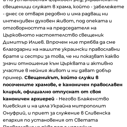
свещеници служат в храма, който - забележете
- днес се отваря редовно и има радващ ни
интензивен духовен живот, под опеката и
отговорността на председателя на
Църковното настоятелство свещеник
Димитър Илиев. Впрочем ние трябва да сме
благодарни на нашите украински православни
братя и сестри за това, че ни показват какво
значи отношение към Църквата и активно
участие в нейния живот и ни дават добър
пример.
Свещеникът, който служи в
посочените храмове, е каноничен православен
клирик, официално отпуснат от своя
каноничен архиерей
- Негово Блаженство
Киевския и на цяла Украйна митрополит
Онуфрий, и приет за служение в Сливенска
епархия по установения от Светата