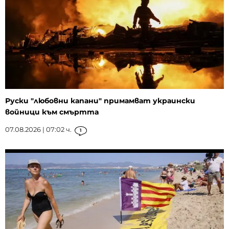
Руски "любовни капани" примамват украински
войници към смъртта
07.08.2026 | 07:02 ч.
1