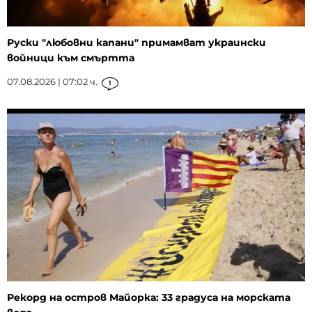
Руски "любовни капани" примамват украински
войници към смъртта
07.08.2026 | 07:02 ч.
1
Рекорд на остров Майорка: 33 градуса на морската