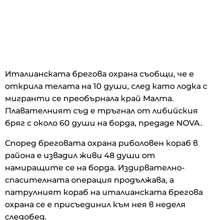
Италианската брегова охрана съобщи, че е
открила телата на 10 души, след като лодка с
мигранти се преобърнала край Малта.
Плавателният съд е тръгнал от либийския
бряг с около 60 души на борда, предаде NOVA.
Според бреговата охрана риболовен кораб в
района е извадил живи 48 души от
намиращите се на борда. Издирвателно-
спасителната операция продължава, а
патрулният кораб на италианската брегова
охрана се е присъединил към нея в неделя
следобед.