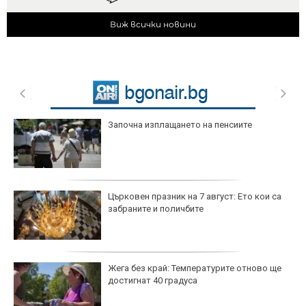
Виж всички новини
Започна изплащането на пенсиите
Църковен празник на 7 август: Ето кои са
забраните и поличбите
Жега без край: Температурите отново ще
достигнат 40 градуса