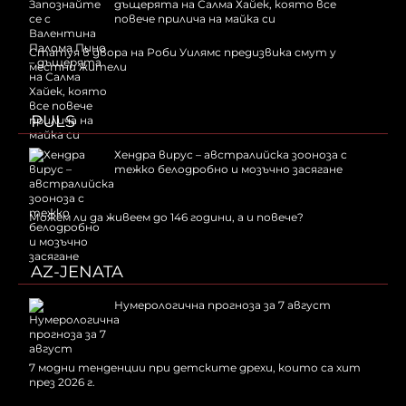
дъщерята на Салма Хайек, която все
повече прилича на майка си
Статуя в двора на Роби Уилямс предизвика смут у
местни жители
PULS
Хендра вирус – австралийска зооноза с
тежко белодробно и мозъчно засягане
Можем ли да живеем до 146 години, а и повече?
AZ-JENATA
Нумерологична прогноза за 7 август
7 модни тенденции при детските дрехи, които са хит
през 2026 г.