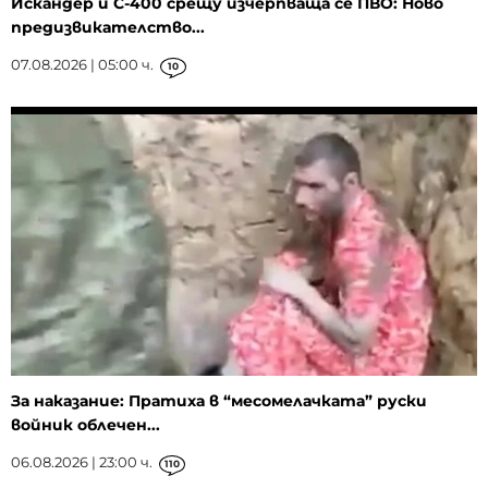
Искандер и С-400 срещу изчерпваща се ПВО: Ново
предизвикателство...
07.08.2026 | 05:00 ч.
10
За наказание: Пратиха в “месомелачката” руски
войник облечен...
06.08.2026 | 23:00 ч.
110