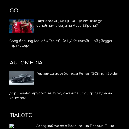
GOL
Вярвате ли, че ЦСКА ще стигне до
основната фаза на Лига Европа?
След боя над Макаби Тел Авив: ЦСКА готви нов звезден
трансфер
AUTOMEDIA
Германци доработиха Ferrari 12Cilindri Spider
Дори малко мръсотия върху джанта води до загуба на
контрол
TIALOTO
Запознайте се с Валентина Палома Пино –