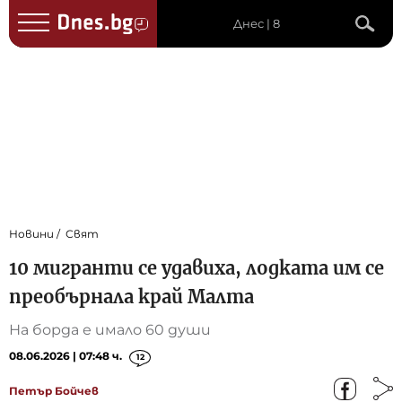
Днес | 8
Новини
Свят
10 мигранти се удавиха, лодката им се
преобърнала край Малта
На борда е имало 60 души
08.06.2026 | 07:48 ч.
12
Петър Бойчев