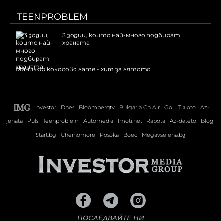
TEENPROBLEM
3 зодии, които най-много подбират
храната
Маникюр кокосово лате - хит за лятото
Investor
Dnes
Bloombergtv
Bulgaria On Air
Gol
Tialoto
Az-
jenata
Puls
Teenproblem
Automedia
Imoti.net
Rabota
Az-deteto
Blog
Start.bg
Chernomore
Posoka
Boec
Megavselena.bg
ПОСЛЕДВАЙТЕ НИ