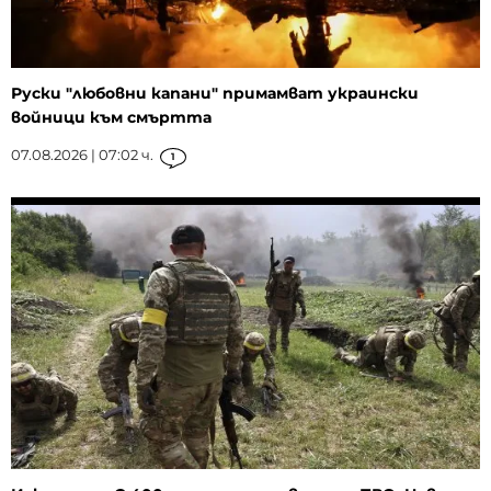
Руски "любовни капани" примамват украински
войници към смъртта
07.08.2026 | 07:02 ч.
1