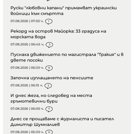
Руски "любовни капани" примамват украински
войници към смъртта
07.08.2026 | 07:02 ч.
1
Рекорд на остров Майорка: 33 градуса на
морската вода
07.08.2026 | 06:45 ч.
3
Пуснаха движението по магистрала "Тракия" и в
двете посоки
07.08.2026 | 06:30 ч.
0
Започна изплащането на пенсиите
07.08.2026 | 06:15 ч.
2
И днес жега, но следобед на места
гръмотевични бури
07.08.2026 | 06:00 ч.
7
Днес се прощаваме с журналиста и писател
Димитър Шумналиев
07.08.2026 | 05:30 ч.
0