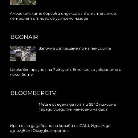
Американските борсови индекси са в отстъпление,
петролът отново се устреми нагоре
BGONAIR
Започна изплащането на пенсиите
Църковен празник на 7 август: Ето кои са забраните и
поличбите
BLOOMBERGTV
Meta е осъдена да плати $942 милиона
заради вредите, нанесени на деца
Иран иска да забрани на кораби на САЩ, Израел да
използват Ормузкия проток