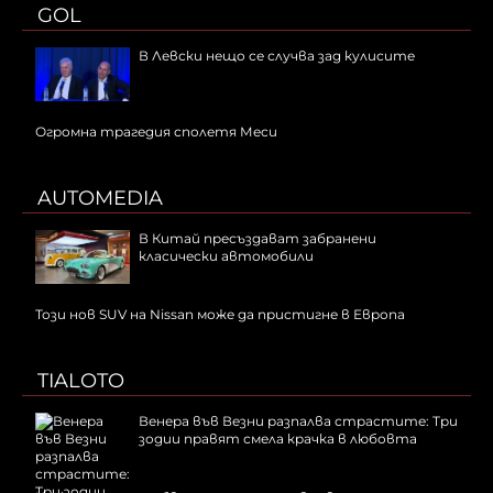
GOL
В Левски нещо се случва зад кулисите
Огромна трагедия сполетя Меси
AUTOMEDIA
В Китай пресъздават забранени
класически автомобили
Този нов SUV на Nissan може да пристигне в Европа
TIALOTO
Венера във Везни разпалва страстите: Три
зодии правят смела крачка в любовта