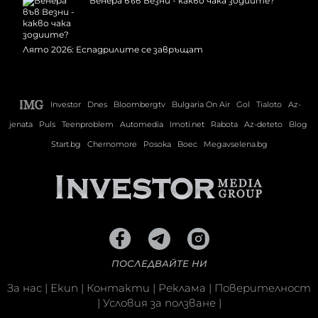
Венера във Везни - какво чака зодиите?
Лято 2026: Еспадрилите се завръщат
Investor
Dnes
Bloombergtv
Bulgaria On Air
Gol
Tialoto
Az-
jenata
Puls
Teenproblem
Automedia
Imoti.net
Rabota
Az-deteto
Blog
Start.bg
Chernomore
Posoka
Boec
Megavselena.bg
ПОСЛЕДВАЙТЕ НИ
За нас
|
Екип
|
Контакти
|
Реклама
|
Поверителност
|
Условия за ползване
|