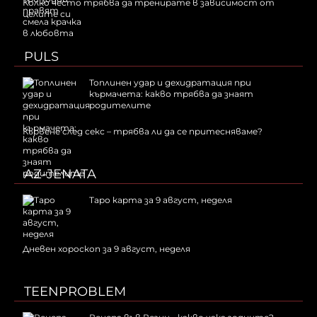
Колко често трябва да тренирате в зависимост от
целите си
PULS
Топлинен удар и дехидратация при
кърмачета: какво трябва да знаят
родителите
Кървене след секс – трябва ли да се притесняваме?
AZ-JENATA
Таро карта за 9 август, неделя
Дневен хороскоп за 9 август, неделя
TEENPROBLEM