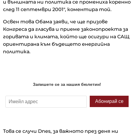
и външната ни политика се промениха коренно
след 11 септември 2001", коментира той.
Освен това Обама заяви, че ще призове
Конгреса да гласува и приеме законопроекта за
горивата и климата, който ще осигури на САЩ
ориентирана към бъдещето енергийна
политика.
Това се случи Dnes, за важното през деня ни