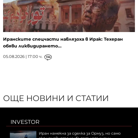
Иранските спецчасти навлязоха в Ирак: Техеран
обяви ликвидирането...
05.08.2026 | 17:00 ч.
134
ОЩЕ НОВИНИ И СТАТИИ
INVESTOR
Иран намекна за сделка за Ормуз, но само