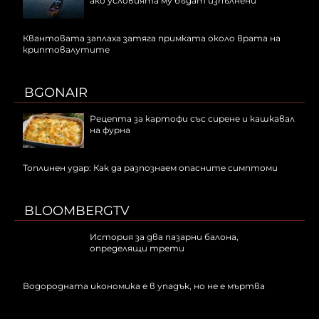
ако условията му бъдат изпълнени
Квантовата заплаха затяга примката около врата на
криптовалутите
BGONAIR
Рецепта за картофи със сирене и кашкавал
на фурна
Топлинен удар: Как да разпознаем опасните симптоми
BLOOMBERGTV
История за два пазарни балона,
определящи трети
Водородната икономика е в упадък, но не е мъртва