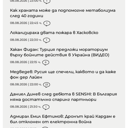
08.08.2026 | 23:00 ч.
1
Как храната може да подпомогне метаболизма
след 40 години
08.08.2026 | 22:45 ч.
1
Локализираха двата пожара в Хасковско
08.08.2026 | 22:30 ч.
1
Хакан Фидан: Турция предложи мораториум
върху бойните действия в Украйна (ВИДЕО)
08.08.2026 | 22:15 ч.
6
Медведев: Русия ще спечели, каквото и да каже
фон дер Лайен
08.08.2026 | 22:00 ч.
23
Даниел Динев след дебюта в SENSHI: В България
няма достатъчно спаринг партньори
08.08.2026 | 21:30 ч.
1
Адмирал Емил Ефтимов: Дронът край Кардам е
бил отклонен от електронна война