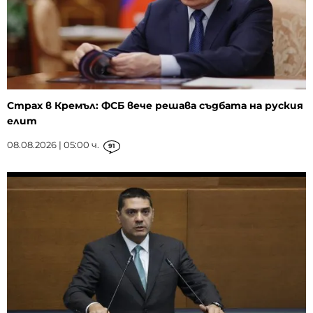
Страх в Кремъл: ФСБ вече решава съдбата на руския
елит
08.08.2026 | 05:00 ч.
91