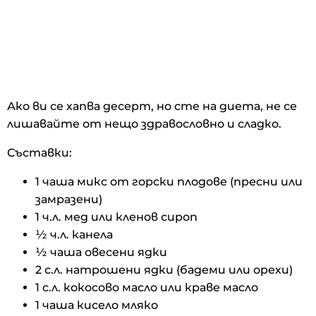
Ако ви се хапва десерт, но сте на диета, не се
лишавайте от нещо здравословно и сладко.
Съставки:
1 чаша микс от горски плодове (пресни или
замразени)
1 ч.л. мед или кленов сироп
½ ч.л. канела
½ чаша овесени ядки
2 с.л. натрошени ядки (бадеми или орехи)
1 с.л. кокосово масло или краве масло
1 чаша кисело мляко