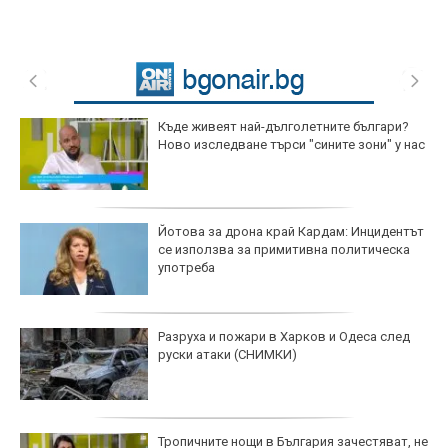
Къде живеят най-дълголетните българи?
Ново изследване търси "сините зони" у нас
Йотова за дрона край Кардам: Инцидентът
се използва за примитивна политическа
употреба
Разруха и пожари в Харков и Одеса след
руски атаки (СНИМКИ)
Тропичните нощи в България зачестяват, не