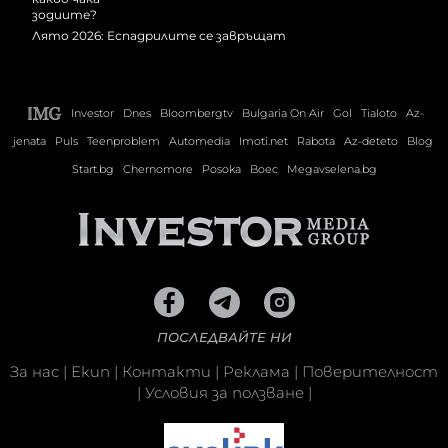
Лято 2026: Еспадрилите се завръщат
Investor
Dnes
Bloombergtv
Bulgaria On Air
Gol
Tialoto
Az-
jenata
Puls
Teenproblem
Automedia
Imoti.net
Rabota
Az-deteto
Blog
Start.bg
Chernomore
Posoka
Boec
Megavselena.bg
ПОСЛЕДВАЙТЕ НИ
За нас
|
Екип
|
Контакти
|
Реклама
|
Поверителност
|
Условия за ползване
|