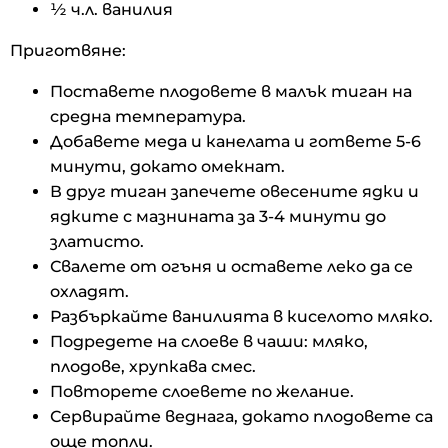
½ ч.л. ванилия
Приготвяне:
Поставете плодовете в малък тиган на
средна температура.
Добавете меда и канелата и гответе 5-6
минути, докато омекнат.
В друг тиган запечете овесените ядки и
ядките с мазнината за 3-4 минути до
златисто.
Свалете от огъня и оставете леко да се
охладят.
Разбъркайте ванилията в киселото мляко.
Подредете на слоеве в чаши: мляко,
плодове, хрупкава смес.
Повторете слоевете по желание.
Сервирайте веднага, докато плодовете са
още топли.