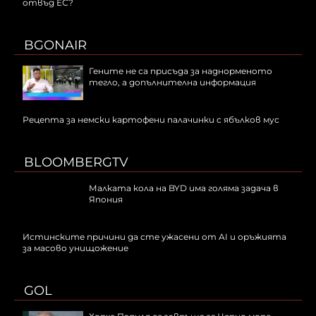
отвъд ЕС?
BGONAIR
Гените не са присъда за наднорменото
тегло, а допълнителна информация
Рецепта за немски картофени палачинки с ябълков мус
BLOOMBERGTV
Малката кола на BYD има голяма задача в
Япония
Истинските причини да сте ужасени от AI и оръжията
за масово унищожение
GOL