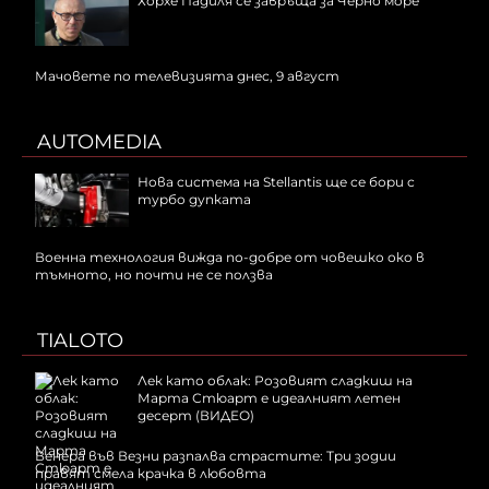
Хорхе Падиля се завръща за Черно море
Мачовете по телевизията днес, 9 август
AUTOMEDIA
Нова система на Stellantis ще се бори с
турбо дупката
Военна технология вижда по-добре от човешко око в
тъмното, но почти не се ползва
TIALOTO
Лек като облак: Розовият сладкиш на
Марта Стюарт е идеалният летен
десерт (ВИДЕО)
Венера във Везни разпалва страстите: Три зодии
правят смела крачка в любовта