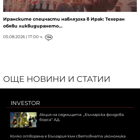
Иранските спецчасти навлязоха в Ирак: Техеран
обяви ликвидирането...
05.08.2026 | 17:00 ч.
134
ОЩЕ НОВИНИ И СТАТИИ
INVESTOR
Акция на седмицата: „Българска фондова
борса“ АД
Колко отворена е България към световната икономика