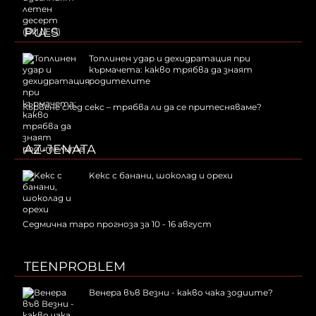
PULS
Топлинен удар и дехидратация при
кърмачета: какво трябва да знаят
родителите
Кървене след секс – трябва ли да се притесняваме?
AZ-JENATA
Kекс с банани, шоколад и орехи
Седмична таро прогноза за 10 - 16 август
TEENPROBLEM
Венера във Везни - какво чака зодиите?