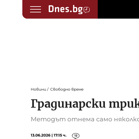
Новини
Свободно време
Градинарски трик
Методът отнема само няколко
13.06.2026 | 17:15 ч.
12