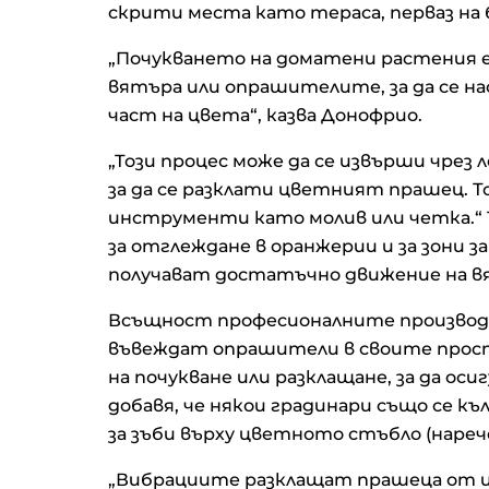
скрити места като тераса, перваз на 
„Почукването на доматени растения е
вятъра или опрашителите, за да се н
част на цвета“, казва Донофрио.
„Този процес може да се извърши чрез
за да се разклати цветният прашец. Т
инструменти като молив или четка.“ Т
за отглеждане в оранжерии и за зони з
получават достатъчно движение на в
Всъщност професионалните производ
въвеждат опрашители в своите прост
на почукване или разклащане, за да ос
добавя, че някои градинари също се к
за зъби върху цветното стъбло (нарече
„Вибрациите разклащат прашеца от цве