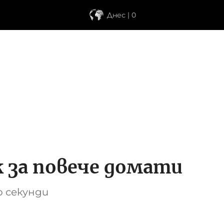
Днес | 0
 за повече домати
 секунди