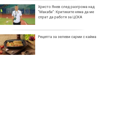
Христо Янев след разгрома над
"Макаби": Критиките няма да ме
спрат да работя за ЦСКА
Рецепта за зелеви сарми с кайма