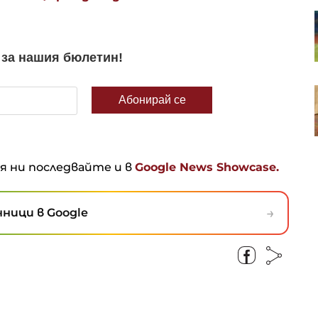
Пазарният регулатор на ЕС ще
оценява управлението на риска
в управляващите дружества
RWE се отказва от проектите си
за морски вятърни паркове в
САЩ
ня ни последвайте и в
Google News Showcase.
→
ници в Google