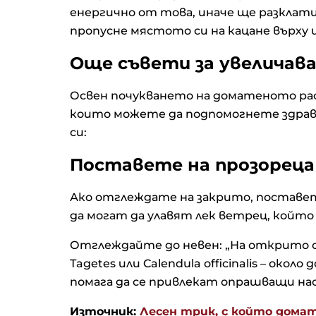
енергично от това, иначе ще разкла
пропусне мястото си на кацане върху
Още съвети за увеличав
Освен почукването на доматеното рас
които можете да подпомогнете здрав
си:
Поставете на прозореца
Ако отглеждате на закрито, поставет
да могат да улавят лек ветрец, който
Отглеждайте до невен: „На открито 
Tagetes или Calendula officinalis – око
помага да се привлекат опрашващи н
Източник:
Лесен трик, с който дома