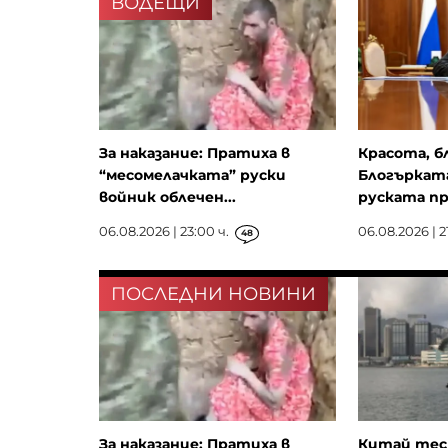
ВОДЕЩИ
За наказание: Пратиха в
Красота, б
“месомелачката” руски
Блогърката
войник облечен...
руската пр
06.08.2026 | 23:00 ч.
06.08.2026 | 21
48
ПОСЛЕДНИ НОВИНИ
За наказание: Пратиха в
Китай тест