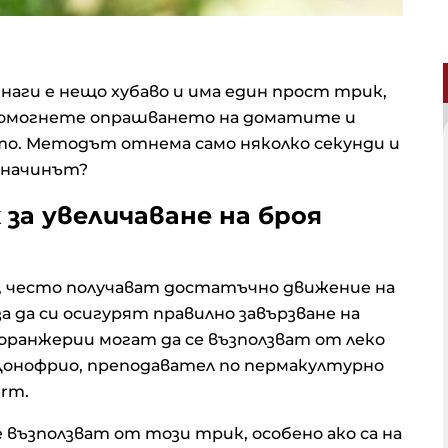
наги е нещо хубаво и има един прост трик,
помогнете опрашването на доматите и
то. Методът отнема само няколко секунди и
е начинът?
за увеличаване на броя
 често получават достатъчно движение на
 да си осигурят правилно завързване на
 оранжерии могат да се възползват от леко
 Донофрио, преподавател по пермакултурно
arm.
възползват от този трик, особено ако са на