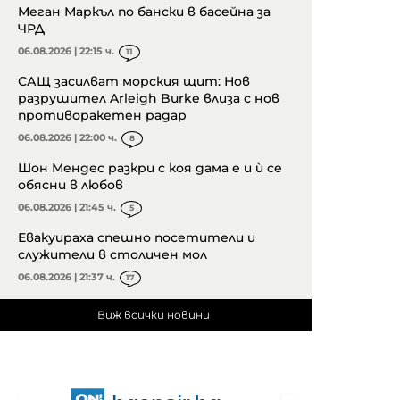
Меган Маркъл по бански в басейна за
ЧРД
06.08.2026 | 22:15 ч.
11
САЩ засилват морския щит: Нов
разрушител Arleigh Burke влиза с нов
противоракетен радар
06.08.2026 | 22:00 ч.
8
Шон Мендес разкри с коя дама е и ѝ се
обясни в любов
06.08.2026 | 21:45 ч.
5
Евакуираха спешно посетители и
служители в столичен мол
06.08.2026 | 21:37 ч.
17
Виж всички новини