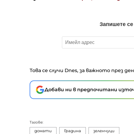
Това се случи Dnes, за важното през де
Добави ни в предпочитани източ
Тагове:
домати
Градина
зеленчуци