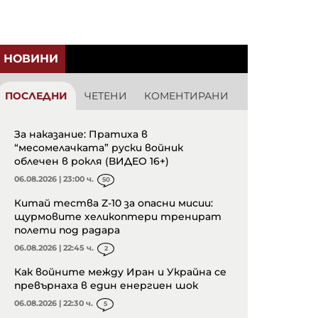
НОВИНИ
ПОСЛЕДНИ
ЧЕТЕНИ
КОМЕНТИРАНИ
За наказание: Пратиха в
“месомелачката” руски войник
облечен в рокля (ВИДЕО 16+)
06.08.2026 | 23:00 ч.
50
Китай тества Z-10 за опасни мисии:
щурмовите хеликоптери тренират
полети под радара
06.08.2026 | 22:45 ч.
2
Как войните между Иран и Украйна се
превърнаха в един енергиен шок
06.08.2026 | 22:30 ч.
5