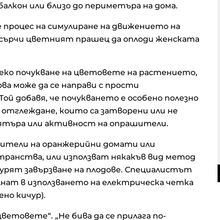
балкон или близо до периметъра на дома.
 процес на симулиране на движението на
асърчи цветният прашец да оплоди женската
 леко почукване на цветовете на растението,
ова може да се направи с прости
ой добавя, че почукването е особено полезно
а отглеждане, които са затворени или не
ятъра или активност на опрашители.
ители на оранжерийни домати или
ранства, или използват някакъв вид метод
игурят завързване на плодове. Специалистът
ълнат в използването на електрическа четка
но кичур).
товете“. „Не бива да се прилага по-