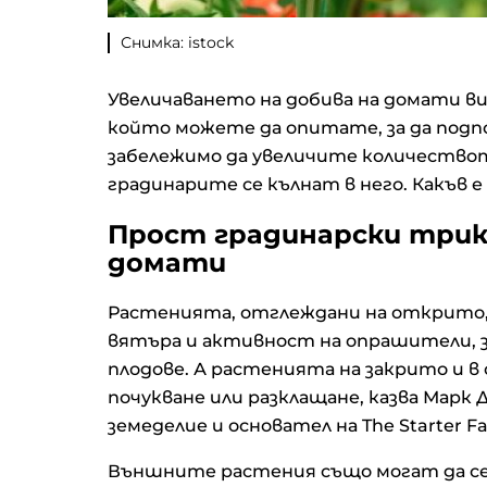
Снимка: istock
Увеличаването на добива на домати ви
който можете да опитате, за да под
забележимо да увеличите количество
градинарите се кълнат в него. Какъв 
Прост градинарски трик 
домати
Растенията, отглеждани на открито,
вятъра и активност на опрашители, за
плодове. А растенията на закрито и в
почукване или разклащане, казва Марк
земеделие и основател на The Starter F
Външните растения също могат да се 