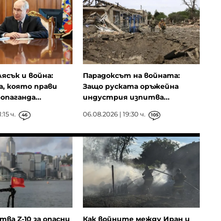
лясък и война:
Парадоксът на войната:
, която прави
Защо руската оръжейна
опаганда...
индустрия изпитва...
:15 ч.
06.08.2026 | 19:30 ч.
46
105
ва Z-10 за опасни
Как войните между Иран и