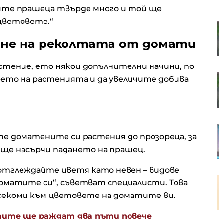
тите прашеца твърде много и той ще
 цветовете.“
Кадър на деня за 6 август
ане на реколтата от домати
тение, ето някои допълнителни начини, по
Американските борсови индекси
ето на растенията и да увеличите добива
са в отстъпление, петролът
отново се устреми нагоре
OTP Group отчете силни
е доматените си растения до прозореца, за
финансови резултати през
първото полугодие
 ще насърчи падането на прашец.
отглеждайте цветя като невен – видове
В Европа работят над 10 хил.
ло доматите си“, съветват специалисти. Това
пивоварни, в България те са 42
асекоми към цветовете на доматите ви.
тите ще раждат два пъти повече