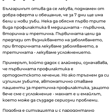
Българинът отива да се лекува, подмамен от
добра оферта и обещание, че за 7 дни ще има
бели и нови зъби. Нека да обясня първо трите
вида профилактика в медицината – първична,
вторична и третична. Първичната цели да
предпази от възникването на заболяването,
при вторичната лекуваме заболяването, а
третичната - лекуваме усложнението.
Примерът, който дадох с алайнери, означавава,
че първичната профилактика е
ортодонтското лечение. Но ако тръгнем да си
изпилим зъбите, автоматично ставаме
пациенти за третична профилактика, защото
вече сме с усложнение - махнат е и емайлът,
което може да създаде сериозни проблеми.
Подобна е ситуацията и с пародонтално