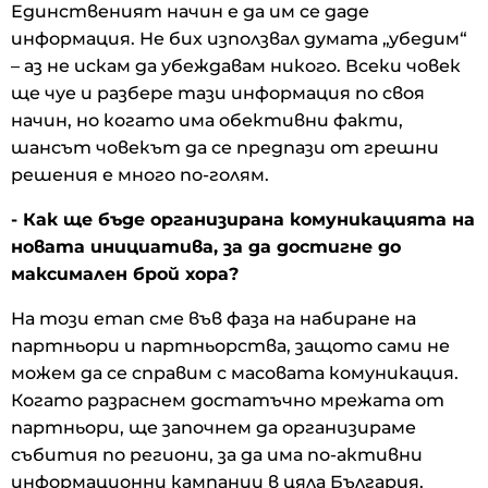
Единственият начин е да им се даде
информация. Не бих използвал думата „убедим“
– аз не искам да убеждавам никого. Всеки човек
ще чуе и разбере тази информация по своя
начин, но когато има обективни факти,
шансът човекът да се предпази от грешни
решения е много по-голям.
- Как ще бъде организирана комуникацията на
новата инициатива, за да достигне до
максимален брой хора?
На този етап сме във фаза на набиране на
партньори и партньорства, защото сами не
можем да се справим с масовата комуникация.
Когато разраснем достатъчно мрежата от
партньори, ще започнем да организираме
събития по региони, за да има по-активни
информационни кампании в цяла България.