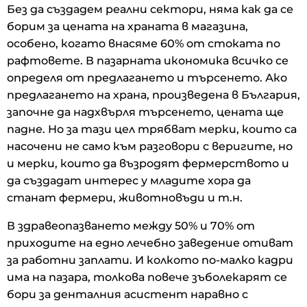
Без да създадем реални сектори, няма как да се
борим за цената на храната в магазина,
особено, когато внасяме 60% от стоката по
рафтовете. В пазарната икономика всичко се
определя от предлагането и търсенето. Ако
предлагането на храна, произведена в България,
започне да надхвърля търсенето, цената ще
падне. Но за тази цел трябват мерки, които са
насочени не само към разговори с веригите, но
и мерки, които да възродят фермерството и
да създадат интерес у младите хора да
станат фермери, животновъди и т.н.
В здравеопазването между 50% и 70% от
приходите на едно лечебно заведение отиват
за работни заплати. И колкото по-малко кадри
има на пазара, толкова повече зъболекарят се
бори за денталния асистент наравно с