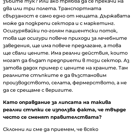
зъбите тук? Или ако трябва да се прекачи на
два или три полета. Транспортната
свързаност е само едно от нещата. Държавата
може да подкрепи сектора и с маркетинг.
Осигурявайки по-голям пациентски поток,
това ще осигури повече приходи за лечебните
заведения, ще има повече предлагане, а това
ще свали цените. Има реални действия, които
могат да бъдат предприети в този сектор. Аз
затова дадох пример с цените на храните. Там
реалните стъпките е да възстановим
производството, селата, фермерството, а не
да се срещаме с веригите.
Като оправдание за липсата на такива
реални стъпки се използва факта, че твърде
често се сменят правителствата?
Склонни ли сме да приемем, че всяко