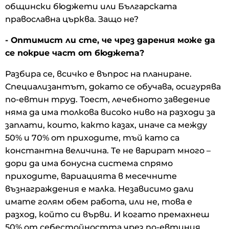
общински бюджети или Българската
православна църква. Защо не?
- Оптимист ли сте, че чрез дарения може да
се покрие част от бюджета?
Разбира се, всичко е въпрос на планиране.
Специализантът, докато се обучава, осигурява
по-евтин труд. Тоест, лечебното заведение
няма да има толкова високо ниво на разходи за
заплати, които, както казах, иначе са между
50% и 70% от приходите, тъй като са
константна величина. Те не варират много –
дори да има бонусна система спрямо
приходите, вариацията в месечните
възнаграждения е малка. Независимо дали
имате голям обем работа, или не, това е
разход, който си върви. И когато премахнеш
50% от себестойността чрез по-евтиния