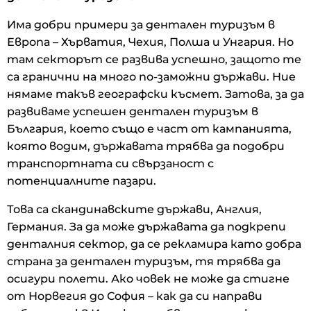
Има добри примери за дентален туризъм в
Европа – Хърватия, Чехия, Полша и Унгария. Но
там секторът се развива успешно, защото те
са гранични на много по-заможни държави. Ние
нямаме такъв географски късмет. Затова, за да
развиваме успешен дентален туризъм в
България, което също е част от кампанията,
която водим, държавата трябва да подобри
транспортната си свързаност с
потенциалните пазари.
Това са скандинавските държави, Англия,
Германия. За да може държавата да подкрепи
денталния сектор, да се рекламира като добра
страна за дентален туризъм, тя трябва да
осигури полети. Ако човек не може да стигне
от Норвегия до София – как да си направи