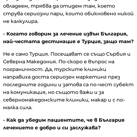
овладеем, трябва да отидем там, което
струва сериозни пари, които обикновено никой
не калкулира.
- Когато говорим за лечение извън България,
най-честата дестинация е Турция, защо там?
Не е само Турция. Посещават се също Сърбия и
Северна Македония. По-скоро е въпрос на
пограничност. Да, турските клиники
направиха доста сериозен маркетинг през
последните години и затова са по-чест субект
на комуникация, но същото важи и за
северномакедонските клиники, макар и с по-
малка сила.
- Как да убедим пациентите, че в България
лечението е добро и си заслужава?