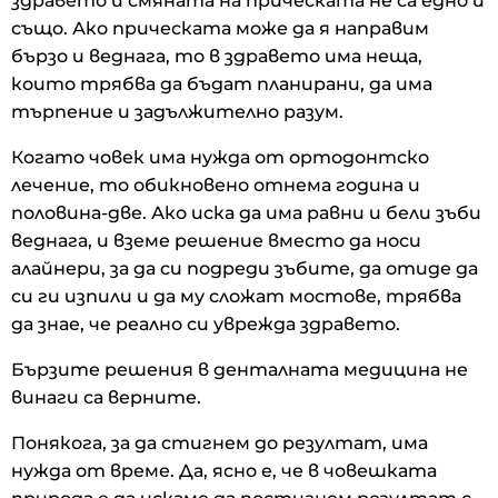
здравето и смяната на прическата не са едно и
също. Ако прическата може да я направим
бързо и веднага, то в здравето има неща,
които трябва да бъдат планирани, да има
търпение и задължително разум.
Когато човек има нужда от ортодонтско
лечение, то обикновено отнема година и
половина-две. Ако иска да има равни и бели зъби
веднага, и вземе решение вместо да носи
алайнери, за да си подреди зъбите, да отиде да
си ги изпили и да му сложат мостове, трябва
да знае, че реално си уврежда здравето.
Бързите решения в денталната медицина не
винаги са верните.
Понякога, за да стигнем до резултат, има
нужда от време. Да, ясно е, че в човешката