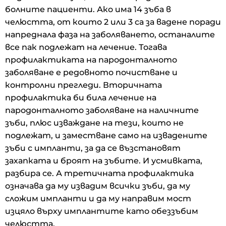
болните пациенти. Ако има 14 зъба в
челюстта, от които 2 или 3 са за вадене поради
напреднала фаза на заболяването, останалите
все пак подлежат на лечение. Тогава
профилактиката на пародонталното
заболяване е редовното почистване и
контролни прегледи. Вторичната
профилактика би била лечение на
пародонталното заболяване на наличните
зъби, плюс изваждане на тези, които не
подлежат, и заместване само на извадените
зъби с импланти, за да се възстановят
захапката и броят на зъбите. И усмивката,
разбира се. А третичната профилактика
означава да му извадим всички зъби, да му
сложим импланти и да му направим мост
изцяло върху имплантите като обеззъбим
челюстта.