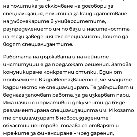
на политика за сключване на договори за
специализация, политика за кандидатстване
на зъболекарите в университетите,
разпределението им по бази и наситеността
на тези заведения със специалисти, които да
водят специализантите.
Работата на държавата и на нейните
институции е да предложат решения. Затова
комуникираме конкретни стъпки. Един от
проблемите в здравеопазването е, че младите
кадри често не специализират. Те завършват и
веднага започват работа, за да изкарват пари.
Има начин с нормативни документи да бъде
регламентирана специализацията им. И когато
те специализират в новосъздадените
областни центрове, тогава се отварят и
мрежите за финансиране – чрез дарения,