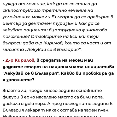
нужда от лечение, как да не се стига до
скъпоструващо третично лечение на
усложнения, може ли България да се превърне в
център за дентален туризъм и как да се
лекуват пациенти в затруднено финансово
положение? Отговорите на всички тези
въпроси дава д-р Кирилов, които са част и от
мисията „Лекувай се в България“.
-
Д-р Кирилов
, в средата на месец май
дадохте старт на националната инициатива
"Лекувай се в България". Какво ви провокира да
я започнете?
Знаете ли, преди много години основните
фигури в едно населено място са били попа,
даскала и доктора. А през последните години в
България лекарят някак остава на заден план.
Новините, които излизат от медиите са