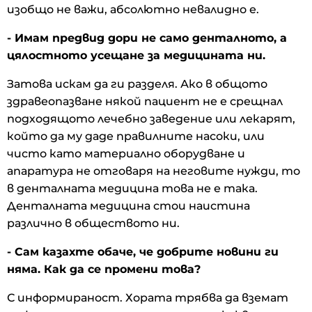
изобщо не важи, абсолютно невалидно е.
- Имам предвид дори не само денталното, а
цялостното усещане за медицината ни.
Затова искам да ги разделя. Ако в общото
здравеопазване някой пациент не е срещнал
подходящото лечебно заведение или лекарят,
който да му даде правилните насоки, или
чисто като материално оборудване и
апаратура не отговаря на неговите нужди, то
в денталната медицина това не е така.
Денталната медицина стои наистина
различно в обществото ни.
- Сам казахте обаче, че добрите новини ги
няма. Как да се промени това?
С информираност. Хората трябва да вземат