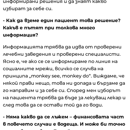
информирани решения и да знаят какво
избират за себе си.
- Как да вземе един пациент това решение?
Какъв е пътят при толкова много
информация?
Информацията трябва да идва от проверени
лечебни заведения и проверени специалисти.
Ясно е, че ако се се информираме по линия на
социалните мрежи, всичко се случва на
принципа „monkey see, monkey do“. Виждаме, че
някой прави нещо, това ни допада и бързаме да
го направим и за себе си. Според мен изборът
на пациента трябва да бъде за лекуващ лекар и
след това да се остави той да го води.
- Няма какво да се лъжем – финансовата част
в повечето случаи е водеща. И може би точно