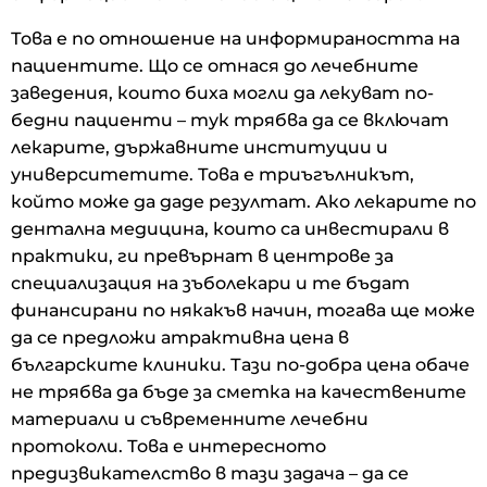
Това е по отношение на информираността на
пациентите. Що се отнася до лечебните
заведения, които биха могли да лекуват по-
бедни пациенти – тук трябва да се включат
лекарите, държавните институции и
университетите. Това е триъгълникът,
който може да даде резултат. Ако лекарите по
дентална медицина, които са инвестирали в
практики, ги превърнат в центрове за
специализация на зъболекари и те бъдат
финансирани по някакъв начин, тогава ще може
да се предложи атрактивна цена в
българските клиники. Тази по-добра цена обаче
не трябва да бъде за сметка на качествените
материали и съвременните лечебни
протоколи. Това е интересното
предизвикателство в тази задача – да се