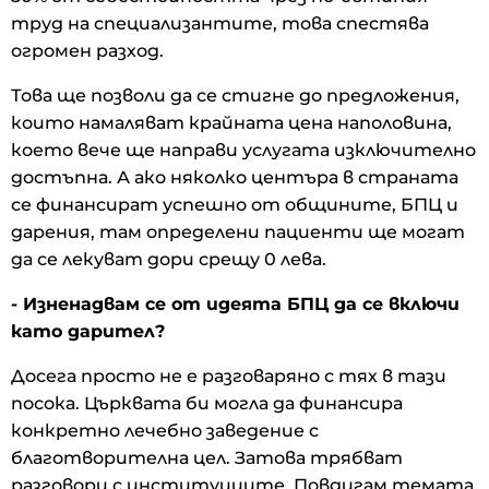
труд на специализантите, това спестява
огромен разход.
Това ще позволи да се стигне до предложения,
които намаляват крайната цена наполовина,
което вече ще направи услугата изключително
достъпна. А ако няколко центъра в страната
се финансират успешно от общините, БПЦ и
дарения, там определени пациенти ще могат
да се лекуват дори срещу 0 лева.
- Изненадвам се от идеята БПЦ да се включи
като дарител?
Досега просто не е разговаряно с тях в тази
посока. Църквата би могла да финансира
конкретно лечебно заведение с
благотворителна цел. Затова трябват
разговори с институциите. Повдигам темата,