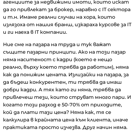
агенциите за недвижими имоти, които искат
да го привлекат за брокер, наравно с IT сектора
и т.н. Имаме реални случаи на хора, които
излязоха от нашия бранш, изкараха курсове за IT
и ги наеха в IT компании.
Ние сме на пазара на труда и тук важат
същите пазарни принципи. Ако на този пазар
няма наситеност с кадри (което е нещо
реално, върху което трябва да работим), няма
как да понижим цената. Излизайки на пазара, за
да бъдеш конкурентен, ти трябва да имаш
добри кадри. А тях като ги няма, трябва да
привлечеш тези, които струват много пари. И
когато този разход е 50-70% от приходите,
кой да плати тази цена? Няма как, тя се
калкулира в крайната цена към клиента, иначе
практиката просто изчезва. Друг начин няма.