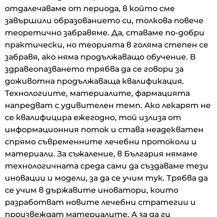
отдалечаваме от периода, в който сме
завършили образованието си, толкова повече
теоретично забравяме. Да, ставаме по-добри
практически, но теорията в голяма степен се
забравя, ако няма продължаващо обучение. В
здравеопазването трябва да се говори за
доживотна продължаваща квалификация.
Технологиите, материалите, фармацията
напредват с удивителен темп. Ако лекарят не
се квалифицира ежегодно, той излиза от
информационния поток и става неадекватен
спрямо съвременните лечебни протоколи и
материали. За съжаление, в България нямаме
технологичната среда сами да създаваме тези
иновации и модели, за да се учим тук. Трябва да
се учим в държавите иноватори, които
разработват новите лечебни стратегии и
произвеждат материалите. А за да ги