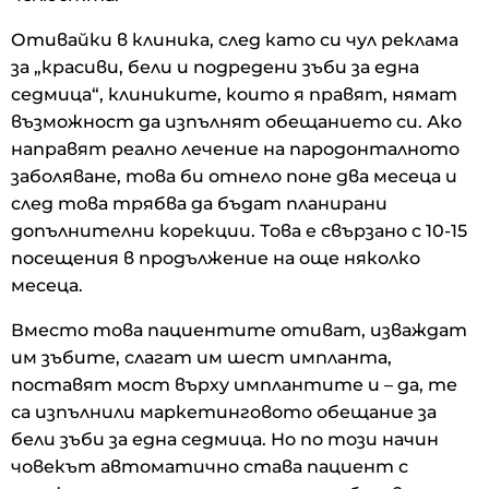
Отивайки в клиника, след като си чул реклама
за „красиви, бели и подредени зъби за една
седмица“, клиниките, които я правят, нямат
възможност да изпълнят обещанието си. Ако
направят реално лечение на пародонталното
заболяване, това би отнело поне два месеца и
след това трябва да бъдат планирани
допълнителни корекции. Това е свързано с 10-15
посещения в продължение на още няколко
месеца.
Вместо това пациентите отиват, изваждат
им зъбите, слагат им шест импланта,
поставят мост върху имплантите и – да, те
са изпълнили маркетинговото обещание за
бели зъби за една седмица. Но по този начин
човекът автоматично става пациент с