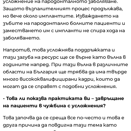
усложнение на пародонталното заболяване.
Защото възпалителният процес продължава,
но вече около имплантите. Изваждането на
зъбите на пародонтално болните пациенти и
заместването им с импланти не спира хода на
заболяването.
Напротив, това усложнява поддръжката и
тази загуба на ресурс ще се върне като вълна в
годините напред. При тази вълна в различните
области на България ще трябва да има твърде
много висококвалифицирани кадри, които да
могат да се справят с подобни усложнения.
- Това ли показва практиката ви – завръщане
на пациенти в чужбина с усложнения?
Това започва да се среща все по-често и това е
друга причина да повдигна тази тема като