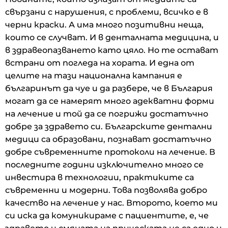
свързани с нарушения, с проблеми, всичко е в
черни краски. А има много позитивни неща,
които се случват. И в денталната медицина, и
в здравеопазването като цяло. Но те остават
встрани от погледа на хората. И една от
целите на тази национална кампания е
българинът да чуе и да разбере, че в България
могат да се намерят много адекватни форми
на лечение и той да се погрижи достатъчно
добре за здравето си. Българските дентални
медици са образовани, познават достатъчно
добре съвременните протоколи на лечение. В
последните години изключително много се
инвестира в технологии, практиките са
съвременни и модерни. Това позволява добро
качество на лечение у нас. Второто, което ми
си иска да комуникираме с пациентите, е, че