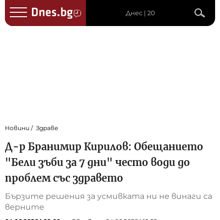
Днес | 20
Новини
Здраве
Д-р Бранимир Кирилов: Обещанието
"Бели зъби за 7 дни" често води до
проблем със здравето
Бързите решения за усмивката ни не винаги са
верните