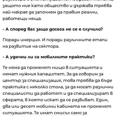
защото ние като общество и държава трябва
най-накрая да започнем да правим реални,
работещи неща.
- А според вас защо досега не се е случило?
Поради инерция. И поради различните етапи
на развитие на сектора.
- А удачни ли са мобилните практики?
Те няма да променят нищо в ситуацията и
нямат нужния капацитет. За да говорим за
център за специализация, това трябва да бъде
практика с няколко стола, за да могат различни
специалисти да работят и да специализират в
сферата, в която искат да се развиват. Един,
два или десет мобилни кабинета не променят
ситуацията. Те имат смисъл само за