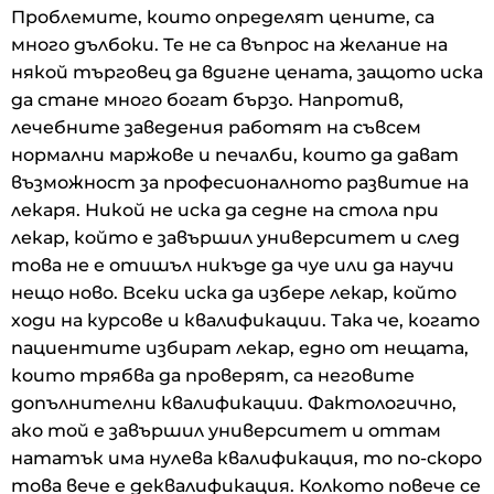
Проблемите, които определят цените, са
много дълбоки. Те не са въпрос на желание на
някой търговец да вдигне цената, защото иска
да стане много богат бързо. Напротив,
лечебните заведения работят на съвсем
нормални маржове и печалби, които да дават
възможност за професионалното развитие на
лекаря. Никой не иска да седне на стола при
лекар, който е завършил университет и след
това не е отишъл никъде да чуе или да научи
нещо ново. Всеки иска да избере лекар, който
ходи на курсове и квалификации. Така че, когато
пациентите избират лекар, едно от нещата,
които трябва да проверят, са неговите
допълнителни квалификации. Фактологично,
ако той е завършил университет и оттам
нататък има нулева квалификация, то по-скоро
това вече е деквалификация. Колкото повече се