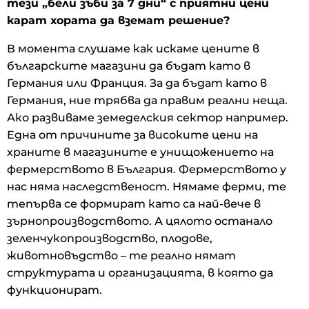
тези „бели зъби за 7 дни“ с приятни цени
карат хората да вземат решение?
В момента слушаме как искаме цените в
българските магазини да бъдат като в
Германия или Франция. За да бъдат като в
Германия, ние трябва да правим реални неща.
Ако развиваме земеделския сектор например.
Една от причините за високите цени на
храните в магазините е унищожението на
фермерството в България. Фермерството у
нас няма наследственост. Нямаме ферми, те
тепърва се формират като са най-вече в
зърнопроизводството. А цялото останало
зеленчукопроизводство, плодове,
животновъдство – те реално нямат
структурата и организацията, в която да
функционират.