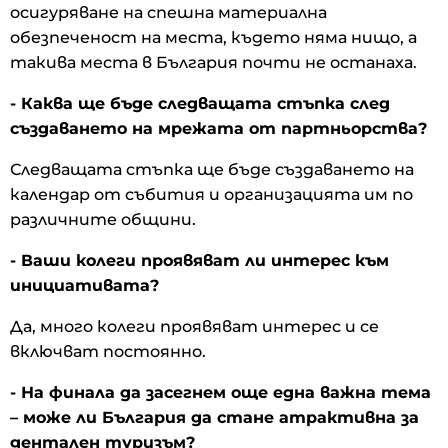
осигуряване на спешна материална
обезпеченост на места, където няма нищо, а
такива места в България почти не останаха.
- Каква ще бъде следващата стъпка след
създаването на мрежата от партньорства?
Следващата стъпка ще бъде създаването на
календар от събития и организацията им по
различните общини.
- Ваши колеги проявяват ли интерес към
инициативата?
Да, много колеги проявяват интерес и се
включват постоянно.
- На финала да засегнем още една важна тема
– може ли България да стане атрактивна за
дентален туризъм?