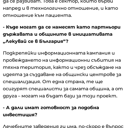
да се развиват. Това е сектор, който върви
напред и в технологично отношение, и като
отношение към пациента.
- Къде могат да се намесят като партньори
държавата и общините в инициативата
„Лекувай се в България“?
Подкрепяйки информационната кампания и
провеждането на информационни събития на
тяхна територия, както и чрез обсъждане на
идеята за създаване на общински центрове за
специализация. От една страна, те ще
осигурят специалисти за самата община, а от
друга – могат на бъдат бази за този проект.
- А дали имат готовност за подобна
инвестиция?
Лечебните заведения ги има, по-скоро е въпрос