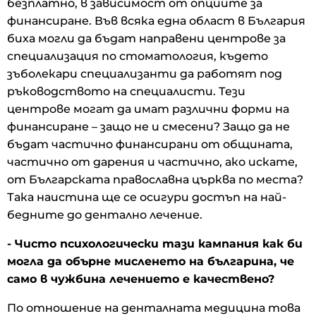
безплатно, в зависимост от опциите за
финансиране. Във всяка една област в България
биха могли да бъдат направени центрове за
специализация по стоматология, където
зъболекари специализанти да работят под
ръководството на специалисти. Тези
центрове могат да имат различни форми на
финансиране – защо не и смесени? Защо да не
бъдат частично финансирани от общината,
частично от дарения и частично, ако искате,
от Българската православна църква по места?
Така наистина ще се осигури достъп на най-
бедните до дентално лечение.
- Чисто психологически тази кампания как би
могла да обърне мисленето на българина, че
само в чужбина лечението е качествено?
По отношение на денталната медицина това