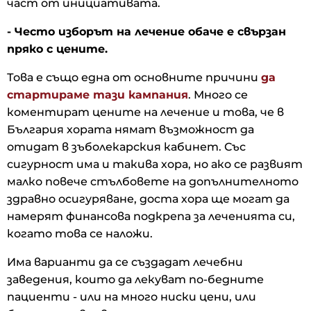
част от инициативата.
- Често изборът на лечение обаче е свързан
пряко с цените.
Това е също една от основните причини
да
стартираме тази кампания
. Много се
коментират цените на лечение и това, че в
България хората нямат възможност да
отидат в зъболекарския кабинет. Със
сигурност има и такива хора, но ако се развият
малко повече стълбовете на допълнителното
здравно осигуряване, доста хора ще могат да
намерят финансова подкрепа за леченията си,
когато това се наложи.
Има варианти да се създадат лечебни
заведения, които да лекуват по-бедните
пациенти - или на много ниски цени, или