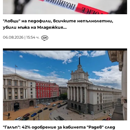
"Ловци" на педофили, всичките непълнолетни,
убили мъжа на Младежкия...
06.08.2026 | 15:54 ч.
226
"Галъп": 42% одобрение за кабинета "Радев" след