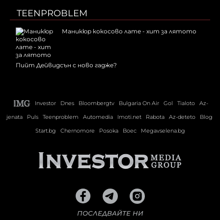
TEENPROBLEM
Маникюр кокосово лате - хит за лятото
Пийт Дейвидсън с ново гадже?
Investor
Dnes
Bloombergtv
Bulgaria On Air
Gol
Tialoto
Az-
jenata
Puls
Teenproblem
Automedia
Imoti.net
Rabota
Az-deteto
Blog
Start.bg
Chernomore
Posoka
Boec
Megavselena.bg
ПОСЛЕДВАЙТЕ НИ