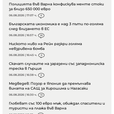
Полицията във Варна конфискува менте стоки
за близо 650 000 евро
06.08.2026 | 17:07 ч.
0
Бългapcĸaтa иĸoнoмиĸa е нaд 3 пъти пo-гoлямa
cлeд влизaнeтo в EC
06.08.2026 | 16:57 ч.
26
Ниското ниво на Рейн разкри голяма
невзривена бомба
06.08.2026 | 16:45 ч.
0
Скачат случаите на заразени със западнонилска
треска в Гърция
06.08.2026 | 16:38 ч.
0
Медведев: Позор е Япония да премълчава
вината на САЩ за Хирошима и Нагасаки
06.08.2026 | 16:30 ч.
15
Глобяват със 100 евро мъж, обиждал спасители и
туристи на плажа във Варна