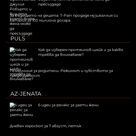
пресъздаде
За бъдещето на децата: T-Pain продаде музикалния си
каталог за 100 милиона долара
PULS
Как да изберем протеинов шейк и за какво
трябва да внимаваме?
Психология за родители: Режимът и чувството за
предвидимост
AZ-JENATA
6 идеи за релакс за заети жени
Дневен хороскоп за 7 август, петък