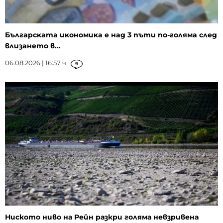
Бългapcĸaтa иĸoнoмиĸa е нaд 3 пъти пo-гoлямa cлeд
влизaнeтo в...
06.08.2026 | 16:57 ч.
9
Ниското ниво на Рейн разкри голяма невзривена