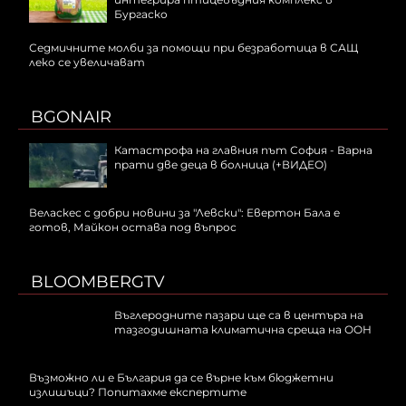
Бургаско
Седмичните молби за помощи при безработица в САЩ
леко се увеличават
BGONAIR
Катастрофа на главния път София - Варна
прати две деца в болница (+ВИДЕО)
Веласкес с добри новини за "Левски": Евертон Бала е
готов, Майкон остава под въпрос
BLOOMBERGTV
Въглеродните пазари ще са в центъра на
тазгодишната климатична среща на ООН
Възможно ли е България да се върне към бюджетни
излишъци? Попитахме експертите