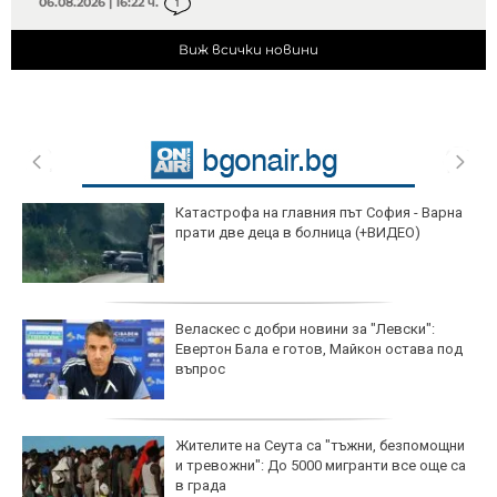
06.08.2026 | 16:22 ч.
1
Виж всички новини
Катастрофа на главния път София - Варна
прати две деца в болница (+ВИДЕО)
Веласкес с добри новини за "Левски":
Евертон Бала е готов, Майкон остава под
въпрос
Жителите на Сеута са "тъжни, безпомощни
и тревожни": До 5000 мигранти все още са
в града