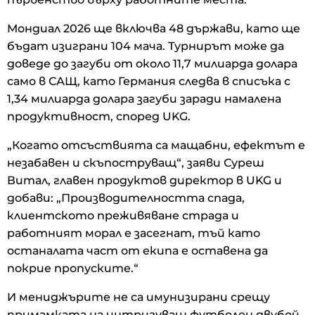
Мондиал 2026 ще включва 48 държави, като ще
бъдат изиграни 104 мача. Турнирът може да
доведе до загуби от около 11,7 милиарда долара
само в САЩ, като Германия следва в списъка с
1,34 милиарда долара загуби заради намалена
продуктивност, според UKG.
„Когато отсъствията са мащабни, ефектът е
незабавен и скъпоструващ“, заяви Суреш
Витал, главен продуктов директор в UKG и
добави: „Производителността спада,
клиентското преживяване страда и
работният морал е засегнат, тъй като
останалата част от екипа е оставена да
покрие пропуските.“
И мениджърите не са имунизирани срещу
примамката на интригуващ футболен двубой.