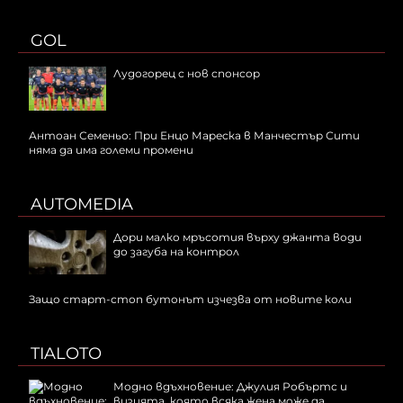
GOL
Лудогорец с нов спонсор
Антоан Семеньо: При Енцо Мареска в Манчестър Сити
няма да има големи промени
AUTOMEDIA
Дори малко мръсотия върху джанта води
до загуба на контрол
Защо старт-стоп бутонът изчезва от новите коли
TIALOTO
Модно вдъхновение: Джулия Робъртс и
визията, която всяка жена може да