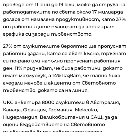
проведе от 11 юни до 19 юли, може да струва на
работодателите по света около 17 милиарда
долара от намалена продуктивност, като 37%
от работниците планират да коригират
графика си заради първенството.
27% от служителите вероятно ще пропуснат
работни задачи, като се явят късно, тръгнат
си по-рано или напълно пропуснат работния
ден, 11% признават, че биха работили, докато
имат махмурлук, а 14% казват, че тайно биха
гледали мачове и акценти от Световното
първенство, докато са на линия.
UKG анкетира 8000 служители в Австралия,
Канада, Франция, Германия, Мексико,
Нидерландия, Великобритания и САЩ, за да
оцени въздействието на Световното
първенство върху работните места.