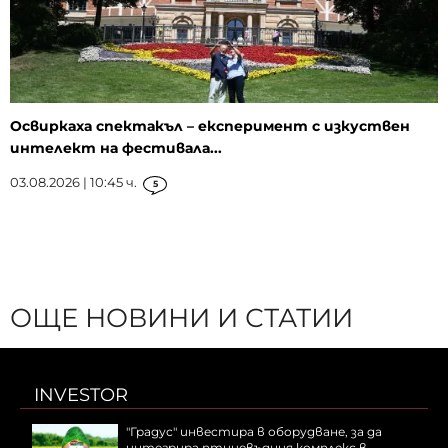
Освиркаха спектакъл – експеримент с изкуствен
интелект на фестивала...
03.08.2026 | 10:45 ч.
5
ОЩЕ НОВИНИ И СТАТИИ
INVESTOR
"Градус" инвестира в оборудване, за да
интегрира птицевъдния комплекс в