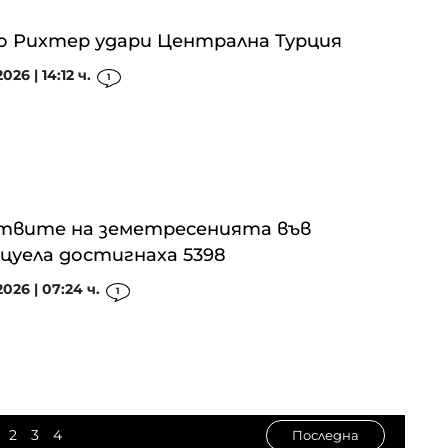
по Рихтер удари Централна Турция
026 | 14:12 ч.
1
твите на земетресенията във
цуела достигнаха 5398
2026 | 07:24 ч.
1
2
3
4
Последна