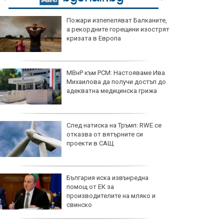
Пожари изпепеляват Балканите,
а рекордните горещини изострят
кризата в Европа
МВнР към РСМ: Настояваме Ива
Михаилова да получи достъп до
адекватна медицинска грижа
След натиска на Тръмп: RWE се
отказва от вятърните си
проекти в САЩ
България иска извънредна
помощ от ЕК за
производителите на мляко и
свинско