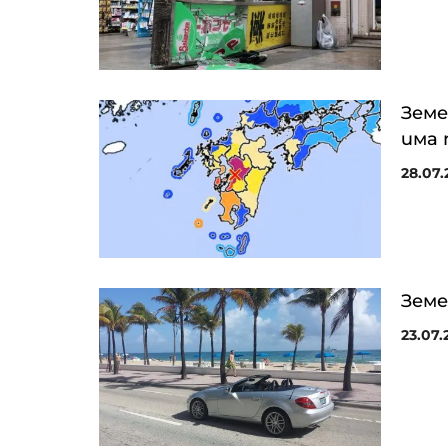
Земе
има 
28.07.2
Земе
23.07.2