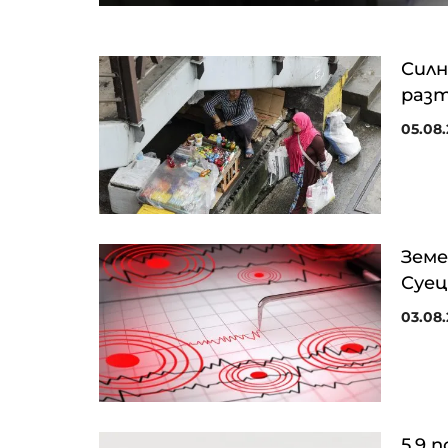
Силн
раз
05.08.
Земе
Суец
03.08.
5,9 