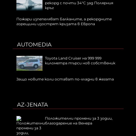
рекорд с почти 34°C зад Полярния
кръг
Пожари изпепеляват Балканите, а рекордните
горещини изострят кризата в Европа
AUTOMEDIA
Toyota Land Cruiser на 999 999
километра търси нов собственик
Защо новите коли остават по-хладни в жегата
AZ-JENATA
Положителни промени за 3 зодии,
благодарение на Венера