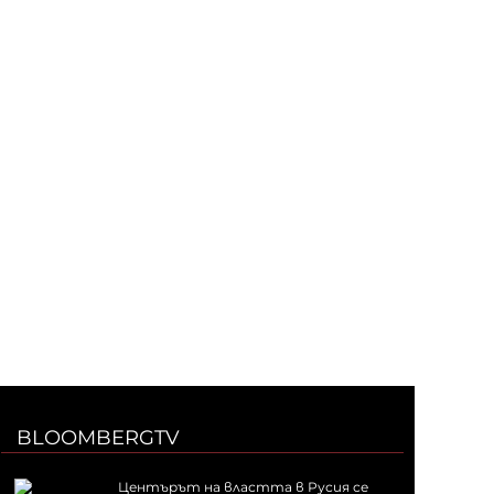
BLOOMBERGTV
Центърът на властта в Русия се