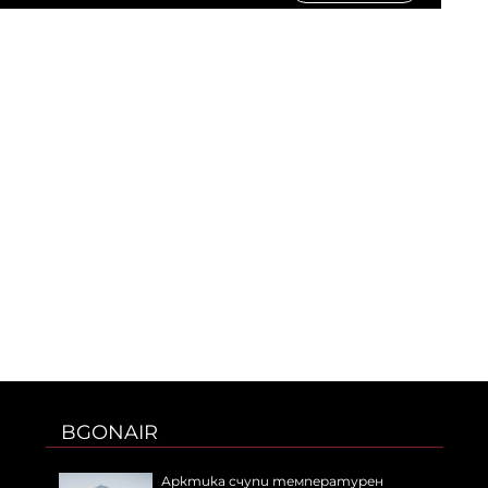
BGONAIR
Арктика счупи температурен