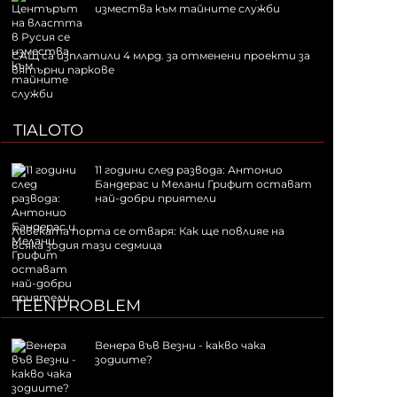
измества към тайните служби
САЩ са изплатили 4 млрд. за отменени проекти за
вятърни паркове
TIALOTO
11 години след развода: Антонио
Бандерас и Мелани Грифит остават
най-добри приятели
Лъвската порта се отваря: Как ще повлияе на
всяка зодия тази седмица
TEENPROBLEM
Венера във Везни - какво чака
зодиите?