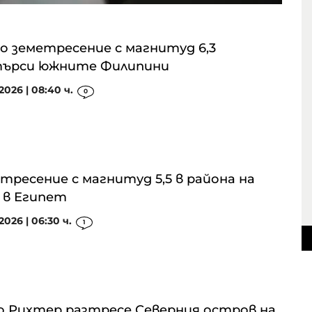
о земетресение с магнитуд 6,3
търси южните Филипини
2026 | 08:40 ч.
0
тресение с магнитуд 5,5 в района на
 в Египет
2026 | 06:30 ч.
1
по Рихтер разтресе Северния остров на