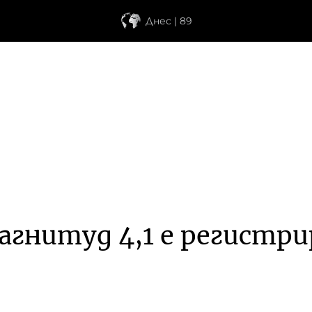
Днес | 89
гнитуд 4,1 е регистри