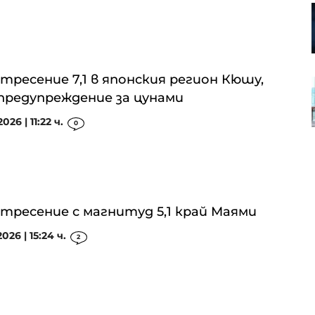
Volkswagen ще преразгледа
стратегията си за САЩ
тресение 7,1 в японския регион Кюшу,
Подписан е петгодишен договор
предупреждение за цунами
за сметосъбиране за „Слатина“,
„Изгрев“ и „Подуяне“
026 | 11:22 ч.
0
тресение с магнитуд 5,1 край Маями
026 | 15:24 ч.
2