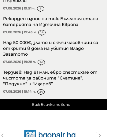
Първомай
07.08.2026 | 19:51 ч.
1
Рекорден износ на ток: България стана
батерията на Източна Европа
07.08.2026 | 19:43 ч.
14
Над 50 000€, злато и скъпи часовници са
открити в дома на убития Владо
Загатото
07.08.2026 | 19:28 ч.
45
Терзиев: Над 81 млн. евро спестихме от
чистота за районите “Слатина”,
“Подуяне” и “Изгрев”
07.08.2026 | 19:14 ч.
24
Виж всички новини