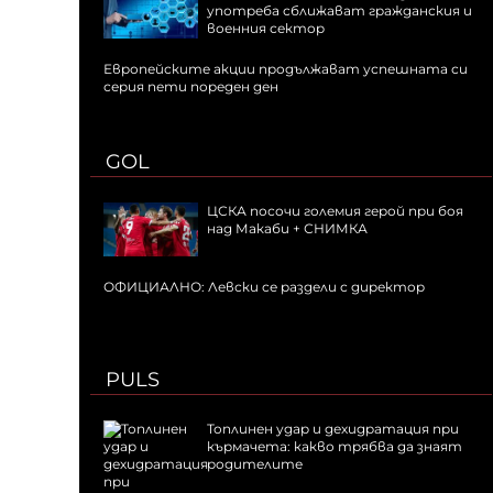
употреба сближават гражданския и
военния сектор
Европейските акции продължават успешната си
серия пети пореден ден
GOL
ЦСКА посочи големия герой при боя
над Макаби + СНИМКА
ОФИЦИАЛНО: Левски се раздели с директор
PULS
Топлинен удар и дехидратация при
кърмачета: какво трябва да знаят
родителите