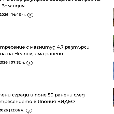
 Зеландия
В. Нейков: Технологиите с двойна
2026 | 14:40 ч.
употреба сближават
2
гражданския и военния сектор
Европейските акции
продължават успешната си
тресение с магнитуд 4,7 разтърси
серия пети пореден ден
на на Неапол, има ранени
2026 | 07:32 ч.
1
Пазарът на труда у нас се
охлажда: Къде са най-големи
спадовете?
Чешките милиардери играят
ени сгради и поне 50 ранени след
водеща роля в европейския
сектор на сливания и
тресението в Япония ВИДЕО
придобивания
2026 | 13:06 ч.
2