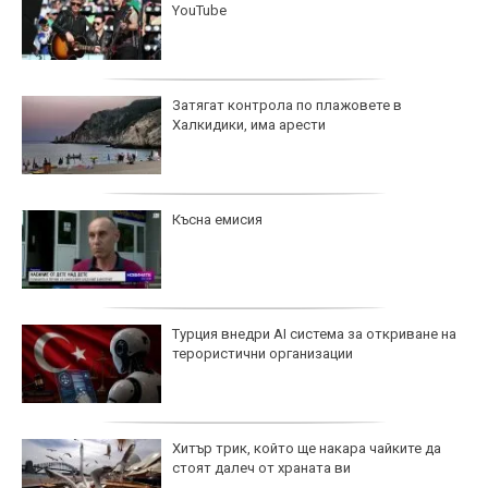
YouTube
Затягат контрола по плажовете в
Халкидики, има арести
Късна емисия
Турция внедри AI система за откриване на
терористични организации
Хитър трик, който ще накара чайките да
стоят далеч от храната ви