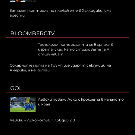
Затягат контрола по плажовете в Халкидики, има
арести
BLOOMBERGTV
Технологичните гиганти се върнаха в
играта, след като страховете за AI
отшумяват
Соларните мита на Тръмп ще ударят съюзници на
Америка, а не Китай
GOL
Левски повали Локо с крошета в началото
и края
Левски – Локомотив Пловдив 2:0