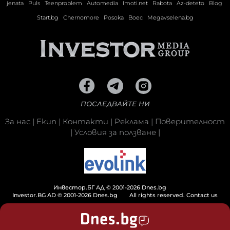
jenata
Puls
Teenproblem
Automedia
Imoti.net
Rabota
Az-deteto
Blog
Start.bg
Chernomore
Posoka
Boec
Megavselena.bg
ПОСЛЕДВАЙТЕ НИ
За нас
|
Екип
|
Контакти
|
Реклама
|
Поверителност
|
Условия за ползване
|
Инвестор.БГ АД © 2001-2026 Dnes.bg
Investor.BG AD © 2001-2026 Dnes.bg
All rights reserved.
Contact us