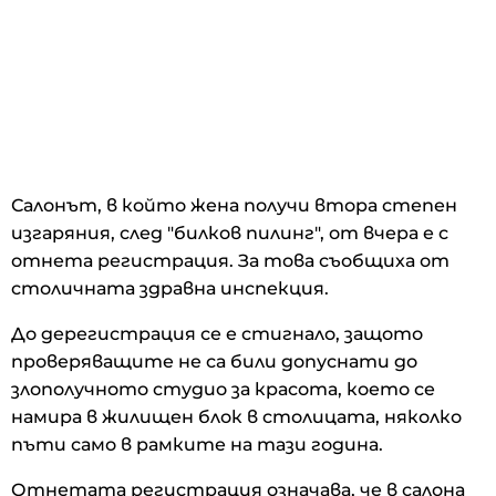
Салонът, в който жена получи втора степен
изгаряния, след "билков пилинг", от вчера е с
отнета регистрация. За това съобщиха от
столичната здравна инспекция.
До дерегистрация се е стигнало, защото
проверяващите не са били допуснати до
злополучното студио за красота, което се
намира в жилищен блок в столицата, няколко
пъти само в рамките на тази година.
Отнетата регистрация означава, че в салона