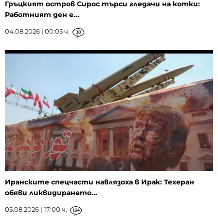
Гръцкият остров Сирос търси гледачи на котки:
Работният ден е...
04.08.2026 | 00:05 ч.
30
Иранските спецчасти навлязоха в Ирак: Техеран
обяви ликвидирането...
05.08.2026 | 17:00 ч.
134