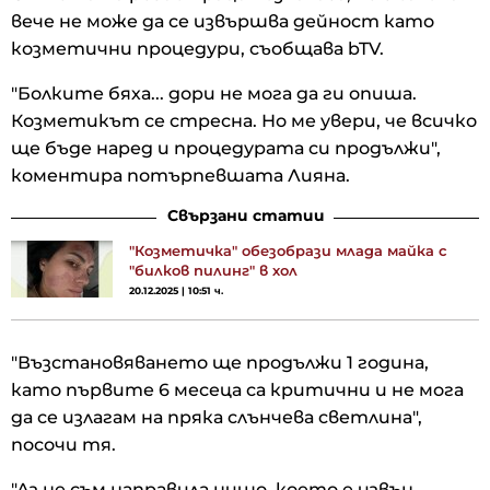
вече не може да се извършва дейност като
козметични процедури, съобщава bTV.
"Болките бяха... дори не мога да ги опиша.
Козметикът се стресна. Но ме увери, че всичко
ще бъде наред и процедурата си продължи",
коментира потърпевшата Лияна.
Свързани статии
"Козметичка" обезобрази млада майка с
"билков пилинг" в хол
20.12.2025 | 10:51 ч.
"Възстановяването ще продължи 1 година,
като първите 6 месеца са критични и не мога
да се излагам на пряка слънчева светлина",
посочи тя.
"Аз не съм направила нищо, което е извън