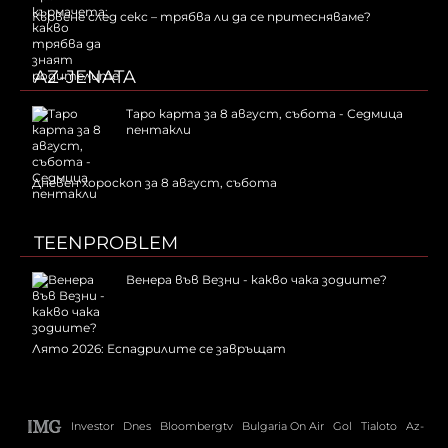
Кървене след секс – трябва ли да се притесняваме?
AZ-JENATA
Таро карта за 8 август, събота - Седмица
пентакли
Дневен хороскоп за 8 август, събота
TEENPROBLEM
Венера във Везни - какво чака зодиите?
Лято 2026: Еспадрилите се завръщат
Investor
Dnes
Bloombergtv
Bulgaria On Air
Gol
Tialoto
Az-