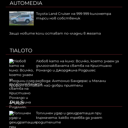
AUTOMEDIA
Toyota Land Cruiser на 999 999 километра
търси нов собственик
Защо новите коли остават по-хладни в жегата
TIALOTO
Любов като на кино: Всичко, което знаем за
дългоочакваната сватба на Кристиано
Роналдо и Джорджина Родригес
11 години след развода: Антонио Бандерас и Мелани
Грифит остават най-добри приятели
PULS
Топлинен удар и дехидратация при
кърмачета: какво трябва да знаят
родителите