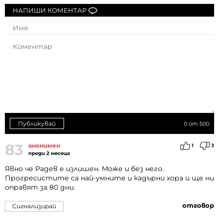
НАПИШИ КОМЕНТАР
Публикувай
0
от 500
83
анонимен
1
3
преди 2 месеца
Явно че Радев е излишен. Може и без него.
Прогресистите са най-умните и кадърни хора и ще ни
оправят за 80 дни.
отговор
Сигнализирай