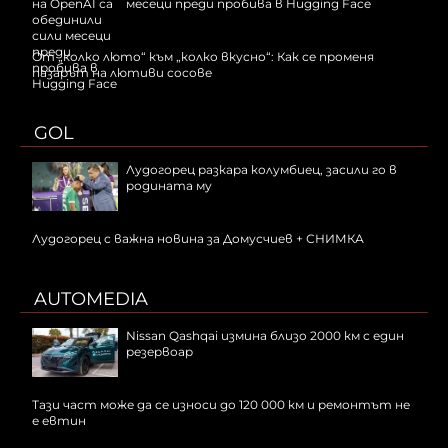
месеци преди пробива в Hugging Face
От „колко люто“ към „колко вкусно“: Как се променя
пазарът на лютиви сосове
GOL
Лудогорец разкара колумбиец, засили го в
родината му
Лудогорец с важна новина за Домусчиев + СНИМКА
AUTOMEDIA
Nissan Qashqai измина близо 2000 км с един
резервоар
Тази част може да се износи до 120 000 км и ремонтът не
е евтин