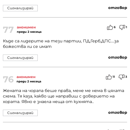
отговор
Сигнализирай
77
анонимен
6
1
преди 2 месеца
Къде са лидерите на тези партии, ПД,Герб,ДПС....за
божества ли се имат
отговор
Сигнализирай
76
анонимен
11
3
преди 2 месеца
Жената на чорапа беше права, мене ме нема в цялата
схема. Тя каза, какво ще направиш с доверието на
хората. Явно е знаела неща от кухнята..
отговор
Сигнализирай