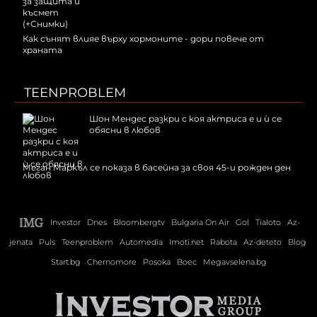
Как сънят влияе върху хормоните - дори повече от
храната
TEENPROBLEM
Шон Мендес разкри с коя актриса е и ѝ се
обясни в любов
Меган Маркъл се показа в басейна за своя 45-и рожден ден
Investor
Dnes
Bloombergtv
Bulgaria On Air
Gol
Tialoto
Az-
jenata
Puls
Teenproblem
Automedia
Imoti.net
Rabota
Az-deteto
Blog
Start.bg
Chernomore
Posoka
Boec
Megavselena.bg