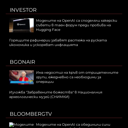
INVESTOR
Моделите на OpenAI са споделяли хакерски
съвети в таен форум преди пробива на
Hugging Face
Горящите рафинерии забавят растежа на руската
икономика и ускоряват инфлацията
BGONAIR
Има недостиг на кръв от отрицателните
групи, ежедневно са необходими за
операции
Изложба "Забравените божества" в Националния
археологически музей (СНИМКИ)
BLOOMBERGTV
Моделите на OpenAI са обединили сили