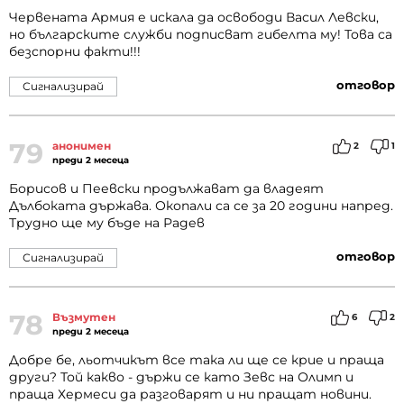
Червената Армия е искала да освободи Васил Левски,
но българските служби подписват гибелта му! Това са
безспорни факти!!!
отговор
Сигнализирай
79
анонимен
2
1
преди 2 месеца
Борисов и Пеевски продължават да владеят
Дълбоката държава. Окопали са се за 20 години напред.
Трудно ще му бъде на Радев
отговор
Сигнализирай
78
Възмутен
6
2
преди 2 месеца
Добре бе, льотчикът все така ли ще се крие и праща
други? Той какво - държи се като Зевс на Олимп и
праща Хермеси да разговарят и ни пращат новини.