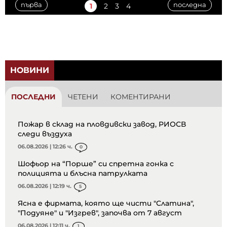
първа
последна
1
2
3
4
НОВИНИ
ПОСЛЕДНИ
ЧЕТЕНИ
КОМЕНТИРАНИ
Пожар в склад на пловдивски завод, РИОСВ
следи въздуха
06.08.2026 | 12:26 ч.
0
Шофьор на “Порше” си спретна гонка с
полицията и блъсна патрулката
06.08.2026 | 12:19 ч.
5
Ясна е фирмата, която ще чисти "Слатина",
"Подуяне" и "Изгрев", започва от 7 август
06.08.2026 | 12:11 ч.
1