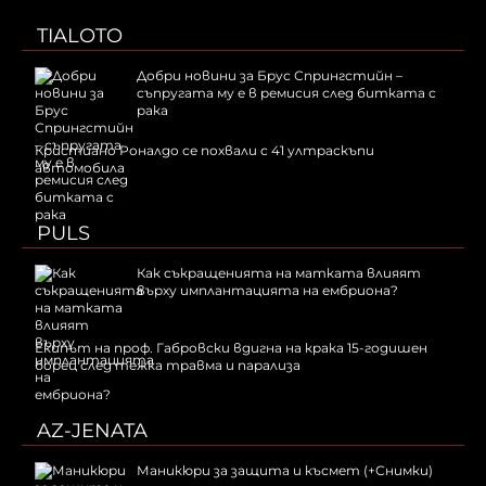
TIALOTO
Добри новини за Брус Спрингстийн –
съпругата му е в ремисия след битката с
рака
Кристиано Роналдо се похвали с 41 ултраскъпи
автомобила
PULS
Как съкращенията на матката влияят
върху имплантацията на ембриона?
Екипът на проф. Габровски вдигна на крака 15-годишен
борец след тежка травма и парализа
AZ-JENATA
Маникюри за защита и късмет (+Снимки)