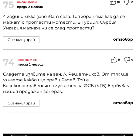
75
анонимен
10
2
преди 2 месеца
4 години мъка започват сега. Тия хора няма как да се
махнат с протести мотести. В Турция, Сърбия,
Унгария махнаха ли се след протести?
отговор
Сигнализирай
74
анонимен
9
4
преди 2 месеца
Следете изявите на ген. Л. Решетников. От тях ще
узнаете какво ще прави Радев. Той е
високопоставеният служител на ФСБ (КГБ) вербувал
нашия продажен генерал.
отговор
Сигнализирай