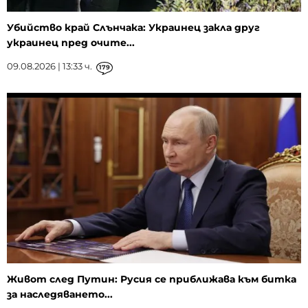
Убийство край Слънчака: Украинец закла друг
украинец пред очите...
09.08.2026 | 13:33 ч.
179
Живот след Путин: Русия се приближава към битка
за наследяването...