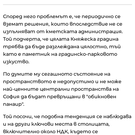
Според него проблемът е, че периодично се
вземат решения, които впоследствие не се
изпълняват от кметската администрация.
Той подчерта, че цялата Княжеска градина
трябва да бъде разглеждана цялостно, тъй
като е паметник на градинско-парковото
изкуство.
По думите му сегашното състояние на
пространството е недопустимо и не може
най-ценните централни пространства на
София да бъдат превръщани в "обикновен
панаир".
Той посочи, че подобна тенденция се наблюдава
и на други ключови места в столицата,
включително около НДК, където се