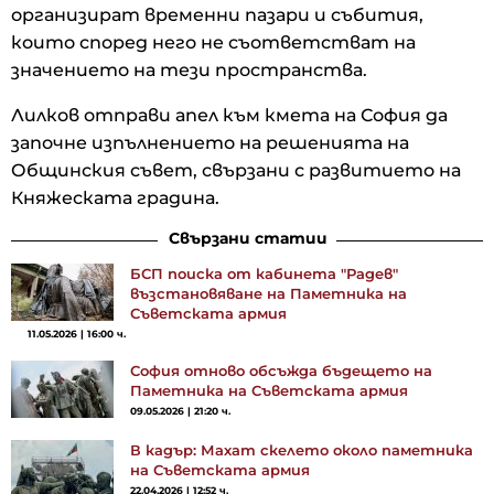
организират временни пазари и събития,
които според него не съответстват на
значението на тези пространства.
Лилков отправи апел към кмета на София да
започне изпълнението на решенията на
Общинския съвет, свързани с развитието на
Княжеската градина.
Свързани статии
БСП поиска от кабинета "Радев"
възстановяване на Паметника на
Съветската армия
11.05.2026 | 16:00 ч.
София отново обсъжда бъдещето на
Паметника на Съветската армия
09.05.2026 | 21:20 ч.
В кадър: Махат скелето около паметника
на Съветската армия
22.04.2026 | 12:52 ч.