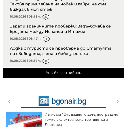
Такова принизяване на човек и гаври не съм
виждал в моя стаж
10.08.2026 | 08:58 ч.
37
Заради граничните проверки: Задълбочава се
кризата между Испания и Италия
10.08.2026 | 08:47 ч.
3
Лодка с туристи се преобърна до Статуята
на свободата, жена и бебе загинаха
10.08.2026 | 08:37 ч.
0
Виж всички новини
Изписаха 12-годишното дете, пострадало
тежко с електрическа тротинетка в
Лясковец