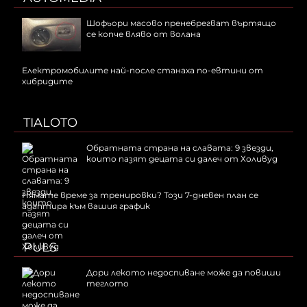
Шофьори масово пренебрегват въртящо
се копче вляво от волана
Електромобилите най-после станаха по-евтини от
хибридите
TIALOTO
Обратната страна на славата: 9 звезди,
които пазят децата си далеч от Холивуд
Нямате време за тренировки? Този 7-дневен план се
адаптира към вашия график
PULS
Дори лекото недоспиване може да повиши
теглото