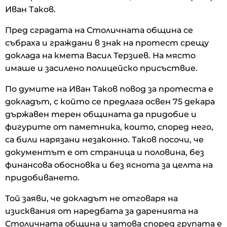
Иван Таков.
Пред сградата на Столичната община се
събраха и граждани в знак на протест срещу
доклада на кмета Васил Терзиев. На място
имаше и засилено полицейско присъствие.
По думите на Иван Таков повод за протеста е
докладът, с който се предлага освен 75 декара
държавен терен общината да придобие и
фигурите от паметника, които, според него,
са били нарязани незаконно. Таков посочи, че
документът е от страница и половина, без
финансова обосновка и без яснота за целта на
придобиването.
Той заяви, че докладът не отговаря на
изисквания от наредбата за даренията на
Столичната община и затова според групата е