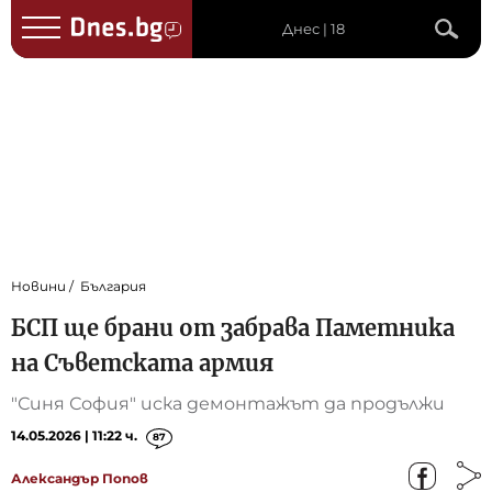
Днес | 18
Новини
България
БСП ще брани от забрава Паметника
на Съветската армия
"Синя София" иска демонтажът да продължи
14.05.2026 | 11:22 ч.
87
Александър Попов