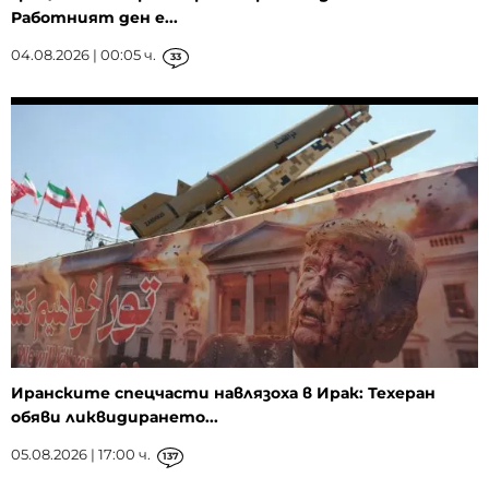
Работният ден е...
04.08.2026 | 00:05 ч.
33
Иранските спецчасти навлязоха в Ирак: Техеран
обяви ликвидирането...
05.08.2026 | 17:00 ч.
137