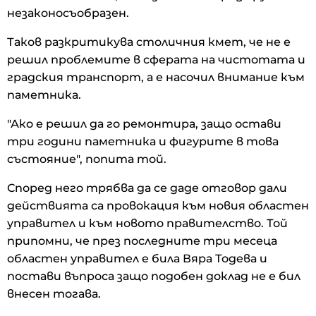
незаконосъобразен.
Таков разкритикува столичния кмет, че не е
решил проблемите в сферата на чистотата и
градския транспорт, а е насочил внимание към
паметника.
"Ако е решил да го ремонтира, защо остави
три години паметника и фигурите в това
състояние", попита той.
Според него трябва да се даде отговор дали
действията са провокация към новия областен
управител и към новото правителство. Той
припомни, че през последните три месеца
областен управител е била Вяра Тодева и
постави въпроса защо подобен доклад не е бил
внесен тогава.