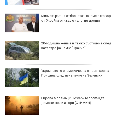
Министърът на отбраната: Чакаме отговор
от Украйна откъде е излетял дронът
20-годишна жена е в тежко състояние след
катастрофа на АМ "Тракия"
Украинското знаме изчезна от центъра на
Прищина след изявление на Зеленски
Европа в пламъци: Пожарите поглъщат
домове, коли и гори (СНИМКИ)