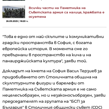
Всички части на Паметника на
Съветската армия са налице, кражбата е
осуетена
26.09.2025 | 18:20 ч.
"Това е едно от най-скъпите и комуникативни
градски пространства в София, с богата
европейска история. В момента сме го
превърнали в пространство на кича и на
панаирджийската култура", заяви той.
Докладът на кмета на София Васил Терзиев за
придобиването от Столичната община на
скулптурните фигури и барелефи от
Паметника на Съветската армия е не само
нецелесъобразен, но и незаконосъобразен, заяви
председателят на групата на "БСП за
България" в Столичния общински съвет (СОС)