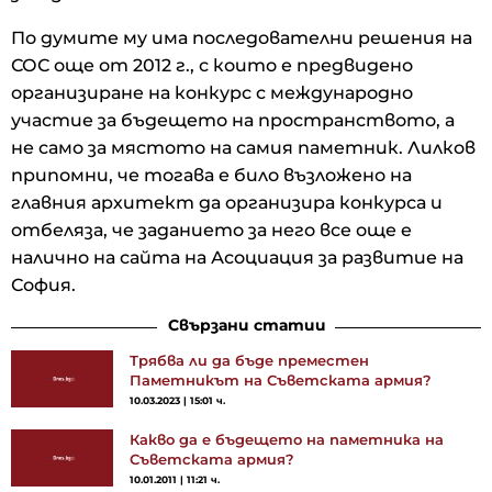
По думите му има последователни решения на
СОС още от 2012 г., с които е предвидено
организиране на конкурс с международно
участие за бъдещето на пространството, а
не само за мястото на самия паметник. Лилков
припомни, че тогава е било възложено на
главния архитект да организира конкурса и
отбеляза, че заданието за него все още е
налично на сайта на Асоциация за развитие на
София.
Свързани статии
Трябва ли да бъде преместен
Паметникът на Съветската армия?
10.03.2023 | 15:01 ч.
Какво да е бъдещето на паметника на
Съветската армия?
10.01.2011 | 11:21 ч.