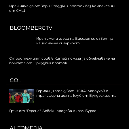
Иран няма да отвори Ормузкия проток без компенсации
от САЩ
BLOOMBERGTV
Иран смени шефа на Висшия си съвет за
национална сигурност
Строителният срив в Китай помага за облекчаване на
болката от Ормузкия проток
GOL
Германци атакуват ЦСКА! Лапоухов е
трансферна цел на клуб от Бундеслигата
Гръм от "Герена": Левски продава Акрам Бурас
AUTOMEDIA