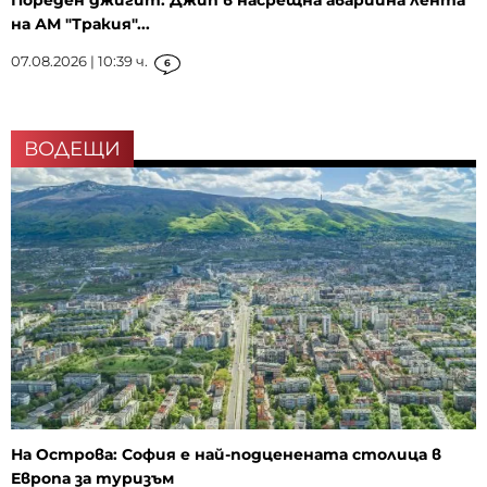
Пореден джигит: Джип в насрещна аварийна лента
на АМ "Тракия"...
07.08.2026 | 10:39 ч.
6
ВОДЕЩИ
На Острова: София е най-подценената столица в
Европа за туризъм