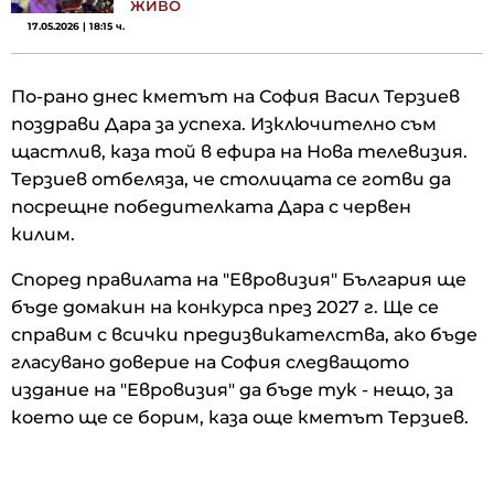
ЖИВО
17.05.2026 | 18:15 ч.
По-рано днес кметът на София Васил Терзиев
поздрави Дара за успеха. Изключително съм
щастлив, каза той в ефира на Нова телевизия.
Терзиев отбеляза, че столицата се готви да
посрещне победителката Дара с червен
килим.
Според правилата на "Евровизия" България ще
бъде домакин на конкурса през 2027 г. Ще се
справим с всички предизвикателства, ако бъде
гласувано доверие на София следващото
издание на "Евровизия" да бъде тук - нещо, за
което ще се борим, каза още кметът Терзиев.