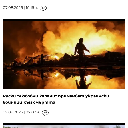
07.08.2026 | 10:15 ч.
19
Руски "любовни капани" примамват украински
войници към смъртта
07.08.2026 | 07:02 ч.
45