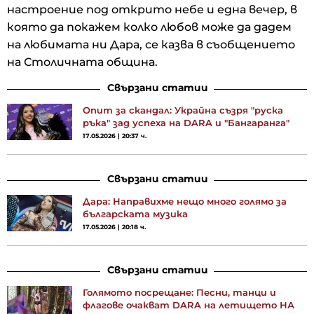
настроение под открито небе и една вечер, в
която да покажем колко любов може да дадем
на любимата ни Дара, се казва в съобщението
на Столичната община.
Свързани статии
Опит за скандал: Украйна съзря "руска
ръка" зад успеха на DARA и "Бангаранга"
17.05.2026 | 20:37 ч.
Свързани статии
Дара: Направихме нещо много голямо за
българската музика
17.05.2026 | 20:18 ч.
Свързани статии
Голямото посрещане: Песни, танци и
флагове очакват DARA на летището НА