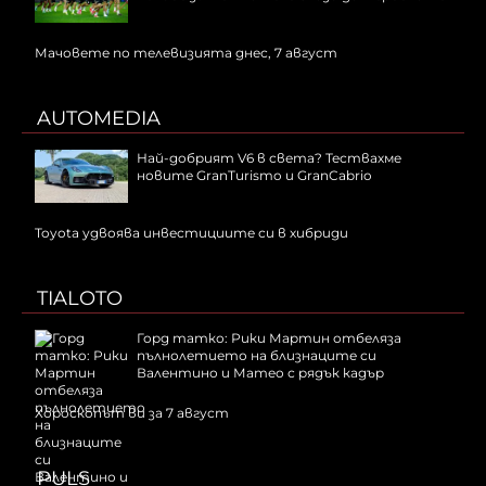
Мачовете по телевизията днес, 7 август
AUTOMEDIA
Най-добрият V6 в света? Тествахме
новите GranTurismo и GranCabrio
Toyota удвоява инвестициите си в хибриди
TIALOTO
Горд татко: Рики Мартин отбеляза
пълнолетието на близнаците си
Валентино и Матео с рядък кадър
Хороскопът ви за 7 август
PULS