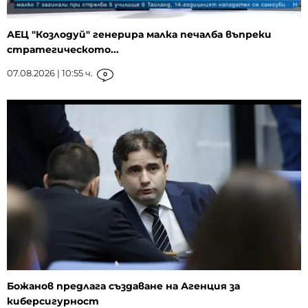
АЕЦ "Козлодуй" генерира малка печалба въпреки
стратегическото...
07.08.2026 | 10:55 ч.
0
Божанов предлага създаване на Агенция за
киберсигурност