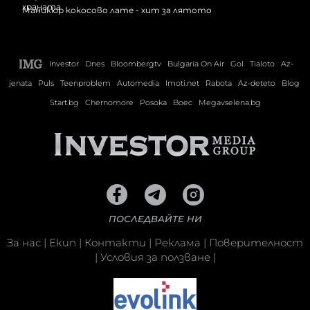
Маникюр кокосово лате - хит за лятото
Investor
Dnes
Bloombergtv
Bulgaria On Air
Gol
Tialoto
Az-
jenata
Puls
Teenproblem
Automedia
Imoti.net
Rabota
Az-deteto
Blog
Start.bg
Chernomore
Posoka
Boec
Megavselena.bg
ПОСЛЕДВАЙТЕ НИ
За нас
|
Екип
|
Контакти
|
Реклама
|
Поверителност
|
Условия за ползване
|