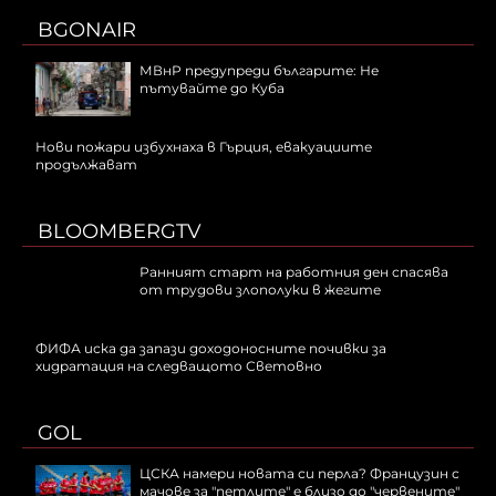
BGONAIR
МВнР предупреди българите: Не
пътувайте до Куба
Нови пожари избухнаха в Гърция, евакуациите
продължават
BLOOMBERGTV
Ранният старт на работния ден спасява
от трудови злополуки в жегите
ФИФА иска да запази доходоносните почивки за
хидратация на следващото Световно
GOL
ЦСКА намери новата си перла? Французин с
мачове за "петлите" е близо до "червените"