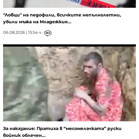
"Ловци" на педофили, всичките непълнолетни,
убили мъжа на Младежкия...
06.08.2026 | 15:54 ч.
362
За наказание: Пратиха в “месомелачката” руски
войник облечен...