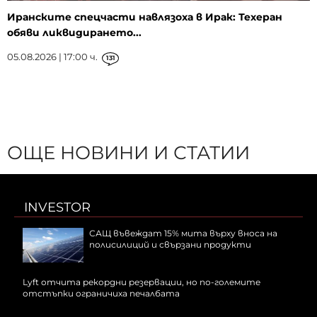
Иранските спецчасти навлязоха в Ирак: Техеран
обяви ликвидирането...
05.08.2026 | 17:00 ч.
131
ОЩЕ НОВИНИ И СТАТИИ
INVESTOR
САЩ въвеждат 15% мита върху вноса на
полисилиций и свързани продукти
Lyft отчита рекордни резервации, но по-големите
отстъпки ограничиха печалбата