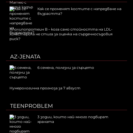
Как се променят костите с напредване на
възрастта?
Аполипопротеин B – кога само стойността на LDL-
холестерола не стига за оценка на сърдечносъдовия
риск?
AZ-JENATA
6 семена, полезни за сърцето
Нумерологична прогноза за 7 август
TEENPROBLEM
3 зодии, които най-много подбират
храната