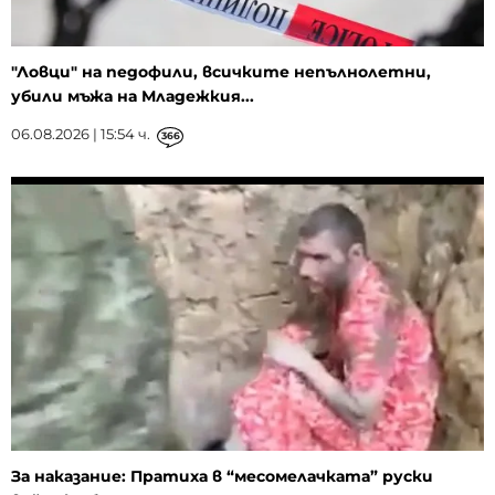
"Ловци" на педофили, всичките непълнолетни,
убили мъжа на Младежкия...
06.08.2026 | 15:54 ч.
366
За наказание: Пратиха в “месомелачката” руски