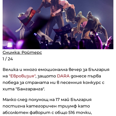
Снимка: Ройтерс
Снимка: Ройтерс
Снимка: Ройтерс
1
1
1
/
/
/
24
24
24
Велика и много емоционална вечер за България
на
"Евровизия"
, защото
DARA
донесе първа
победа за страната ни в песенния конкурс с
хита "Бангаранга".
Малко след полунощ на 17 май България
постигна категоричен триумф като
абсолютен фаворит с общо 516 точки,