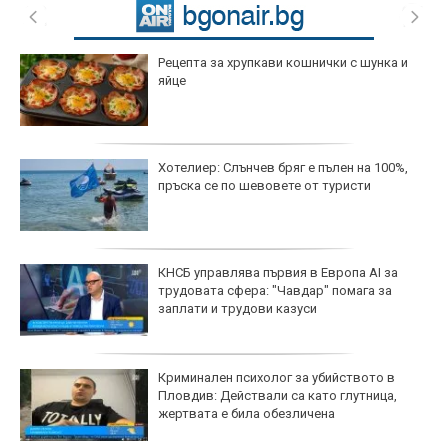
Рецепта за хрупкави кошнички с шунка и
яйце
Хотелиер: Слънчев бряг е пълен на 100%,
пръска се по шевовете от туристи
КНСБ управлява първия в Европа AI за
трудовата сфера: "Чавдар" помага за
заплати и трудови казуси
Криминален психолог за убийството в
Пловдив: Действали са като глутница,
жертвата е била обезличена