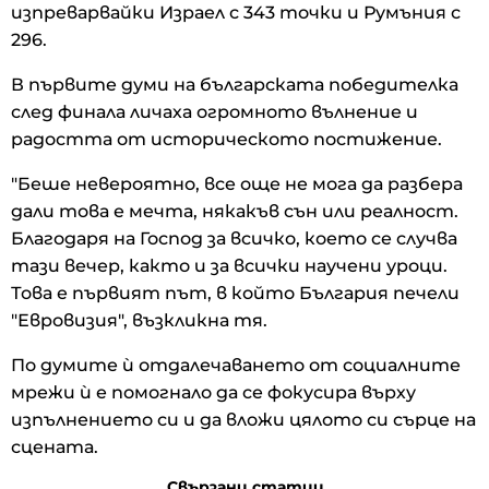
изпреварвайки Израел с 343 точки и Румъния с
296.
В първите думи на българската победителка
след финала личаха огромното вълнение и
радостта от историческото постижение.
"Беше невероятно, все още не мога да разбера
дали това е мечта, някакъв сън или реалност.
Благодаря на Господ за всичко, което се случва
тази вечер, както и за всички научени уроци.
Това е първият път, в който България печели
"Евровизия", възкликна тя.
По думите ѝ отдалечаването от социалните
мрежи ѝ е помогнало да се фокусира върху
изпълнението си и да вложи цялото си сърце на
сцената.
Свързани статии