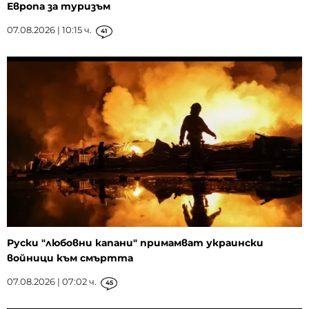
Европа за туризъм
07.08.2026 | 10:15 ч.
41
Руски "любовни капани" примамват украински
войници към смъртта
07.08.2026 | 07:02 ч.
45