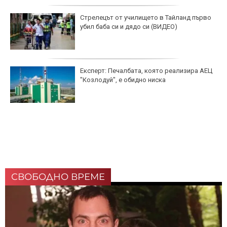
Стрелецът от училището в Тайланд първо
убил баба си и дядо си (ВИДЕО)
Експерт: Печалбата, която реализира АЕЦ
"Козлодуй", е обидно ниска
СВОБОДНО ВРЕМЕ