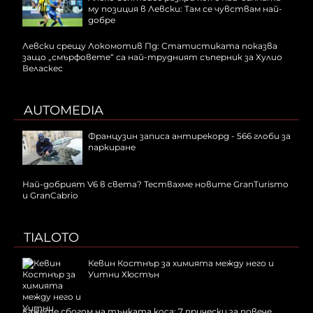
му позиция в Левски: Там се чувствам най-
добре
Левски срещу Локомотив Пд: Статистиката показва
защо „смърфовете“ са най-трудният съперник за Хулио
Веласкес
AUTOMEDIA
Французин записа антирекорд - 566 глоби за
паркиране
Най-добрият V6 в света? Тествахме новите GranTurismo
и GranCabrio
TIALOTO
Кевин Костнър за химията между него и
Уитни Хюстън
Кажете сбогом на тънката коса: 7 прически за повече