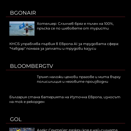
BGONAIR
Хотелиер: Слънчев бряг е пълен на 100%,
пръска се по шевовете от туристи
КНСБ управлява първия в Европа AI за трудовата сфера:
"Чавдар" помага за заплати и трудови казуси
BLOOMBERGTV
Тръмп наложи ценови прагове и мита върху
полисилиция и неговите производни
България стана батерията на Източна Европа, износът
на ток е рекорден
GOL
Алекс Сентейес разкри коя е най-силната