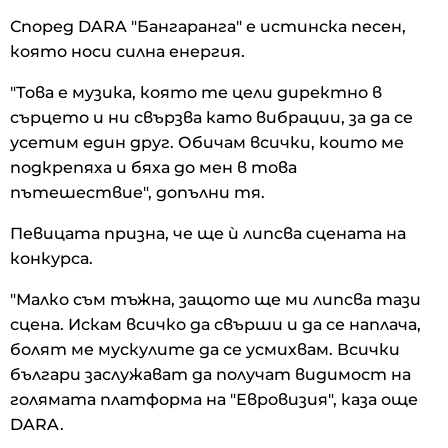
Според DARA "Бангаранга" е истинска песен,
която носи силна енергия.
"Това е музика, която те цели директно в
сърцето и ни свързва като вибрации, за да се
усетим един друг. Обичам всички, които ме
подкрепяха и бяха до мен в това
пътешествие", допълни тя.
Певицата призна, че ще ѝ липсва сцената на
конкурса.
"Малко съм тъжна, защото ще ми липсва тази
сцена. Искам всичко да свърши и да се наплача,
болят ме мускулите да се усмихвам. Всички
българи заслужават да получат видимост на
голямата платформа на "Евровизия", каза още
DARA.