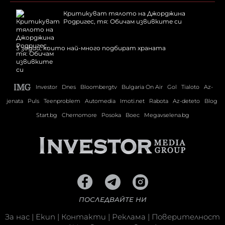
Критикуват тялото на Джорджина
Родригес, тя: Обичам извивките си
3 зодии, които най-много подбират храната
Investor
Dnes
Bloombergtv
Bulgaria On Air
Gol
Tialoto
Az-
jenata
Puls
Teenproblem
Automedia
Imoti.net
Rabota
Az-deteto
Blog
Start.bg
Chernomore
Posoka
Boec
Megavselena.bg
ПОСЛЕДВАЙТЕ НИ
За нас
|
Екип
|
Контакти
|
Реклама
|
Поверителност