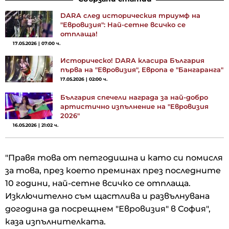
DARA след историческия триумф на
"Евровизия": Най-сетне всичко се
отплаща!
17.05.2026 | 07:00 ч.
Историческо! DARA класира България
първа на "Евровизия", Европа е "Бангаранга"
17.05.2026 | 02:00 ч.
България спечели награда за най-добро
артистично изпълнение на "Евровизия
2026"
16.05.2026 | 21:02 ч.
"Правя това от петгодишна и като си помисля
за това, през което преминах през последните
10 години, най-сетне всичко се отплаща.
Изключително съм щастлива и развълнувана
догодина да посрещнем "Евровизия" в София",
каза изпълнителката.