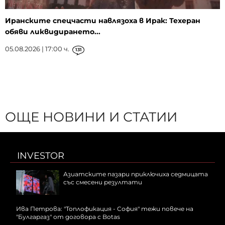
Иранските спецчасти навлязоха в Ирак: Техеран
обяви ликвидирането...
05.08.2026 | 17:00 ч.
131
ОЩЕ НОВИНИ И СТАТИИ
INVESTOR
Азиатските пазари приключиха седмицата
със смесени резултати
Ива Петрова: "Топлофикация - София" тежи повече на
"Булгаргаз" от договора с Botas