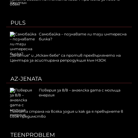
обем
PULS
Самобайка – познавате ли тази интересна
билка?
„Зачатие“ и „Искам бебе“ са против прехвърлянето на
Центъра за асистирана репродукция към НЗОК
AZ-JENATA
Поверия за 8/8 – ангелска дата с могъща
енергия
Тъмната страна на всяка зодия и как да я превърнете в
свое предимство
TEENPROBLEM