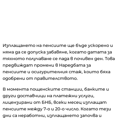
Изплащането на пенсиите ще бъде ускорено и
няма да се допуска забавяне, когато датата за
тяхното получаване се пада в почивен ден. Това
предвиждат промени в Наредбата за
пенсиите и осигурителния стаж, които бяха
одобрени от правителството.
В момента пощенските станции, банките и
други доставчици на платежни услуги,
лицензирани от БНБ, всеки месец изплащат
пенсиите между 7-о и 20-о число. Когато тези
дни са неработни, изплащането започва и