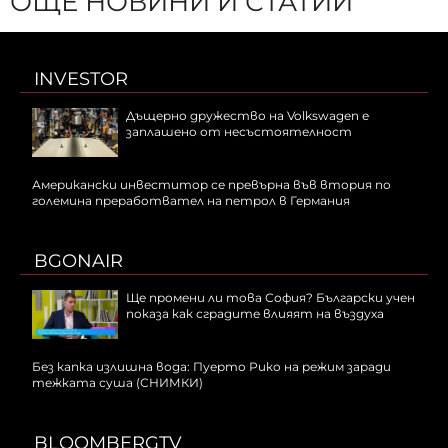
ОЩЕ НОВИНИ И СТАТИИ
INVESTOR
Дъщерно дружество на Volkswagen е
заплашено от несъстоятелност
Американски инвеститор се превърна във втория по
големина преработвател на петрол в Германия
BGONAIR
Ще промени ли това София? Български учен
показа как сградите влияят на въздуха
Без капка излишна вода: Пуерто Рико на режим заради
тежката суша (СНИМКИ)
BLOOMBERGTV