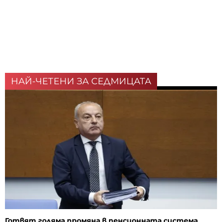
НАЙ-ЧЕТЕНИ ЗА СЕДМИЦАТА
Готвят голяма промяна в пенсионната система