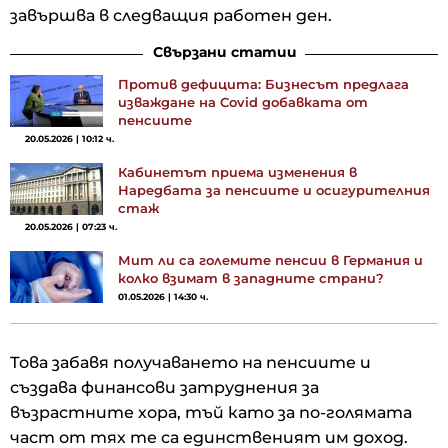
завършва в следващия работен ден.
Свързани статии
Против дефицита: Бизнесът предлага
изваждане на Covid добавката от
пенсиите
20.05.2026 | 10:12 ч.
Кабинетът приема изменения в
Наредбата за пенсиите и осигурителния
стаж
20.05.2026 | 07:23 ч.
Мит ли са големите пенсии в Германия и
колко взимат в западните страни?
01.05.2026 | 14:30 ч.
Това забавя получаването на пенсиите и
създава финансови затруднения за
възрастните хора, тъй като за по-голямата
част от тях те са единственият им доход.