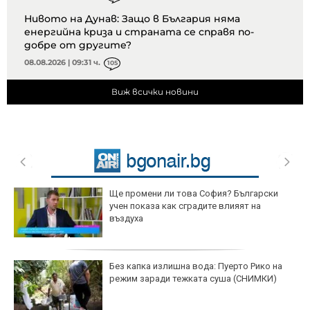
Нивото на Дунав: Защо в България няма
енергийна криза и страната се справя по-
добре от другите?
08.08.2026 | 09:31 ч.
105
Виж всички новини
Ще промени ли това София? Български
учен показа как сградите влияят на
въздуха
Без капка излишна вода: Пуерто Рико на
режим заради тежката суша (СНИМКИ)