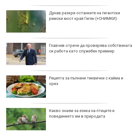
Дунав разкри останките на гигантски
римски мост край Гиген (+СНИМКИ)
Главчев отрече да проверява собствената
си работа като служебен премиер
Рецепта за пълнени тиквички с кайма и
ориз
Какво знаем за езика на птиците и
поведението им в природата