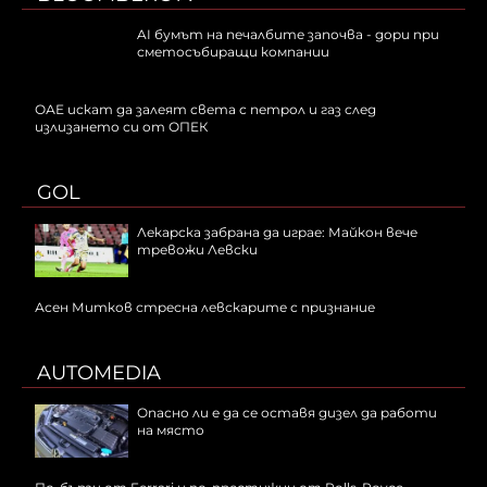
AI бумът на печалбите започва - дори при
сметосъбиращи компании
ОАЕ искат да залеят света с петрол и газ след
излизането си от ОПЕК
GOL
Лекарска забрана да играе: Майкон вече
тревожи Левски
Асен Митков стресна левскарите с признание
AUTOMEDIA
Опасно ли е да се оставя дизел да работи
на място