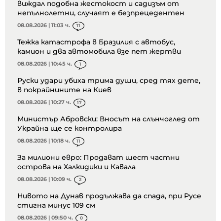
виждал подобна жестокост и садизъм от
непълнолетни, случаят е безпрецедентен
08.08.2026 | 11:03 ч.
11
Тежка катастрофа в Бразилия с автобус,
камион и два автомобила взе пет жертви
08.08.2026 | 10:45 ч.
1
Руски удари убиха трима души, сред тях дете,
в покрайнините на Киев
08.08.2026 | 10:27 ч.
17
Министър Абровски: Вносът на слънчоглед от
Украйна ще се контролира
08.08.2026 | 10:18 ч.
11
За милиони евро: Продават шест частни
острова на Халкидики и Кавала
08.08.2026 | 10:09 ч.
2
Нивото на Дунав продължава да спада, при Русе
стигна минус 109 см
08.08.2026 | 09:50 ч.
0