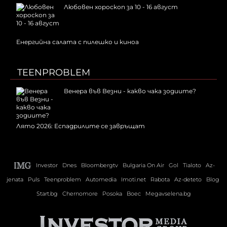
Любовен хороскоп за 10 - 16 август
Енергийна салата с пилешко и киноа
TEENPROBLEM
Венера във Везни - какво чака зодиите?
Лято 2026: Еспадрилите се завръщат
Investor
Dnes
Bloombergtv
Bulgaria On Air
Gol
Tialoto
Az-
jenata
Puls
Teenproblem
Automedia
Imoti.net
Rabota
Az-deteto
Blog
Start.bg
Chernomore
Posoka
Boec
Megavselena.bg