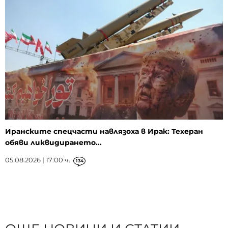
Иранските спецчасти навлязоха в Ирак: Техеран
обяви ликвидирането...
05.08.2026 | 17:00 ч.
134