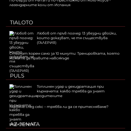
По-бързи от Ferrari и по-престижни от Rolls-Royce -
легендарните коли от Испания
TIALOTO
Любов от пръв поглед: 13 звездни двойки,
които доказват, че тя съществува
(ГАЛЕРИЯ)
Стегнат корем само за 10 минути: Тренировката, която
можете да правите навсякъде
PULS
Топлинен удар и дехидратация при
кърмачета: какво трябва да знаят
родителите
Кървене след секс – трябва ли да се притесняваме?
AZ-JENATA