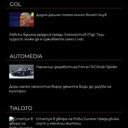
GOL
Дидие Дешан поема много богат клуб
Левски вдигна градуса преди Локомотив (Пд): Тази
лудост може да я изживеете само с нас
AUTOMEDIA
Германци доработиха Ferrari 12Cilindri Spider
Дори малко мръсотия върху джанта води до загуба на
контрол
TIALOTO
Статуя в двора на Роби Уилямс предизвика
смут у местни жители