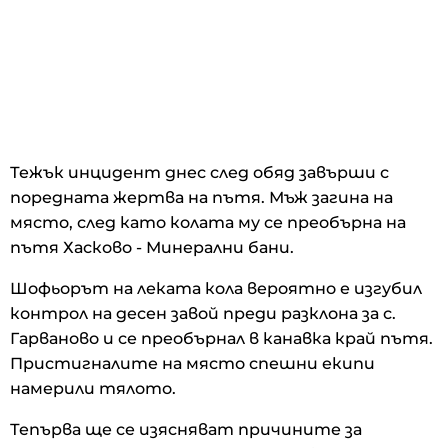
Тежък инцидент днес след обяд завърши с
поредната жертва на пътя. Мъж загина на
място, след като колата му се преобърна на
пътя Хасково - Минерални бани.
Шофьорът на леката кола вероятно е изгубил
контрол на десен завой преди разклона за с.
Гарваново и се преобърнал в канавка край пътя.
Пристигналите на място спешни екипи
намерили тялото.
Тепърва ще се изясняват причините за