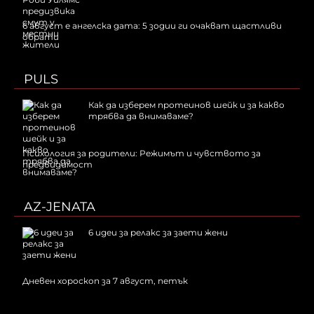
6 август е ангелска дата: 5 зодии ги очакват щастливи
обрати
PULS
Как да изберем протеинов шейк и за какво
трябва да внимаваме?
Психология за родители: Режимът и чувството за
предвидимост
AZ-JENATA
6 идеи за релакс за заети жени
Дневен хороскоп за 7 август, петък