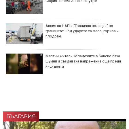
София" поема Зона 3 от утре
Акция на НАП и "Гранична полиция" по
границите: Под ударите са месо, горива и
плодове
Местни жители: Младежите в Банско бяха
шумни и създаваха напрежение още преди
инцидента
БЪЛГАРИЯ