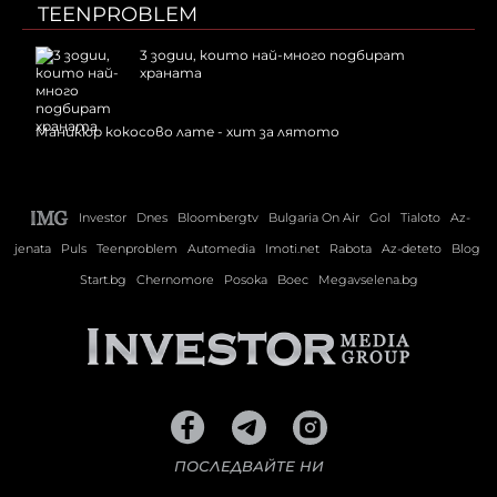
TEENPROBLEM
3 зодии, които най-много подбират
храната
Маникюр кокосово лате - хит за лятото
Investor
Dnes
Bloombergtv
Bulgaria On Air
Gol
Tialoto
Az-
jenata
Puls
Teenproblem
Automedia
Imoti.net
Rabota
Az-deteto
Blog
Start.bg
Chernomore
Posoka
Boec
Megavselena.bg
ПОСЛЕДВАЙТЕ НИ