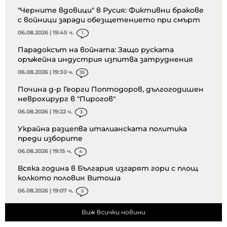
"Черните вдовици" в Русия: Фиктивни бракове
с войници заради обезщетението при смърт
06.08.2026 | 19:45 ч.
1
Парадоксът на войната: Защо руската
оръжейна индустрия изпитва затруднения
06.08.2026 | 19:30 ч.
35
Почина д-р Георги Поптодоров, дългогодишен
неврохирург в "Пирогов"
06.08.2026 | 19:22 ч.
3
Украйна разцепва италианската политика
преди изборите
06.08.2026 | 19:15 ч.
4
Всяка година в България изгарят гори с площ
колкото половин Витоша
06.08.2026 | 19:07 ч.
5
Виж всички новини