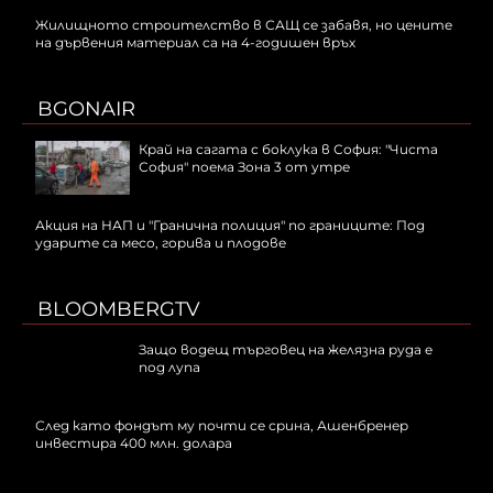
Жилищното строителство в САЩ се забавя, но цените
на дървения материал са на 4-годишен връх
BGONAIR
Край на сагата с боклука в София: "Чиста
София" поема Зона 3 от утре
Акция на НАП и "Гранична полиция" по границите: Под
ударите са месо, горива и плодове
BLOOMBERGTV
Защо водещ търговец на желязна руда е
под лупа
След като фондът му почти се срина, Ашенбренер
инвестира 400 млн. долара