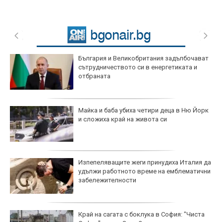
България и Великобритания задълбочават
сътрудничеството си в енергетиката и
отбраната
Майка и баба убиха четири деца в Ню Йорк
и сложиха край на живота си
Изпепеляващите жеги принудиха Италия да
удължи работното време на емблематични
забележителности
Край на сагата с боклука в София: "Чиста