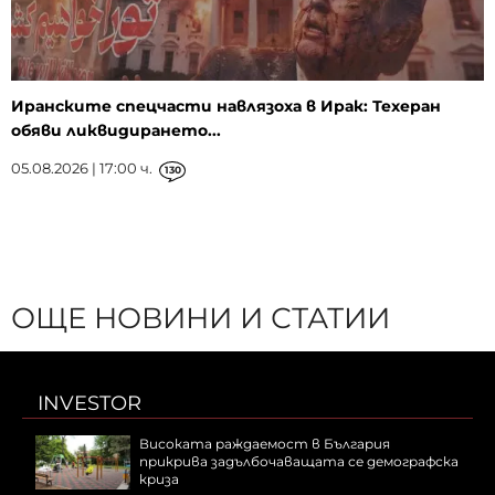
Иранските спецчасти навлязоха в Ирак: Техеран
обяви ликвидирането...
05.08.2026 | 17:00 ч.
130
ОЩЕ НОВИНИ И СТАТИИ
INVESTOR
Високата раждаемост в България
прикрива задълбочаващата се демографска
криза