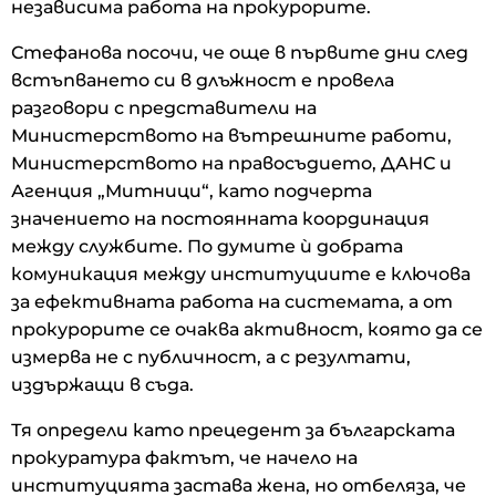
независима работа на прокурорите.
Стефанова посочи, че още в първите дни след
встъпването си в длъжност е провела
разговори с представители на
Министерството на вътрешните работи,
Министерството на правосъдието, ДАНС и
Агенция „Митници“, като подчерта
значението на постоянната координация
между службите. По думите ѝ добрата
комуникация между институциите е ключова
за ефективната работа на системата, а от
прокурорите се очаква активност, която да се
измерва не с публичност, а с резултати,
издържащи в съда.
Тя определи като прецедент за българската
прокуратура фактът, че начело на
институцията застава жена, но отбеляза, че