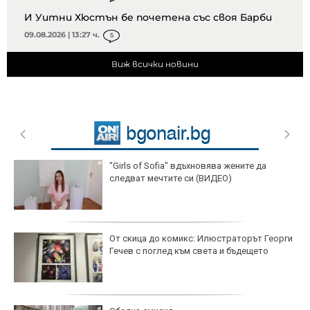
И Уитни Хюстън бе почетена със своя Барби
09.08.2026 | 13:27 ч.
5
Виж всички новини
"Girls of Sofia" вдъхновява жените да
следват мечтите си (ВИДЕО)
От скица до комикс: Илюстраторът Георги
Гечев с поглед към света и бъдещето