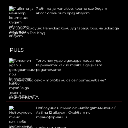
7 цвята за маникюр, които ще бъдат
абсолютен хит през август
Стивън Болдуин: Напусках Холивуд заради Бог, не исках да
бъда като Том Круз
PULS
Топлинен удар и дехидратация при
кърмачета: какво трябва да знаят
родителите
Кървене след секс – трябва ли да се притесняваме?
AZ-JENATA
Новолуние и пълно слънчево затъмнение в
Лъв на 12 август: Очакват ни
трансформации
Kекс с банани, шоколад и орехи