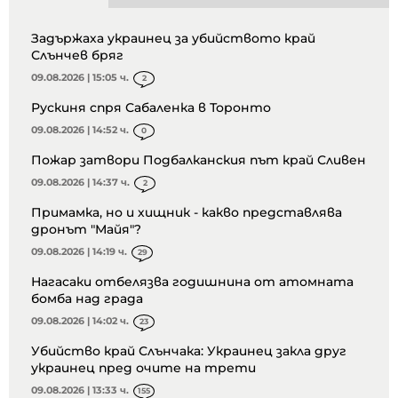
Задържаха украинец за убийството край
Слънчев бряг
09.08.2026 | 15:05 ч.
2
Рускиня спря Сабаленка в Торонто
09.08.2026 | 14:52 ч.
0
Пожар затвори Подбалканския път край Сливен
09.08.2026 | 14:37 ч.
2
Примамка, но и хищник - какво представлява
дронът "Майя"?
09.08.2026 | 14:19 ч.
29
Нагасаки отбелязва годишнина от атомната
бомба над града
09.08.2026 | 14:02 ч.
23
Убийство край Слънчака: Украинец закла друг
украинец пред очите на трети
09.08.2026 | 13:33 ч.
155