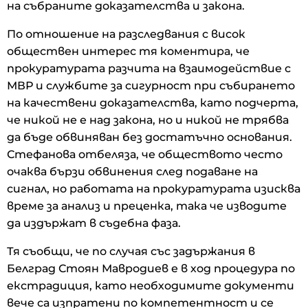
на събраните доказателства и закона.
По отношение на разследвания с висок
обществен интерес тя коментира, че
прокуратурата разчита на взаимодействие с
МВР и службите за сигурност при събирането
на качествени доказателства, като подчерта,
че никой не е над закона, но и никой не трябва
да бъде обвиняван без достатъчно основания.
Стефанова отбеляза, че обществото често
очаква бързи обвинения след подаване на
сигнал, но работата на прокуратурата изисква
време за анализ и преценка, така че изводите
да издържат в съдебна фаза.
Тя съобщи, че по случая със задържания в
Белград Стоян Мавродиев е в ход процедура по
екстрадиция, като необходимите документи
вече са изпратени по компетентност и се