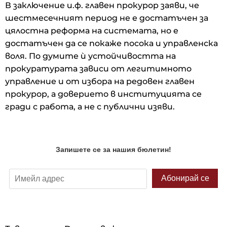
В заключение и.ф. главен прокурор заяви, че
шестмесечният период не е достатъчен за
цялостна реформа на системата, но е
достатъчен да се покаже посока и управленска
воля. По думите ѝ устойчивостта на
прокуратурата зависи от легитимното
управление и от избора на редовен главен
прокурор, а доверието в институцията се
гради с работа, а не с публични изяви.