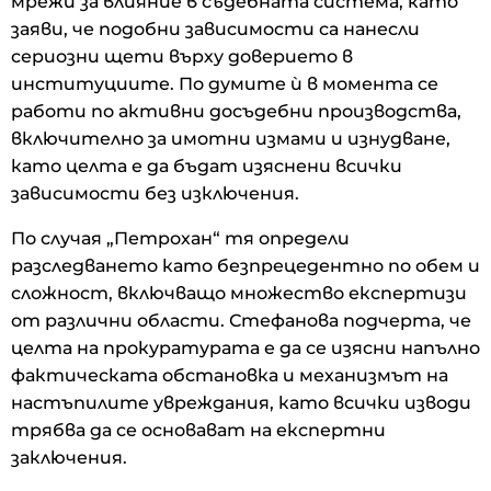
мрежи за влияние в съдебната система, като
заяви, че подобни зависимости са нанесли
сериозни щети върху доверието в
институциите. По думите ѝ в момента се
работи по активни досъдебни производства,
включително за имотни измами и изнудване,
като целта е да бъдат изяснени всички
зависимости без изключения.
По случая „Петрохан“ тя определи
разследването като безпрецедентно по обем и
сложност, включващо множество експертизи
от различни области. Стефанова подчерта, че
целта на прокуратурата е да се изясни напълно
фактическата обстановка и механизмът на
настъпилите увреждания, като всички изводи
трябва да се основават на експертни
заключения.