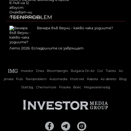
TEENPROBLEM
Венера във Везни - какво чака зодиите?
Лято 2026: Еспадрилите се завръщат
Investor
Dnes
Bloombergtv
Bulgaria On Air
Gol
Tialoto
Az-
jenata
Puls
Teenproblem
Automedia
Imoti.net
Rabota
Az-deteto
Blog
Start.bg
Chernomore
Posoka
Boec
Megavselena.bg