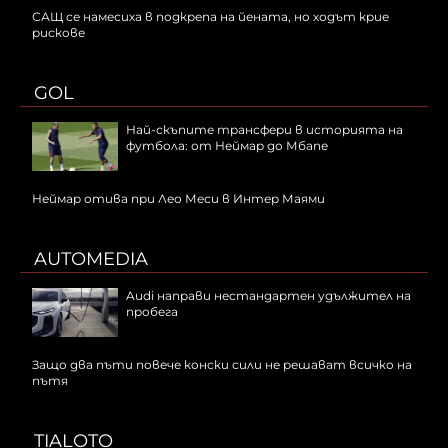
САЩ се намесиха в подкрепа на йената, но ходът крие
рискове
GOL
Най-скъпите трансфери в историята на
футбола: от Неймар до Мбапе
Неймар отива при Лео Меси в Интер Маями
AUTOMEDIA
Audi направи нестандартен удължител на
пробега
Защо два пъти повече конски сили не решават всичко на
пътя
TIALOTO