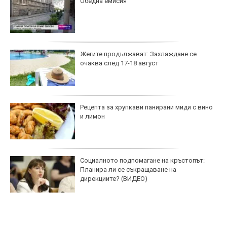
Обедна емисия
Жегите продължават: Захлаждане се
очаква след 17-18 август
Рецепта за хрупкави панирани миди с вино
и лимон
Социалното подпомагане на кръстопът:
Планира ли се съкращаване на
дирекциите? (ВИДЕО)