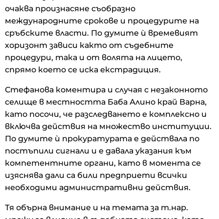
очаква произнасяне съобразно
международните срокове и процедурите на
сръбските власти. По думите ѝ времевият
хоризонт зависи както от съдебните
процедури, така и от волята на лицето,
спрямо което се иска екстрадиция.
Стефанова коментира и случая с незаконното
селище в местността Баба Алино край Варна,
като посочи, че разследването е комплексно и
включва действия на множество институции.
По думите ѝ прокуратурата е действала по
постъпили сигнали и е давала указания към
компетентните органи, като в момента се
изяснява дали са били предприети всички
необходими административни действия.
Тя обърна внимание и на темата за т.нар.