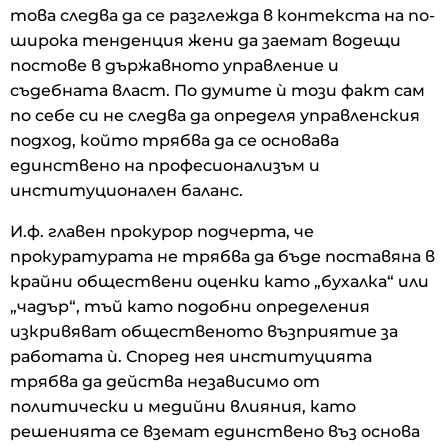
това следва да се разглежда в контекста на по-
широка тенденция жени да заемат водещи
постове в държавното управление и
съдебната власт. По думите ѝ този факт сам
по себе си не следва да определя управленския
подход, който трябва да се основава
единствено на професионализъм и
институционален баланс.
И.ф. главен прокурор подчерта, че
прокуратурата не трябва да бъде поставяна в
крайни обществени оценки като „бухалка“ или
„чадър“, тъй като подобни определения
изкривяват общественото възприятие за
работата ѝ. Според нея институцията
трябва да действа независимо от
политически и медийни влияния, като
решенията се вземат единствено въз основа