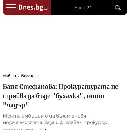
Днес | 32
Новини
България
Ваня Стефанова: Прокуратурата не
трябва да бъде "бухалка", нито
"чадър"
Моята амбиция е да възстановя
нормалността, каза и.ф. главен прокурор