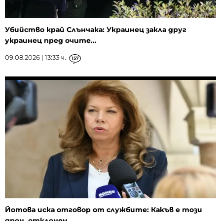
Убийство край Слънчака: Украинец закла друг
украинец пред очите...
09.08.2026 | 13:33 ч.
157
Йотова иска отговор от службите: Какъв е този
дрон, отклонен...