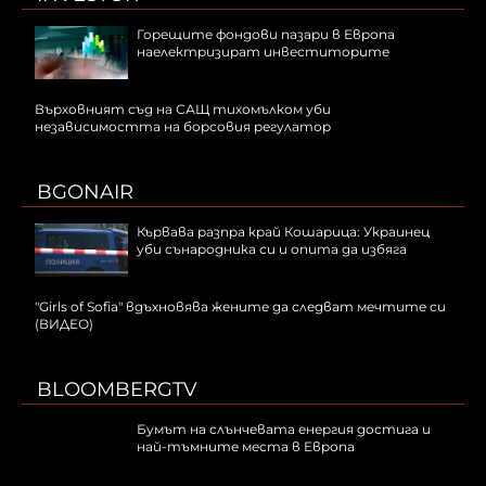
Горещите фондови пазари в Европа
наелектризират инвеститорите
Върховният съд на САЩ тихомълком уби
независимостта на борсовия регулатор
BGONAIR
Кървава разпра край Кошарица: Украинец
уби сънародника си и опита да избяга
"Girls of Sofia" вдъхновява жените да следват мечтите си
(ВИДЕО)
BLOOMBERGTV
Бумът на слънчевата енергия достига и
най-тъмните места в Европа