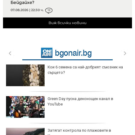
Бейдайхе?
07.08.2026 | 22:30 ч.
12
Виж всички новини
Кои 6 семена са най-добрият съюзник на
сърцето?
Green Day пусна денонощен канал в
YouTube
Затягат контрола по плажовете в