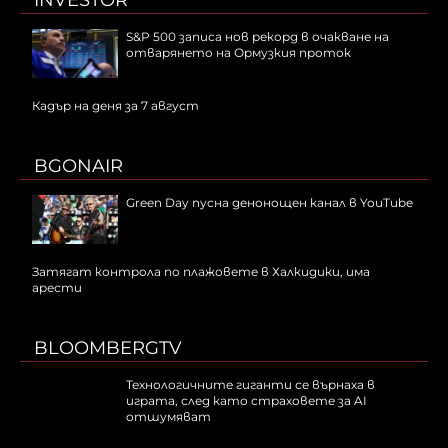
INVESTOR
S&P 500 записа нов рекорд в очакване на
отварянето на Ормузкия проток
Кадър на деня за 7 август
BGONAIR
Green Day пусна денонощен канал в YouTube
Затягат контрола по плажовете в Халкидики, има
арести
BLOOMBERGTV
Технологичните гиганти се върнаха в
играта, след като страховете за AI
отшумяват