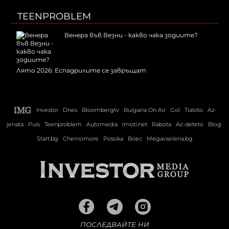
TEENPROBLEM
Венера във Везни - какво чака зодиите?
Лято 2026: Еспадрилите се завръщат
Investor
Dnes
Bloombergtv
Bulgaria On Air
Gol
Tialoto
Az-
jenata
Puls
Teenproblem
Automedia
Imoti.net
Rabota
Az-deteto
Blog
Start.bg
Chernomore
Posoka
Boec
Megavselena.bg
ПОСЛЕДВАЙТЕ НИ