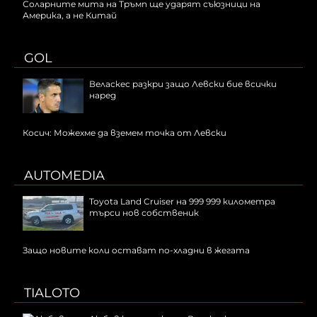
Соларните мита на Тръмп ще ударят съюзници на
Америка, а не Китай
GOL
Веласкес разкри защо Левски бие всички
наред
Косич: Можехме да вземем точка от Левски
AUTOMEDIA
Toyota Land Cruiser на 999 999 километра
търси нов собственик
Защо новите коли остават по-хладни в жегата
TIALOTO