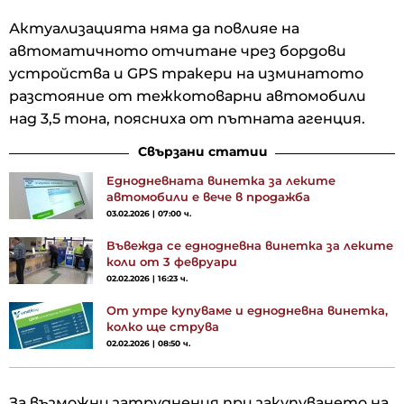
Актуализацията няма да повлияе на
автоматичното отчитане чрез бордови
устройства и GPS тракери на изминатото
разстояние от тежкотоварни автомобили
над 3,5 тона, поясниха от пътната агенция.
Свързани статии
Еднодневната винетка за леките
автомобили е вече в продажба
03.02.2026 | 07:00 ч.
Въвежда се еднодневна винетка за леките
коли от 3 февруари
02.02.2026 | 16:23 ч.
От утре купуваме и еднодневна винетка,
колко ще струва
02.02.2026 | 08:50 ч.
За възможни затруднения при закупуването на