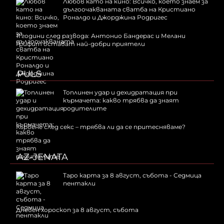
Любов като на кино: Всичко, което знаем за
дългоочакваната сватба на Кристиано
Роналдо и Джорджина Родригес
11 години след развода: Антонио Бандерас и Мелани
Грифит остават най-добри приятели
PULS
Топлинен удар и дехидратация при
кърмачета: какво трябва да знаят
родителите
Кървене след секс – трябва ли да се притесняваме?
AZ-JENATA
Таро карта за 8 август, събота - Седмица
пентакли
Дневен хороскоп за 8 август, събота