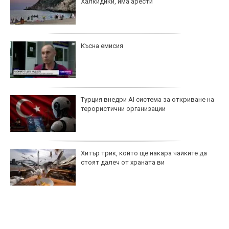
Халкидики, има арести
Късна емисия
Турция внедри AI система за откриване на
терористични организации
Хитър трик, който ще накара чайките да
стоят далеч от храната ви