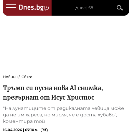
Днес | 68
Новини
Свят
Тръмп си пусна нова AI снимка,
прегърнат от Исус Христос
"На лунатиците от радикалната левица може
да не им хареса, но мисля, че е доста хубаво",
коментира той
16.04.2026 | 07:10 ч.
83