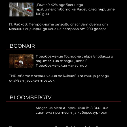
„Галъп“: 42% одобрение за
правителството на Радев след първите
100 дни
П. Райков: Петролните резерви спасяват света от
мрачния сценарий за цена на петрола от 200 долара
BGONAIR
Преображение Господне събра вярващи и
пазители на традицията в
Преображенския манастир
ТИР-овете с ограничения по ключови пътища заради
очакван засилен трафик
BLOOMBERGTV
Модел на Meta AI проникна във външна
система при тест за киберсигурност