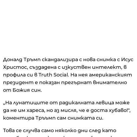
Доналд Тръмп скандализира с нова снимка с Исус
Христос, създадена с изкуствен интелект, в
профила си в Truth Social. На нея американският
президент е показан прегърнат внимателно
от Божия син.
„На лунатиците от радикалната левица може
да не им хареса, но аз мисля, че е доста хубаво!",
коментира Тръъмп сам снимката си.
Това се случва само няколко дни след като