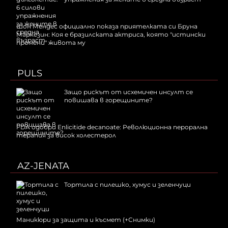
Шон Мендес официално показа приятелката си Бруна
Маркезин: Коя е бразилската актриса, която "истински
промени" живота му
PULS
Защо рискът от исхемичен инсулт се
повишава в горещините?
FDA одобри Еnlicitide decanoate: Революционна перорална
терапия за висок холестерол
AZ-JENATA
Тортила с пилешко, хумус и зеленчуци
Маникюри за защита и късмет (+Снимки)