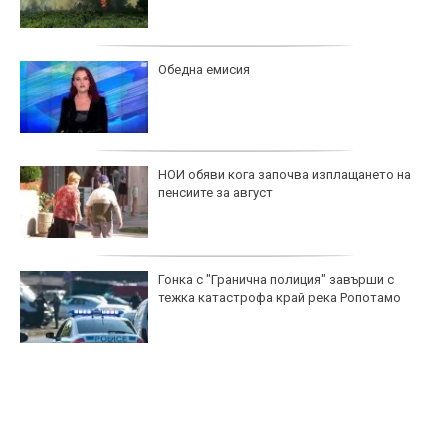
Обедна емисия
НОИ обяви кога започва изплащането на
пенсиите за август
Гонка с "Гранична полиция" завърши с
тежка катастрофа край река Ропотамо