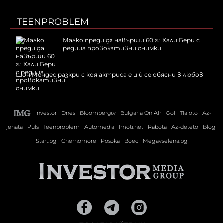
TEENPROBLEM
Малко преди да навърши 60 г.: Хали Бери с
редица провокативни снимки
Шон Мендес разкри с коя актриса е и ѝ се обясни в любов
Investor
Dnes
Bloombergtv
Bulgaria On Air
Gol
Tialoto
Az-
jenata
Puls
Teenproblem
Automedia
Imoti.net
Rabota
Az-deteto
Blog
Start.bg
Chernomore
Posoka
Boec
Megavselena.bg