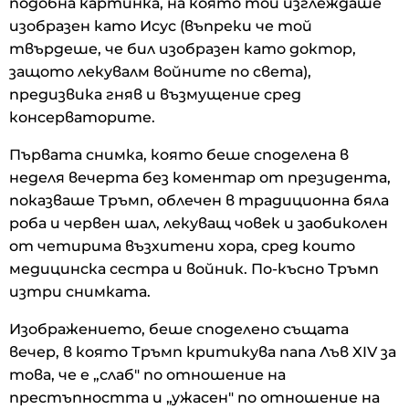
подобна картинка, на която той изглеждаше
изобразен като Исус (въпреки че той
твърдеше, че бил изобразен като доктор,
защото лекувалм войните по света),
предизвика гняв и възмущение сред
консерваторите.
Първата снимка, която беше споделена в
неделя вечерта без коментар от президента,
показваше Тръмп, облечен в традиционна бяла
роба и червен шал, лекуващ човек и заобиколен
от четирима възхитени хора, сред които
медицинска сестра и войник. По-късно Тръмп
изтри снимката.
Изображението, беше споделено същата
вечер, в която Тръмп критикува папа Лъв XIV за
това, че е „слаб" по отношение на
престъпността и „ужасен" по отношение на