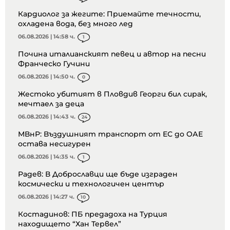
Кардиолог за жегите: Приемайте течности,
охладена вода, без много лед
06.08.2026 | 14:58 ч.
1
Почина италианският певец и автор на песни
Франческо Гучини
06.08.2026 | 14:50 ч.
0
Жестоко убитият в Пловдив Георги бил сирак,
мечтаел за деца
06.08.2026 | 14:43 ч.
24
МВнР: Въздушният транспорт от ЕС до ОАЕ
остава несигурен
06.08.2026 | 14:35 ч.
1
Радев: В Доброславци ще бъде изграден
космически и технологичен център
06.08.2026 | 14:27 ч.
10
Костадинов: ПБ предадоха на Турция
находището “Хан Тервел”