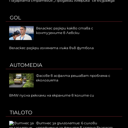
Пазарната стратегия „Продавай Америка“ се възражда
GOL
Веласкес разкри какво става с
контузените в Левски
Веласкес разкри голямата лъжа във футбола
AUTOMEDIA
Фасове в асфалта решават проблема с
екологията
BMW пусна реклами на екраните в колите си
TIALOTO
Фитнес за дълголетие: 6 силови
упражнения за жените в средна възраст