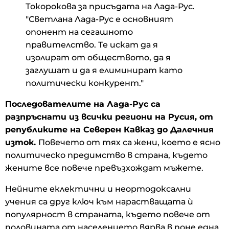
Токорокова за присъдата на Лада-Рус.
"Светлана Лада-Рус е основният
опонент на сегашното
правителство. Те искат да я
изолират от обществото, да я
заглушат и да я елиминират като
политически конкурент."
Последователите на Лада-Рус са
разпръснати из всички региони на Русия, от
републиките на Северен Кавказ до Далечния
изток.
Повечето от тях са жени, което е ясно
политическо предимство в страна, където
жените все повече превъзхождат мъжете.
Нейните еклектични и неортодоксални
учения са друг ключ към нарастващата ѝ
популярност в страната, където повече от
половината от населението вярва в поне една