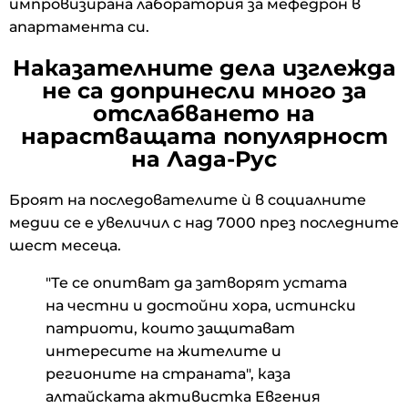
импровизирана лаборатория за мефедрон в
апартамента си.
Наказателните дела изглежда
не са допринесли много за
отслабването на
нарастващата популярност
на Лада-Рус
Броят на последователите ѝ в социалните
медии се е увеличил с над 7000 през последните
шест месеца.
"Те се опитват да затворят устата
на честни и достойни хора, истински
патриоти, които защитават
интересите на жителите и
регионите на страната", каза
алтайската активистка Евгения