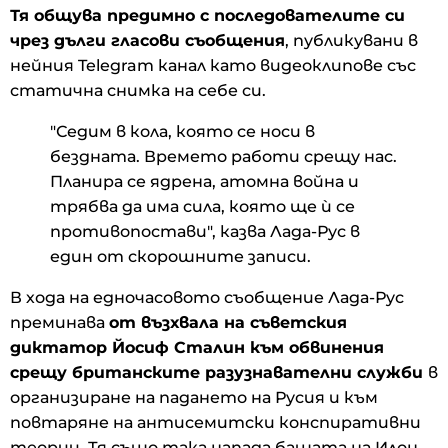
Тя общува предимно с последователите си
чрез дълги гласови съобщения
, публикувани в
нейния Telegram канал като видеоклипове със
статична снимка на себе си.
"Седим в кола, която се носи в
бездната. Времето работи срещу нас.
Планира се ядрена, атомна война и
трябва да има сила, която ще ѝ се
противопостави", казва Лада-Рус в
един от скорошните записи.
В хода на едночасовото съобщение Лада-Рус
преминава
от възхвала на съветския
диктатор Йосиф Сталин към обвинения
срещу британските разузнавателни служби
в
организиране на падането на Русия и към
повтаряне на антисемитски конспиративни
теории. Тя също така напада бащата на Илон