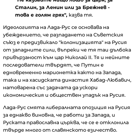
Сталин, за Ленин или за Брежнев -
това е голям грях",
казва тя.
Идеологията на Лада-Рус се основава на
убеждението, че разпадането на Съветския
съюз е предизвикало "колонизацията" на Русия
от западните сили, въпреки че тя таи дълбока
привързаност към цар Николай II. Тя и нейните
последователи твърдят, че Путин е
едновременно марионетка както на Запада,
така и на хасидската династия Хабад-Любавич,
натоварена със задачата да ускори
икономическия и обществен упадък на Русия.
Лада-Рус смята либералната опозиция на Русия
за еднакво виновна, че работи за Запада, и
Руската православна църква, че се е отклонила
твърде много от славянското езичество.