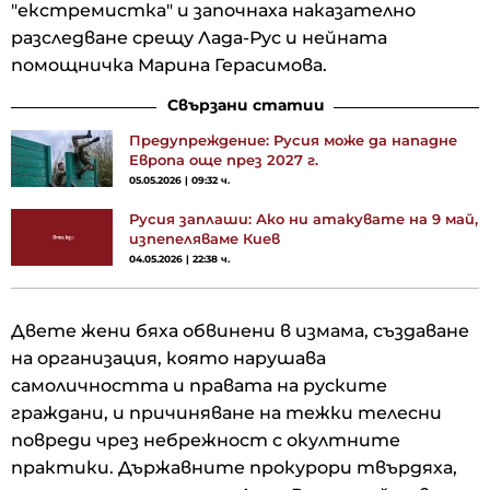
"екстремистка" и започнаха наказателно
разследване срещу Лада-Рус и нейната
помощничка Марина Герасимова.
Свързани статии
Предупреждение: Русия може да нападне
Европа още през 2027 г.
05.05.2026 | 09:32 ч.
Русия заплаши: Ако ни атакувате на 9 май,
изпепеляваме Киев
04.05.2026 | 22:38 ч.
Двете жени бяха обвинени в измама, създаване
на организация, която нарушава
самоличността и правата на руските
граждани, и причиняване на тежки телесни
повреди чрез небрежност с окултните
практики. Държавните прокурори твърдяха,