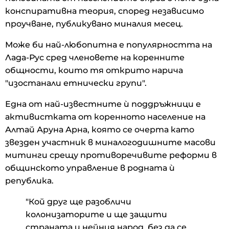
конспиративна теория, според независимо
проучване, публикувано миналия месец.
Може би най-любопитна е популярността на
Лада-Рус сред членовете на коренните
общности, които тя открито нарича
"изостанали етнически групи".
Една от най-известните ѝ поддръжници е
активистката от коренното население на
Алтай Аруна Арна, която се очерта като
звезден участник в миналогодишните масови
митинги срещу противоречивите реформи в
общинското управление в родната ѝ
република.
"Кой друг ще разобличи
колонизаторите и ще защити
страната и нейния народ, без да се