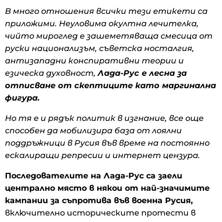
В много отношения всички тези етикети са
приложими. Неуловима окултна лечителка,
чийто мироглед е зашеметяваща смесица от
руски национализъм, съветска носталгия,
антизападни конспиративни теории и
езическа духовност,
Лада-Рус е лесна за
отписване от скептиците като маргинална
фигура.
Но тя е и рядък политик в изгнание, все още
способен да мобилизира база от лоялни
поддръжници в Русия във време на постоянно
ескалиращи репресии и интернет цензура.
Последователите на Лада-Рус са заели
централно място в някои от най-значимите
кампании за съпротива във военна Русия,
включително историческите протести в