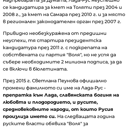
надпреварата за Думата, Лада-Рус неуспешно
се кандидатира за кмет на Толяти през 2004 и
2008 г., за кмет на Самара през 2010 г. и за място
в регионален законодателен орган през 2007 г.
Привидно необезкуражена от предишни
неуспехи, тя стартира президентска
кандидатура през 2011 г. с подкрепата на
собствената си партия "Воля", но не успя да
събере необходимите 2 милиона подписа, за да
се включи в бюлетината.
През 2015 г. Светлана Пеунова официално
промени фамилното си име на Лада-Рус -
препратка към Лада, славянската богиня на
любовта и плодородието, и русите,
средновековните народи, от които Русия
произлиза името си.
На следващата година
руските власти обявиха "Воля" за