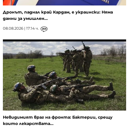
Дронът, паднал край Кардам, е украински: Няма
данни за умишлен...
08.08.2026 | 17:14 ч.
266
Невидимият враг на фронта: Бактерии, срещу
които лекарствата...