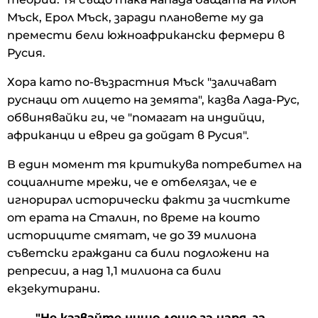
Мъск, Ерол Мъск, заради плановете му да
премести бели южноафрикански фермери в
Русия.
Хора като по-възрастния Мъск "заличават
руснаци от лицето на земята", казва Лада-Рус,
обвинявайки ги, че "помагат на индийци,
африканци и евреи да дойдат в Русия".
В един момент тя критикува потребител на
социалните мрежи, че е отбелязал, че е
игнорирал исторически факти за чистките
от ерата на Сталин, по време на които
историците смятат, че до 39 милиона
съветски граждани са били подложени на
репресии, а над 1,1 милиона са били
екзекутирани.
"Не казвайте нищо лошо за царя, за