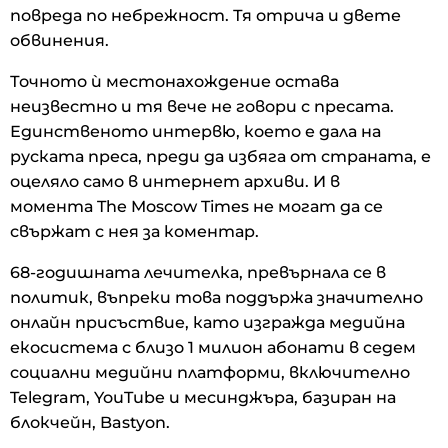
повреда по небрежност. Тя отрича и двете
обвинения.
Точното ѝ местонахождение остава
неизвестно и тя вече не говори с пресата.
Единственото интервю, което е дала на
руската преса, преди да избяга от страната, е
оцеляло само в интернет архиви. И в
момента The Moscow Times не могат да се
свържат с нея за коментар.
68-годишната лечителка, превърнала се в
политик, въпреки това поддържа значително
онлайн присъствие, като изгражда медийна
екосистема с близо 1 милион абонати в седем
социални медийни платформи, включително
Telegram, YouTube и месинджъра, базиран на
блокчейн, Bastyon.