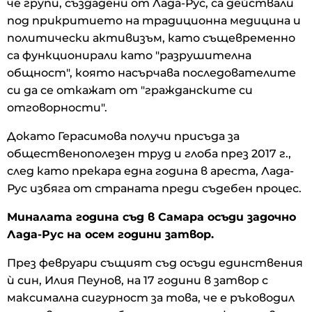
че групи, създадени от Лада-Рус, са действали
под прикритието на традиционна медицина и
политически активизъм, като същевременно
са функционирали като "разрушителна
общност", която насърчава последователите
си да се откажат от "гражданските си
отговорности".
Докато Герасимова получи присъда за
общественополезен труд и глоба през 2017 г.,
след като прекара една година в ареста, Лада-
Рус избяга от страната преди съдебен процес.
Миналата година съд в Самара осъди задочно
Лада-Рус на осем години затвор.
През февруари същият съд осъди единствения
ѝ син, Илия Пеунов, на 17 години в затвор с
максимална сигурност за това, че е ръководил