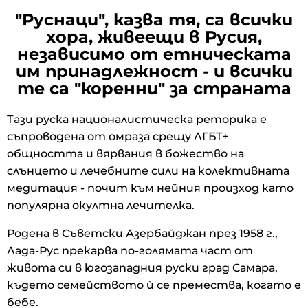
"Руснаци", казва тя, са всички
хора, живеещи в Русия,
независимо от етническата
им принадлежност - и всички
те са "коренни" за страната
Тази руска националистическа реторика е
съпроводена от омраза срещу ЛГБТ+
общността и вярвания в божество на
слънцето и лечебните сили на колективната
медитация - почит към нейния произход като
популярна окултна лечителка.
Родена в Съветски Азербайджан през 1958 г.,
Лада-Рус прекарва по-голямата част от
живота си в югозападния руски град Самара,
където семейството ѝ се премества, когато е
бебе.