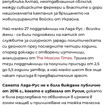
република Алтай, неотдавнашния сблъсък
между сибирските фермери и властите и дори
националната кампания за връщането на
мобилизираните войски от Украйна.
Най-малко 27 поддръжници на Лада-Рус - всички
жени - са били подложени на натиск от
службите за сигурност заради политическата
си дейност през последните четири години,
според доклади с отворени източници,
анализирани от
The Moscow Times.
Трима от
тези поддръжници са получили присъди от 2,5
до 5,5 години затвор, а най-малко шест все още
чакат присъда в предварителния арест.
Самата Лада-Рус не е била виждана публично
от 2016 г., когато е избягала от Русия,
докато
е била разследвана по обвинения в измама в
голям мащаб и причиняване на тежка телесна