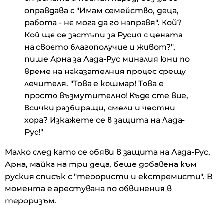
оправдава с "Имам семейство, деца,
работа - не мога да го направя". Кой?
Кой ще се застъпи за Русия с цената
на своето благополучие и живот?",
пише Арна за Лада-Рус миналия юни по
време на наказателния процес срещу
лечителя. "Това е кошмар! Това е
просто възмутително! Къде сте вие,
всички разбиращи, смели и честни
хора? Изкажете се в защита на Лада-
Рус!"
Малко след като се обяви в защита на Лада-Рус,
Арна, майка на три деца, беше добавена към
руския списък с "терористи и екстремисти". В
момента е арестувана по обвинения в
тероризъм.