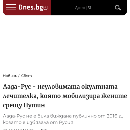
Днес | 51
Новини
Свят
Лада-Рус - неуловимата окултната
лечителка, която мобилизира жените
срещу Путин
Лада-Рус не е била виждана публично от 2016 г.,
когато е избягала от Русия