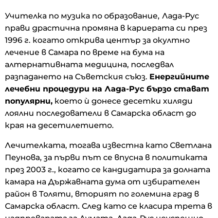
Учителка по музика по образование,
Лада-Рус
прави драстична промяна в кариерата си през
1996 г. когато открива център за окултно
лечение в Самара по време на бума на
алтернативната медицина, последвал
разпадането на Съветския съюз.
Енергийните
лечебни процедури на Лада-Рус бързо стават
популярни,
което ѝ донесе десетки хиляди
лоялни последователи в Самарска област до
края на десетилетието.
Лечителката, тогава известна като Светлана
Пеунова, за първи път се впусна в политиката
през 2003 г., когато се кандидатира за долната
камара на Държавната дума от избирателен
район в Толяти, вторият по големина град в
Самарска област. След като се класира трета в