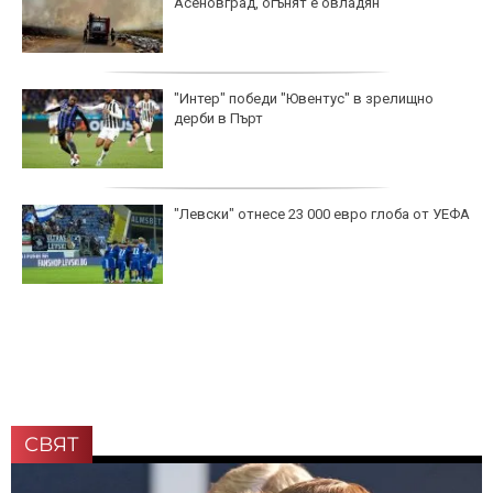
Асеновград, огънят е овладян
"Интер" победи "Ювентус" в зрелищно
дерби в Пърт
"Левски" отнесе 23 000 евро глоба от УЕФА
СВЯТ