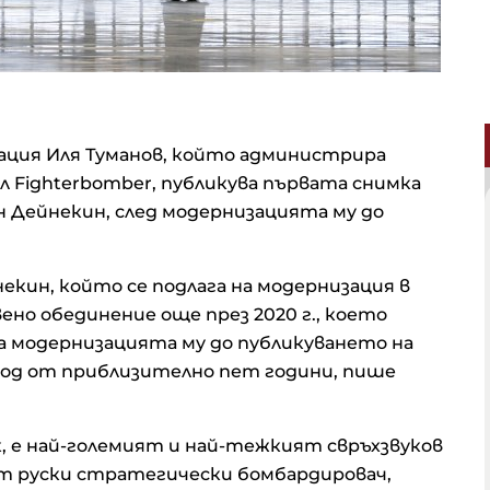
ация Иля Туманов, който администрира
л Fighterbomber, публикува първата снимка
чен Дейнекин, след модернизацията му до
кин, който се подлага на модернизация в
ено обединение още през 2020 г., което
а модернизацията му до публикуването на
од от приблизително пет години, пише
к, е най-големият и най-тежкият свръхзвуков
ят руски стратегически бомбардировач,