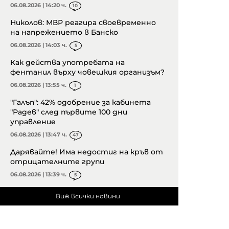
06.08.2026 | 14:20 ч.
10
Николов: МВР реагира своевременно
на напрежението в Банско
06.08.2026 | 14:03 ч.
5
Как действа употребата на
фентанил върху човешкия организъм?
06.08.2026 | 13:55 ч.
1
"Галъп": 42% одобрение за кабинета
"Радев" след първите 100 дни
управление
06.08.2026 | 13:47 ч.
47
Дарявайте! Има недостиг на кръв от
отрицателните групи
06.08.2026 | 13:39 ч.
5
Виж всички новини