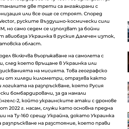
станалите две трети са ангажирани с
низация или все още се строят. Според
Vector, руските Въздушно-космически сили
„Галъп“: 42% одобрение за
, но само седем се използват за бойни
правителството на Радев след
първите 100 дни
 авиобаза Украинка в руския Далечен изток,
ратовска област.
П. Райков: Петролните резерви
одел включва въоръжаване на самолета с
спасяват света от мрачния
и, след което връщане в Украинка или
сценарий за цена на петрола от
200 долара
изискванията на мисията. Това географско
ени от хиляди километри, отразява както
Щерьо Ножаров: Може да има
и логиката на разпръскване, която Русия
актуализация на бюджета
ки бомбардировачи, за да намали
заради неизпълнени капиталови
разходи
нгелс-2, който украинските атаки с дронове
от 2022 г. насам, служи като основна предна
Световното по футбол тласна
ии на Ту-160 срещу Украйна, докато Украинка
цените на жилищата в Норвегия
 разпръскване на разстояние, което прави
до най-големия спад от шест