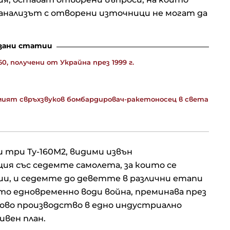
анализът с отворени източници не могат да
зани статии
0, получени от Украйна през 1999 г.
емият свръхзвуков бомбардировач-ракетоносец в света
 три Ту-160М2, видими извън
ия със седемте самолета, за които се
ии, и седемте до деветте в различни етапи
то едновременно води война, преминава през
ново производство в едно индустриално
ивен план.