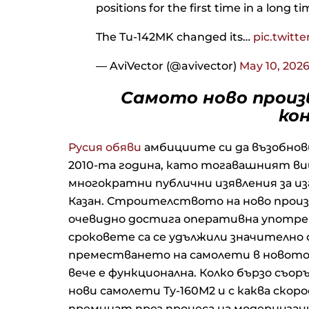
positions for the first time in a long ti
The Tu-142MK changed its…
pic.twitt
— AviVector (@avivector)
May 10, 202
Самото ново произ
ко
Русия обяви
амбициите си да възобнови
2010-та година, като тогавашният в
многократни публични изявления за из
Казан. Строителството на ново произво
очевидно достига оперативна употреба 
сроковете са се удължили значително
преместването на самолети в новото
вече е функционална. Колко бързо съо
нови самолети Ту-160М2 и с каква ско
преминат през процеса на модернизац