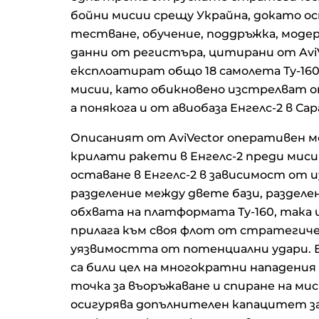
бойни мисии срещу Украйна, докато о
тестване, обучение, поддръжка, модер
данни от регистъра, цитирани от Avi
експлоатират общо 18 самолета Ту-160М
мисии, като обикновено изстрелват от
а понякога и от авиобаза Енгелс-2 в Са
Описаният от AviVector оперативен м
крилати ракети в Енгелс-2 преди миси
оставане в Енгелс-2 в зависимост от 
разделение между двете бази, раздел
обхвата на платформата Ту-160, така 
прилага към своя флот от стратегичес
уязвимостта от потенциални удари. Е
са били цел на многократни нападения 
точка за въоръжаване и спиране на мис
осигурява допълнителен капацитет за