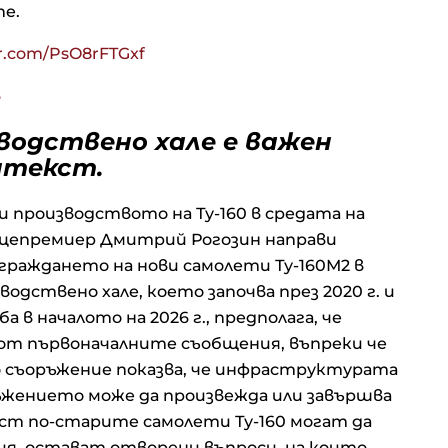
me.
er.com/PsO8rFTGxf
6
водствено хале е важен
нтекст.
 производството на Ту-160 в средата на
ицепремиер Дмитрий Рогозин направи
граждането на нови самолети Ту-160М2 в
дствено хале, което започва през 2020 г. и
в началото на 2026 г., предполага, че
 от първоначалните съобщения, въпреки че
 съоръжение показва, че инфраструктурата
ръжението може да произвежда или завършва
рост по-старите самолети Ту-160 могат да
ия, остават отворени въпроси, на които