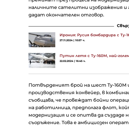
наличните сателитни изображения и 
дадат окончателен отговор.
Свър
Ирония: Русия бомбардира с Ту-16
27.11.2024 | 10:57 ч.
Путин летя с Ту-160М, най-гол
22.02.2024 | 16:45 ч.
Потвърденият брой на шест Ту-160М и
производствения конвейер, в комбинац
съобщава, че провеждат бойни операц
на работилница, предполага флот, кой
модернизация и се опитва да създаде 
съоръжение. Това е амбициозен операт