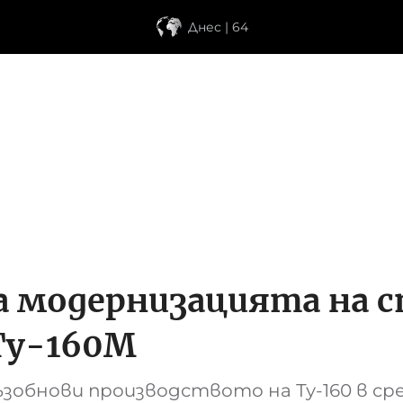
Днес | 64
а модернизацията на 
Ту-160М
ъзобнови производството на Ту-160 в ср