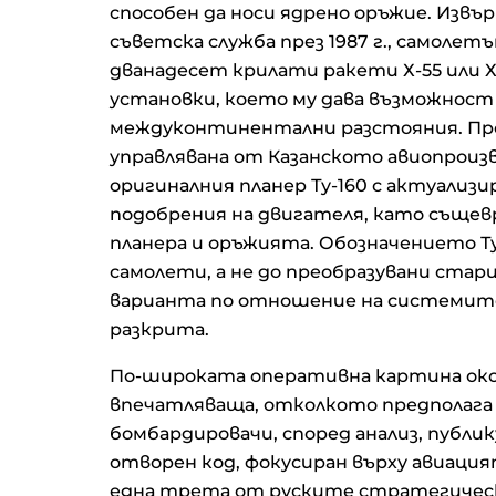
способен да носи ядрено оръжие. Извърш
съветска служба през 1987 г., самолет
дванадесет крилати ракети Х-55 или Х
установки, което му дава възможност 
междуконтинентални разстояния. Прог
управлявана от Казанското авиопроиз
оригиналния планер Ту-160 с актуализ
подобрения на двигателя, като същев
планера и оръжията. Обозначението Т
самолети, а не до преобразувани стар
варианта по отношение на системите
разкрита.
По-широката оперативна картина окол
впечатляваща, отколкото предполага
бомбардировачи, според анализ, публик
отворен код, фокусиран върху авиацият
една трета от руските стратегически