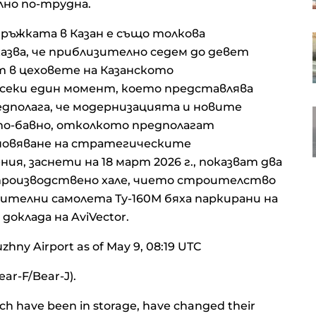
лно по-трудна.
години
ръжката в Казан е също толкова
България е сред страните в ЕС с
казва, че приблизително седем до девет
най-голям годишен ръст на
търговията на дребно
ат в цеховете на Казанското
всеки един момент, което представлява
дполага, че модернизацията и новите
Deutsche Telekom увеличава
о-бавно, отколкото предполагат
сумата за обратно изкупуване на
акции с до 3 милиарда евро
бновяване на стратегическите
я, заснети на 18 март 2026 г., показват два
 производствено хале, чието строителство
лнителни самолета Ту-160М бяха паркирани на
оклада на AviVector.
uzhny Airport as of May 9, 08:19 UTC
ar-F/Bear-J).
h have been in storage, have changed their