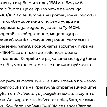
ен за първи път през 1981 г. и влязъл в
ът с въртящо се крило може да носи до
-101/102 в две вътрешни ротационни пускови
за конвенционални и ядрени удари на
рамата за модернизация на Ту-160М,
водствено обединение, модернизира
ирана авионика, комуникационни системи и
ременно запазва основната архитектура на
у-160М2 се отнася до новопостроени
и планери, въпреки че разликата между двата
 и възможностите не е напълно публично
о руския флот Ту-160 е значително по-малко
 реториката на Кремъл за стратегическите
уван от AviVector, изследователски акаунт с
а. Докладите на AviVector показват, че само
 бомбардировачи Ту-160М се използват за