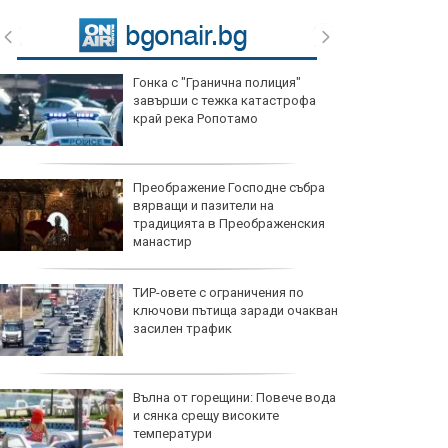
Гонка с "Гранична полиция"
завърши с тежка катастрофа
край река Ропотамо
Преображение Господне събра
вярващи и пазители на
традицията в Преображенския
манастир
ТИР-овете с ограничения по
ключови пътища заради очакван
засилен трафик
Вълна от горещини: Повече вода
и сянка срещу високите
температури