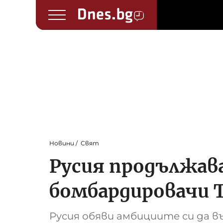
Новини
Свят
Русия продължав
бомбардировачи 
Русия обяви амбициите си да в