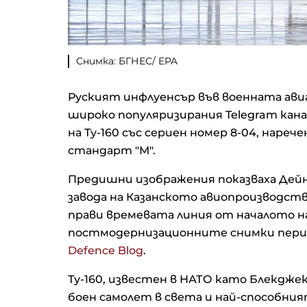
Снимка: БГНЕС/ EPA
Руският инфлуенсър във военната ави
широко популяризирания Telegram кана
на Ту-160 със сериен номер 8-04, наре
стандарт "М".
Предишни изображения показваха Дейне
завода на Казанското авиопроизводств
прави времевата линия от началото н
постмодернизационните снимки пери
Defence Blog
.
Ту-160, известен в НАТО като Блекдже
боен самолет в света и най-способни