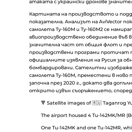
атаката с украински дронове значите
Картината на производството и подд
показателна. Анализът на AviVector по
самолета Ту-160М и Ту-160М2 се намир
авиопроизводствено обединение във 
значителна част от общия флот и пре
производствени програми протичат п
официалните изявления на Русия за о
бомбардировачи. Сателитни изображени
самолета Ту-160М, преместени в ново
започна през 2020 г., докато два допъ
открито извън съоръжението, според д
🔻 Satellite images of 🇷🇺 Taganrog Y
The airport housed 4 Tu-142MK/MR (Be
One Tu-142MK and one Tu-142MR, whic