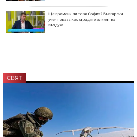
Ще промени ли това София? Български
учен показа как сградите влияят на
въздуха
СВЯТ