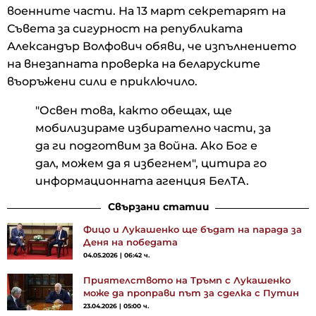
военните части. На 13 март секретарят на
Съвета за сигурност на републиката
Александър Волфович обяви, че изпълнението
на внезапната проверка на беларуските
въоръжени сили е приключило.
"Освен това, както обещах, ще
мобилизираме избирателно части, за
да ги подготвим за война. Ако Бог е
дал, можем да я избегнем", цитира го
информационната агенция БелТА.
Свързани статии
Фицо и Лукашенко ще бъдат на парада за
Деня на победата
04.05.2026 | 06:42 ч.
Приятелството на Тръмп с Лукашенко
може да проправи път за сделка с Путин
23.04.2026 | 05:00 ч.