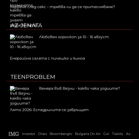
Кървене след секс – трябва ли да се притесняваме?
AZ-JENATA
Любовен хороскоп за 10 - 16 август
Енергийна салата с пилешко и киноа
TEENPROBLEM
Венера във Везни - какво чака зодиите?
Лято 2026: Еспадрилите се завръщат
Investor
Dnes
Bloombergtv
Bulgaria On Air
Gol
Tialoto
Az-