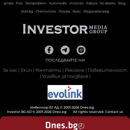
jenata
Puls
Teenproblem
Automedia
Imoti.net
Rabota
Az-deteto
Blog
Start.bg
Chernomore
Posoka
Boec
Megavselena.bg
ПОСЛЕДВАЙТЕ НИ
За нас
|
Екип
|
Контакти
|
Реклама
|
Поверителност
|
Условия за ползване
|
Инвестор.БГ АД © 2001-2026 Dnes.bg
Investor.BG AD © 2001-2026 Dnes.bg
All rights reserved.
Contact us