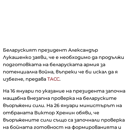
Беларуският президент Александър
Лукашенко заяви, че е необходимо да продължи
подготовката на беларуската армия за
потенциална война, въпреки че би искал да я
избегне, предава
ТАСС
.
На 16 януари по указание на президента започна
мащабна внезапна проверка на беларуските
въоръжени сили. На 26 януари министърът на
отбраната Виктор Хренин обяви, че
въоръжените сили също са започнали проверка
на бойната готовност на формированията и