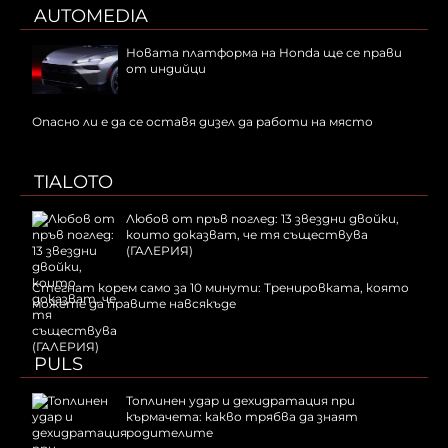
AUTOMEDIA
Новата платформа на Honda ще се прави
от индийци
Опасно ли е да се оставя дизел да работи на място
TIALOTO
Любов от пръв поглед: 13 звездни двойки,
които доказват, че тя съществува
(ГАЛЕРИЯ)
Стегнат корем само за 10 минути: Тренировката, която
можете да правите навсякъде
PULS
Топлинен удар и дехидратация при
кърмачета: какво трябва да знаят
родителите