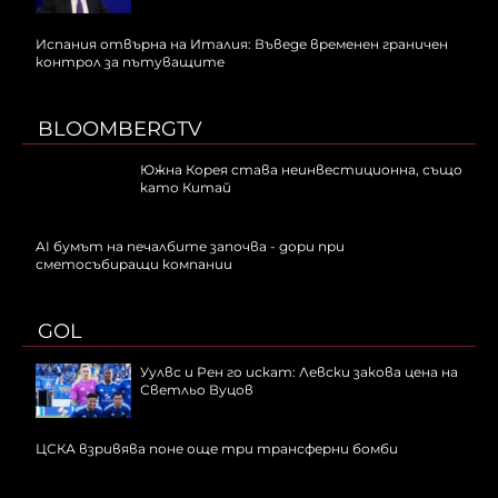
Испания отвърна на Италия: Въведе временен граничен
контрол за пътуващите
BLOOMBERGTV
Южна Корея става неинвестиционна, също
като Китай
AI бумът на печалбите започва - дори при
сметосъбиращи компании
GOL
Уулвс и Рен го искат: Левски закова цена на
Светльо Вуцов
ЦСКА взривява поне още три трансферни бомби