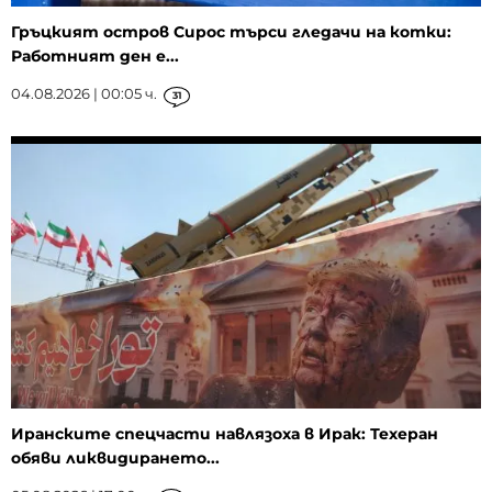
Гръцкият остров Сирос търси гледачи на котки:
Работният ден е...
04.08.2026 | 00:05 ч.
31
Иранските спецчасти навлязоха в Ирак: Техеран
обяви ликвидирането...