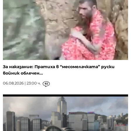
За наказание: Пратиха в “месомелачката” руски
войник облечен...
06.08.2026 | 23:00 ч.
82