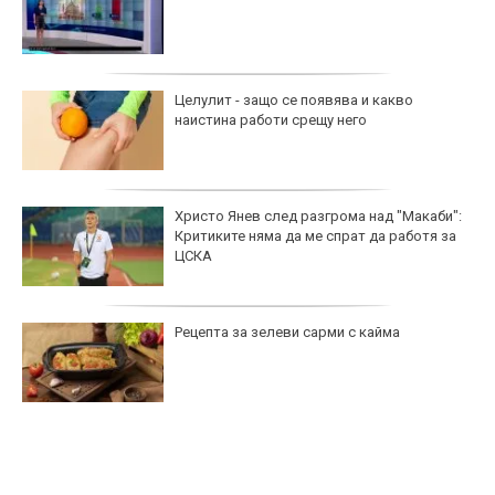
Целулит - защо се появява и какво
наистина работи срещу него
Христо Янев след разгрома над "Макаби":
Критиките няма да ме спрат да работя за
ЦСКА
Рецепта за зелеви сарми с кайма