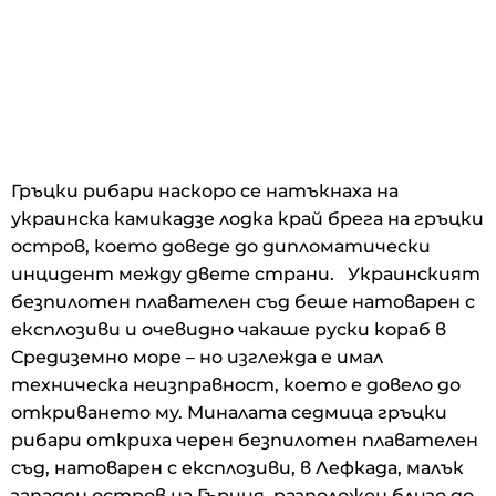
Гръцки рибари наскоро се натъкнаха на
украинска камикадзе лодка край брега на гръцки
остров, което доведе до дипломатически
инцидент между двете страни. Украинският
безпилотен плавателен съд беше натоварен с
експлозиви и очевидно чакаше руски кораб в
Средиземно море – но изглежда е имал
техническа неизправност, което е довело до
откриването му. Миналата седмица гръцки
рибари откриха черен безпилотен плавателен
съд, натоварен с експлозиви, в Лефкада, малък
западен остров на Гърция, разположен близо до