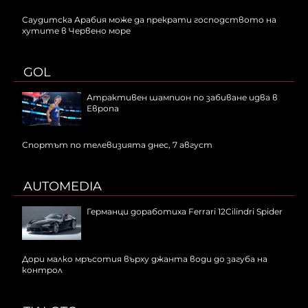
Саудитска Арабия може да прекрати господството на
хутите в Червено море
GOL
Атрактивен шампион по забиване идва в
Европа
Спортът по телевизията днес, 7 август
AUTOMEDIA
Германци доработиха Ferrari 12Cilindri Spider
Дори малко мръсотия върху джанта води до загуба на
контрол