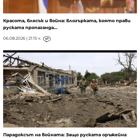
Красота, блясък и война: Блогърката, която прави
руската пропаганда...
06.08.2026 | 21:15 ч.
47
Парадоксът на войната: Защо руската оръжейна