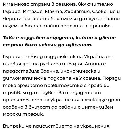
Има много страни в региона, включително
Гърция, Италия, Малта, Хърватия, Словения и
Черна гора, които биха могли да служат като
наземна база за тайни операции с дронове.
Това е неудобен инцидент, който и двете
страни биха искали да избегнат.
Гърция е твърд поддръжник на Украйна от
първия ден на руската инвазия. Атина е
предоставила военна, икономическа и
дипломатическа подкрепа на Украйна. Поради
това гръцкото правителство с право би
трябвало да се чувства предадено от
присъствието на украинския камикадзе дрон,
особено в близост до райони с интензивен
морски трафик.
Въпреки че присъствието на украинския