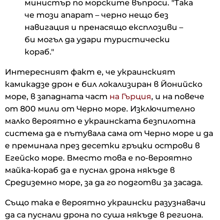
министър по морските въпроси. "Така
че този апарат – черно нещо без
навигация и пренасящо експлозиви –
би могъл да удари туристически
кораб."
Интересният факт е, че украинският
камикадзе дрон е бил локализиран в Йонийско
море, в западната част
на Гърция
, и на повече
от 800 мили от Черно море. Изключително
малко вероятно е украинската безпилотна
система да е пътувала сама от Черно море и да
е преминала през десетки гръцки острови в
Егейско море. Вместо това е по-вероятно
майка-кораб да е пуснал дрона някъде в
Средиземно море, за да го подготви за засада.
Също така е вероятно украински разузнавачи
да са пуснали дрона по суша някъде в региона.