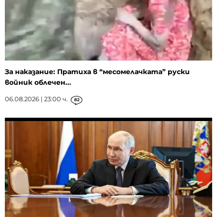
За наказание: Пратиха в “месомелачката” руски
войник облечен...
06.08.2026 | 23:00 ч.
82