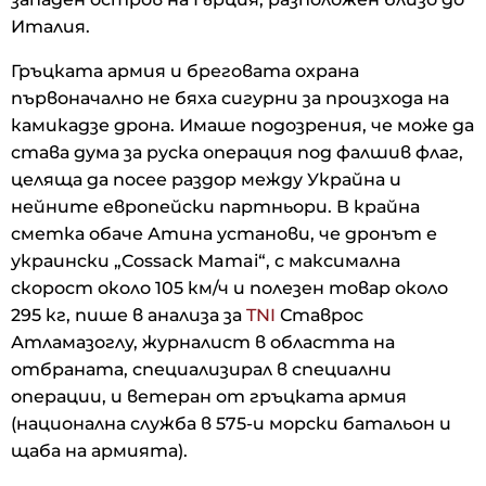
Италия.
Гръцката армия и бреговата охрана
първоначално не бяха сигурни за произхода на
камикадзе дрона. Имаше подозрения, че може да
става дума за руска операция под фалшив флаг,
целяща да посее раздор между Украйна и
нейните европейски партньори. В крайна
сметка обаче Атина установи, че дронът е
украински „Cossack Mamai“, с максимална
скорост около 105 км/ч и полезен товар около
295 кг, пише в анализа за
TNI
Ставрос
Атламазоглу, журналист в областта на
отбраната, специализирал в специални
операции, и ветеран от гръцката армия
(национална служба в 575-и морски батальон и
щаба на армията).