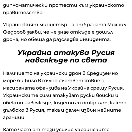
дипломатически протести към украинското
правителство.
Украинският министър на отбраната Михаил
Федоров заяви, че не знае откъде е дошъл
дрона, но обеща да разследва инцидента.
Украйна атакува Русия
навсякъде по света
Наличието на украински дрон в Средиземно
море би било в пълно съответствие с
масираната офанзива на Украйна срещу Русия.
Украинските сили атакуват руски войски и
обекти навсякъде, където ги открият, както
дълбоко в Русия, така и далеч извън нейните
граници.
Като част от тези усилия украинските