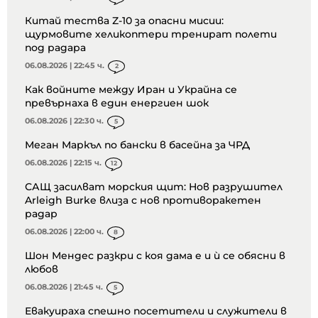
Китай тества Z-10 за опасни мисии:
щурмовите хеликоптери тренират полети
под радара
06.08.2026 | 22:45 ч.
2
Как войните между Иран и Украйна се
превърнаха в един енергиен шок
06.08.2026 | 22:30 ч.
5
Меган Маркъл по бански в басейна за ЧРД
06.08.2026 | 22:15 ч.
12
САЩ засилват морския щит: Нов разрушител
Arleigh Burke влиза с нов противоракетен
радар
06.08.2026 | 22:00 ч.
8
Шон Мендес разкри с коя дама е и ѝ се обясни в
любов
06.08.2026 | 21:45 ч.
5
Евакуираха спешно посетители и служители в