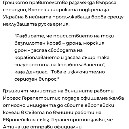
Гръцкото правителство разглежда въпроса
сериозно, въпреки широката подкрепа за
Украйна в нейната продължаваща борба срещу
нахлуващата руска армия.
"Разбирате, че присъствието на този
безпилотен кораб – дрона, морския
дрон – засяга свободата на
корабоплаването и засяга също така
сигурността на корабоплаването",
каза Дендиас. "Това е изключително
сериозен въпрос."
Гръцкият министър на външните работи
Йоргос Герапетритис подаде официална жалба
относно инцидента до своите европейски
колеги в Съвета по външни работи на
Европейския съюз. Герапетритис заяви, че
Атина ще отправи официални