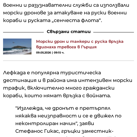
военни и разузнавателни служби са използвали
морски дронове за атакуване на руски военни
кораби и руската „сенчеста флота“.
Свързани статии
Морски дрон и танкери с руска връзка
вдигнаха тревога в Гърция
09.05.2026 | 09:15 ч.
Лефкада е популярна туристическа
дестинация и в района има интензивен морски
трафик, включително много граждански
кораби, които нямат връзка с войната.
"Изглежда, че дронът е претърпял
някаква неизправност и се е движел по
неконтролиран начин", заяви
Стефанос Гикас, гръцки заместник-