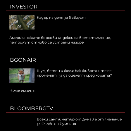
INVESTOR
Кадър на деня за 6 август
Американските борсови индекси са в отстъпление,
петролът отново се устреми нагоре
BGONAIR
Шум, бетон и жеги: Как животните се
променят, за да оцелеят сред хората?
Късна емисия
BLOOMBERGTV
Всеки сантиметър от Дунав е от значение
за Сърбия и Румъния