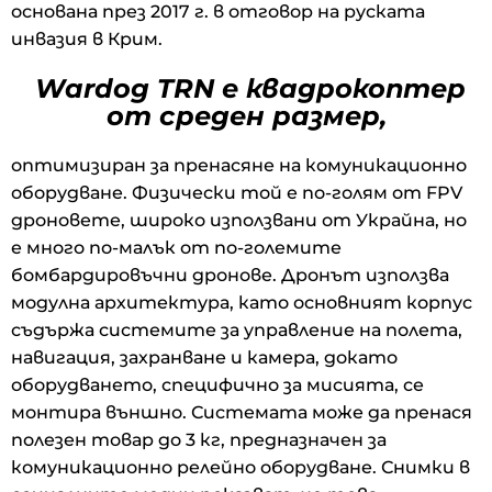
основана през 2017 г. в отговор на руската
инвазия в Крим.
Wardog TRN е квадрокоптер
от среден размер,
оптимизиран за пренасяне на комуникационно
оборудване. Физически той е по-голям от FPV
дроновете, широко използвани от Украйна, но
е много по-малък от по-големите
бомбардировъчни дронове. Дронът използва
модулна архитектура, като основният корпус
съдържа системите за управление на полета,
навигация, захранване и камера, докато
оборудването, специфично за мисията, се
монтира външно. Системата може да пренася
полезен товар до 3 кг, предназначен за
комуникационно релейно оборудване. Снимки в