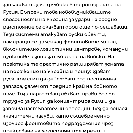
заплашват цели дълбоко в територията на
Русия. Въпреки това нововъзникващите
способности на Украйна за удари на средно
разстояние се оказват дори още по-решаващи.
Тези системи атакуват руски обекти,
намиращи се далеч зад фронтовите линии,
включително логистични центрове, командни
пунктове и зони за събиране на войски. На
практика те драстично разширяват зоната
на поражение на Украйна и принуждават
руските сили да действат под постоянна
заплаха, далеч от предния край на бойното
поле. Този нарастващ обхват прави все по-
трудно за Русия да концентрира сили и да
започва настъпателни операции, без да понася
значителни загуби, като същевременно
изолира фронтовите подразделения чрез
прекъсване на логистичните мрежи и