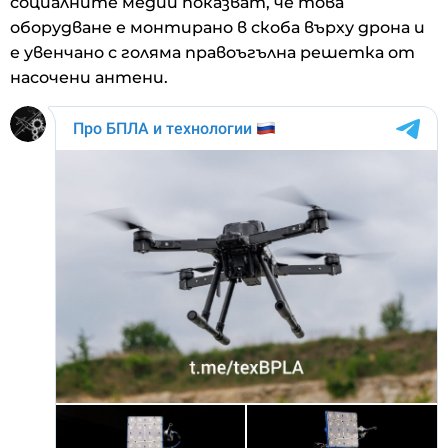
социалните медии показват, че това
оборудване е монтирано в скоба върху дрона и
е увенчано с голяма правоъгълна решетка от
насочени антени.