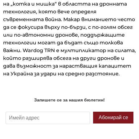
на „котка и мишка“ в областта на дронната
технология, която вече определя
съвременната война. Макар вниманието често
да се фокусира върху по-бързи, с по-голям обсег
или по-автономни дронове, поддържащите
технологии могат да бъдат също толкова
важни. Wardog TRN е мултипликатор на силата,
който разширява обсега на други дронове и
дава възможност за нарастващия капацитет
на Украйна за удари на средно разстояние.