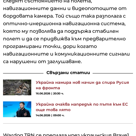
следят състоянието на полета,
навигационните данни и видеопотоците от
бордовата камера. Той също така разполага с
оптично-инерционна навигационна система,
която му позволява да поддържа стабилен
полет и да се придвижва към предварително
програмирани точки, дори когато
навигационните и комуникационните сигнали
са нарушени от заглушаване.
Свързани статии
Украйна намира нов начин да спира Русия
на фронта
16.06.2026 | 20:30 ч.
Украйна очаква напредък по пътя към ЕС
още това лято
14.06.2026 | 09:00 ч.
Wardog TRN се предлага чрез украинския Brave1