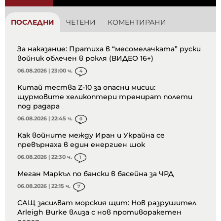
ПОСЛЕДНИ
ЧЕТЕНИ
КОМЕНТИРАНИ
За наказание: Пратиха в “месомелачката” руски
войник облечен в рокля (ВИДЕО 16+)
06.08.2026 | 23:00 ч.
4
Китай тества Z-10 за опасни мисии:
щурмовите хеликоптери тренират полети
под радара
06.08.2026 | 22:45 ч.
0
Как войните между Иран и Украйна се
превърнаха в един енергиен шок
06.08.2026 | 22:30 ч.
1
Меган Маркъл по бански в басейна за ЧРД
06.08.2026 | 22:15 ч.
7
САЩ засилват морския щит: Нов разрушител
Arleigh Burke влиза с нов противоракетен