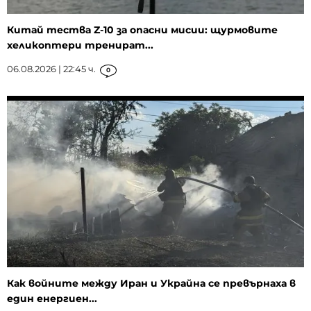
Китай тества Z-10 за опасни мисии: щурмовите
хеликоптери тренират...
06.08.2026 | 22:45 ч.
0
Как войните между Иран и Украйна се превърнаха в
един енергиен...