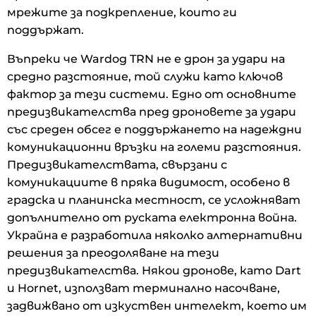
мрежите за подкрепление, които ги
поддържат.
Въпреки че Wardog TRN не е дрон за удари на
средно разстояние, той служи като ключов
фактор за тези системи. Едно от основните
предизвикателства пред дроновете за удари
със среден обсег е поддържането на надеждни
комуникационни връзки на големи разстояния.
Предизвикателствата, свързани с
комуникациите в пряка видимост, особено в
градска и планинска местност, се усложняват
допълнително от руската електронна война.
Украйна е разработила няколко алтернативни
решения за преодоляване на тези
предизвикателства. Някои дронове, като Dart
и Hornet, използват терминално насочване,
задвижвано от изкуствен интелект, което им