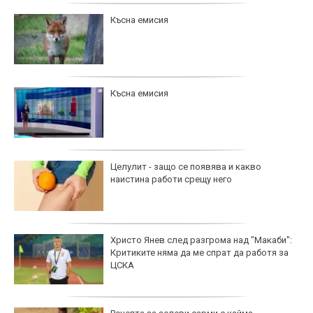
Късна емисия
Късна емисия
Целулит - защо се появява и какво
наистина работи срещу него
Христо Янев след разгрома над "Макаби":
Критиките няма да ме спрат да работя за
ЦСКА