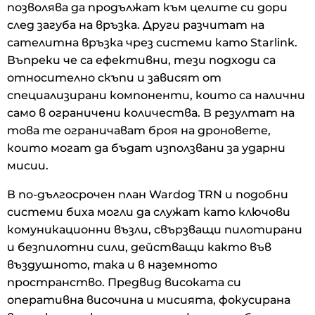
позволява да продължат към целите си дори
след загуба на връзка. Други разчитат на
сателитна връзка чрез системи като Starlink.
Въпреки че са ефективни, тези подходи са
относително скъпи и зависят от
специализирани компоненти, които са налични
само в ограничени количества. В резултат на
това те ограничават броя на дроновете,
които могат да бъдат използвани за ударни
мисии.
В по-дългосрочен план Wardog TRN и подобни
системи биха могли да служат като ключови
комуникационни възли, свързващи пилотирани
и безпилотни сили, действащи както във
въздушното, така и в наземното
пространство. Предвид високата си
оперативна височина и мисията, фокусирана