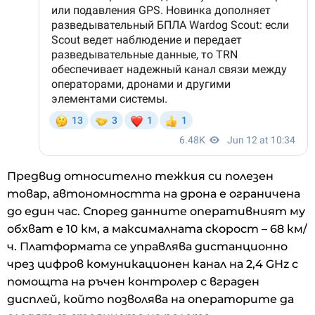
Предвид относително тежкия си полезен
товар, автономността на дрона е ограничена
до един час. Според данните оперативният му
обхват е 10 км, а максималната скорост – 68 км/
ч. Платформата се управлява дистанционно
чрез цифров комуникационен канал на 2,4 GHz с
помощта на ръчен контролер с вграден
дисплей, който позволява на операторите да