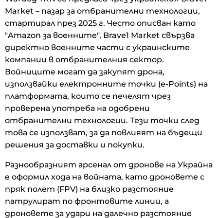
Market – пазар за отбранителни технологии,
стартирал през 2025 г. Често описван като
"Amazon за военните", Brave1 Market свързва
директно военните части с украинските
компании в отбранителния сектор.
Войниците могат да закупят дрона,
използвайки електронните точки (e-Points) на
платформата, които се печелят чрез
проверена употреба на одобрени
отбранителни технологии. Тези точки след
това се използват, за да повлияят на бъдещи
решения за доставки и покупки.
Разнообразният арсенал от дронове на Украйна
е оформил хода на войната, като дроновете с
пряк полет (FPV) на близко разстояние
патрулират по фронтовите линии, а
дроновете за удари на далечно разстояние