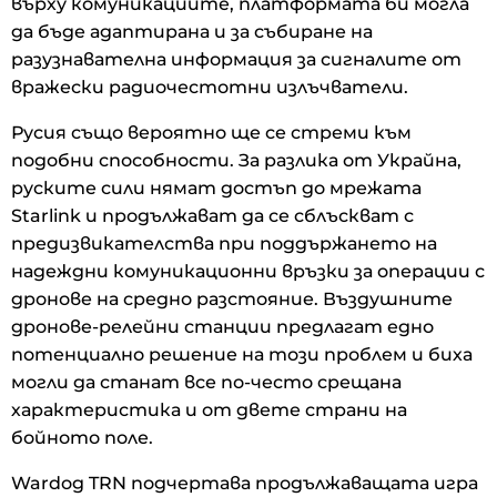
върху комуникациите, платформата би могла
да бъде адаптирана и за събиране на
разузнавателна информация за сигналите от
вражески радиочестотни излъчватели.
Русия също вероятно ще се стреми към
подобни способности. За разлика от Украйна,
руските сили нямат достъп до мрежата
Starlink и продължават да се сблъскват с
предизвикателства при поддържането на
надеждни комуникационни връзки за операции с
дронове на средно разстояние. Въздушните
дронове-релейни станции предлагат едно
потенциално решение на този проблем и биха
могли да станат все по-често срещана
характеристика и от двете страни на
бойното поле.
Wardog TRN подчертава продължаващата игра