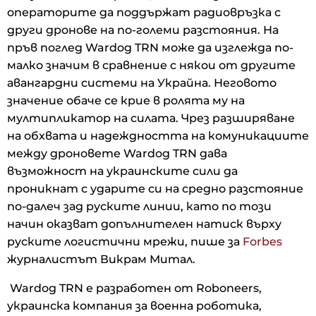
операторите да поддържат радиовръзка с
други дронове на по-големи разстояния. На
пръв поглед Wardog TRN може да изглежда по-
малко значим в сравнение с някои от другите
авангардни системи на Украйна. Неговото
значение обаче се крие в ролята му на
мултипликатор на силата. Чрез разширяване
на обхвата и надеждността на комуникациите
между дроновете Wardog TRN дава
възможност на украинските сили да
проникнат с ударите си на средно разстояние
по-далеч зад руските линии, като по този
начин оказват допълнителен натиск върху
руските логистични мрежи, пише за
Forbes
журналистът Викрам Митал.
Wardog TRN е разработен от Roboneers,
украинска компания за военна роботика,