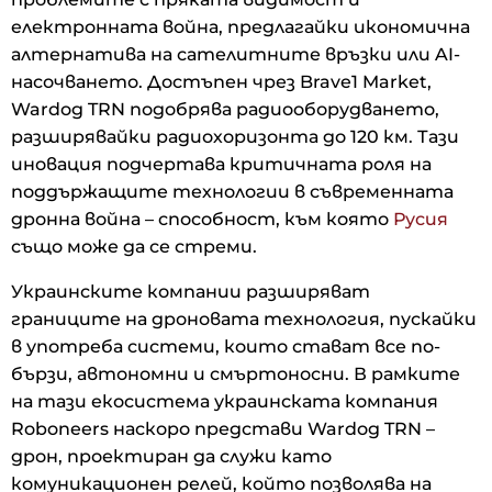
електронната война, предлагайки икономична
алтернатива на сателитните връзки или AI-
насочването. Достъпен чрез Brave1 Market,
Wardog TRN подобрява радиооборудването,
разширявайки радиохоризонта до 120 км. Тази
иновация подчертава критичната роля на
поддържащите технологии в съвременната
дронна война – способност, към която
Русия
също може да се стреми.
Украинските компании разширяват
границите на дроновата технология, пускайки
в употреба системи, които стават все по-
бързи, автономни и смъртоносни. В рамките
на тази екосистема украинската компания
Roboneers наскоро представи Wardog TRN –
дрон, проектиран да служи като
комуникационен релей, който позволява на