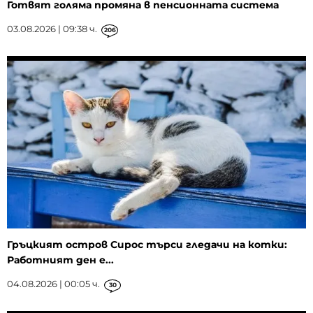
Готвят голяма промяна в пенсионната система
03.08.2026 | 09:38 ч.
206
Гръцкият остров Сирос търси гледачи на котки:
Работният ден е...
04.08.2026 | 00:05 ч.
30