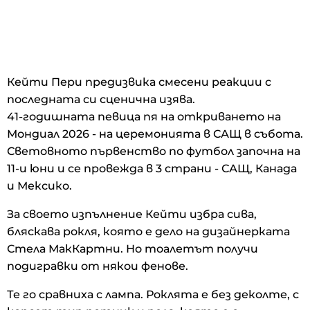
Кейти Пери предизвика смесени реакции с
последната си сценична изява.
41-годишната певица пя на откриването на
Мондиал 2026 - на церемонията в САЩ в събота.
Световното първенство по футбол започна на
11-и юни и се провежда в 3 страни - САЩ, Канада
и Мексико.
За своето изпълнение Кейти избра сива,
бляскава рокля, която е дело на дизайнерката
Стела МакКартни. Но тоалетът получи
подигравки от някои фенове.
Те го сравниха с лампа. Роклята е без деколте, с