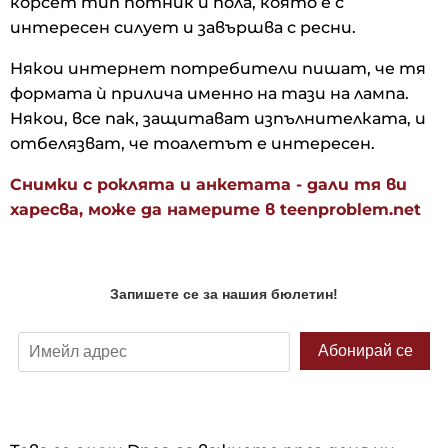
корсет тип потник и пола, която е с
интересен силует и завършва с ресни.
Някои интернет потребители пишат, че тя
формата ѝ прилича именно на тази на лампа.
Някои, все пак, защитават изпълнителката, и
отбелязват, че тоалетът е интересен.
Снимки с роклята и анкетата - дали тя ви
харесва, може да намерите в teenproblem.net