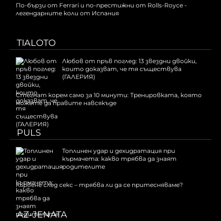
По-бързи от Ferrari и по-престижни от Rolls-Royce -
легендарните коли от Испания
TIALOTO
Любов от пръв поглед: 13 звездни двойки,
които доказват, че тя съществува
(ГАЛЕРИЯ)
Стегнат корем само за 10 минути: Тренировката, която
можете да правите навсякъде
PULS
Топлинен удар и дехидратация при
кърмачета: какво трябва да знаят
родителите
Кървене след секс – трябва ли да се притесняваме?
AZ-JENATA