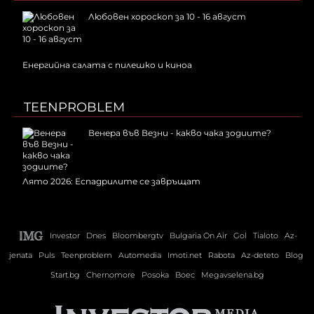
Любовен хороскоп за 10 - 16 август
Енергийна салата с пилешко и киноа
TEENPROBLEM
Венера във Везни - какво чака зодиите?
Лято 2026: Еспадрилите се завръщат
Investor
Dnes
Bloombergtv
Bulgaria On Air
Gol
Tialoto
Az-
jenata
Puls
Teenproblem
Automedia
Imoti.net
Rabota
Az-deteto
Blog
Start.bg
Chernomore
Posoka
Boec
Megavselena.bg