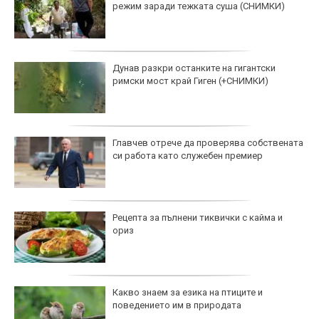
режим заради тежката суша (СНИМКИ)
Дунав разкри останките на гигантски
римски мост край Гиген (+СНИМКИ)
Главчев отрече да проверява собствената
си работа като служебен премиер
Рецепта за пълнени тиквички с кайма и
ориз
Какво знаем за езика на птиците и
поведението им в природата