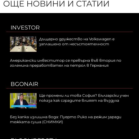
ОЩЕ НОВИНИ И СТАТИИ
INVESTOR
Дъщерно дружество на Volkswagen е
заплашено от несъстоятелност
Американски инвеститор се превърна във втория по
големина преработвател на петрол в Германия
BGONAIR
Ще промени ли това София? Български учен
показа как сградите влияят на въздуха
Без капка излишна вода: Пуерто Рико на режим заради
тежката суша (СНИМКИ)