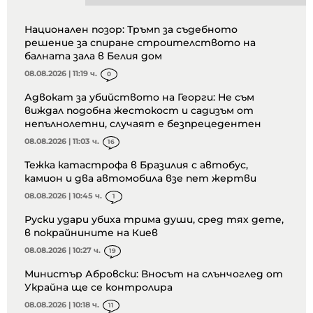
Национален позор: Тръмп за съдебното
решение за спиране строителството на
балната зала в Белия дом
08.08.2026 | 11:19 ч.
0
Адвокат за убийството на Георги: Не съм
виждал подобна жестокост и садизъм от
непълнолетни, случаят е безпрецедентен
08.08.2026 | 11:03 ч.
16
Тежка катастрофа в Бразилия с автобус,
камион и два автомобила взе пет жертви
08.08.2026 | 10:45 ч.
1
Руски удари убиха трима души, сред тях дете,
в покрайнините на Киев
08.08.2026 | 10:27 ч.
19
Министър Абровски: Вносът на слънчоглед от
Украйна ще се контролира
08.08.2026 | 10:18 ч.
11