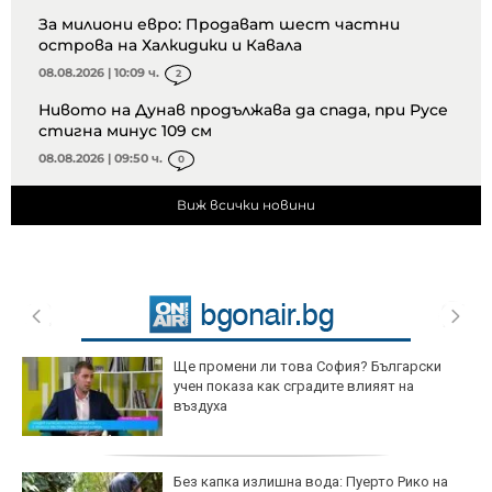
За милиони евро: Продават шест частни
острова на Халкидики и Кавала
08.08.2026 | 10:09 ч.
2
Нивото на Дунав продължава да спада, при Русе
стигна минус 109 см
08.08.2026 | 09:50 ч.
0
Виж всички новини
Ще промени ли това София? Български
учен показа как сградите влияят на
въздуха
Без капка излишна вода: Пуерто Рико на