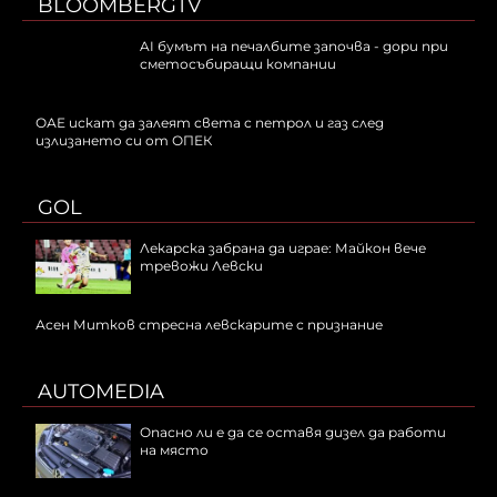
BLOOMBERGTV
AI бумът на печалбите започва - дори при
сметосъбиращи компании
ОАЕ искат да залеят света с петрол и газ след
излизането си от ОПЕК
GOL
Лекарска забрана да играе: Майкон вече
тревожи Левски
Асен Митков стресна левскарите с признание
AUTOMEDIA
Опасно ли е да се оставя дизел да работи
на място