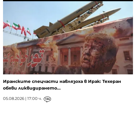
Иранските спецчасти навлязоха в Ирак: Техеран
обяви ликвидирането...
05.08.2026 | 17:00 ч.
134