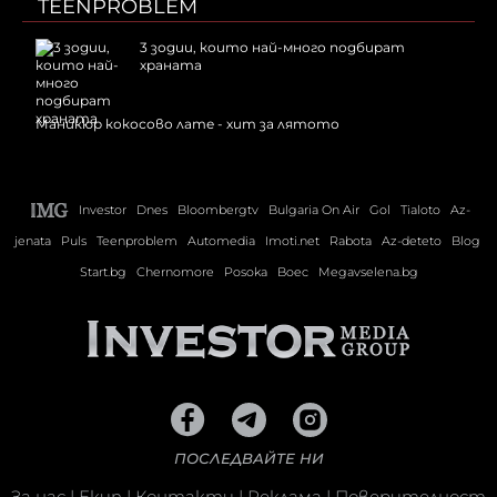
TEENPROBLEM
3 зодии, които най-много подбират
храната
Маникюр кокосово лате - хит за лятото
Investor
Dnes
Bloombergtv
Bulgaria On Air
Gol
Tialoto
Az-
jenata
Puls
Teenproblem
Automedia
Imoti.net
Rabota
Az-deteto
Blog
Start.bg
Chernomore
Posoka
Boec
Megavselena.bg
ПОСЛЕДВАЙТЕ НИ
За нас
|
Екип
|
Контакти
|
Реклама
|
Поверителност