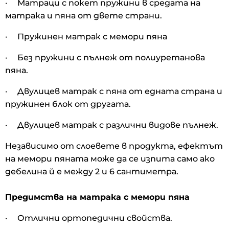
· Матраци с покет пружини в средата на
матрака и пяна от двете страни.
· Пружинен матрак с мемори пяна
· Без пружини с пълнеж от полиуретанова
пяна.
· Двулицев матрак с пяна от едната страна и
пружинен блок от другата.
· Двулицев матрак с различни видове пълнеж.
Независимо от слоевете в продукта, ефектът
на мемори пяната може да се изпита само ако
дебелина й е между 2 и 6 сантиметра.
Предимства на матрака с мемори пяна
· Отлични ортопедични свойства.