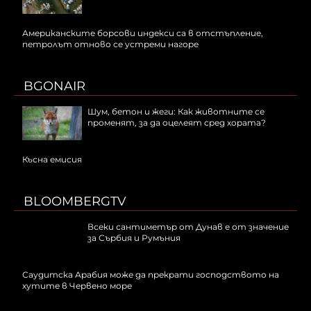
Американските борсови индекси са в отстъпление,
петролът отново се устреми нагоре
BGONAIR
Шум, бетон и жеги: Как животните се
променят, за да оцелеят сред хората?
Късна емисия
BLOOMBERGTV
Всеки сантиметър от Дунав е от значение
за Сърбия и Румъния
Саудитска Арабия може да прекрати господството на
хутите в Червено море