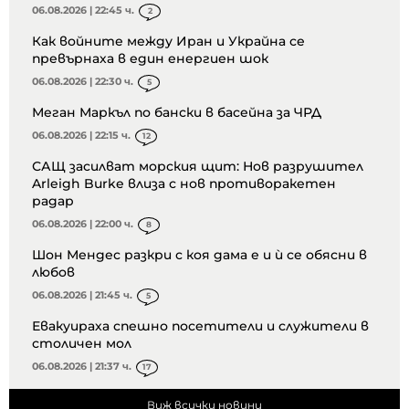
06.08.2026 | 22:45 ч.
2
Как войните между Иран и Украйна се
превърнаха в един енергиен шок
06.08.2026 | 22:30 ч.
5
Меган Маркъл по бански в басейна за ЧРД
06.08.2026 | 22:15 ч.
12
САЩ засилват морския щит: Нов разрушител
Arleigh Burke влиза с нов противоракетен
радар
06.08.2026 | 22:00 ч.
8
Шон Мендес разкри с коя дама е и ѝ се обясни в
любов
06.08.2026 | 21:45 ч.
5
Евакуираха спешно посетители и служители в
столичен мол
06.08.2026 | 21:37 ч.
17
Виж всички новини