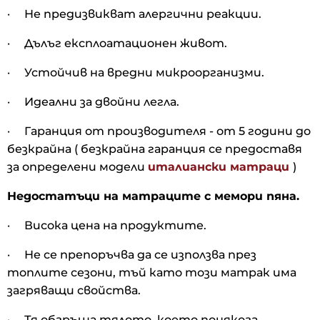
· Не предизвикват алергични реакции.
· Дълъг експлоатационен живот.
· Устойчив на вредни микроорганизми.
· Идеални за двойни легла.
· Гаранция от производителя - от 5 години до
безкрайна ( безкрайна гаранция се предоставя
за определени модели
италиански матраци
)
Недостатъци на матраците с мемори пяна.
· Висока цена на продуктите.
· Не се препоръчва да се използва през
топлите сезони, тъй като този матрак има
загряващи свойства.
· Тя обгръща тялото, което понякога