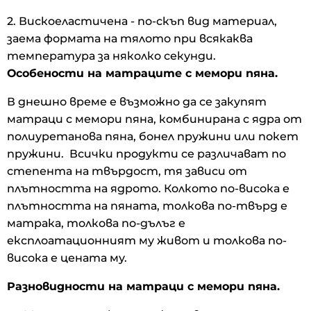
2. Вискоеластичена - по-скъп вид материал,
заема формата на тялото при всякаква
температура за няколко секунди.
Особености на матраците с мемори пяна.
В днешно време е възможно да се закупят
матраци с мемори пяна, комбинирана с ядра от
полиуретанова пяна, бонел пружини или покет
пружини. Всички продукти се различават по
степента на твърдост, тя зависи от
плътността на ядрото. Колкото по-висока е
плътността на пяната, толкова по-твърд е
матрака, толкова по-дълъг е
експлоатационният му живот и толкова по-
висока е цената му.
Разновидности на матраци с мемори пяна.