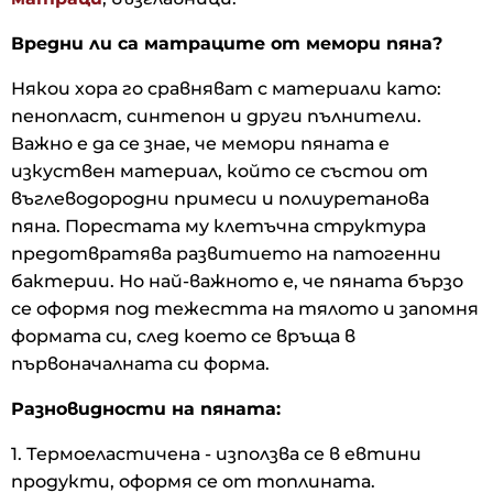
Вредни ли са матраците от мемори пяна?
Някои хора го сравняват с материали като:
пенопласт, синтепон и други пълнители.
Важно е да се знае, че мемори пяната е
изкуствен материал, който се състои от
въглеводородни примеси и полиуретанова
пяна. Порестата му клетъчна структура
предотвратява развитието на патогенни
бактерии. Но най-важното е, че пяната бързо
се оформя под тежестта на тялото и запомня
формата си, след което се връща в
първоначалната си форма.
Разновидности на пяната:
1. Термоеластичена - използва се в евтини
продукти, оформя се от топлината.