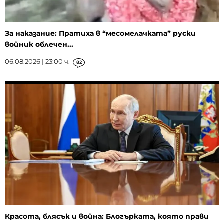
За наказание: Пратиха в “месомелачката” руски
войник облечен...
06.08.2026 | 23:00 ч.
82
Красота, блясък и война: Блогърката, която прави