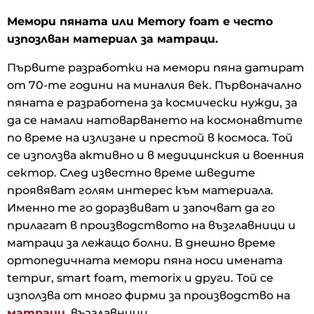
Мемори пяната или Memory foam е често
изпозлван материал за матраци.
Първите разработки на мемори пяна датират
от 70-те години на миналия век. Първоначално
пяната е разработена за космически нужди, за
да се намали натоварването на космонавтите
по време на излизане и престой в космоса. Той
се използва активно и в медицинския и военния
сектор. След известно време шведите
проявяват голям интерес към материала.
Именно те го доразвиват и започват да го
прилагат в производството на възглавници и
матраци за лежащо болни. В днешно време
ортопедичната мемори пяна носи имената
tempur, smart foam, memorix и други. Той се
използва от много фирми за производство на
матраци
, възглавници.