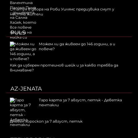
Статуя в двора на Роби Уилямс предизвика смут у
местни жители
PULS
Можем ли да живеем до 146 години, а и
повече?
Как да изберем протеинов шейк и за какво трябва да
внимаваме?
AZ-JENATA
Таро карта за 7 август, петък - Деветка
пентакли
Дневен хороскоп за 7 август, петък