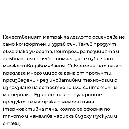
Качественият матрак за леглото осигурява не
само комфортен и здрав сън. Такъв продукт
облекчава умората, контролира позицията и
гръбначния стълб и помага да се избегнат
множество заболявания. Съвременният пазар
предлага много широка гама от продукти,
произведени чрез иновативни технологии с
използване на естествени или синтетични
материали. Един от най-популярните
продукти е матрака с мемори пяна
(термоактивна пяна, която се оформя по
тялото и намалява нариска възрху мускули и
стави).