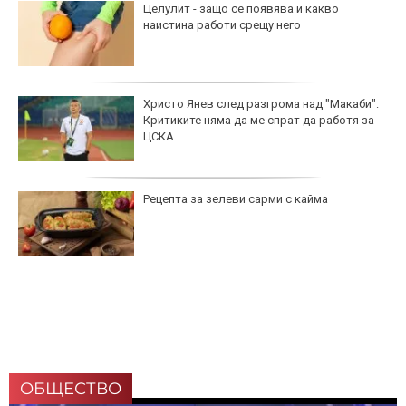
Целулит - защо се появява и какво
наистина работи срещу него
Христо Янев след разгрома над "Макаби":
Критиките няма да ме спрат да работя за
ЦСКА
Рецепта за зелеви сарми с кайма
ОБЩЕСТВО