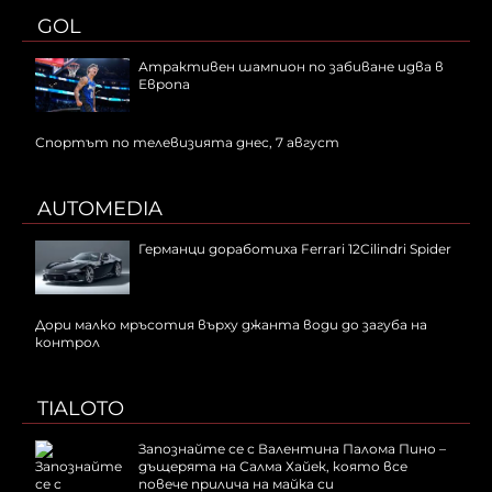
GOL
Атрактивен шампион по забиване идва в
Европа
Спортът по телевизията днес, 7 август
AUTOMEDIA
Германци доработиха Ferrari 12Cilindri Spider
Дори малко мръсотия върху джанта води до загуба на
контрол
TIALOTO
Запознайте се с Валентина Палома Пино –
дъщерята на Салма Хайек, която все
повече прилича на майка си