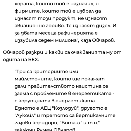
хората, които той е назначил, и
фирмите, които той е избрал да
изнасят този продукт, не изнасят
авиационно гориво. Те изнасят дизел. И
за двата месеца рафинерията е
изгубила седем милиона", каза Овчаров.
Овчаров разкри и какви са очакванията му от
одита на БЕХ:
"Три са критериите или
майлстоните, които ще покажат
дали правителството наистина се
заема с проблемите в енергетиката -
с корупцията в енергетиката.
Едното е АЕЦ "Козлодуй", другото е
"Лукойл" и третото са вертикалните
газови коридори, "Боташ" и т.н.",
заключи Румен Овчаров.