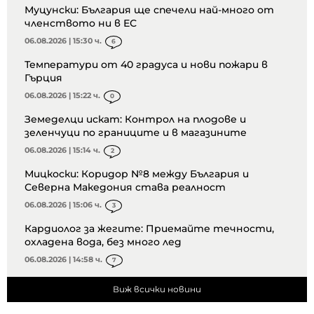
Муцунски: България ще спечели най-много от
членството ни в ЕС
06.08.2026 | 15:30 ч.
6
Температури от 40 градуса и нови пожари в
Гърция
06.08.2026 | 15:22 ч.
0
Земеделци искат: Контрол на плодове и
зеленчуци по границите и в магазините
06.08.2026 | 15:14 ч.
2
Мицкоски: Коридор №8 между България и
Северна Македония става реалност
06.08.2026 | 15:06 ч.
3
Кардиолог за жегите: Приемайте течности,
охладена вода, без много лед
06.08.2026 | 14:58 ч.
7
Виж всички новини