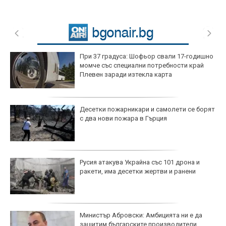
При 37 градуса: Шофьор свали 17-годишно
момче със специални потребности край
Плевен заради изтекла карта
Десетки пожарникари и самолети се борят
с два нови пожара в Гърция
Русия атакува Украйна със 101 дрона и
ракети, има десетки жертви и ранени
Министър Абровски: Амбицията ни е да
защитим българските производители