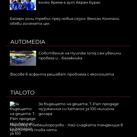
колко време е аут Акрам Бурас
Байерн гони требъл през новия сезон: Венсан Компани
обяви голямата цел
AUTOMEDIA
Собственик на Hyundai Ioniq сам увеличи
пробега и... багажника
Фасове в асфалта решават проблема с екологията
TIALOTO
За бъдещето на децата: T-Pain продаде
музикалния си каталог за 100 милиона
долара
Маникюр в бебешкорозово - Най-сладката тенденция в
красотата това лято