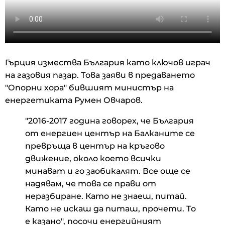
Гърция измества България като ключов играч
на газовия пазар. Това заяви в предаването
"Опорни хора" бившият министър на
енергетиката Румен Овчаров.
"2016-2017 година говорех, че България
от енергиен център на Балканите се
превръща в център на кръгово
движение, около което всички
минават и го заобикалят. Все още се
надявам, че това се прави от
неразбиране. Като не знаеш, питай.
Като не искаш да питаш, прочети. То
е казано", посочи енергийният