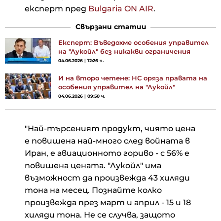
експерт пред
Bulgaria ON AIR
.
Свързани статии
Експерт: Въведохме особения управител
на "Лукойл" без никакви ограничения
04.06.2026 | 12:26 ч.
И на второ четене: НС оряза правата на
особения управител на "Лукойл"
04.06.2026 | 09:50 ч.
"Най-търсеният продукт, чиято цена
е повишена най-много след войната в
Иран, е авиационното гориво - с 56% е
повишена цената. "Лукойл" има
възможност да произвежда 43 хиляди
тона на месец. Познайте колко
произвежда през март и април - 15 и 18
хиляди тона. Не се случва, защото