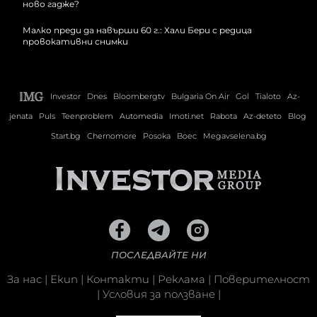
Малко преди да навърши 60 г.: Хали Бери с редица
провокативни снимки
Investor
Dnes
Bloombergtv
Bulgaria On Air
Gol
Tialoto
Az-
jenata
Puls
Teenproblem
Automedia
Imoti.net
Rabota
Az-deteto
Blog
Start.bg
Chernomore
Posoka
Boec
Megavselena.bg
ПОСЛЕДВАЙТЕ НИ
За нас
|
Екип
|
Контакти
|
Реклама
|
Поверителност
|
Условия за ползване
|