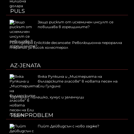
PULS
Защо рискът от исхемичен инсулт се
повишава в горещините?
FDA одобри Еnlicitide decanoate: Революционна перорална
терапия за висок холестерол
AZ-JENATA
Янка Рупкина и „Мистерията на
българските гласове“ в новата песен на
Ели Гулдинг
Тортила с пилешко, хумус и зеленчуци
TEENPROBLEM
Пийт Дейвидсън с ново гадже?