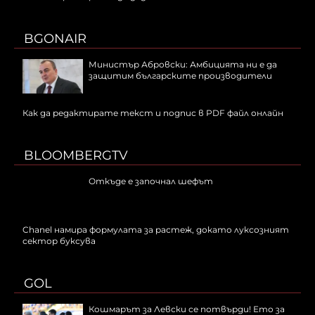
BGONAIR
Министър Абровски: Амбицията ни е да
защитим българските производители
Как да редактирате текст и подпис в PDF файл онлайн
BLOOMBERGTV
Откъде е започнал шефът
Chanel намира формулата за растеж, докато луксозният
сектор буксува
GOL
Кошмарът за Левски се потвърди! Ето за