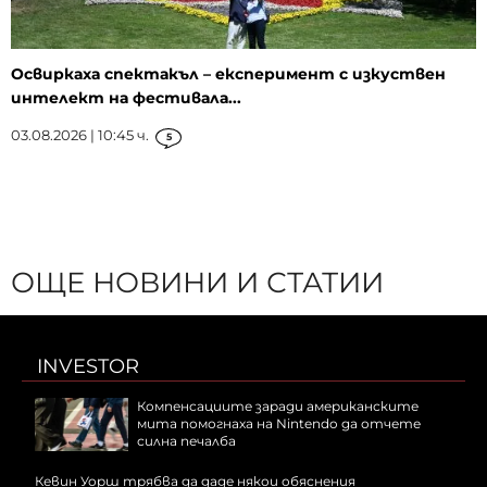
Освиркаха спектакъл – експеримент с изкуствен
интелект на фестивала...
03.08.2026 | 10:45 ч.
5
ОЩЕ НОВИНИ И СТАТИИ
INVESTOR
Компенсациите заради американските
мита помогнаха на Nintendo да отчете
силна печалба
Кевин Уорш трябва да даде някои обяснения