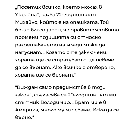
„Посетих всичко, което можах в
Украйна“, казва 22-годишният
Михайло, който е на опашката. Той
беше благодарен, че правителството
промени позицията си относно
разрешаването на млади мъже да
напуснат. „Когато сте заключени,
хората ще се страхуват още повече
да се върнат. Ако всичко е отворено,
хората ще се върнат."
"Виждам само предимства в този
закон“, съгласява се 20-годишният ми
спътник Володимир. „Брат ми е в
Америка, много му липсваме. Иска да се
върне.“