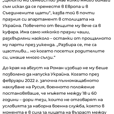
„Цялото ми семейство знае колко много винаги
съм искал да се преместя в Европа и в
Съединените щати“, казва той в почти
празния си апартамент в столицата на
Украйна. Повечето от вещите му вече са в
куфара. Има само няколко празни чаши,
разхвърляни наоколо – останки от прощалното
му парти през уикенда. „Разбира се, те са
щастливи... но когато посетих родителите
си, имаше много сълзи.“
До края на август на Роман изобщо не му беше
позволено да напуска Украйна. Когато през
февруари 2022 г. започна пълномащабното
нахлуване на Русия, военното положение
постановяваше, че мъжете между 18 и 60
години – дори тези, които не отговарят на
условията за наборна военна служба, която в
момента е в сила за лицата на възраст между