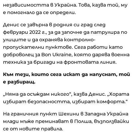
независимостта в Украйна. Това, казва той, му
е помогнало да се определи.
Денис се завърна в родния си град след
февруари 2022 г., за да започне да патрулира по
улиците и да охранява контролно-
пропускателни пунктове. Сега работи като
доброволец за Bon Ukraine, която дарява военна
техника за бригади на фронтовата линия.
Към тези, които сега искат да напуснат, той
е разбиращ.
„Няма да осъждам никого“, казва Денис. „Хората
избират безопасността, избират комфорта.“
На граничния пункт Шехини в Западна Украйна
млади мъже преминават в Полша, възползвайки
се от новите правила.