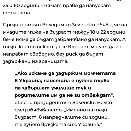
25 и 60 години – нямат право да напускат
страната.
Президентът Володимир Зеленски обяви, че на
младите мъже на възраст между 18 и 22 години
вече няма да бъдат забранявано да напускат. А
тези, които искат да се върнат, могат да го
направят свободно, без риск да бъдат
задържани на границата.
„Ако искаме да задържим момчетата
в Украйна, наистина е нужно първо
да завършат училище тук и
родителите им да не ги отвеждат
“,
обясни президентът Зеленски малко
след обявяването. „Именно на тази
възраст, в напредналите си години,
те губят връзката си с Украйна.“