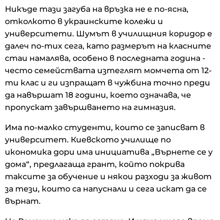
Никъде тази загуба на връзка не е по-ясна,
отколкото в украинските колежи и
университети. Шумът в училищния коридор е
далеч по-тих сега, като размерът на класните
стаи намалява, особено в последната година -
често семействата изтеглят момчета от 12-
ти клас и ги изпращат в чужбина точно преди
да навършат 18 години, което означава, че
пропускат завършването на гимназия.
Има по-малко студенти, които се записват в
университет. Киевското училище по
икономика дори има инициатива „Върнете се у
дома“, предлагаща грант, който покрива
таксите за обучение и някои разходи за живот
за тези, които са напуснали и сега искат да се
върнат.