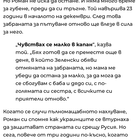
Но Роман не иска да остане. И няма много време
за губене, преди да си тръгне. Той навършва 23
години в началото на декември. След това
забраната за пътуване отново ще влезе в сила
за него.
„
Чувствах се малко в капан
“, казва
той. „Бях готов да се преместя още в
деня, в който Зеленски обяви
отмяната на забраната, но мама ме
убеди да остана за малко, за да мога да
се сбогувам с баба и дядо си, с по-
голямата си сестра, с всичките си
приятели отново.“
Когато се случи пълномащабното нахлуване,
Роман си спомня как украинците се втурнаха
да защитават страната си срещу Русия. Но
сега, повече от три години по-късно, когато