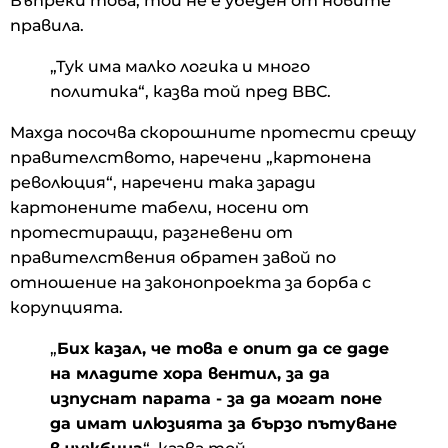
Въпреки това, той не е убеден от новите
правила.
„Тук има малко логика и много
политика“, казва той пред BBC.
Махда посочва скорошните протести срещу
правителството, наречени „картонена
революция“, наречени така заради
картонените табели, носени от
протестиращи, разгневени от
правителствения обратен завой по
отношение на законопроекта за борба с
корупцията.
„
Бих казал, че това е опит да се даде
на младите хора вентил, за да
изпуснат парата - за да могат поне
да имат илюзията за бързо пътуване