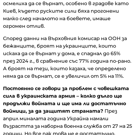
осмелиха да се върнат, особено в градове като
Киев, където руските сили бяха прогонени
малко след началото на боевете, имаше
огромен отлив.
Според данни на Върховния комисар на ООН за
бежанците, броят на украинците, които
искаха да се върнат у дома, е спаднал до 65%
през 2024 г., в сравнение със 77% година по-рано.
А броят на тези, които казаха, че определено
няма да се върнат, се е увеличил от 5% на 11%.
Постоянно се говори за проблем с човешката
сила в украинската армия – колко дълго ще
продължи войната и ще има ли достатъчно
войници, за да защитят страната?
През
април миналата година Украйна намали
възрастта за наборна военна служба от 27 на 25
години. Но все пак това не е достатъчно.