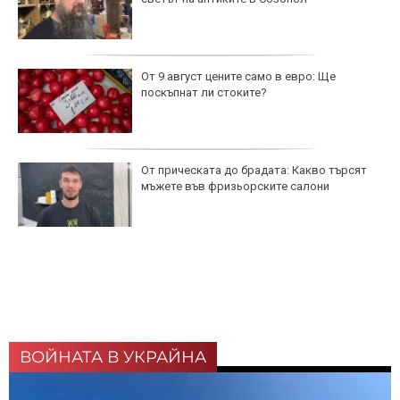
От 9 август цените само в евро: Ще
поскъпнат ли стоките?
От прическата до брадата: Какво търсят
мъжете във фризьорските салони
ВОЙНАТА В УКРАЙНА