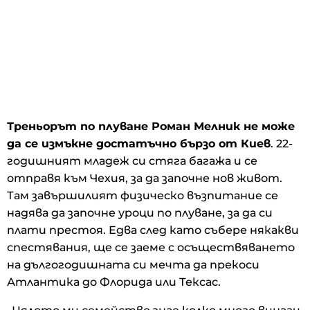
Треньорът по плуване Роман Мелник не може
да се измъкне достатъчно бързо от Киев
. 22-
годишният младеж си стяга багажа и се
отправя към Чехия, за да започне нов живот.
Там завършилият физическо възпитание се
надява да започне уроци по плуване, за да си
плати престоя. Едва след като събере някакви
спестявания, ще се заеме с осъществяването
на дългогодишната си мечта да прекоси
Атлантика до Флорида или Тексас.