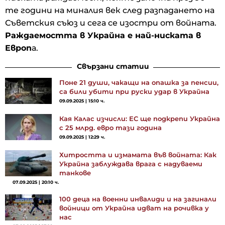
те години на миналия век след разпадането на
Съветския съюз и сега се изостри от войната.
Раждаемостта в Украйна е най-ниската в
Европ
а.
Свързани статии
Поне 21 души, чакащи на опашка за пенсии,
са били убити при руски удар в Украйна
09.09.2025 | 15:10 ч.
Кая Калас изчисли: ЕС ще подкрепи Украйна
с 25 млрд. евро тази година
09.09.2025 | 12:29 ч.
Хитростта и измамата във войната: Как
Украйна заблуждава врага с надуваеми
танкове
07.09.2025 | 20:10 ч.
100 деца на военни инвалиди и на загинали
войници от Украйна идват на рочивка у
нас