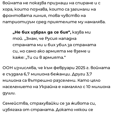
войната не показва признаци на спиране и с
хора, които познава, които са загинали на
фронтовата линия, това чувство на
патриотизъм сред приятелите му намалява.
„Не бих избрал да се бия“,
казва ми
той. „Знам, че Русия нападна
страната ми и бих убил за страната
си, но само ако армията ме вземе и
каже: „Ти си в армията.“
ООН изчислява, че към февруари 2025 г. войната
е създала 6,7 милиона бежанци. Други 3,7
милиона са вътрешно разселени. Като цяло
населението на Украйна е намаляло с 10 милиона
души.
Семейства, страхувайки се за живота си,
избягаха от страната. Докато някои се