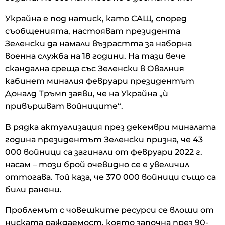
Украйна е под натиск, като САЩ, според
съобщенията, настояват президента
Зеленски да намали възрастта за наборна
военна служба на 18 години. На тази вече
скандална среща със Зеленски в Овалния
кабинет миналия февруари президентът
Доналд Тръмп заяви, че на Украйна „ѝ
привършват войниците“.
В рядка актуализация през декември миналата
година президентът Зеленски призна, че 43
000 войници са загинали от февруари 2022 г.
насам – този брой очевидно се е увеличил
оттогава. Той каза, че 370 000 войници също са
били ранени.
Проблемът с човешките ресурси се влоши от
ниската раждаемост, която започна през 90-