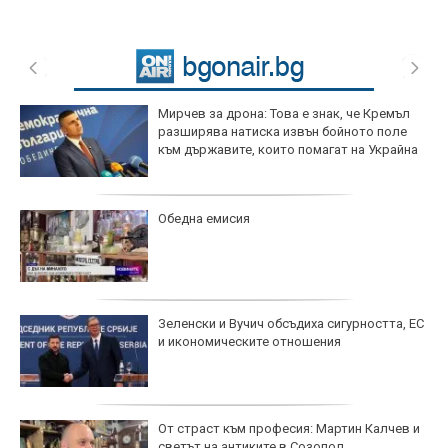
Мирчев за дрона: Това е знак, че Кремъл
разширява натиска извън бойното поле
към държавите, които помагат на Украйна
Обедна емисия
Зеленски и Вучич обсъдиха сигурността, ЕС
и икономическите отношения
От страст към професия: Мартин Калчев и
светът на антиките в Созопол