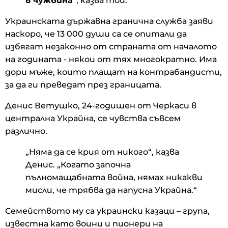
в чужбина
“, казва той.
Украинската държавна гранична служба заяви
наскоро, че 13 000 души са се опитали да
избягат незаконно от страната от началото
на годината - някои от тях многократно. Има
дори мъже, които плащат на контрабандисти,
за да ги преведат през границата.
Денис Ветушко, 24-годишен от Черкаси в
централна Украйна, се чувства съвсем
различно.
„Няма да се крия от никого“, казва
Денис. „Когато започна
пълномащабната война, нямах никакви
мисли, че трябва да напусна Украйна.“
Семейството му са украински казаци – група,
известна като воини и пионери на