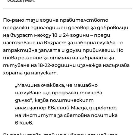
07.09.2025 | 17:10 ч.
По-рано тази година правителството
предложи едногодишен договор за доброволци
на възраст между 18 и 24 години – преди
настъпване на възраст за наборна служба – с
атрактивна заплата и други привилегии. Но
това решение за отмяна на забраната за
пътуване на 18-22-годишни изглежда насърчава
хората да напускат.
„Малцина очакваха, че мащабно
нахлуване ще продължи толкова
дълго“, казва политическият
анализатор Евгений Магда, директор
на Института за световна политика
в Киев.