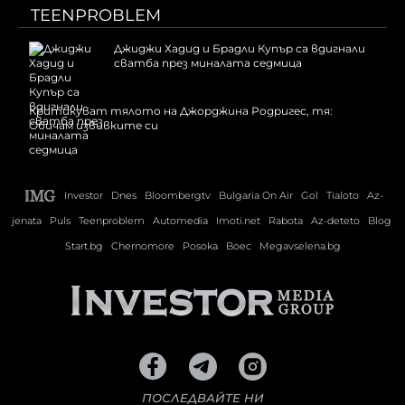
TEENPROBLEM
Джиджи Хадид и Брадли Купър са вдигнали
сватба през миналата седмица
Критикуват тялото на Джорджина Родригес, тя:
Обичам извивките си
Investor
Dnes
Bloombergtv
Bulgaria On Air
Gol
Tialoto
Az-
jenata
Puls
Teenproblem
Automedia
Imoti.net
Rabota
Az-deteto
Blog
Start.bg
Chernomore
Posoka
Boec
Megavselena.bg
ПОСЛЕДВАЙТЕ НИ