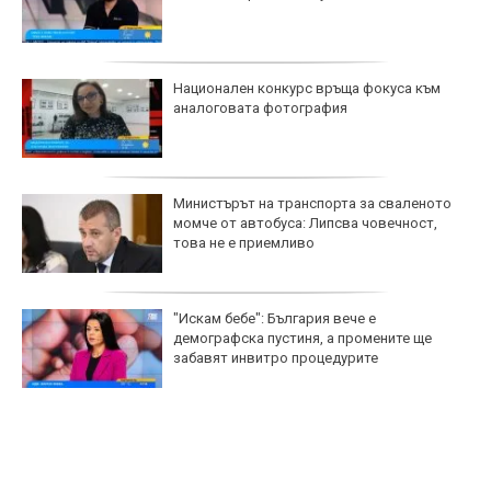
Национален конкурс връща фокуса към
аналоговата фотография
Министърът на транспорта за сваленото
момче от автобуса: Липсва човечност,
това не е приемливо
"Искам бебе": България вече е
демографска пустиня, а промените ще
забавят инвитро процедурите