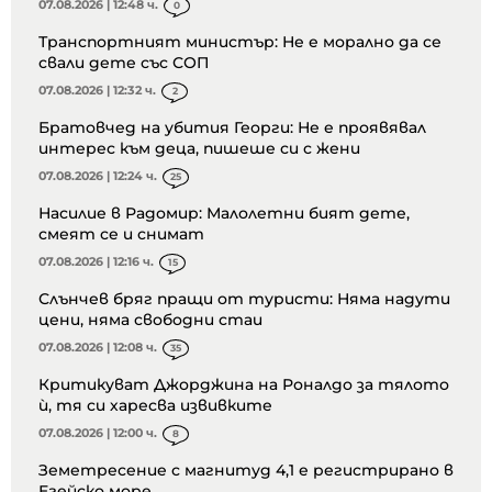
07.08.2026 | 12:48 ч.
0
Транспортният министър: Не е морално да се
свали дете със СОП
07.08.2026 | 12:32 ч.
2
Братовчед на убития Георги: Не е проявявал
интерес към деца, пишеше си с жени
07.08.2026 | 12:24 ч.
25
Насилие в Радомир: Малолетни бият дете,
смеят се и снимат
07.08.2026 | 12:16 ч.
15
Слънчев бряг пращи от туристи: Няма надути
цени, няма свободни стаи
07.08.2026 | 12:08 ч.
35
Критикуват Джорджина на Роналдо за тялото
ѝ, тя си харесва извивките
07.08.2026 | 12:00 ч.
8
Земетресение с магнитуд 4,1 е регистрирано в
Егейско море