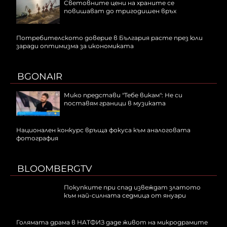
Световните цени на храните се
повишават до тригодишен връх
Потребителското доверие в България расте през юли
заради оптимизма за икономиката
BGONAIR
Мико представи "Тебе викам": Не си
поставям граници в музиката
Национален конкурс връща фокуса към аналоговата
фотография
BLOOMBERGTV
Покупките при спад извеждат златото
към най-силната седмица от януари
Голямата драма в НАТФИЗ даде живот на микродрамите