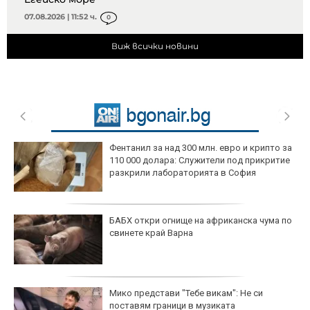
07.08.2026 | 11:52 ч.
0
Виж всички новини
Фентанил за над 300 млн. евро и крипто за
110 000 долара: Служители под прикритие
разкрили лабораторията в София
БАБХ откри огнище на африканска чума по
свинете край Варна
Мико представи "Тебе викам": Не си
поставям граници в музиката