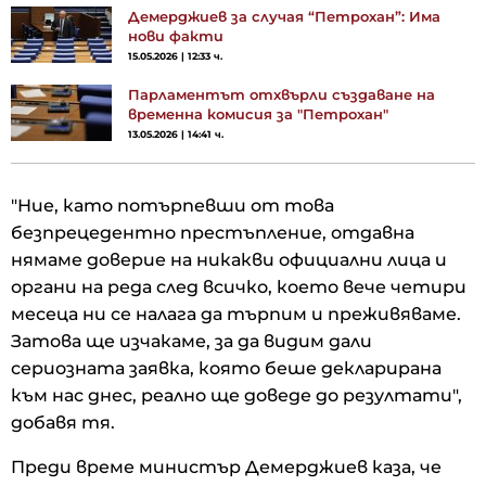
Демерджиев за случая “Петрохан”: Има
нови факти
15.05.2026 | 12:33 ч.
Парламентът отхвърли създаване на
временна комисия за "Петрохан"
13.05.2026 | 14:41 ч.
"Ние, като потърпевши от това
безпрецедентно престъпление, отдавна
нямаме доверие на никакви официални лица и
органи на реда след всичко, което вече четири
месеца ни се налага да търпим и преживяваме.
Затова ще изчакаме, за да видим дали
сериозната заявка, която беше декларирана
към нас днес, реално ще доведе до резултати",
добавя тя.
Преди време министър Демерджиев каза, че