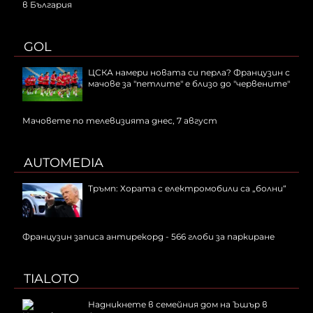
в България
GOL
ЦСКА намери новата си перла? Французин с
мачове за "петлите" е близо до "червените"
Мачовете по телевизията днес, 7 август
AUTOMEDIA
Тръмп: Хората с електромобили са „болни“
Французин записа антирекорд - 566 глоби за паркиране
TIALOTO
Надникнете в семейния дом на Ъшър в