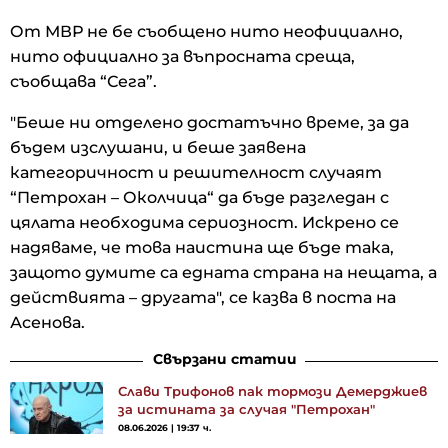
От МВР не бе съобщено нито неофициално,
нито официално за въпросната среща,
съобщава “Сега”.
"Беше ни отделено достатъчно време, за да
бъдем изслушани, и беше заявена
категоричност и решителност случаят
“Петрохан – Околчица“ да бъде разгледан с
цялата необходима сериозност. Искрено се
надяваме, че това наистина ще бъде така,
защото думите са едната страна на нещата, а
действията – другата", се казва в поста на
Асенова.
Свързани статии
Слави Трифонов пак тормози Демерджиев
за истината за случая "Петрохан"
08.06.2026 | 19:37 ч.