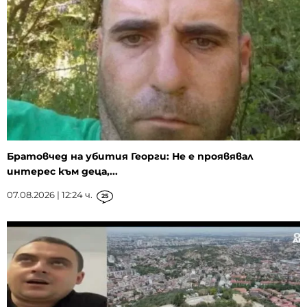
Братовчед на убития Георги: Не е проявявал
интерес към деца,...
07.08.2026 | 12:24 ч.
25