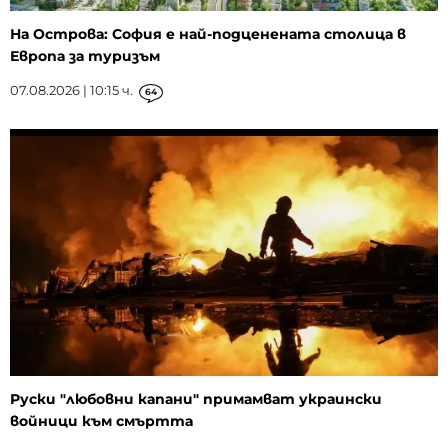
На Острова: София е най-подценената столица в
Европа за туризъм
07.08.2026 | 10:15 ч.
64
Руски "любовни капани" примамват украински
войници към смъртта