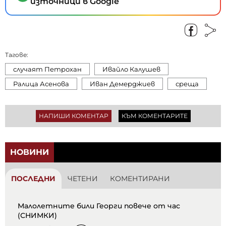
източници в Google
Тагове:
случаят Петрохан
Ивайло Калушев
Ралица Асенова
Иван Демерджиев
среща
НАПИШИ КОМЕНТАР
КЪМ КОМЕНТАРИТЕ
НОВИНИ
ПОСЛЕДНИ
ЧЕТЕНИ
КОМЕНТИРАНИ
Малолетните били Георги повече от час
(СНИМКИ)