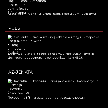
Атланта
Кевин Костнър за химията между него и Уитни Хюстън
PULS
Самобайка – познавате ли тази интересна
билка?
„Зачатие“ и „Искам бебе“ са против прехвърлянето на
Центъра за асистирана репродукция към НЗОК
AZ-JENATA
11 красиви цветя за късмет и благополучие
Поверия за 8/8 – ангелска дата с могъща енергия