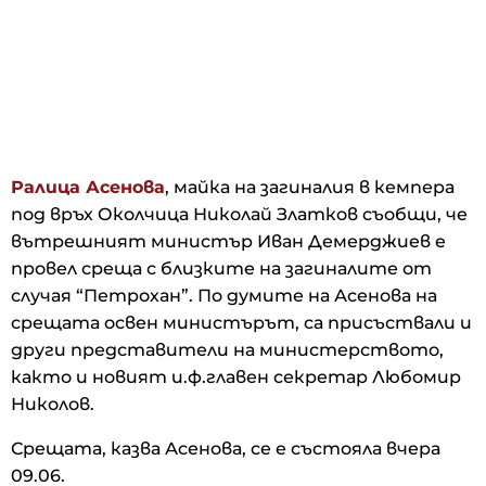
Ралица Асенова
, майка на загиналия в кемпера
под връх Околчица Николай Златков съобщи, че
вътрешният министър Иван Демерджиев е
провел среща с близките на загиналите от
случая “Петрохан”. По думите на Асенова на
срещата освен министърът, са присъствали и
други представители на министерството,
както и новият и.ф.главен секретар Любомир
Николов.
Срещата, казва Асенова, се е състояла вчера
09.06.