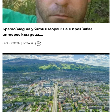
Братовчед на убития Георги: Не е проявявал
интерес към деца,...
07.08.2026 | 12:24 ч.
25