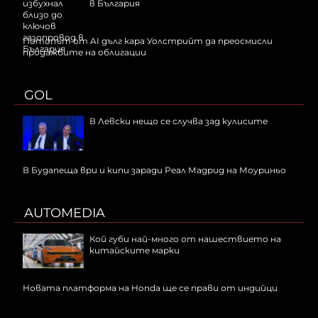
в България
Потопът от AI дълг кара Уолстрийт да преосмисли
продажбите на облигации
GOL
В Левски нещо се случва зад кулисите
В Будапеща ври и кипи заради Реал Мадрид на Моуриньо
AUTOMEDIA
Кой губи най-много от нашествието на
китайските марки
Новата платформа на Honda ще се прави от индийци