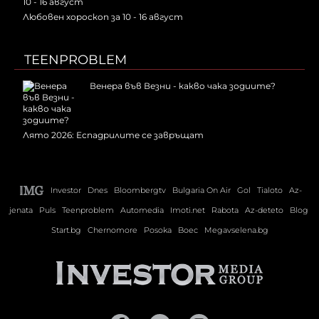
Любовен хороскоп за 10 - 16 август
TEENPROBLEM
Венера във Везни - какво чака зодиите?
Лято 2026: Еспадрилите се завръщат
Investor
Dnes
Bloombergtv
Bulgaria On Air
Gol
Tialoto
Az-
jenata
Puls
Teenproblem
Automedia
Imoti.net
Rabota
Az-deteto
Blog
Start.bg
Chernomore
Posoka
Boec
Megavselena.bg