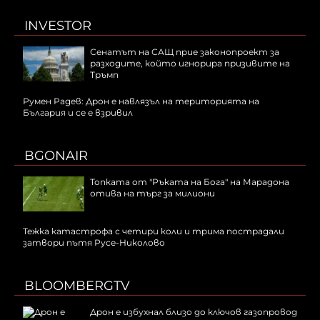
INVESTOR
Сенатът на САЩ прие законопроект за
разходите, който игнорира призивите на
Тръмп
Румен Радев: Дрон е навлязъл на територията на
България и се е взривил
BGONAIR
Топката от "Ръката на Бога" на Марадона
отива на търг за милиони
Тежка катастрофа с четири коли и трима пострадали
затвори пътя Русе-Николово
BLOOMBERGTV
Дрон е избухнал близо до ключов газопровод