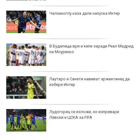
Чалханоглу каза дали напуска Интер
В Будапеща ври и кипи заради Реал Мадрид
на Моуриньо
Лаутаро и Санети навиват аржентинец да
избере Интер
Лудогорец се изложи, но изпревари
Левски и ЦСКА за FIFA