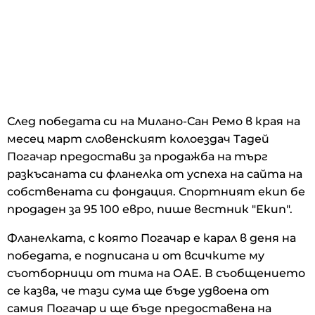
След победата си на Милано-Сан Ремо в края на
месец март словенският колоездач Тадей
Погачар предостави за продажба на търг
разкъсаната си фланелка от успеха на сайта на
собствената си фондация. Спортният екип бе
продаден за 95 100 евро, пише вестник "Екип".
Фланелката, с която Погачар е карал в деня на
победата, е подписана и от всичките му
съотборници от тима на ОАЕ. В съобщението
се казва, че тази сума ще бъде удвоена от
самия Погачар и ще бъде предоставена на