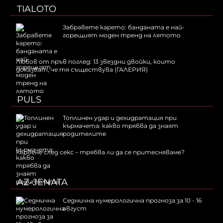
TIALOTO
Забравете карето: банданата е най-
горещият моден тренд на лятото
Любов от пръв поглед: 13 звездни двойки, които
доказват, че тя съществува (ГАЛЕРИЯ)
PULS
Топлинен удар и дехидратация при
кърмачета: какво трябва да знаят
родителите
Кървене след секс – трябва ли да се притесняваме?
AZ-JENATA
Седмична нумерологична прогноза за 10 - 16
август