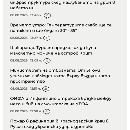
инфраструктура след нахлуването на дрон в
небето ни
08.08.2026 | 13:46 ч.
0
Времето утро: Температурите слабо ще се
понижат и ще бъдат 30° - 35°
08.08.2026 | 13:27 ч.
1
Шокиращо: Турист предложил да купи
малолетно момиче на остров Крит
08.08.2026 | 13:09 ч.
17
Министърът на отбраната: От 31 юли
усилихме наблюденията върху въздушното
пространство
08.08.2026 | 12:51 ч.
23
ФИФА и Инфантино отрекоха връзка между
него и бивша служителка на УЕФА
08.08.2026 | 12:50 ч.
1
Пожар в рафинерия в Краснодарския край в
Русия след украински удар с дронове