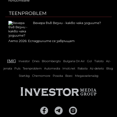
TEENPROBLEM
Венера във Везни - какво чака зодиите?
Лято 2026: Еспадрилите се завръщат
Investor
Dnes
Bloombergtv
Bulgaria On Air
Gol
Tialoto
Az-
jenata
Puls
Teenproblem
Automedia
Imoti.net
Rabota
Az-deteto
Blog
Start.bg
Chernomore
Posoka
Boec
Megavselena.bg