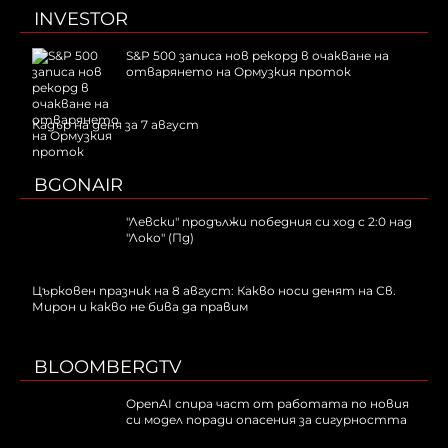
INVESTOR
S&P 500 записа нов рекорд в очакване на
отварянето на Ормузкия проток
Кадър на деня за 7 август
BGONAIR
"Левски" продължи победния си ход с 2:0 над
"Локо" (Пд)
Църковен празник на 8 август: Какво носи денят на Св.
Мирон и какво не бива да правим
BLOOMBERGTV
OpenAI спира част от работата по новия
си модел поради опасения за сигурността