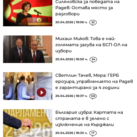
Силяновска за победата на
Радев: Остава място за
разговори
20.04.2026 | 19:06 ч.
22
Михаил Миков: Tова е най-
голямата загуба на БСП-ОЛ на
избори
20.04.2026 | 18:50 ч.
54
Светлин Тачев, Мяра: ГЕРБ
ерозира, управлението на Радев
е гарантирано за 4 години
20.04.2026 | 18:37 ч.
123
България избра: Картата на
страната е в зелено с
изключение на Кърджали
20.04.2026 | 18:33 ч.
17