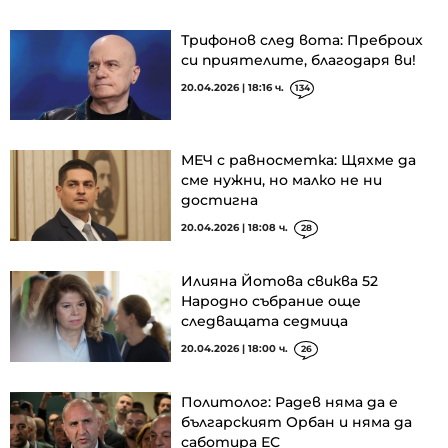
Трифонов след вота: Преброих
си приятелите, благодаря ви!
20.04.2026 | 18:16 ч.
134
МЕЧ с равносметка: Щяхме да
сме нужни, но малко не ни
достигна
20.04.2026 | 18:08 ч.
28
Илияна Йотова свиква 52
Народно събрание още
следващата седмица
20.04.2026 | 18:00 ч.
26
Политолог: Радев няма да е
българският Орбан и няма да
саботира ЕС