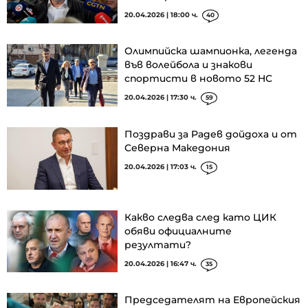
20.04.2026 | 18:00 ч.
40
Олимпийска шампионка, легенда
във волейбола и знакови
спортисти в новото 52 НС
20.04.2026 | 17:30 ч.
59
Поздрави за Радев дойдоха и от
Северна Македония
20.04.2026 | 17:03 ч.
15
Какво следва след като ЦИК
обяви официалните
резултати?
20.04.2026 | 16:47 ч.
35
Председателят на Европейския