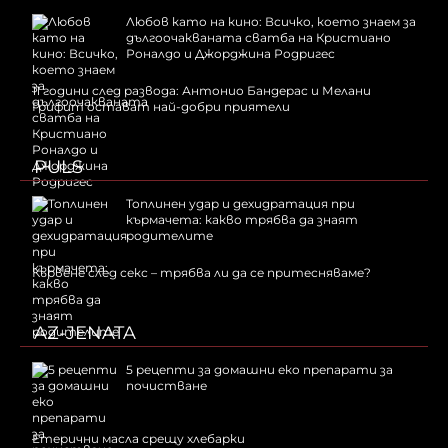
Любов като на кино: Всичко, което знаем за
дългоочакваната сватба на Кристиано
Роналдо и Джорджина Родригес
11 години след развода: Антонио Бандерас и Мелани
Грифит остават най-добри приятели
PULS
Топлинен удар и дехидратация при
кърмачета: какво трябва да знаят
родителите
Кървене след секс – трябва ли да се притесняваме?
AZ-JENATA
5 рецепти за домашни еко препарати за
почистване
Етерични масла срещу хлебарки