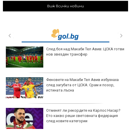
Виж всички новини
След боя над Макаби Тел Авив: ЦСКА готви
нов звезден трансфер
Феновете на Макаби Тел Авив избухнаха
след загубата от ЦСКА: Срам и позор,
истината лъсна
Отменят ли рекордите на Карлос Насар?
Ето какво реши световната федерация
след новите категории