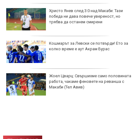
Христо Янев след 3:0 над Макаби: Тази
победа ни дава повече увереност, но
трябва да останем смирени
Кошмарът за Левски се потвърди! Ето за
колко време е аут Акрам Бурас
Жоел Цварц: Свършихме само половината
работа, чакаме феновете на реванша с
Макаби (Тел Авив)