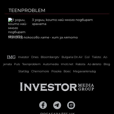
TEENPROBLEM
3 зодии, които най-много подбират
храната
Маникюр кокосово лате - хит за лятото
Investor
Dnes
Bloombergtv
Bulgaria On Air
Gol
Tialoto
Az-
jenata
Puls
Teenproblem
Automedia
Imoti.net
Rabota
Az-deteto
Blog
Start.bg
Chernomore
Posoka
Boec
Megavselena.bg