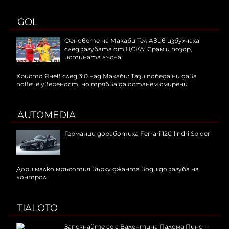
GOL
Феновете на Макаби Тел Авив избухнаха
след загубата от ЦСКА: Срам и позор,
истината лъсна
Христо Янев след 3:0 над Макаби: Тази победа ни дава
повече увереност, но трябва да останем смирени
AUTOMEDIA
Германци доработиха Ferrari 12Cilindri Spider
Дори малко мръсотия върху джанта води до загуба на
контрол
TIALOTO
Запознайте се с Валентина Палома Пино –