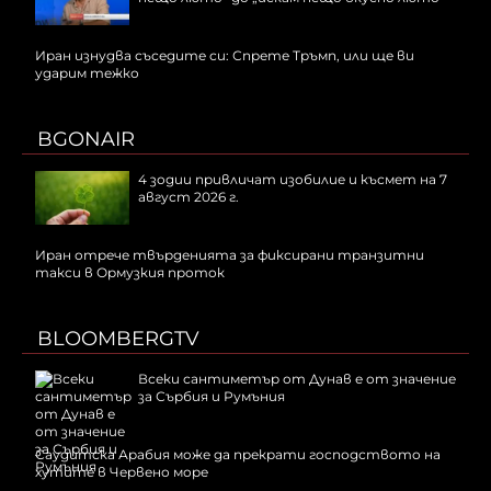
Иран изнудва съседите си: Спрете Тръмп, или ще ви
ударим тежко
BGONAIR
4 зодии привличат изобилие и късмет на 7
август 2026 г.
Иран отрече твърденията за фиксирани транзитни
такси в Ормузкия проток
BLOOMBERGTV
Всеки сантиметър от Дунав е от значение
за Сърбия и Румъния
Саудитска Арабия може да прекрати господството на
хутите в Червено море