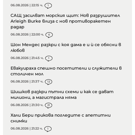
06.08.2026 | 22:15 ч.
1
САЩ засилват морския щит: Нов разрушител
Arleigh Burke влиза с нов противоракетен
радар
06.08.2026 | 22:00 ч.
6
Шон Мендес разкри с коя дама е и ѝ се обясни в
любов
06.08.2026 | 21:45 ч.
1
Евакуираха спешно посетители и служители в
столичен мол
06.08.2026 | 21:37 ч.
12
Шишков разкри пътни схеми и как се дават
милиони, а магистрала няма
06.08.2026 | 21:30 ч.
21
Хали Бери прикова погледите с апетитни
снимки
06.08.2026 | 21:22 ч.
1