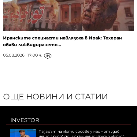
Иранските спецчасти навлязоха в Ирак: Техеран
обяви ликвидирането...
05.08.2026 | 17:00 ч.
130
ОЩЕ НОВИНИ И СТАТИИ
INVESTOR
Пазарът на люти сосове у нас – от „дай
нещо люто“ до „искам нещо вкусно люто“