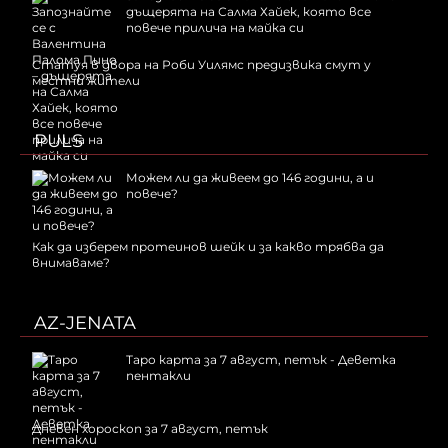
дъщерята на Салма Хайек, която все
повече прилича на майка си
Статуя в двора на Роби Уилямс предизвика смут у
местни жители
PULS
Можем ли да живеем до 146 години, а и
повече?
Как да изберем протеинов шейк и за какво трябва да
внимаваме?
AZ-JENATA
Таро карта за 7 август, петък - Деветка
пентакли
Дневен хороскоп за 7 август, петък