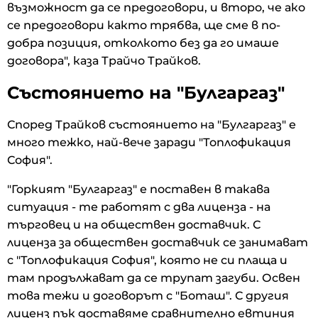
възможност да се предоговори, и второ, че ако
се предоговори както трябва, ще сме в по-
добра позиция, отколкото без да го имаше
договора", каза Трайчо Трайков.
Състоянието на "Булгаргаз"
Според Трайков състоянието на "Булгаргаз" е
много тежко, най-вече заради "Топлофикация
София".
"Горкият "Булгаргаз" е поставен в такава
ситуация - те работят с два лиценза - на
търговец и на обществен доставчик. С
лиценза за обществен доставчик се занимават
с "Топлофикация София", която не си плаща и
там продължават да се трупат загуби. Освен
това тежи и договорът с "Боташ". С другия
лиценз пък доставяме сравнително евтиния