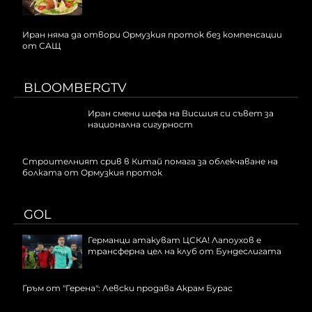
Иран няма да отвори Ормузкия проток без компенсации
от САЩ
BLOOMBERGTV
Иран смени шефа на Висшия си съвет за
национална сигурност
Строителният срив в Китай помага за облекчаване на
болката от Ормузкия проток
GOL
Германци атакуват ЦСКА! Лапоухов е
трансферна цел на клуб от Бундеслигата
Гръм от "Герена": Левски продава Акрам Бурас