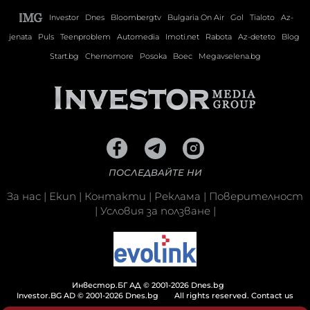
Investor
Dnes
Bloombergtv
Bulgaria On Air
Gol
Tialoto
Az-
jenata
Puls
Teenproblem
Automedia
Imoti.net
Rabota
Az-deteto
Blog
Start.bg
Chernomore
Posoka
Boec
Megavselena.bg
ПОСЛЕДВАЙТЕ НИ
За нас
|
Екип
|
Контакти
|
Реклама
|
Поверителност
|
Условия за ползване
|
Инвестор.БГ АД © 2001-2026 Dnes.bg
Investor.BG AD © 2001-2026 Dnes.bg
All rights reserved.
Contact us