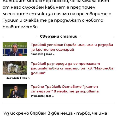
Бившият министър посочи, че оглавяваният
от него служебен кабинет е предприел
логичните стъпки за начало на преговорите с
Турция и очаква те да продължат с новото
правителство.
Свързани статии
Трайков успокои: Горива има, има и резерви
за критичен сценарий
05.05.2026 | 20:03 ч.
Трайков разпореди да се премахнат
радиоактивни отпадъци от кв. "Малинова
долина"
29.04.2026 | 11:58 ч.
Трайчо Трайков: Оставяме "златен
стандарт" в мерките за горивата
27.04.2026 | 12:11 ч.
"Аз искрено вярвам в две неща - първо, че има