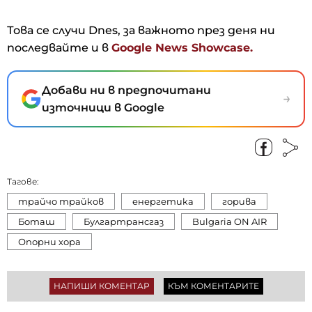
Това се случи Dnes, за важното през деня ни
последвайте и в
Google News Showcase.
Добави ни в предпочитани
→
източници в Google
Тагове:
трайчо трайков
енергетика
горива
Боташ
Булгартрансгаз
Bulgaria ON AIR
Опорни хора
НАПИШИ КОМЕНТАР
КЪМ КОМЕНТАРИТЕ