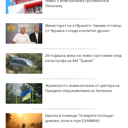
тежко с електрическа тротинетка в
Лясковец
Министърът на отбраната: Чакаме отговор
от Украйна откъде е излетял дронът
20-годишна жена е в тежко състояние след
катастрофа на АМ "Тракия"
Украинското знаме изчезна от центъра на
Прищина след изявление на Зеленски
Европа в пламъци: Пожарите поглъщат
домове, коли и гори (СНИМКИ)