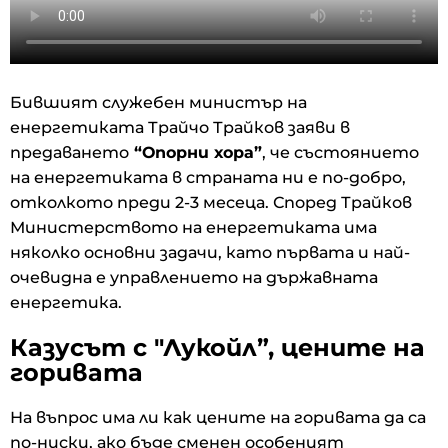
Бившият служебен министър на
енергетиката Трайчо Трайков заяви в
предаването
“Опорни хора”
, че състоянието
на енергетиката в страната ни е по-добро,
отколкото преди 2-3 месеца. Според Трайков
Министерството на енергетиката има
няколко основни задачи, като първата и най-
очевидна е управлението на държавната
енергетика.
Казусът с "Лукойл”, цените на
горивата
На въпрос има ли как цените на горивата да са
по-ниски, ако бъде сменен особеният