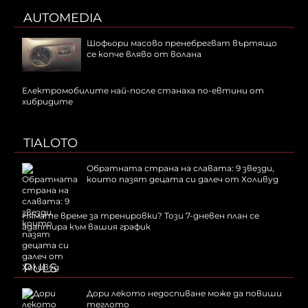
AUTOMEDIA
Шофьори масово пренебрегват въртящо
се копче вляво от волана
Електромобилите най-после станаха по-евтини от
хибридите
TIALOTO
Обратната страна на славата: 9 звезди,
които пазят децата си далеч от Холивуд
Нямате време за тренировки? Този 7-дневен план се
адаптира към вашия график
PULS
Дори лекото недоспиване може да повиши
теглото