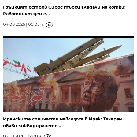
Гръцкият остров Сирос търси гледачи на котки:
Работният ден е...
04.08.2026 | 00:05 ч.
33
Иранските спецчасти навлязоха в Ирак: Техеран
обяви ликвидирането...
05.08.2026 | 17:00 ч.
137