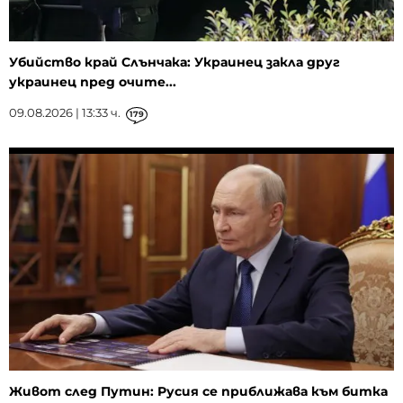
Убийство край Слънчака: Украинец закла друг
украинец пред очите...
09.08.2026 | 13:33 ч.
179
Живот след Путин: Русия се приближава към битка