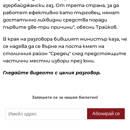
азербайджански газ. От трета страна, за да
работят ефективно като търговец, нямат
достатъчно ликвидни средства поради
първите две-три причини", обясни Трайков.
В края на разговора бившият министър каза, че
се надява да се върне на поста кмет на
столичния район "Средец" след предстоящите
частични местни избори през юни.
Гледайте видеото с целия разговор.