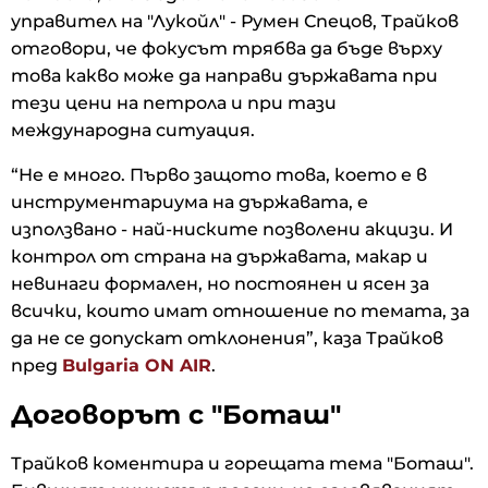
управител на "Лукойл" - Румен Спецов, Трайков
отговори, че фокусът трябва да бъде върху
това какво може да направи държавата при
тези цени на петрола и при тази
международна ситуация.
“Не е много. Първо защото това, което е в
инструментариума на държавата, е
използвано - най-ниските позволени акцизи. И
контрол от страна на държавата, макар и
невинаги формален, но постоянен и ясен за
всички, които имат отношение по темата, за
да не се допускат отклонения”, каза Трайков
пред
Bulgaria ON AIR
.
Договорът с "Боташ"
Трайков коментира и горещата тема "Боташ".