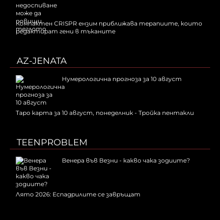
Компактен CRISPR ензим приближава терапиите, които
редактират гени в тъканите
AZ-JENATA
Нумерологична прогноза за 10 август
Таро карта за 10 август, понеделник - Тройка пентакли
TEENPROBLEM
Венера във Везни - какво чака зодиите?
Лято 2026: Еспадрилите се завръщат