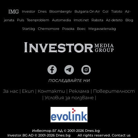
Investor
Dnes
Bloombergtv
Bulgaria On Air
Gol
Tialoto
Az-
jenata
Puls
Teenproblem
Automedia
Imoti.net
Rabota
Az-deteto
Blog
Start.bg
Chernomore
Posoka
Boec
Megavselena.bg
ПОСЛЕДВАЙТЕ НИ
За нас
|
Екип
|
Контакти
|
Реклама
|
Поверителност
|
Условия за ползване
|
Инвестор.БГ АД © 2001-2026 Dnes.bg
Investor.BG AD © 2001-2026 Dnes.bg
All rights reserved.
Contact us