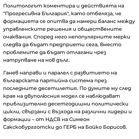
Политологът коментира и действията на
"Прогресивна България", като отбеляза, че
формацията се опитва да намери баланс между
управленските решения и обществените
очаквания. Според него непопулярните мерки
следва да бъдат предприети сега, вместо
проблемите да бъдат отлагани чрез
натрупване на нов дълг.
Ганев направи и паралел с развитието на
българската партийна система през
последните десетилетия. По думите му след
края на двуполюсния модел се наблюдават
приблизително десетгодишни политически
цикли, свързани с възхода на различни лидери и
формации – от НДСВ на Симеон
Сакскобургготски до ГЕРБ на Бойко Борисов.