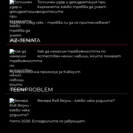
Топлинен удар и дехидратация при
кърмачета: какво трябва да знаят
родителите
Кървене след секс – трябва ли да се притесняваме?
AZ-JENATA
Как да намалим тревожността по
естествен начин: навици, които помагат
Нумерологична прогноза за 9 август
TEENPROBLEM
Венера във Везни - какво чака зодиите?
Лято 2026: Еспадрилите се завръщат