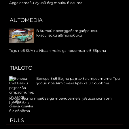
Арда остави Дунав без точки в елита
AUTOMEDIA
В Китай пресъздават забранени
класически автомобили
Този нов SUV на Nissan може да пристигне в Европа
TIALOTO
Венера във Везни разпалва страстите: Три
зодии правят смела крачка в любовта
Колко често трябва да тренирате в зависимост от
целите си
PULS