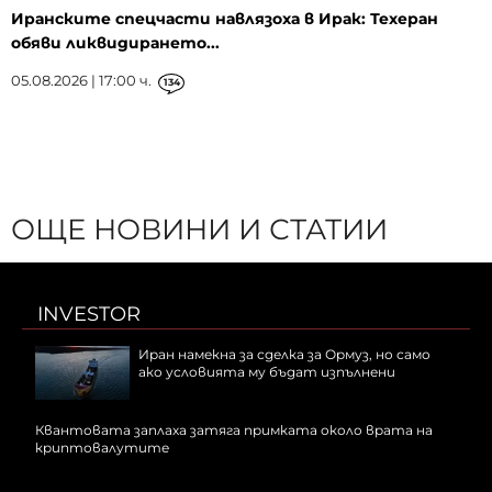
Иранските спецчасти навлязоха в Ирак: Техеран
обяви ликвидирането...
05.08.2026 | 17:00 ч.
134
ОЩЕ НОВИНИ И СТАТИИ
INVESTOR
Иран намекна за сделка за Ормуз, но само
ако условията му бъдат изпълнени
Квантовата заплаха затяга примката около врата на
криптовалутите