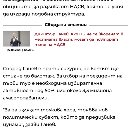
общините, за разлика от НДСВ, която не успя
да изгради подобна структура.
Свързани статии
Димитър Ганев: Ако ПБ не се вкоренят в
местната власт, могат да повторят
пътя на НДСВ
27.05.2026 | 12:48 ч.
Според Ганев е почти сигурно, че вотът ще
стигне до балотаж. За избор на президент на
първи тур е необходима избирателна
активност над 50%, или около 3,3 милиона
гласоподаватели.
"За да излязат толкова хора, трябва нов
политически субект, който да предизвика
цунами", заяви Ганев.