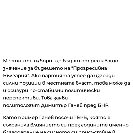
Местните избори ще бъдат от решаващо
значение за бъдещето на "Прогресивна
България". Ако партията успее да изгради
силни позиции в местната власт, това може да
й осигури по-стабилни политически
перспективи. Това заяви
политологът Димитър Ганев пред БНР.
Като пример Ганев посочи ГЕРБ, която е
съхранила влиянието си през годините именно
благодарение на силното си присъствие в