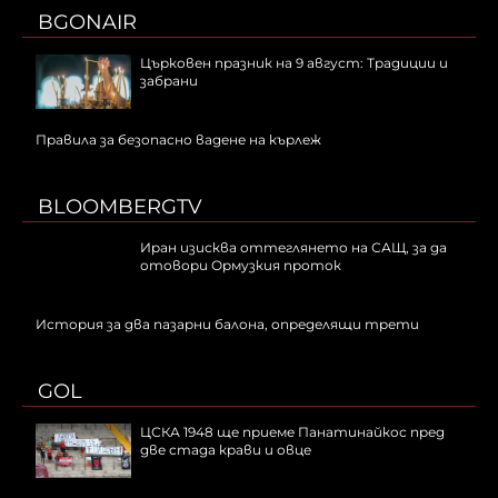
BGONAIR
Църковен празник на 9 август: Традиции и
забрани
Правила за безопасно вадене на кърлеж
BLOOMBERGTV
Иран изисква оттеглянето на САЩ, за да
отовори Ормузкия проток
История за два пазарни балона, определящи трети
GOL
ЦСКА 1948 ще приеме Панатинайкос пред
две стада крави и овце