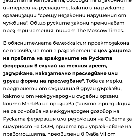
защитата на правата, свободите и законните
интереси на руснаците, както и на руските
организации "срещу незаконни нарушения от
чужбина". Общо руските закони преминават
през три четения, пишат The Moscow Times.
В обяснителната бележка към проектозакона
се посочва, че той е разработен
"с цел защита
на правата на гражданите на Руската
федерация в случай на техния арест,
задържане, наказателно преследване или
други форми на преследване".
Това са мерки,
предприети от съдилища в други държави,
както и от международни съдебни органи,
които Москва не признава ("чиято юрисдикция
не се основава на международен договор на
Руската федерация или резолюция на Съвета за
сигурност на ООН, приета при упражняване на
правомощията, предвидени в Глава VII от