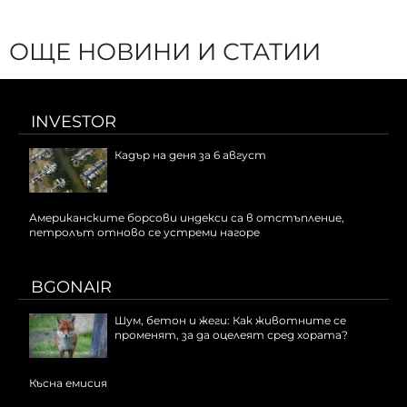
ОЩЕ НОВИНИ И СТАТИИ
INVESTOR
Кадър на деня за 6 август
Американските борсови индекси са в отстъпление,
петролът отново се устреми нагоре
BGONAIR
Шум, бетон и жеги: Как животните се
променят, за да оцелеят сред хората?
Късна емисия