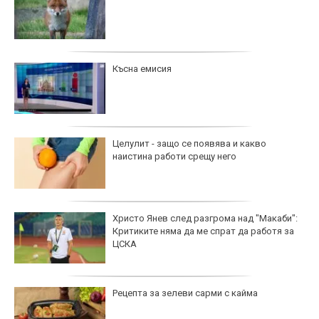
Късна емисия
Целулит - защо се появява и какво
наистина работи срещу него
Христо Янев след разгрома над "Макаби":
Критиките няма да ме спрат да работя за
ЦСКА
Рецепта за зелеви сарми с кайма