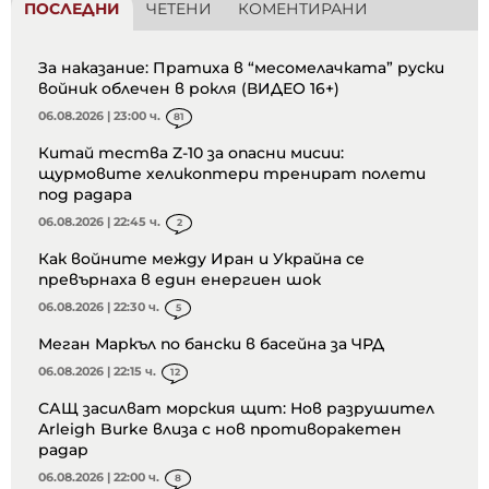
ПОСЛЕДНИ
ЧЕТЕНИ
КОМЕНТИРАНИ
За наказание: Пратиха в “месомелачката” руски
войник облечен в рокля (ВИДЕО 16+)
06.08.2026 | 23:00 ч.
81
Китай тества Z-10 за опасни мисии:
щурмовите хеликоптери тренират полети
под радара
06.08.2026 | 22:45 ч.
2
Как войните между Иран и Украйна се
превърнаха в един енергиен шок
06.08.2026 | 22:30 ч.
5
Меган Маркъл по бански в басейна за ЧРД
06.08.2026 | 22:15 ч.
12
САЩ засилват морския щит: Нов разрушител
Arleigh Burke влиза с нов противоракетен
радар
06.08.2026 | 22:00 ч.
8