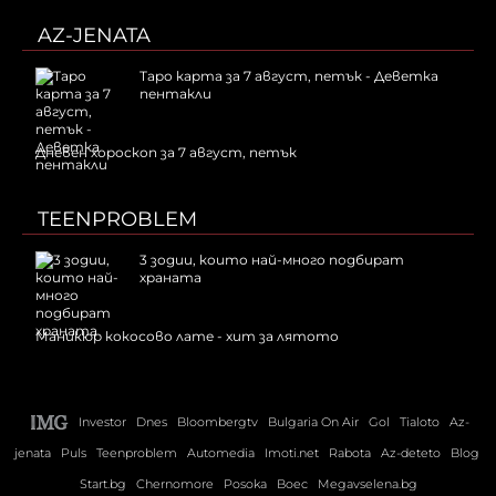
AZ-JENATA
Таро карта за 7 август, петък - Деветка
пентакли
Дневен хороскоп за 7 август, петък
TEENPROBLEM
3 зодии, които най-много подбират
храната
Маникюр кокосово лате - хит за лятото
Investor
Dnes
Bloombergtv
Bulgaria On Air
Gol
Tialoto
Az-
jenata
Puls
Teenproblem
Automedia
Imoti.net
Rabota
Az-deteto
Blog
Start.bg
Chernomore
Posoka
Boec
Megavselena.bg