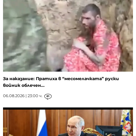
За наказание: Пратиха в “месомелачката” руски
войник облечен...
06.08.2026 | 23:00 ч.
81