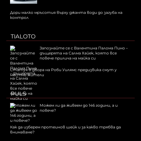
Дори малко мръсотия върху джанта води до загуба на
контрол
TIALOTO
Запознайте се с Валентина Палома Пино –
дъщерята на Салма Хайек, която все
повече прилича на майка си
Статуя в двора на Роби Уилямс предизвика смут у
местни жители
PULS
Можем ли да живеем до 146 години, а и
повече?
Как да изберем протеинов шейк и за какво трябва да
внимаваме?