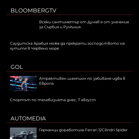
BLOOMBERGTV
Всеки сантиметър от Дунав е от значение
за Сърбия и Румъния
Саудитска Арабия може да прекрати господството на
хутите в Червено море
GOL
Атрактивен шампион по забиване идва в
Европа
Спортът по телевизията днес, 7 август
AUTOMEDIA
Германци доработиха Ferrari 12Cilindri Spider