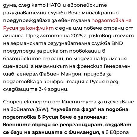
дума, след като НАТО и европейските
разузнавателни служби вече многократно
предупреждаваха за евентуална
подготовка на
Русия за конфликт
с една или повече страни от
алианса. През лятото на 2025 г. ръководителят
на германската разузнавателна служба BND
предупреди за риска от провокации в
балтийските страни, по модела на кримския
сценарий, а началникът на френския Генерален
щаб, генерал Фабиен Мандон, призова за
подготовка за конфронтация с Русия през
следващите 3-4 години.
Според експерти от Института за изследване
на войната (ISW),
"нулевата фаза" на подобна
подготовка в Русия вече е започнала:
военните окръзи се реорганизират, създават
се бази на границата с Финландия
, а в Европа