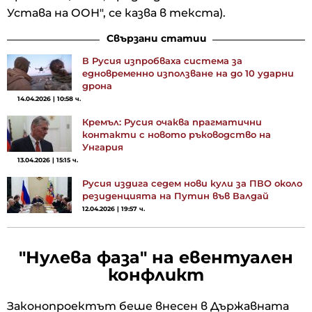
Устава на ООН", се казва в текста).
Свързани статии
В Русия изпробваха система за
едновременно използване на до 10 ударни
дрона
14.04.2026 | 10:58 ч.
Кремъл: Русия очаква прагматични
контакти с новото ръководство на
Унгария
13.04.2026 | 15:15 ч.
Русия издига седем нови кули за ПВО около
резиденцията на Путин във Валдай
12.04.2026 | 19:57 ч.
"Нулева фаза" на евентуален
конфликт
Законопроектът беше внесен в Държавната