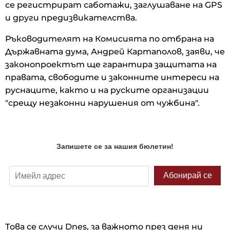
се регистрират саботажи, заглушаване на GPS
и други предизвикателства.
Ръководителят на Комисията по отбрана на
Държавната дума, Андрей Картаполов, заяви, че
законопроектът ще гарантира защитата на
правата, свободите и законните интереси на
руснаците, както и на руските организации
"срещу незаконни нарушения от чужбина".
Това се случи Dnes, за важното през деня ни