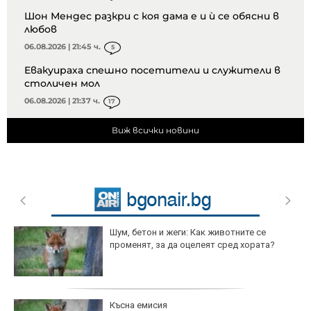
Шон Мендес разкри с коя дама е и ѝ се обясни в
любов
06.08.2026 | 21:45 ч.
5
Евакуираха спешно посетители и служители в
столичен мол
06.08.2026 | 21:37 ч.
17
Виж всички новини
Шум, бетон и жеги: Как животните се
променят, за да оцелеят сред хората?
Късна емисия