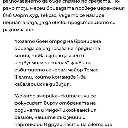
разполагането да бъде спряно по средата. По-
рано този месец бригадата проведе церемония
във Форт Худ, Тексас, където се намира
нейната база, за да обяви предстоящото си
разполагане.
"Когато боен отряд на бронирана
бригада се разполага на предната
линия, това изпраща ясен и
недвусмислен сигнал", заяви на
събитието генерал-майор Томас
Фелти, който командва 1-ва
кавалерийска дивизия.
"Докато американските сили се
фокусират върху отбраната на
родината и Индо-Тихоокеанския
регион, нашите съюзници и
партньори в други части на света ще