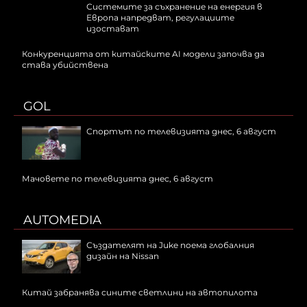
Системите за съхранение на енергия в
Европа напредват, регулациите
изостават
Конкуренцията от китайските AI модели започва да
става убийствена
GOL
Спортът по телевизията днес, 6 август
Мачовете по телевизията днес, 6 август
AUTOMEDIA
Създателят на Juke поема глобалния
дизайн на Nissan
Китай забранява сините светлини на автопилота