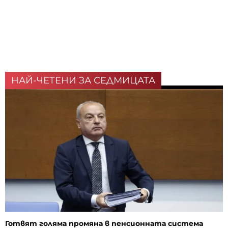
НАЙ-ЧЕТЕНИ ЗА СЕДМИЦАТА
Готвят голяма промяна в пенсионната система