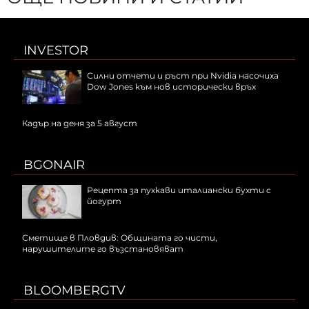
INVESTOR
Силни отчети и ръст при Nvidia насочиха
Dow Jones към нов исторически връх
Кадър на деня за 5 август
BGONAIR
Рецепта за пухкави италиански бухти с
йогурт
Сметище в Пловдив: Общината го чисти,
нарушителите го възстановяват
BLOOMBERGTV