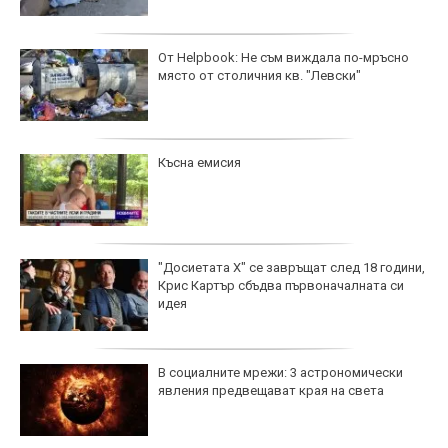
От Helpbook: Не съм виждала по-мръсно
място от столичния кв. "Левски"
Късна емисия
"Досиетата Х" се завръщат след 18 години,
Крис Картър сбъдва първоначалната си
идея
В социалните мрежи: 3 астрономически
явления предвещават края на света