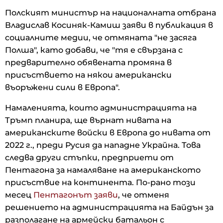
Полският министър на националната отбрана
Владислав Косиняк-Камиш заяви в публикация в
социалните медии, че отмяната "не засяга
Полша", като добави, че "тя е свързана с
предварително обявената промяна в
присъствието на някои американски
въоръжени сили в Европа".
Намаленията, които администрацията на
Тръмп планира, ще върнат нивата на
американските войски в Европа до нивата от
2022 г., преди Русия да нападне Украйна. Това
следва други стъпки, предприети от
Пентагона за намаляване на американското
присъствие на континента. По-рано този
месец
Пентагонът заяви
, че отменя
решението на администрацията на Байдън за
разполагане на армейски батальон с