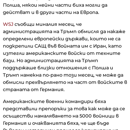
Полша, някои нейни части биха могли да
действат и в други части на Европа.
WSJ
съобщи миналия месец, че
администрацията на Тръмп обмисля да накаже
определени европейски държави, които не са
подкрепили САЩ във войната им с Иран, като
изтегли американските войски от техните
бази. Но администрацията на Тръмп
поддържаше близки отношения с Полша и
Тръмп намекна по-рано този месец, че може да
обмисли прехвърлянето на част от войските в
страната от Германия.
Американските военни командири бяха
представили препоръки за това как може да се
осъществи намаляването на 5000 войници в
Германия и очакванията бяха, че ще бъде