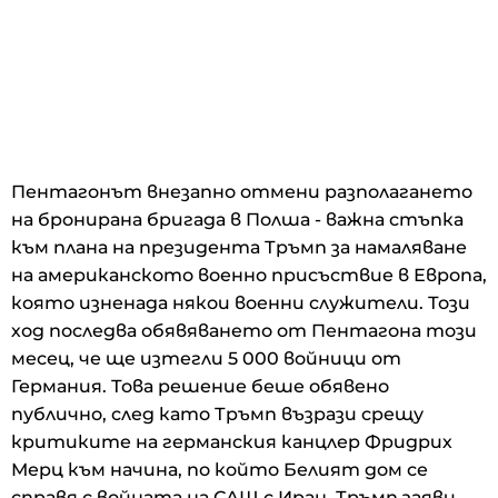
Пентагонът внезапно отмени разполагането
на бронирана бригада в Полша - важна стъпка
към плана на президента Тръмп за намаляване
на американското военно присъствие в Европа,
която изненада някои военни служители. Този
ход последва обявяването от Пентагона този
месец, че ще изтегли 5 000 войници от
Германия. Това решение беше обявено
публично, след като Тръмп възрази срещу
критиките на германския канцлер Фридрих
Мерц към начина, по който Белият дом се
справя с войната на САЩ с Иран. Тръмп заяви