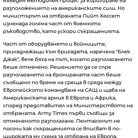
въведен методичен процес за коригиране на
разположението на американските сили. Но
министърът на отбраната Пийт Хегсет
изненада голяма част от военното
ръководство, като ускори съкращенията.
Част от оборудването и войниците,
принадлежащи към бригадата, наречена "Блек
Джак", вече бяха на път, когато разполагането
беше отменено. Решението да се спре
разполагането на бронираната част беше
съобщено по време на среща в сряда между
Европейското командване на САЩ и щаба на
Американската армия в Европа и Африка,
според представител на Министерството на
отбраната. Army Times първи съобщи за
отмененото разполагане. Пентагонът не
посочи как съкращенията се вписват в по-
широката му схема за отбрана на Европа.