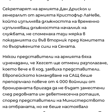
Секретарят на армията Дан Дрискол и
генералът от армията Кристофър ЛаНеве,
който изпълнява длъжността на временно
изпълняващ длъжността началник на
службата, не споменаха тази мярка в
показанията си във вторник пред Комитета
по въоръжените сили на Сената.
Някои представители на армията бяха
изненадани, че Хегсет ще отмени разполагане,
което вече е в ход, заявиха представители.
Европейското командване на САЩ беше
препоръчало повече от 4 000 войници от
бронираната бригада да не бъдат заместени
след редовната им деветмесечна ротация,
според представители на Министерството
на отбраната, но не беше настоявало