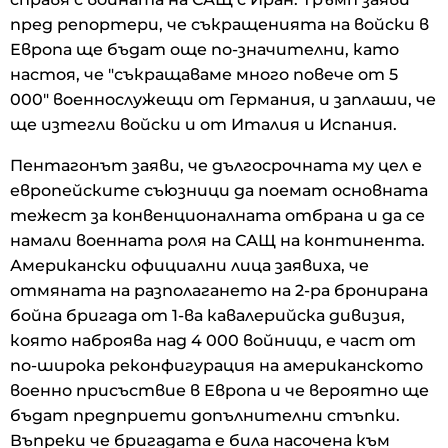
пред репортери, че съкращенията на войски в
Европа ще бъдат още по-значителни, като
настоя, че "съкращаваме много повече от 5
000" военнослужещи от Германия, и заплаши, че
ще изтегли войски и от Италия и Испания.
Пентагонът заяви, че дългосрочната му цел е
европейските съюзници да поемат основната
тежест за конвенционалната отбрана и да се
намали военната роля на САЩ на континента.
Американски официални лица заявиха, че
отмяната на разполагането на 2-ра бронирана
бойна бригада от 1-ва кавалерийска дивизия,
която наброява над 4 000 войници, е част от
по-широка реконфигурация на американското
военно присъствие в Европа и че вероятно ще
бъдат предприети допълнителни стъпки.
Въпреки че бригадата е била насочена към