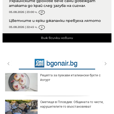
Украинските дронове вече сами довеждат
атаката до край след загуба на сигнал
05.08.2026 | 23:00 ч.
37
Цветните и ярки джапанки превзеха лятото
05.08.2026 | 22:45 ч.
0
Виж всички новини
Рецепта за пухкави италиански бухти с
йогурт
Сметище в Пловдив: Общината го чисти,
нарушителите го възстановяват