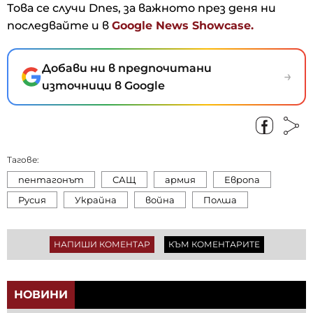
Това се случи Dnes, за важното през деня ни
последвайте и в
Google News Showcase.
Добави ни в предпочитани
→
източници в Google
Тагове:
пентагонът
САЩ
армия
Европа
Русия
Украйна
война
Полша
НАПИШИ КОМЕНТАР
КЪМ КОМЕНТАРИТЕ
НОВИНИ