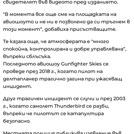
свидетелят във видеото пред изданието.
"В момента все още сме на площадката на
авиошоуто и не ни е позволено да си тръгнем в
този момент“, добавиха присъстващите.
Те казаха още, че атмосферата е "много
спокойна, контролирана и добре управлявана“,
въпреки сблъсъка.
Последното авиошоу Gunfighter Skies се
проведе през 2018 г., когато пилот на
делтапланер трагично загина при ужасяващ
инцидент.
Друг трагичен инцидент се случи и през 2003
г., когато самолет Thunderbird се разби,
въпреки че пилотът се катапултира
безопасно.
Местната полиция публикува изявление във