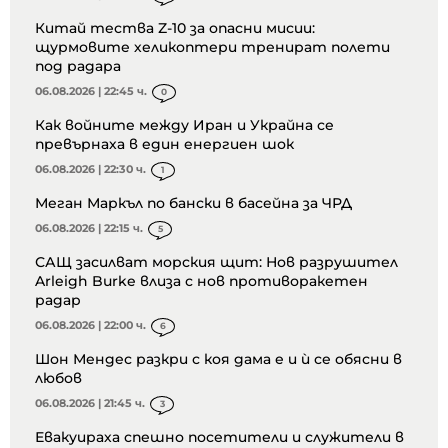
Китай тества Z-10 за опасни мисии:
щурмовите хеликоптери тренират полети
под радара
06.08.2026 | 22:45 ч.
0
Как войните между Иран и Украйна се
превърнаха в един енергиен шок
06.08.2026 | 22:30 ч.
1
Меган Маркъл по бански в басейна за ЧРД
06.08.2026 | 22:15 ч.
5
САЩ засилват морския щит: Нов разрушител
Arleigh Burke влиза с нов противоракетен
радар
06.08.2026 | 22:00 ч.
6
Шон Мендес разкри с коя дама е и ѝ се обясни в
любов
06.08.2026 | 21:45 ч.
3
Евакуираха спешно посетители и служители в