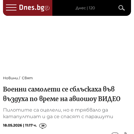
Днес | 120
Новини
Свят
Военни самолети се сблъскаха във
въздуха по време на авиошоу ВИДЕО
Пилотите са оцелели, но е трябвало да
катапултиат и да се спасят с парашути
18.05.2026 | 11:17 ч.
38