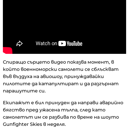
Спиращо сърцето видео показва момент, в
който военноморски самолети се сблъскват
във въздуха на авиошоу, принуждавайки
пилотите да катапултират и да разгърнат
парашутите си.
Екипажът е бил принуден да направи аварийно
бягство пред ужасена тълпа, след като
самолетът им се разбива по време на шоуто
Gunfighter Skies в неделя.