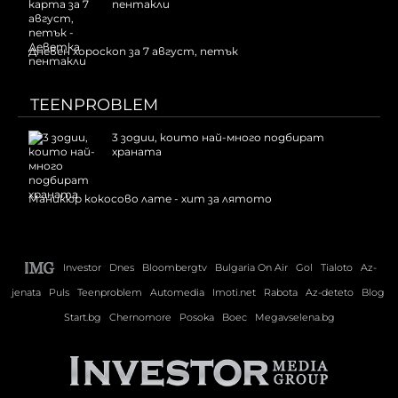
пентакли
Дневен хороскоп за 7 август, петък
TEENPROBLEM
3 зодии, които най-много подбират
храната
Маникюр кокосово лате - хит за лятото
Investor
Dnes
Bloombergtv
Bulgaria On Air
Gol
Tialoto
Az-
jenata
Puls
Teenproblem
Automedia
Imoti.net
Rabota
Az-deteto
Blog
Start.bg
Chernomore
Posoka
Boec
Megavselena.bg