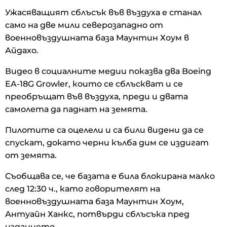
Ужасяващият сблъсък във въздуха е станал
само на две мили северозападно от
военновъздушната база Маунтин Хоум в
Айдахо.
Видео в социалните медии показва два Boeing
EA-18G Growler, които се сблъскват и се
преобръщат във въздуха, преди и двата
самолета да паднат на земята.
Пилотите са оцелели и са били видени да се
спускат, докато черни кълба дим се издигат
от земята.
Съобщава се, че базата е била блокирана малко
след 12:30 ч., като говорителят на
военновъздушната база Маунтин Хоум,
Антуайн Ханкс, потвърди сблъсъка пред
изданието.