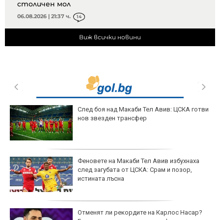
столичен мол
06.08.2026 | 21:37 ч.
14
Виж всички новини
След боя над Макаби Тел Авив: ЦСКА готви
нов звезден трансфер
Феновете на Макаби Тел Авив избухнаха
след загубата от ЦСКА: Срам и позор,
истината лъсна
Отменят ли рекордите на Карлос Насар?