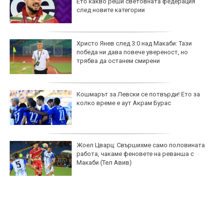
Ето какво реши световната федерация
след новите категории
Христо Янев след 3:0 над Макаби: Тази
победа ни дава повече увереност, но
трябва да останем смирени
Кошмарът за Левски се потвърди! Ето за
колко време е аут Акрам Бурас
Жоел Цварц: Свършихме само половината
работа, чакаме феновете на реванша с
Макаби (Тел Авив)