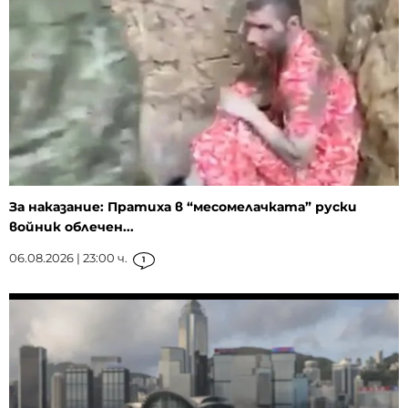
За наказание: Пратиха в “месомелачката” руски
войник облечен...
06.08.2026 | 23:00 ч.
1