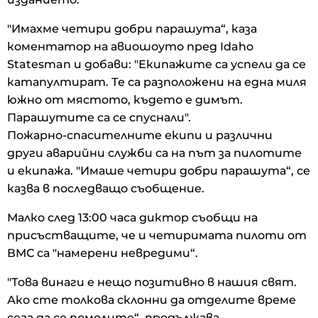
"Имахме четири добри парашута“, каза
коментатор на авиошоуто пред Idaho
Statesman и добави: "Екипажите са успели да се
катапултират. Те са разположени на една миля
южно от мястото, където е димът.
Парашутите са се спуснали".
Пожарно-спасителните екипи и различни
други аварийни служби са на път за пилотите
и екипажа. "Имаше четири добри парашута“, се
казва в последващо съобщение.
Малко след 13:00 часа диктор съобщи на
присъстващите, че и четиримата пилоти от
ВМС са "намерени невредими“.
"Това винаги е нещо позитивно в нашия свят.
Ако сте толкова склонни да отделите време
сега да се помолите“, продължава