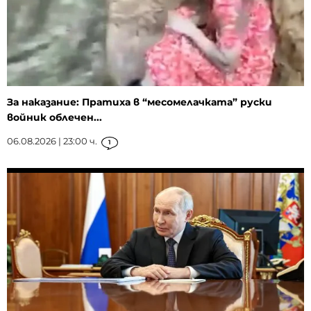
За наказание: Пратиха в “месомелачката” руски
войник облечен...
06.08.2026 | 23:00 ч.
1