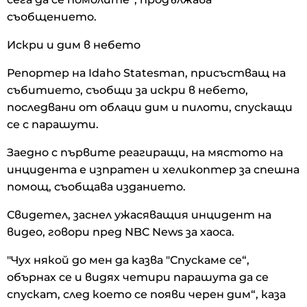
съобщението.
Искри и дим в небето
Репортер на Idaho Statesman, присъстващ на
събитието, съобщи за искри в небето,
последвани от облаци дим и пилоти, спускащи
се с парашути.
Заедно с първите реагиращи, на мястото на
инцидента е изпратен и хеликоптер за спешна
помощ, съобщава изданието.
Свидетел, заснел ужасяващия инцидент на
видео, говори пред NBC News за хаоса.
"Чух някой до мен да казва "Спускаме се“,
обърнах се и видях четири парашута да се
спускат, след което се появи черен дим“, каза