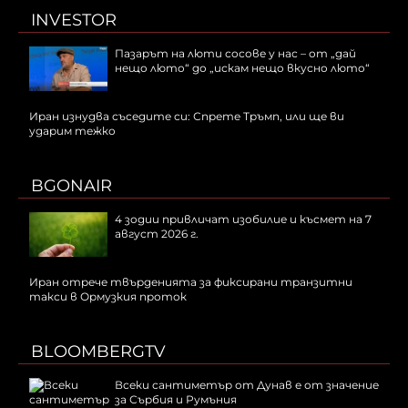
INVESTOR
Пазарът на люти сосове у нас – от „дай
нещо люто“ до „искам нещо вкусно люто“
Иран изнудва съседите си: Спрете Тръмп, или ще ви
ударим тежко
BGONAIR
4 зодии привличат изобилие и късмет на 7
август 2026 г.
Иран отрече твърденията за фиксирани транзитни
такси в Ормузкия проток
BLOOMBERGTV
Всеки сантиметър от Дунав е от значение
за Сърбия и Румъния