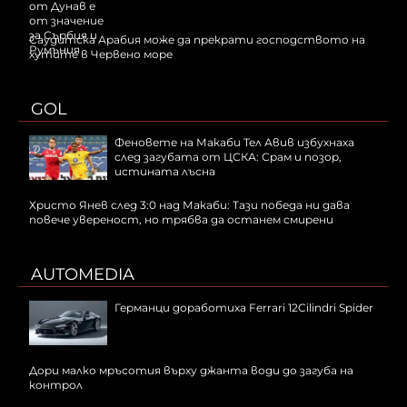
Саудитска Арабия може да прекрати господството на
хутите в Червено море
GOL
Феновете на Макаби Тел Авив избухнаха
след загубата от ЦСКА: Срам и позор,
истината лъсна
Христо Янев след 3:0 над Макаби: Тази победа ни дава
повече увереност, но трябва да останем смирени
AUTOMEDIA
Германци доработиха Ferrari 12Cilindri Spider
Дори малко мръсотия върху джанта води до загуба на
контрол