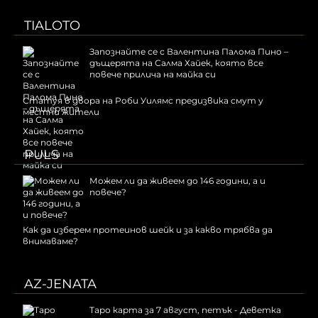
TIALOTO
Запознайте се с Валентина Палома Пино –
дъщерята на Салма Хайек, която все
повече прилича на майка си
Статуя в двора на Роби Уилямс предизвика смут у
местни жители
PULS
Можем ли да живеем до 146 години, а и
повече?
Как да изберем протеинов шейк и за какво трябва да
внимаваме?
AZ-JENATA
Таро карта за 7 август, петък - Деветка