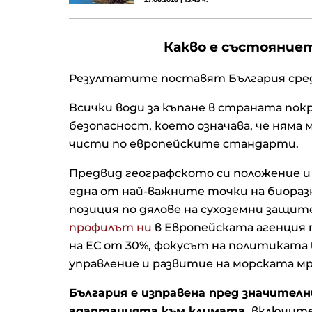
Какво е състояниет
Резултатите поставят България сре
Всички води за къпане в страната по
безопасност, което означава, че ням
чисти по европейските стандарти.
Предвид географското си положение и 
една от най-важните точки на биоразн
позиция по дялове на сухоземни защите
профилът ни
в Европейската агенция 
на ЕС от 30%, фокусът на политиката
управление и развитие на морската м
България е изправена пред значител
адаптацията към климата,
включите