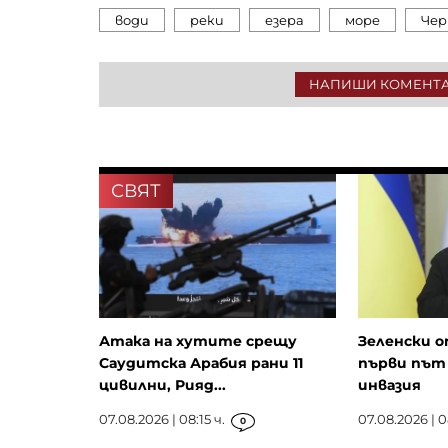
води
реки
езера
море
Чер
НАПИШИ КОМЕНТ
СВЯТ
Атака на хутите срещу
Зеленски о
Саудитска Арабия рани 11
първи път 
цивилни, Рияд...
инвазия
07.08.2026 | 08:15 ч.
07.08.2026 | 0
0