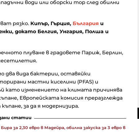
падъчни води или оборски тор след обилни
ват рязко.
Кипър, Гърция,
България
и
нки, докато Белгия, Унгария, Полша и
ечното плуване в градовете Париж, Берлин,
 десетилетия.
о два вида бактерии, оставяйки
орирани мастни киселини (PFAS) и
ъй като изменението на климата причинява
 къпане, Европейската комисия преразглежда
къпане, за да я модернизира.
зани статии
ира за 2,30 евро в Мадейра, обилна закуска за 3 евро в