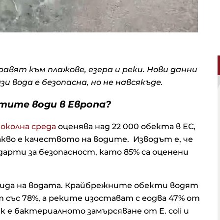
авят към плажове, езера и реки. Нови данни
и вода е безопасна, но не навсякъде.
стите води в Европа?
 околна среда
оценява над 22 000 обекта в ЕС,
акво е качеството на водите. Изводът е, че
рти за безопасност, като 85% са оценени
вида на водата. Крайбрежните обекти водят
т със 78%, а реките изостават с eoдва 47% от
 е бактериалното замърсяване от E. coli и