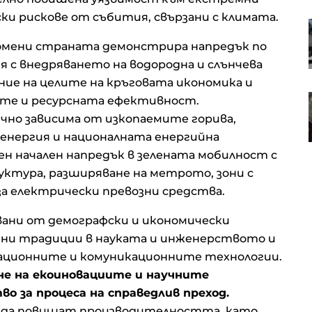
ки рискове от събития, свързани с климата.
В Европа работят над 10 хил.
пивоварни, в България те са 42
омени страната демонстрира напредък по
 с внедряването на водородна и слънчева
ние на целите на кръговата икономика и
Пазарният регулатор на ЕС ще
ите и ресурсната ефективност.
оценява управлението на риска
чно зависима от изкопаемите горива,
в управляващите дружества
енергия и националната енергийна
ен начален напредък в зелената мобилност с
ктура, разширяване на метрото, зони с
за електрически превозни средства.
ани от демографски и икономически
чни традиции в науката и инженерството и
мационните и комуникационните технологии.
е на екоиновациите и научните
о за процеса на справедлив преход.
 да повишат производителността, като