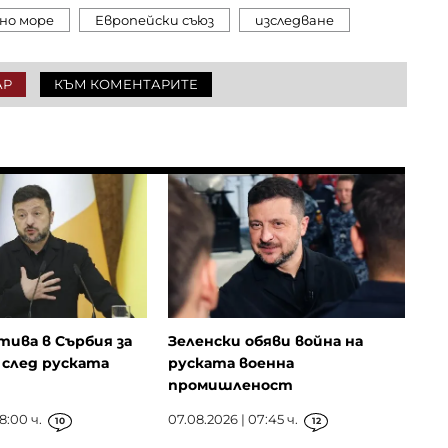
но море
Европейски съюз
изследване
АР
КЪМ КОМЕНТАРИТЕ
тива в Сърбия за
Зеленски обяви война на
след руската
руската военна
промишленост
8:00 ч.
07.08.2026 | 07:45 ч.
10
12