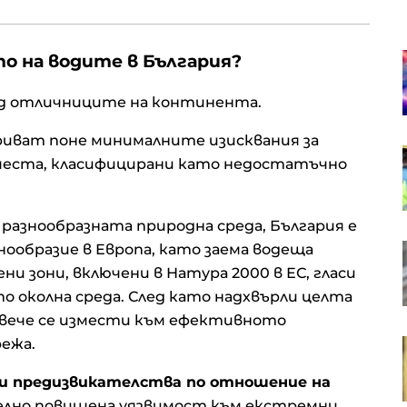
Търговци виждат
о на водите в България?
несъответствия, които могат да
провалят Вертикалния газов
д отличниците на континента.
коридор
криват поне минималните изисквания за
Кадър на деня за 6 август
а места, класифицирани като недостатъчно
разнообразната природна среда, България е
ообразие в Европа, като заема водеща
Американските борсови индекси
са в отстъпление, петролът
ни зони, включени в Натура 2000 в ЕС, гласи
отново се устреми нагоре
по околна среда. След като надхвърли целта
 вече се измести към ефективното
режа.
OTP Group отчете силни
финансови резултати през
първото полугодие
ни предизвикателства по отношение на
лно повишена уязвимост към екстремни