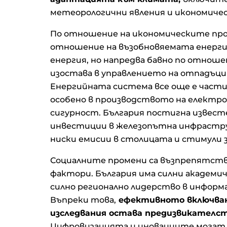
метеорологични явления и икономичес
По отношение на икономическите пр
отношение на възобновяемата енергия
енергия, но напредва бавно по отноше
изостава в управлението на отпадъц
Енергийната система все още е части
особено в производството на електро
сигурност. България постигна извест
инвестиции в железопътна инфрастру
ниски емисии в столицата и стимули 
Социалните промени са възпрепятств
фактори. България има силни академи
силно регионално лидерство в инфор
Въпреки това,
ефективното включван
изследвания остава предизвикателств
Цифровизацията и иновациите могат