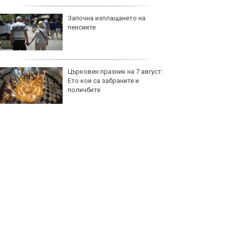
Започна изплащането на
пенсиите
Църковен празник на 7 август:
Ето кои са забраните и
поличбите