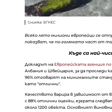
Снимка: БГНЕС
Всяко лято милиони европейци се отпр
показват, че по-голямата част от таз
Къде са най-чи
Докладът на
Европейската агенция по
Албания и Швейцария, за да проследи к
96% отговарят на минималните станда
като "отлични".
Качеството варира в зависимост от 
с 88% отлични оценки, езерата следва
около 1200 обекта. Основният виновник