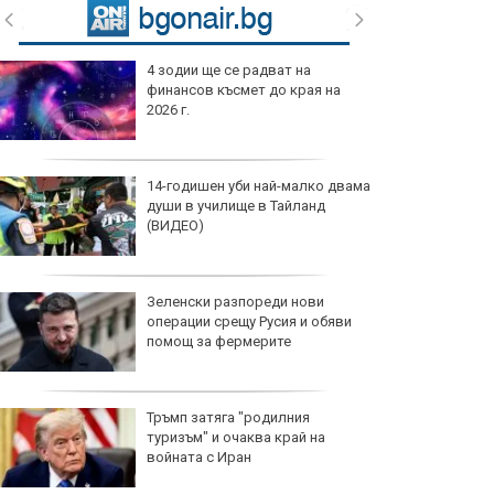
4 зодии ще се радват на
финансов късмет до края на
2026 г.
14-годишен уби най-малко двама
души в училище в Тайланд
(ВИДЕО)
Зеленски разпореди нови
операции срещу Русия и обяви
помощ за фермерите
Тръмп затяга "родилния
туризъм" и очаква край на
войната с Иран