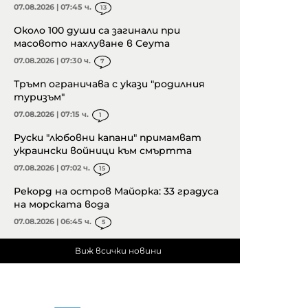
07.08.2026 | 07:45 ч.
13
Около 100 души са загинали при
масовото нахлуване в Сеута
07.08.2026 | 07:30 ч.
7
Тръмп ограничава с укази "родилния
туризъм"
07.08.2026 | 07:15 ч.
1
Руски "любовни капани" примамват
украински войници към смъртта
07.08.2026 | 07:02 ч.
15
Рекорд на остров Майорка: 33 градуса
на морската вода
07.08.2026 | 06:45 ч.
5
Виж всички новини