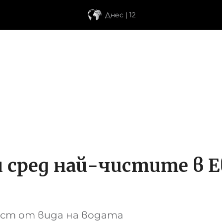
Днес | 12
 сред най-чистите в Е
ст от вида на водата