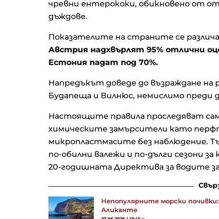
чревни ентерококи, обикновено от от
дъждове.
Показателите на страните се различа
Австрия надхвърлят 95% отлични оце
Естония падат под 70%.
Напредъкът доведе до възраждане на р
Будапеща и Вилнюс, немислимо преди
Настоящите правила проследяват сам
химическите замърсители като перфт
микропластмасите без наблюдение. Т
по-обилни валежи и по-дълги сезони за
20-годишната Директива за водите за 
Свър
Непопулярните морски почивки: Б
Аликанте
27.06.2026 | 13:45 ч.