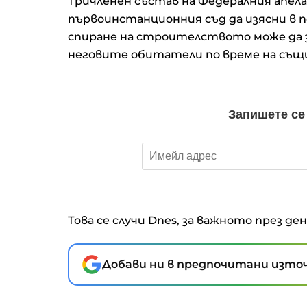
Тричленен състав на Федералния апел
първоинстанционния съд да изясни в 
спиране на строителството може да з
неговите обитатели по време на същи
Това се случи Dnes, за важното през де
Добави ни в предпочитани източ