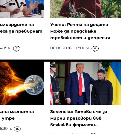
Милиардите на
Учени: Речта на децата
еха да превърнат
може да предскаже
тревожност и депресия
4:15 ч.
06.08.2026 | 03:00 ч.
7
0
ощна магнитна
Зеленски: Готови сме за
и утре
мирни преговори във
всякакви формати...
6:30 ч.
16