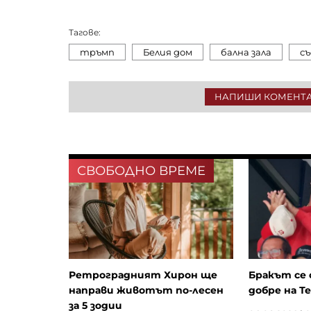
Тагове:
тръмп
Белия дом
бална зала
съ
НАПИШИ КОМЕНТ
СВОБОДНО ВРЕМЕ
Ретроградният Хирон ще
Бракът се 
направи животът по-лесен
добре на Т
за 5 зодии