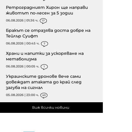
Ретроградният Хирон ще направи
животът по-лесен за 5 зодии
06.08.2026 | 01:36 ч.
17
Бракът се отразява доста добре на
Тейлър Суифт
06.08.2026 | 00:45 ч.
7
Храни и напитки за ускоряване на
метаболизма
06.08.2026 | 00:05 ч.
1
Украинските дронове вече сами
довеждат атаката до край след
загуба на сигнал
05.08.2026 | 23:00 ч.
40
Виж всички новини