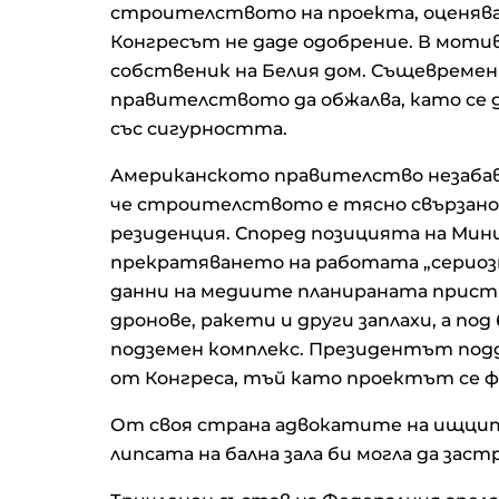
строителството на проекта, оценяван
Конгресът не даде одобрение. В моти
собственик на Белия дом. Същевремен
правителството да обжалва, като се д
със сигурността.
Американското правителство незабав
че строителството е тясно свързано 
резиденция. Според позицията на Ми
прекратяването на работата „сериоз
данни на медиите планираната прист
дронове, ракети и други заплахи, а по
подземен комплекс. Президентът подд
от Конгреса, тъй като проектът се ф
От своя страна адвокатите на ищците 
липсата на бална зала би могла да за