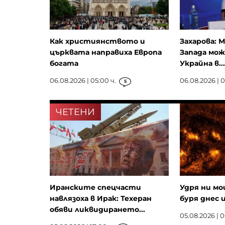
Как християнството и
Захарова: 
църквата направиха Европа
Запада мож
богата
Украйна в...
06.08.2026 | 05:00 ч.
06.08.2026 | 0
5
ЧЕТЕНИ
Иранските спецчасти
Удря ни м
навлязоха в Ирак: Техеран
буря днес 
обяви ликвидирането...
05.08.2026 | 0