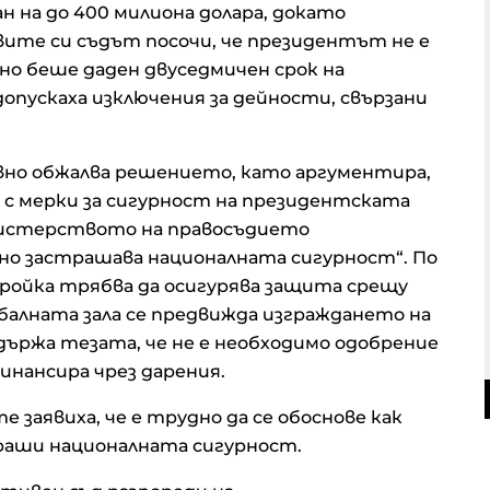
 на до 400 милиона долара, докато
вите си съдът посочи, че президентът не е
но беше даден двуседмичен срок на
опускаха изключения за дейности, свързани
но обжалва решението, като аргументира,
с мерки за сигурност на президентската
нистерството на правосъдието
но застрашава националната сигурност“. По
ройка трябва да осигурява защита срещу
д балната зала се предвижда изграждането на
ържа тезата, че не е необходимо одобрение
инансира чрез дарения.
заявиха, че е трудно да се обоснове как
страши националната сигурност.