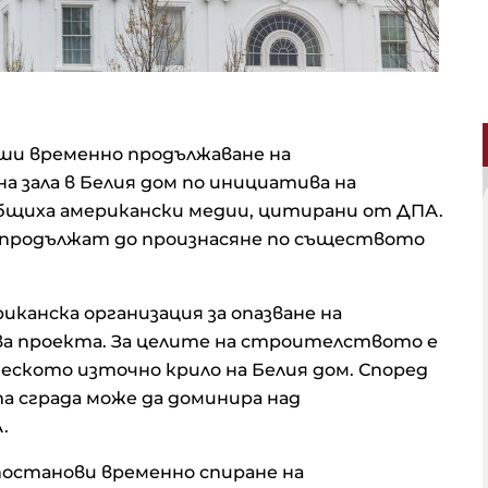
ши временно продължаване на
 зала в Белия дом по инициатива на
бщиха американски медии, цитирани от ДПА.
продължат до произнасяне по съществото
канска организация за опазване на
ва проекта. За целите на строителството е
еското източно крило на Белия дом. Според
сграда може да доминира над
.
постанови временно спиране на