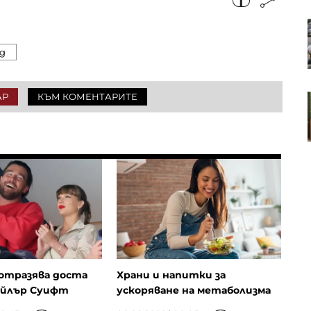
Износът на дизел от САЩ
достигна рекорд, докато светът
се бори за доставки
д
АР
КЪМ КОМЕНТАРИТЕ
Войнов: Инфлацията в България
ще остане висока -
средногодишно ниво от 5,9%
отразява доста
Храни и напитки за
ейлър Суифт
ускоряване на метаболизма