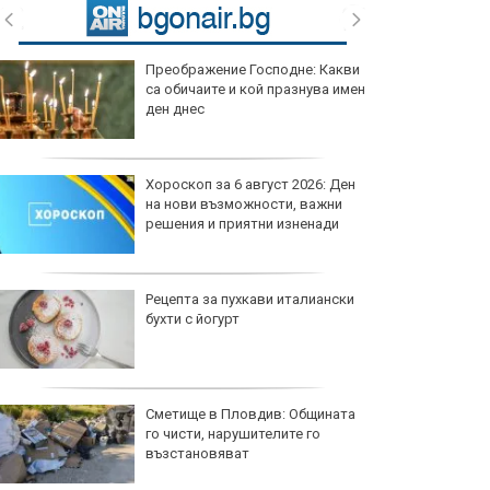
Преображение Господне: Какви
са обичаите и кой празнува имен
ден днес
Хороскоп за 6 август 2026: Ден
на нови възможности, важни
решения и приятни изненади
Рецепта за пухкави италиански
бухти с йогурт
Сметище в Пловдив: Общината
го чисти, нарушителите го
възстановяват