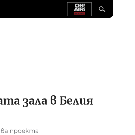
та зала в Белия
рва проекта