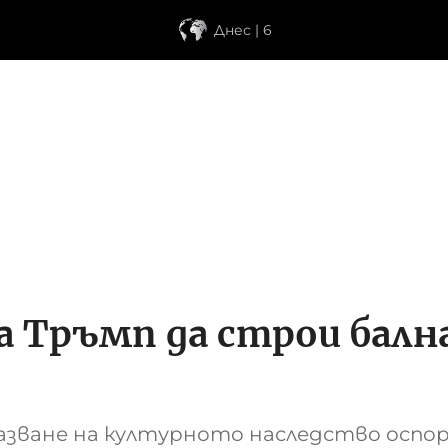
Днес | 6
 Тръмп да строи бална
пазване на културното наследство оспо