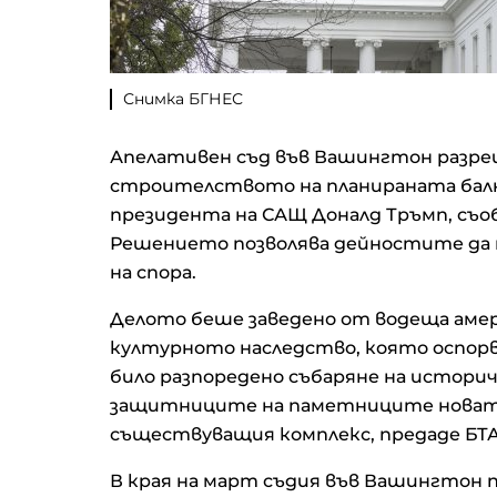
Снимка БГНЕС
Апелативен съд във Вашингтон разре
строителството на планираната бална
президента на САЩ Доналд Тръмп, съо
Решението позволява дейностите да 
на спора.
Делото беше заведено от водеща амери
културното наследство, която оспор
било разпоредено събаряне на историч
защитниците на паметниците новата 
съществуващия комплекс, предаде БТА
В края на март съдия във Вашингтон 