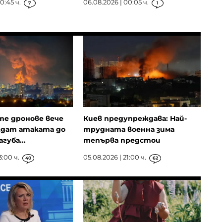
0:45 ч.
06.08.2026 | 00:05 ч.
7
1
те дронове вече
Киев предупреждава: Най-
ждат атаката до
трудната военна зима
губа...
тепърва предстои
3:00 ч.
05.08.2026 | 21:00 ч.
40
62