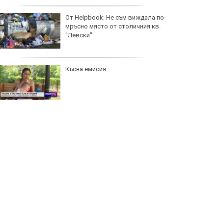
От Helpbook: Не съм виждала по-
мръсно място от столичния кв.
"Левски"
Късна емисия