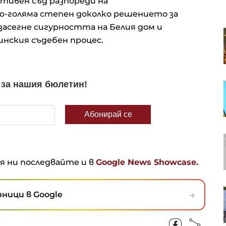
ативен съд разпореди на
по-голяма степен доколко решението за
асегне сигурността на Белия дом и
Силни отчети и ръст при Nvidia
нския съдебен процес.
насочиха Dow Jones към нов
исторически връх
Кадър на деня за 5 август
Удари ли по авторитета на
европейските институции
кризата с мигранти в Сеута
ня ни последвайте и в
Google News Showcase.
Иран е постигнал споразумение
→
ници в Google
с Оман за корабоплаването през
Ормузкия проток