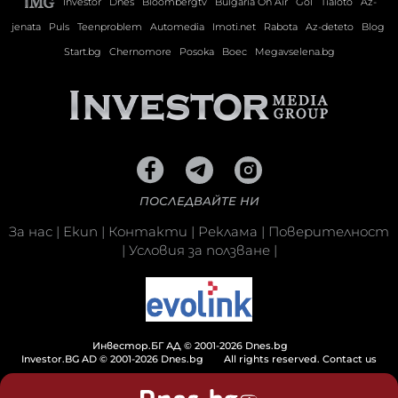
Investor
Dnes
Bloombergtv
Bulgaria On Air
Gol
Tialoto
Az-
jenata
Puls
Teenproblem
Automedia
Imoti.net
Rabota
Az-deteto
Blog
Start.bg
Chernomore
Posoka
Boec
Megavselena.bg
ПОСЛЕДВАЙТЕ НИ
За нас
|
Екип
|
Контакти
|
Реклама
|
Поверителност
|
Условия за ползване
|
Инвестор.БГ АД © 2001-2026 Dnes.bg
Investor.BG AD © 2001-2026 Dnes.bg
All rights reserved.
Contact us