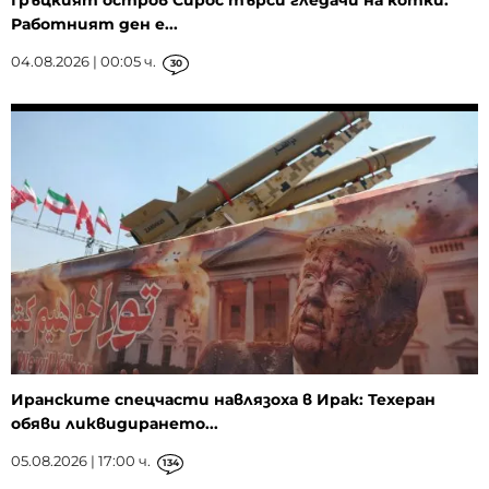
Гръцкият остров Сирос търси гледачи на котки:
Работният ден е...
04.08.2026 | 00:05 ч.
30
Иранските спецчасти навлязоха в Ирак: Техеран
обяви ликвидирането...
05.08.2026 | 17:00 ч.
134