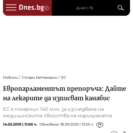
Днес | 16
Новини
Стари категории
ЕС
Европарламентът препоръча: Дайте
на лекарите да изписват канабис
ЕС е похарчил ?40 млн. за изследване на
медицинските свойства на марихуаната
14.02.2019 | 11:00 ч.
Обновена: 18.09.2025 | 13:55 ч.
77