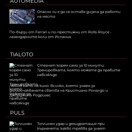
AUTOMEDIA
Опасно ли е да се оставя дизела да работи
на място
По-бързи от Ferrari и по-престижни от Rolls-Royce -
легендарните коли от Испания
TIALOTO
Стегнат корем само за 10 минути:
Тренировката, която можете да правите
навсякъде
Любов като на кино: Всичко, което знаем за
дългоочакваната сватба на Кристиано Роналдо и
Джорджина Родригес
PULS
Топлинен удар и дехидратация при
кърмачета: какво трябва да знаят