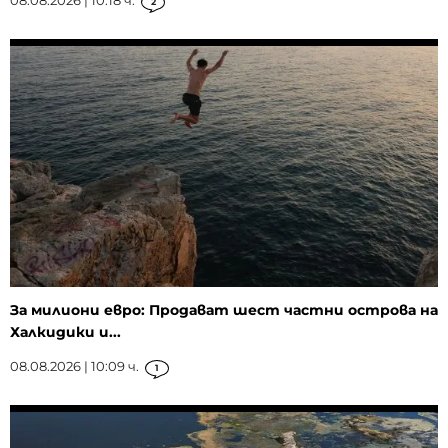
2
За милиони евро: Продават шест частни острова на
Халкидики и...
08.08.2026 | 10:09 ч.
1