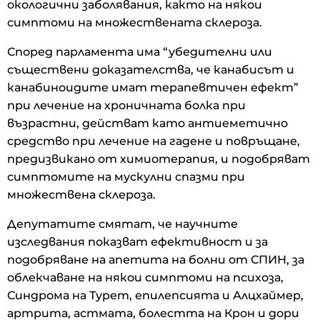
окологични заболявания, както на някои
симптоми на множествената склероза.
Според парламента има “убедителни или
съществени доказателства, че канабисът и
канабиноидите имат терапевтичен ефект”
при лечение на хроничната болка при
възрастни, действат като антиеметично
средство при лечение на гадене и повръщане,
предизвикано от химиотерапия, и подобряват
симптомите на мускулни спазми при
множествена склероза.
Депутатите смятат, че научните
изследвания показват ефективност и за
подобряване на апетита на болни от СПИН, за
облекчаване на някои симптоми на психоза,
Синдрома на Турет, епилепсията и Алцхаймер,
артрита, астмата, болестта на Крон и дори