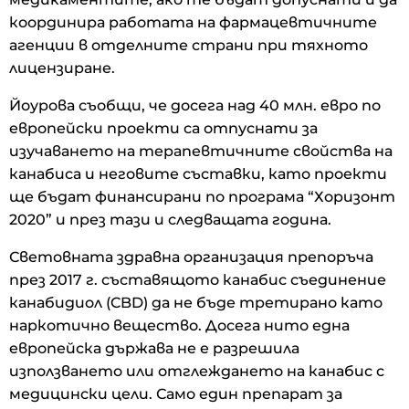
координира работата на фармацевтичните
агенции в отделните страни при тяхното
лицензиране.
Йоурова съобщи, че досега над 40 млн. евро по
европейски проекти са отпуснати за
изучаването на терапевтичните свойства на
канабиса и неговите съставки, като проекти
ще бъдат финансирани по програма “Хоризонт
2020” и през тази и следващата година.
Световната здравна организация препоръча
през 2017 г. съставящото канабис съединение
канабидиол (CBD) да не бъде третирано като
наркотично вещество. Досега нито една
европейска държава не е разрешила
използването или отглеждането на канабис с
медицински цели. Само един препарат за