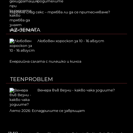
родителите
Кървене след секс – трябва ли да се притесняваме?
AZ-JENATA
Любовен хороскоп за 10 - 16 август
Енергийна салата с пилешко и киноа
TEENPROBLEM
Венера във Везни - какво чака зодиите?
Лято 2026: Еспадрилите се завръщат