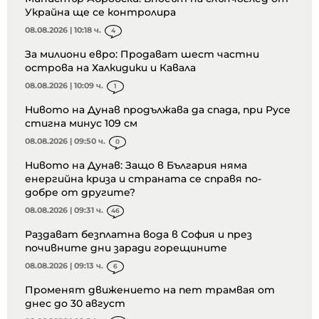
Украйна ще се контролира
08.08.2026 | 10:18 ч.
4
За милиони евро: Продават шест частни
острова на Халкидики и Кавала
08.08.2026 | 10:09 ч.
1
Нивото на Дунав продължава да спада, при Русе
стигна минус 109 см
08.08.2026 | 09:50 ч.
0
Нивото на Дунав: Защо в България няма
енергийна криза и страната се справя по-
добре от другите?
08.08.2026 | 09:31 ч.
46
Раздават безплатна вода в София и през
почивните дни заради горещините
08.08.2026 | 09:13 ч.
6
Променят движението на пет трамвая от
днес до 30 август