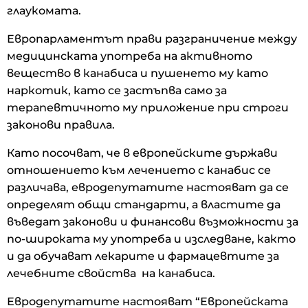
глаукомата.
Европарламентът прави разграничение между
медицинската употреба на активното
вещество в канабиса и пушенето му като
наркотик, като се застъпва само за
терапевтичното му приложение при строги
законови правила.
Като посочват, че в европейските държави
отношението към лечението с канабис се
различава, евродепутатите настояват да се
определят общи стандарти, а властите да
въведат законови и финансови възможности за
по-широката му употреба и изследване, както
и да обучават лекарите и фармацевтите за
лечебните свойства на канабиса.
Евродепутатите настояват “Европейската