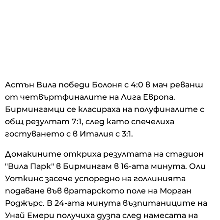
Астън Вила победи Болоня с 4:0 в мач реванш
от четвъртфиналите на Лига Европа.
Бирмингамци се класираха на полуфиналите с
общ резултат 7:1, след като спечелиха
гостуването с в Италия с 3:1.
Домакините откриха резултата на стадион
"Вила Парк" в Бирмингам в 16-ата минута. Оли
Уоткинс засече успоредно на голлинията
подаване във вратарското поле на Морган
Роджърс. В 24-ата минута възпитаниците на
Унай Емери получиха дузпа след намесата на