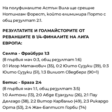
На полуфиналите Астън Вила ще срещне
Нотингам Форест, който елиминира Порто с
общ резултат 2:1.
РЕЗУЛТАТИТЕ И ГОЛМАЙСТОРИТЕ ОТ
РЕВАНШИТЕ В 1/4-ФИНАЛИТЕ НА ЛИГА
ЕВРОПА:
Селта - Фрайбург 1:3
(в първия мач 0:3, общ резултат 1:6)
0:1 Игор Матанович (35), 0:2 Юито Сузуки (39), 0:3
Юито Сузуки (51), 1:3 Вилиот Сведберг (90+1)
Бетис - Брага 2:4
(в първия мач 1:1, общ резултат 3:5)
1:0 Антони (13), 2:0 Абде Езалзули (26), 2:1 Пау
Делгадо (38), 2:2 Витор Карвальо (49), 2:3 Рикардо
Орта (53), 2:4 Жан-Баптист Горби (74)