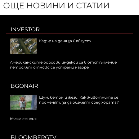
ОЩЕ НОВИНИ И СТАТИИ
INVESTOR
Кадър на деня за 6 август
Американските борсови индекси са в отстъпление,
петролът отново се устреми нагоре
BGONAIR
Шум, бетон и жеги: Как животните се
променят, за да оцелеят сред хората?
Късна емисия
BLOOMBERGTV