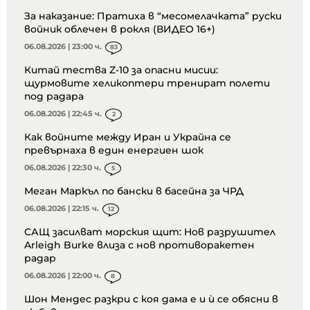
За наказание: Пратиха в “месомелачката” руски
войник облечен в рокля (ВИДЕО 16+)
06.08.2026 | 23:00 ч.
83
Китай тества Z-10 за опасни мисии:
щурмовите хеликоптери тренират полети
под радара
06.08.2026 | 22:45 ч.
2
Как войните между Иран и Украйна се
превърнаха в един енергиен шок
06.08.2026 | 22:30 ч.
5
Меган Маркъл по бански в басейна за ЧРД
06.08.2026 | 22:15 ч.
12
САЩ засилват морския щит: Нов разрушител
Arleigh Burke влиза с нов противоракетен
радар
06.08.2026 | 22:00 ч.
8
Шон Мендес разкри с коя дама е и ѝ се обясни в