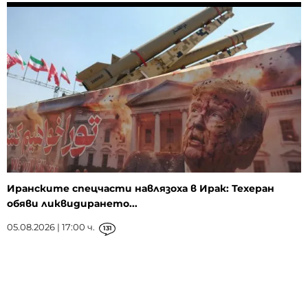
Иранските спецчасти навлязоха в Ирак: Техеран
обяви ликвидирането...
05.08.2026 | 17:00 ч.
131