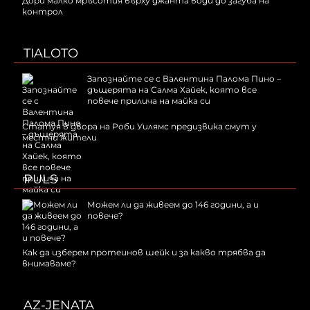
Дори малко мръсотия върху джанта води до загуба на
контрол
TIALOTO
Запознайте се с Валентина Палома Пино –
дъщерята на Салма Хайек, която все
повече прилича на майка си
Статуя в двора на Роби Уилямс предизвика смут у
местни жители
PULS
Можем ли да живеем до 146 години, а и
повече?
Как да изберем протеинов шейк и за какво трябва да
внимаваме?
AZ-JENATA