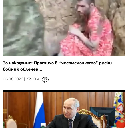
За наказание: Пратиха в “месомелачката” руски
войник облечен...
06.08.2026 | 23:00 ч.
83