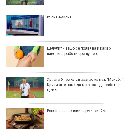
Късна емисия
Целулит - защо се появява и какво
наистина работи срещу него
Христо Янев след разгрома над "Макаби":
Критиките няма да ме спрат да работя за
ЦСКА
Рецепта за зелеви сарми с кайма