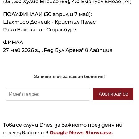
(35), 3:0 Хулио Енсисо (69), 4:0 Емануел Емеге (74)
ПОЛУФИНАЛИ (30 април и 7 май):
Шахтьор Донецк - Кристъл Палас
Райо Валекано - Страсбург
ФИНАЛ
27 май 2026 г., „Ред Бул Арена" в Лайпциг
Това се случи Dnes, за важното през деня ни
последвайте и в
Google News Showcase.