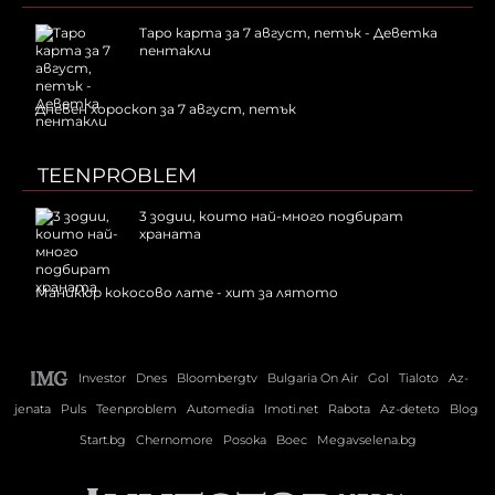
Таро карта за 7 август, петък - Деветка
пентакли
Дневен хороскоп за 7 август, петък
TEENPROBLEM
3 зодии, които най-много подбират
храната
Маникюр кокосово лате - хит за лятото
Investor
Dnes
Bloombergtv
Bulgaria On Air
Gol
Tialoto
Az-
jenata
Puls
Teenproblem
Automedia
Imoti.net
Rabota
Az-deteto
Blog
Start.bg
Chernomore
Posoka
Boec
Megavselena.bg