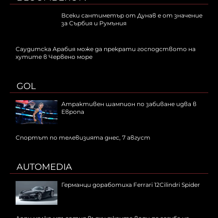
Всеки сантиметър от Дунав е от значение
за Сърбия и Румъния
Саудитска Арабия може да прекрати господството на
хутите в Червено море
GOL
Атрактивен шампион по забиване идва в
Европа
Спортът по телевизията днес, 7 август
AUTOMEDIA
Германци доработиха Ferrari 12Cilindri Spider