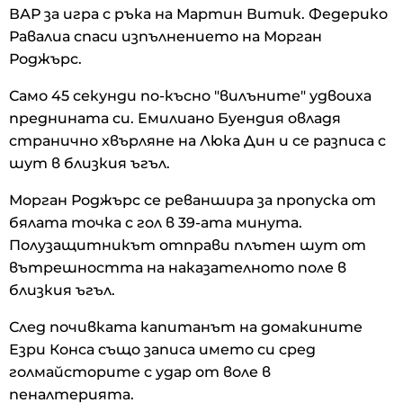
ВАР за игра с ръка на Мартин Витик. Федерико
Равалиа спаси изпълнението на Морган
Роджърс.
Само 45 секунди по-късно "вилъните" удвоиха
преднината си. Емилиано Буендия овладя
странично хвърляне на Люка Дин и се разписа с
шут в близкия ъгъл.
Морган Роджърс се реваншира за пропуска от
бялата точка с гол в 39-ата минута.
Полузащитникът отправи плътен шут от
вътрешността на наказателното поле в
близкия ъгъл.
След почивката капитанът на домакините
Езри Конса също записа името си сред
голмайсторите с удар от воле в
пеналтерията.