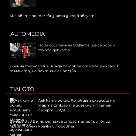
Мачовете по телевизията днес, 9 август
AUTOMEDIA
Нова система на Stellantis ще се бори с
турбо дупката
Военна технология вижда по-добре от човешко око в
тъмното, но почти не се ползва
TIALOTO
Лек като облак: Розовият сладкиш на
Марта Стюарт е идеалният летен
десерт (ВИДЕО)
Венера във Везни разпалва страстите: Три зодии
правят смела крачка в любовта