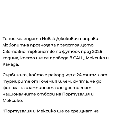
Тенис легендата Новак Джокович направи
любопитна прогноза за предстоящото
Световно първенство по футбол през 2026
година, което ще се проведе в САЩ, Мексико и
Канада.
Сърбинът, който е рекордьор с 24 титли от
турнирите от Големия шлем, смята, че до
финала на шампионата ще достигнат
националните отбори на Португалия и
Мексико.
"Португалия и Мексико ще се срещнат на