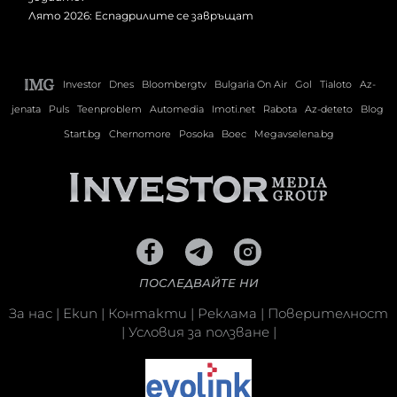
Лято 2026: Еспадрилите се завръщат
Investor
Dnes
Bloombergtv
Bulgaria On Air
Gol
Tialoto
Az-
jenata
Puls
Teenproblem
Automedia
Imoti.net
Rabota
Az-deteto
Blog
Start.bg
Chernomore
Posoka
Boec
Megavselena.bg
ПОСЛЕДВАЙТЕ НИ
За нас
|
Екип
|
Контакти
|
Реклама
|
Поверителност
|
Условия за ползване
|