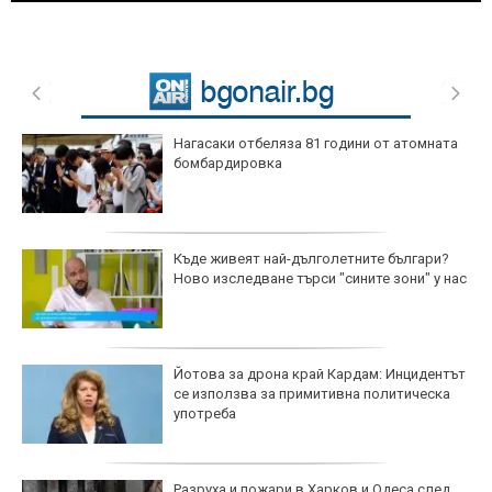
Нагасаки отбеляза 81 години от атомната
бомбардировка
Къде живеят най-дълголетните българи?
Ново изследване търси "сините зони" у нас
Йотова за дрона край Кардам: Инцидентът
се използва за примитивна политическа
употреба
Разруха и пожари в Харков и Одеса след