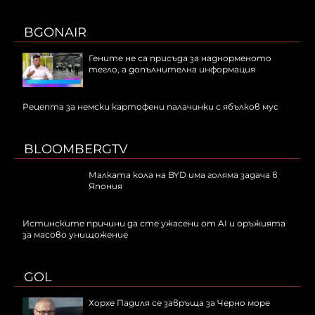
BGONAIR
Гените не са присъда за наднорменото
тегло, а допълнителна информация
Рецепта за немски картофени палачинки с ябълков мус
BLOOMBERGTV
Малката кола на BYD има голяма задача в
Япония
Истинските причини да сте ужасени от AI и оръжията
за масово унищожение
GOL
Хорхе Падиля се завръща за Черно море