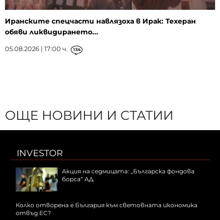
Иранските спецчасти навлязоха в Ирак: Техеран
обяви ликвидирането...
05.08.2026 | 17:00 ч.
134
ОЩЕ НОВИНИ И СТАТИИ
INVESTOR
Акция на седмицата: „Българска фондова
борса“ АД
Колко отворена е България към световната икономика
отвъд ЕС?