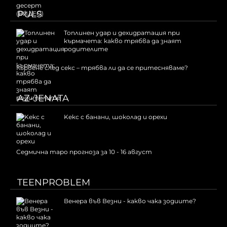
PULS
Топлинен удар и дехидратация при
кърмачета: какво трябва да знаят
родителите
Кървене след секс – трябва ли да се притесняваме?
AZ-JENATA
Kекс с банани, шоколад и орехи
Седмична таро прогноза за 10 - 16 август
TEENPROBLEM
Венера във Везни - какво чака зодиите?