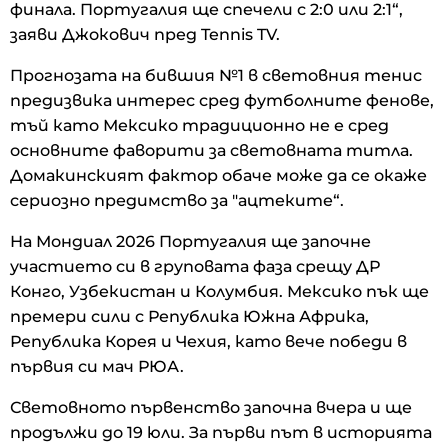
финала. Португалия ще спечели с 2:0 или 2:1“,
заяви Джокович пред Tennis TV.
Прогнозата на бившия №1 в световния тенис
предизвика интерес сред футболните фенове,
тъй като Мексико традиционно не е сред
основните фаворити за световната титла.
Домакинският фактор обаче може да се окаже
сериозно предимство за "ацтеките“.
На Мондиал 2026 Португалия ще започне
участието си в груповата фаза срещу ДР
Конго, Узбекистан и Колумбия. Мексико пък ще
премери сили с Република Южна Африка,
Република Корея и Чехия, като вече победи в
първия си мач РЮА.
Световното първенство започна вчера и ще
продължи до 19 юли. За първи път в историята