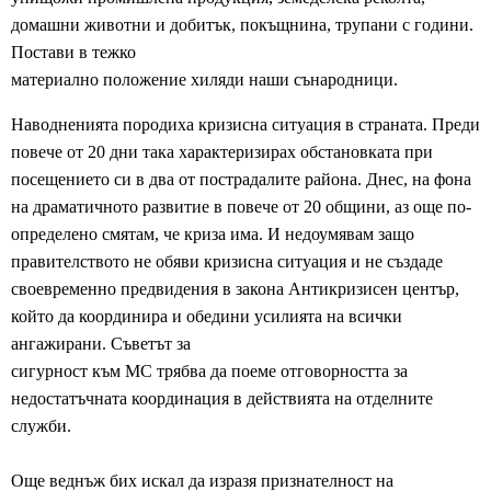
домашни животни и добитък, покъщнина, трупани с години.
Постави в тежко
материално положение хиляди наши сънародници.
Наводненията породиха кризисна ситуация в страната. Преди
повече от 20 дни така характеризирах обстановката при
посещението си в два от пострадалите района. Днес, на фона
на драматичното развитие в повече от 20 общини, аз още по-
определено смятам, че криза има. И недоумявам защо
правителството не обяви кризисна ситуация и не създаде
своевременно предвидения в закона Антикризисен център,
който да координира и обедини усилията на всички
ангажирани. Съветът за
сигурност към МС трябва да поеме отговорността за
недостатъчната координация в действията на отделните
служби.
Още веднъж бих искал да изразя признателност на