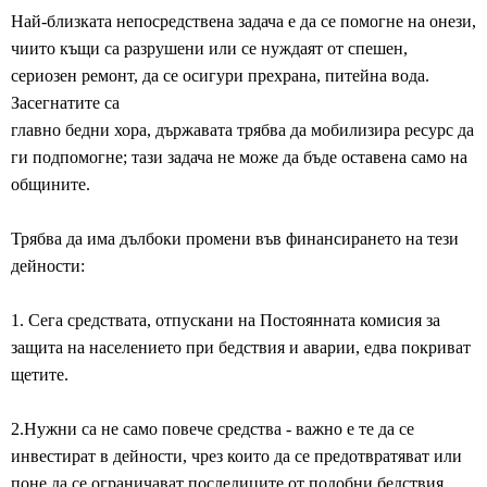
Най-близката непосредствена задача е да се помогне на онези,
чиито къщи са разрушени или се нуждаят от спешен,
сериозен ремонт, да се осигури прехрана, питейна вода.
Засегнатите са
главно бедни хора, държавата трябва да мобилизира ресурс да
ги подпомогне; тази задача не може да бъде оставена само на
общините.
Трябва да има дълбоки промени във финансирането на тези
дейности:
1. Сега средствата, отпускани на Постоянната комисия за
защита на населението при бедствия и аварии, едва покриват
щетите.
2.Нужни са не само повече средства - важно е те да се
инвестират в дейности, чрез които да се предотвратяват или
поне да се ограничават последиците от подобни бедствия.