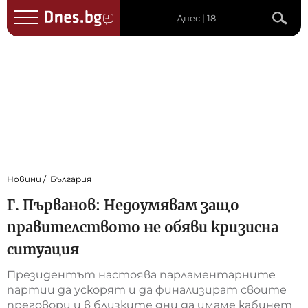
Днес | 18
Новини
България
Г. Първанов: Недоумявам защо
правителството не обяви кризисна
ситуация
Президентът настоява парламентарните
партии да ускорят и да финализират своите
преговори и в близките дни да имаме кабинет