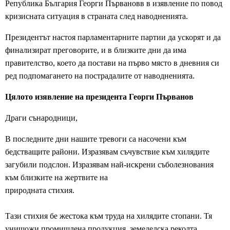
Република България Георги Първановв в изявление по повод
кризисната ситуация в страната след наводненията.
Президентът настоя парламентарните партии да ускорят и да
финализират преговорите, и в близките дни да има
правителство, което да постави на първо място в дневния си
ред подпомагането на пострадалите от наводненията.
Цялото изявление на президента Георги Първанов
Драги сънародници,
В последните дни нашите тревоги са насочени към
бедстващите райони. Изразявам съчувствие към хилядите
загубили подслон. Изразявам най-искрени съболезнования
към близките на жертвите на
природната стихия.
Тази стихия бе жестока към труда на хилядите стопани. Тя
унищожи промишлена продукция, земеделска реколта,