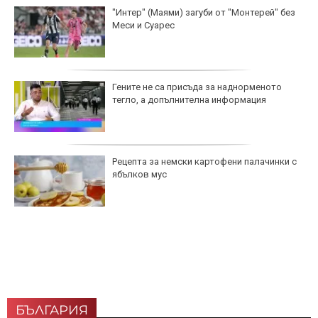
"Интер" (Маями) загуби от "Монтерей" без
Меси и Суарес
Гените не са присъда за наднорменото
тегло, а допълнителна информация
Рецепта за немски картофени палачинки с
ябълков мус
БЪЛГАРИЯ