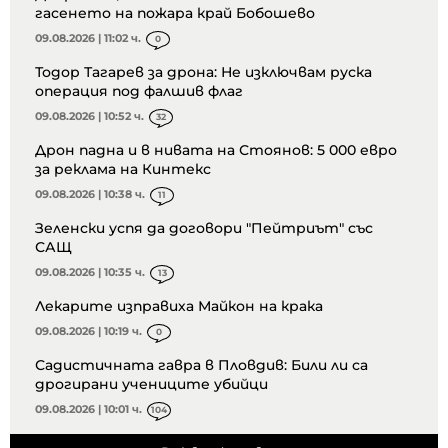
гасенето на пожара край Бобошево
09.08.2026 | 11:02 ч.
0
Тодор Тагарев за дрона: Не изключвам руска
операция под фалшив флаг
09.08.2026 | 10:52 ч.
32
Дрон падна и в нивата на Стоянов: 5 000 евро
за реклама на Кинтекс
09.08.2026 | 10:38 ч.
11
Зеленски успя да договори "Пейтриът" със
САЩ
09.08.2026 | 10:35 ч.
13
Лекарите изправиха Майкон на крака
09.08.2026 | 10:19 ч.
0
Садистичната гавра в Пловдив: Били ли са
дрогирани учениците убийци
09.08.2026 | 10:01 ч.
104