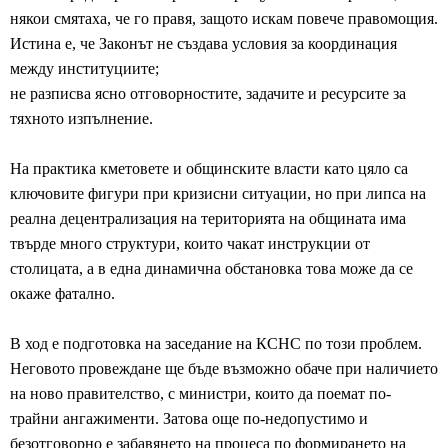
някои смятаха, че го правя, защото искам повече правомощия.
Истина е, че Законът не създава условия за координация
между институциите;
не разписва ясно отговорностите, задачите и ресурсите за
тяхното изпълнение.
На практика кметовете и общинските власти като цяло са
ключовите фигури при кризисни ситуации, но при липса на
реална децентрализация на територията на общината има
твърде много структури, които чакат инструкции от
столицата, а в една динамична обстановка това може да се
окаже фатално.
В ход е подготовка на заседание на КСНС по този проблем.
Неговото провеждане ще бъде възможно обаче при наличието
на ново правителство, с министри, които да поемат по-
трайни ангажименти. Затова още по-недопустимо и
безотговорно е забавянето на процеса по формирането на