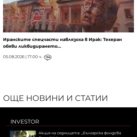
Иранските спецчасти навлязоха в Ирак: Техеран
обяви ликвидирането...
05.08.2026 | 17:00 ч.
134
ОЩЕ НОВИНИ И СТАТИИ
INVESTOR
Акция на седмицата: „Българска фондова