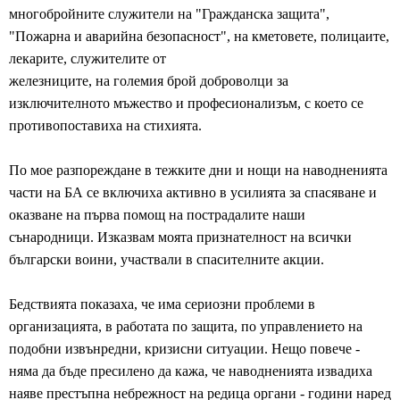
многобройните служители на "Гражданска защита",
"Пожарна и аварийна безопасност", на кметовете, полицаите,
лекарите, служителите от
железниците, на големия брой доброволци за
изключителното мъжество и професионализъм, с което се
противопоставиха на стихията.
По мое разпореждане в тежките дни и нощи на наводненията
части на БА се включиха активно в усилията за спасяване и
оказване на първа помощ на пострадалите наши
сънародници. Изказвам моята признателност на всички
български воини, участвали в спасителните акции.
Бедствията показаха, че има сериозни проблеми в
организацията, в работата по защита, по управлението на
подобни извънредни, кризисни ситуации. Нещо повече -
няма да бъде пресилено да кажа, че наводненията извадиха
наяве престъпна небрежност на редица органи - години наред