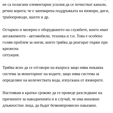
не са полагани елементарни усилия да се почистват канали,
речни корита; че е занемарена поддръжката на язовири, диги,
тръбопроводи, шахти и др.
Остаряло и мизерно е оборудването на службите, които имат
ангажименти - автомобили, техника и т.н. Това е особено
голям проблем за онези, които трябва да реагират първи при
кризисна
ситуация.
Трябва ясно да се отговори на въпроса защо няма никаква
система за мониторинг на водите, защо няма система за
определяне на количествата вода, изпускана от язовирите.
Настоявам в кратки срокове да се проведе разследване на
причините за наводненията и в случай, че има виновни
длъжностни лица, да бъдат безкомпромисно наказани.