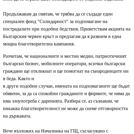
Продължавам да смятам, че трябва да се създаде един
специален фонд "Солидарност" за подпомагане на
пострадалите при подобни бедствия. Приветствам акцията на
Българския червен кръст и предлагам да я развием в една
мощна благотворителна кампания.
Разчитам, че националните и местни медии, патриотичният
български бизнес, мобилните оператори, всички български
граждани ще откликнат и ще помогнат на сънародниците ни
в беда. Както и
в други подобни случаи, имената на подпомаганите ще бъдат
обявени, за да са спокойни гражданите и фирмите, че няма да
има злоупотреба с даренията. Разбира се, аз съзнавам, че
никаква благотворителност не може да снеме отговорността
на държавата.
Вече възложих на Началника на ГЩ, съгласувано с