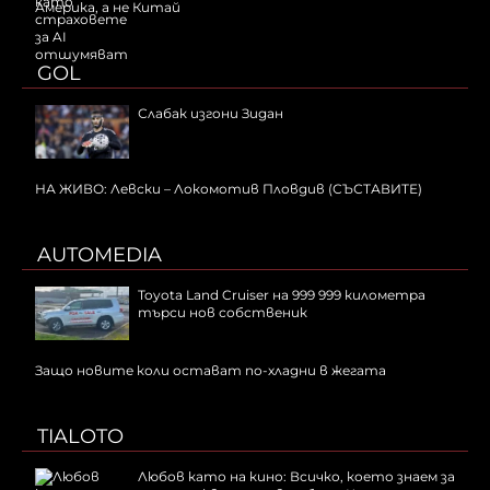
Америка, а не Китай
GOL
Слабак изгони Зидан
НА ЖИВО: Левски – Локомотив Пловдив (СЪСТАВИТЕ)
AUTOMEDIA
Toyota Land Cruiser на 999 999 километра
търси нов собственик
Защо новите коли остават по-хладни в жегата
TIALOTO
Любов като на кино: Всичко, което знаем за