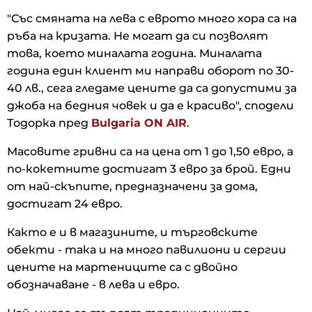
"Със смяната на лева с еврото много хора са на
ръба на кризата. Не могат да си позволят
това, което миналата година. Миналата
година един клиент ми направи оборот по 30-
40 лв., сега гледаме цените да са допустими за
джоба на бедния човек и да е красиво", сподели
Тодорка пред
Bulgaria ON AIR
.
Масовите гривни са на цена от 1 до 1,50 евро, а
по-кокетните достигат 3 евро за брой. Едни
от най-скъпите, предназначени за дома,
достигат 24 евро.
Както е и в магазините, и търговските
обекти - така и на много павилиони и сергии
цените на мартениците са с двойно
обозначаване - в лева и евро.