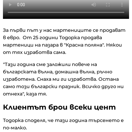
За първи път у нас мартениците се продават
в евро. От 25 години Тодорка продава
мартеници на пазара в "Красна поляна". Някои
от тях изработва сама.
"Тази година сме заложили повече на
българската вълна, домашна вълна, ръчно
изработена. Снаха ми ги изработва. Остана
само този български празник. Всичко друго ни
отнеха", каза тя.
Клиентът брои всеки цент
Тодорка споделя, че тази година търсенето е
по-малко.