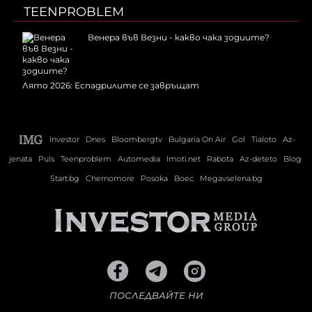
TEENPROBLEM
Венера във Везни - какво чака зодиите?
Лято 2026: Еспадрилите се завръщат
Investor
Dnes
Bloombergtv
Bulgaria On Air
Gol
Tialoto
Az-
jenata
Puls
Teenproblem
Automedia
Imoti.net
Rabota
Az-deteto
Blog
Start.bg
Chernomore
Posoka
Boec
Megavselena.bg
ПОСЛЕДВАЙТЕ НИ