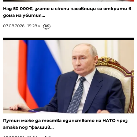
Над 50 000€, злато и скъпи часовници са открити в
дома на убития...
07.08.2026 | 19:28 ч.
66
Путин може да тества единството на НАТО чрез
атака под "фалшив...