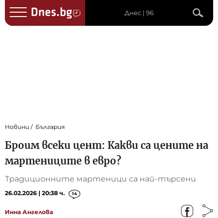
Днес | 96
Новини
България
Броим всеки цент: Какви са цените на
мартениците в евро?
Традиционните мартеници са най-търсени
26.02.2026 | 20:38 ч.
14
Инна Ангелова