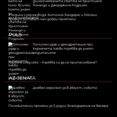
дългоочакваната сватба на Кристиано
Роналдо и Джорджина Родригес
11 години след развода: Антонио Бандерас и Мелани
Грифит остават най-добри приятели
PULS
Топлинен удар и дехидратация при
кърмачета: какво трябва да знаят
родителите
Кървене след секс – трябва ли да се притесняваме?
AZ-JENATA
Дневен хороскоп за 8 август, събота
Положителни промени за 3 зодии, благодарение на Венера