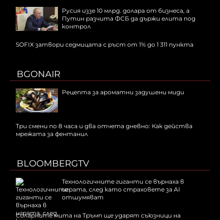
Русия иззе 10 млрд. долара от бизнеса, а
Путин разчита ФСБ да държи елита под
контрол
SOFIX затвори седмицата с ръст от 1% до 1 311 пункта
BGONAIR
Рецепта за ароматни задушени миди
Три смени по 8 часа и два отчета дневно: Как действа
мрежата за фентанил
BLOOMBERGTV
Технологичните гиганти се върнаха в
играта, след като страховете за AI
отшумяват
Соларните мита на Тръмп ще ударят съюзници на